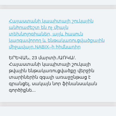
Հայաստանի կապիտալի շուկային
անհրաժեշտ են ոչ միայն
տեխնոլոգիաներ, այլև հասուն
կարգավորող և ենթակառուցվածքային
միջավայր․NABIX–ի հիմնադիր
ԵՐԵՎԱՆ, 23 մարտի․/ԱՌԿԱ/․
Հայաստանի կապիտալի շուկայի
թվային ենթակառուցվածքը վերջին
տարիներին զգալի առաջընթաց է
գրանցել, սակայն նոր ֆինանսական
գործիքնե...