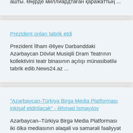
ашты. Өңірде миллиардтаған қаражаттың ...
Prezident onları təbrik etdi
Prezident İlham Əliyev Dərbənddəki
Azərbaycan Dövlət Musiqili Dram Teatrının
kollektivini teatr binasının açılışı münasibətilə
təbrik edib.News24.az ...
"Azərbaycan-Türkiyə Birgə Media Platforması
inkişaf etdiriləcək" - Əhməd İsmayılov
Azərbaycan–Türkiyə Birgə Media Platforması
iki ölkə mediasının əlaqəli və səmərəli fəaliyyət