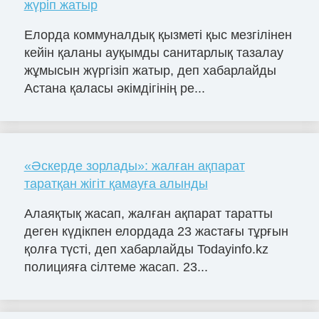
жүріп жатыр
Елорда коммуналдық қызметі қыс мезгілінен
кейін қаланы ауқымды санитарлық тазалау
жұмысын жүргізіп жатыр, деп хабарлайды
Астана қаласы әкімдігінің ре...
«Әскерде зорлады»: жалған ақпарат
таратқан жігіт қамауға алынды
Алаяқтық жасап, жалған ақпарат таратты
деген күдікпен елордада 23 жастағы тұрғын
қолға түсті, деп хабарлайды Todayinfo.kz
полицияға сілтеме жасап. 23...