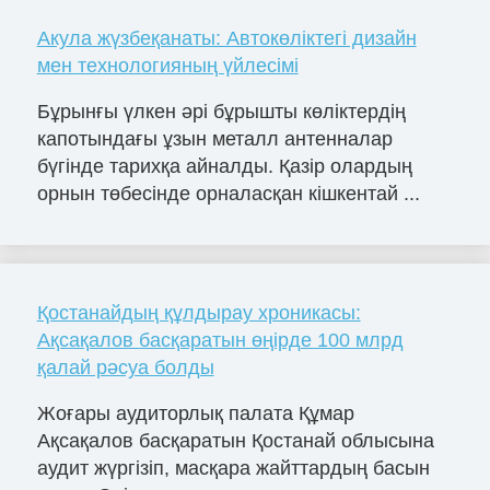
Акула жүзбеқанаты: Автокөліктегі дизайн
мен технологияның үйлесімі
Бұрынғы үлкен әрі бұрышты көліктердің
капотындағы ұзын металл антенналар
бүгінде тарихқа айналды. Қазір олардың
орнын төбесінде орналасқан кішкентай ...
Қостанайдың құлдырау хроникасы:
Ақсақалов басқаратын өңірде 100 млрд
қалай рәсуа болды
Жоғары аудиторлық палата Құмар
Ақсақалов басқаратын Қостанай облысына
аудит жүргізіп, масқара жайттардың басын