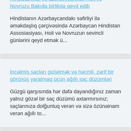
Novruzu Bakıda birlikdə qeyd edib
Hindistanın Azərbaycandakı səfirliyi ilə
əməkdaşlıq çərçivəsində Azərbaycan Hindistan
Assosiasiyası, Holi və Novruzun sevincli
günlərini qeyd etmək ü...
İncəlmiş saçları gizlətmək və həcmli, zərif bir
görünüş yaratmaq üçün ağıllı saç düzümləri
Güzgü qarşısında hər dəfə dayandığınız zaman
yalnız gözəl bir saç düzümü axtarmırsınız;
saçlarınıza dolğunluq verən və sizə özünəinam
verən ağıllı to...