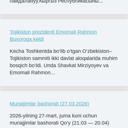
пайдалануу.Кыргыз Республикасыны...
Tojikiston prezidenti Emomali Rahmon
Buxoroga keldi
Kecha Toshkentda bo‘lib o‘tgan O‘zbekiston–
Tojikiston sammiti ikki davlat aloqalarida muhim
bosqich bo‘ldi. Unda Shavkat Mirziyoyev va
Emomali Rahmon...
Munajjimlar bashorati (27.03.2026)
2026-yilning 27-mart, juma kuni uchun
munajjimlar bashorati Qo‘y (21.03 — 20.04)