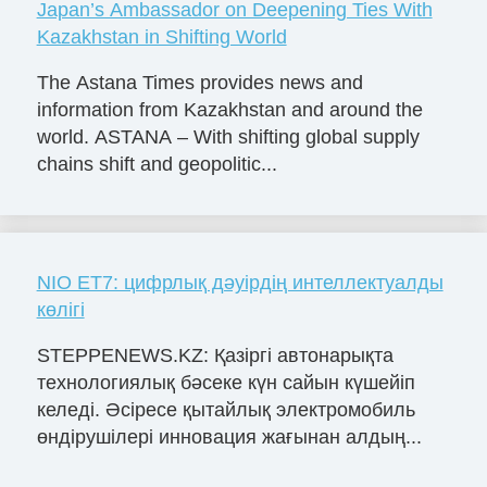
Japan’s Ambassador on Deepening Ties With
Kazakhstan in Shifting World
The Astana Times provides news and
information from Kazakhstan and around the
world. ASTANA – With shifting global supply
chains shift and geopolitic...
NIO ET7: цифрлық дәуірдің интеллектуалды
көлігі
STEPPENEWS.KZ: Қазіргі автонарықта
технологиялық бәсеке күн сайын күшейіп
келеді. Әсіресе қытайлық электромобиль
өндірушілері инновация жағынан алдың...