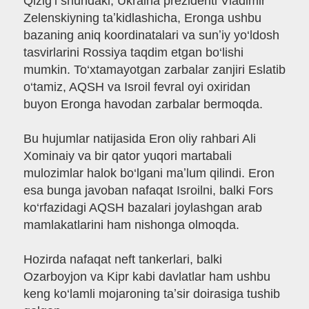
Qizig‘i shundaki, Ukraina prezidenti Vladimir
Zelenskiyning taʼkidlashicha, Eronga ushbu
bazaning aniq koordinatalari va sunʼiy yo‘ldosh
tasvirlarini Rossiya taqdim etgan bo‘lishi
mumkin. To‘xtamayotgan zarbalar zanjiri Eslatib
o‘tamiz, AQSH va Isroil fevral oyi oxiridan
buyon Eronga havodan zarbalar bermoqda.
Bu hujumlar natijasida Eron oliy rahbari Ali
Xominaiy va bir qator yuqori martabali
mulozimlar halok bo‘lgani maʼlum qilindi. Eron
esa bunga javoban nafaqat Isroilni, balki Fors
ko‘rfazidagi AQSH bazalari joylashgan arab
mamlakatlarini ham nishonga olmoqda.
Hozirda nafaqat neft tankerlari, balki
Ozarboyjon va Kipr kabi davlatlar ham ushbu
keng ko‘lamli mojaroning taʼsir doirasiga tushib