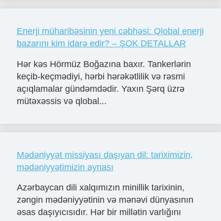
Enerji müharibəsinin yeni cəbhəsi: Qlobal enerji
bazarını kim idarə edir? – ŞOK DETALLAR
Hər kəs Hörmüz Boğazına baxır. Tankerlərin
keçib-keçmədiyi, hərbi hərəkətlilik və rəsmi
açıqlamalar gündəmdədir. Yaxın Şərq üzrə
mütəxəssis və qlobal...
Mədəniyyət missiyası daşıyan dil: tariximizin,
mədəniyyətimizin aynası
Azərbaycan dili xalqımızın minillik tarixinin,
zəngin mədəniyyətinin və mənəvi dünyasının
əsas daşıyıcısıdır. Hər bir millətin varlığını