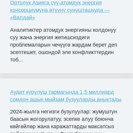
Ортолук Азияга суу-атомдук энергия
консорциумуна өтүүнү сунушташууда —
«Валдай»
Аналитиктер атомдук энергияны колдонуу
суу жана энергия жетишсиздиги
проблемаларын чечүүгө жардам берет деп
эсептешет, ошондой эле конфликттердин
тоб...
Аудит курулуш тармагында 1,5 миллиард
сомдон ашык мыйзам бузууларды аныктады
2024-жылга негизги бузулуулар: жумуштун
баасын жогорулатуу, эсепке алуу боюнча
көйгөйлөр жана каражаттарды максатсыз