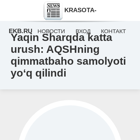
KRASOTA-
EKB.RU
НОВОСТИ
ВХОД
КОНТАКТ
Yaqin Sharqda katta
urush: AQSHning
qimmatbaho samolyoti
yo‘q qilindi