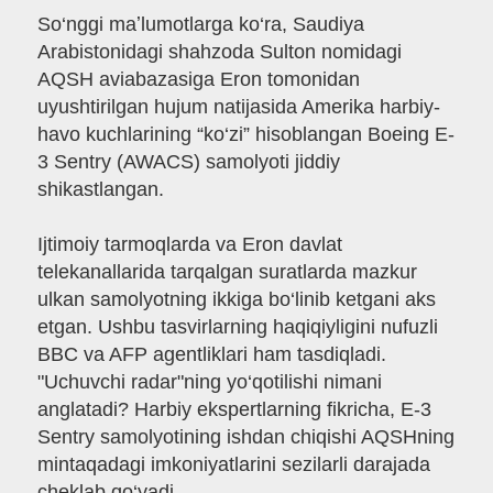
So‘nggi maʼlumotlarga ko‘ra, Saudiya
Arabistonidagi shahzoda Sulton nomidagi
AQSH aviabazasiga Eron tomonidan
uyushtirilgan hujum natijasida Amerika harbiy-
havo kuchlarining “ko‘zi” hisoblangan Boeing E-
3 Sentry (AWACS) samolyoti jiddiy
shikastlangan.
Ijtimoiy tarmoqlarda va Eron davlat
telekanallarida tarqalgan suratlarda mazkur
ulkan samolyotning ikkiga bo‘linib ketgani aks
etgan. Ushbu tasvirlarning haqiqiyligini nufuzli
BBC va AFP agentliklari ham tasdiqladi.
"Uchuvchi radar"ning yo‘qotilishi nimani
anglatadi? Harbiy ekspertlarning fikricha, E-3
Sentry samolyotining ishdan chiqishi AQSHning
mintaqadagi imkoniyatlarini sezilarli darajada
cheklab qo‘yadi.