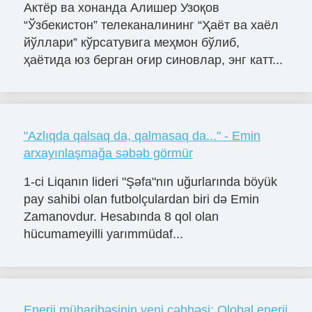
Актёр ва хонанда Алишер Узоқов
“Ўзбекистон” телеканалининг “Ҳаёт ва хаёл
йўллари” кўрсатувига меҳмон бўлиб,
ҳаётида юз берган оғир синовлар, энг катт...
"Azlıqda qalsaq da, qalmasaq da..." - Emin
arxayınlaşmağa səbəb görmür
1-ci Liqanın lideri "Şəfa"nın uğurlarında böyük
pay sahibi olan futbolçulardan biri də Emin
Zamanovdur. Hesabında 8 qol olan
hücumameyilli yarımmüdaf...
Enerji müharibəsinin yeni cəbhəsi: Qlobal enerji