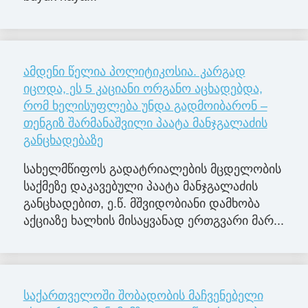
ამდენი წელია პოლიტიკოსია. კარგად
იცოდა, ეს 5 კაციანი ორგანო აცხადებდა,
რომ ხელისუფლება უნდა გადმოიბარონ –
თენგიზ შარმანაშვილი პაატა მანჯგალაძის
განცხადებაზე
სახელმწიფოს გადატრიალების მცდელობის
საქმეზე დაკავებული პაატა მანჯგალაძის
განცხადებით, ე.წ. მშვიდობიანი დამხობა
აქციაზე ხალხის მისაყვანად ერთგვარი მარ...
საქართველოში შობადობის მაჩვენებელი