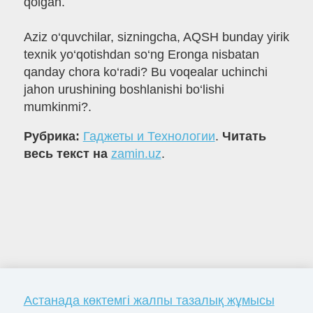
qolgan.
Aziz o‘quvchilar, sizningcha, AQSH bunday yirik
texnik yo‘qotishdan so‘ng Eronga nisbatan
qanday chora ko‘radi? Bu voqealar uchinchi
jahon urushining boshlanishi bo‘lishi
mumkinmi?.
Рубрика:
Гаджеты и Технологии
.
Читать
весь текст на
zamin.uz
.
Астанада көктемгі жалпы тазалық жұмысы