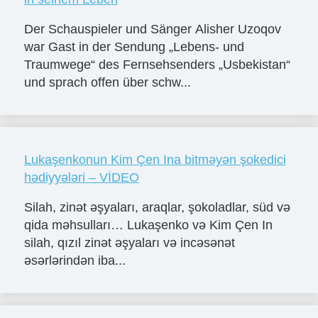
Der Schauspieler und Sänger Alisher Uzoqov
war Gast in der Sendung „Lebens- und
Traumwege“ des Fernsehsenders „Usbekistan“
und sprach offen über schw...
Lukaşenkonun Kim Çen Ina bitməyən şokedici
hədiyyələri – VİDEO
Silah, zinət əşyaları, araqlar, şokoladlar, süd və
qida məhsulları… Lukaşenko və Kim Çen In
silah, qızıl zinət əşyaları və incəsənət
əsərlərindən iba...