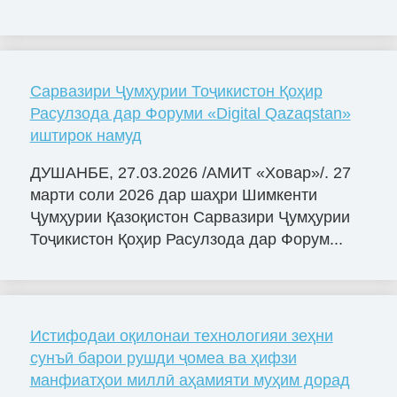
Сарвазири Ҷумҳурии Тоҷикистон Қоҳир
Расулзода дар Форуми «Digital Qazaqstan»
иштирок намуд
ДУШАНБЕ, 27.03.2026 /АМИТ «Ховар»/. 27
марти соли 2026 дар шаҳри Шимкенти
Ҷумҳурии Қазоқистон Сарвазири Ҷумҳурии
Тоҷикистон Қоҳир Расулзода дар Форум...
Истифодаи оқилонаи технологияи зеҳни
сунъӣ барои рушди ҷомеа ва ҳифзи
манфиатҳои миллӣ аҳамияти муҳим дорад