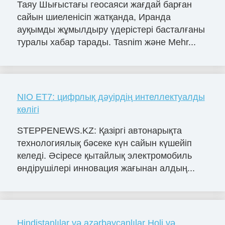
Таяу Шығыстағы геосаяси жағдай барған
сайын шиеленісіп жатқанда, Иранда
ауқымды жұмылдыру үдерістері басталғаны
туралы хабар тарады. Tasnim және Mehr...
NIO ET7: цифрлық дәуірдің интеллектуалды
көлігі
STEPPENEWS.KZ: Қазіргі автонарықта
технологиялық бәсеке күн сайын күшейіп
келеді. Әсіресе қытайлық электромобиль
өндірушілері инновация жағынан алдың...
Hindistanlılar və azərbaycanlılar Holi və