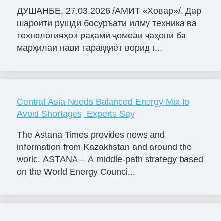
ДУШАНБЕ, 27.03.2026 /АМИТ «Ховар»/. Дар
шароити рушди босуръати илму техника ва
технологияҳои рақамӣ ҷомеаи ҷаҳонӣ ба
марҳилаи нави тараққиёт ворид г...
Central Asia Needs Balanced Energy Mix to
Avoid Shortages, Experts Say
The Astana Times provides news and
information from Kazakhstan and around the
world. ASTANA – A middle-path strategy based
on the World Energy Counci...