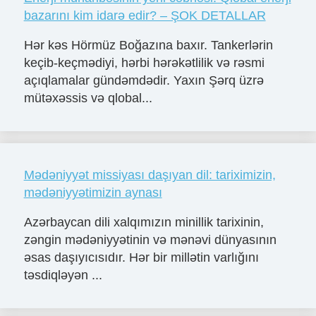
bazarını kim idarə edir? – ŞOK DETALLAR
Hər kəs Hörmüz Boğazına baxır. Tankerlərin
keçib-keçmədiyi, hərbi hərəkətlilik və rəsmi
açıqlamalar gündəmdədir. Yaxın Şərq üzrə
mütəxəssis və qlobal...
Mədəniyyət missiyası daşıyan dil: tariximizin,
mədəniyyətimizin aynası
Azərbaycan dili xalqımızın minillik tarixinin,
zəngin mədəniyyətinin və mənəvi dünyasının
əsas daşıyıcısıdır. Hər bir millətin varlığını
təsdiqləyən ...