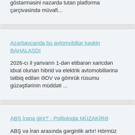
göstərməsini nəzərdə tutan platforma
çərçivəsində müvafi...
Azərbaycanda bu avtomobillər kəskin
BAHALAŞDI
2026-cı il yanvarın 1-dən etibarən xaricdən
idxal olunan hibrid və elektrik avtomobillərinə
tətbiq edilən ƏDV və gömrük rüsumu
güzəştlərinin müddəti ...
ABŞ İrana girir? - Politoloqla MÜZAKİRƏ
ABŞ və İran arasında gərginlik artır! Hörmüz