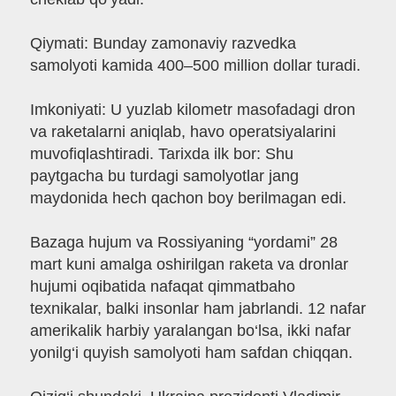
Qiymati: Bunday zamonaviy razvedka
samolyoti kamida 400–500 million dollar turadi.
Imkoniyati: U yuzlab kilometr masofadagi dron
va raketalarni aniqlab, havo operatsiyalarini
muvofiqlashtiradi. Tarixda ilk bor: Shu
paytgacha bu turdagi samolyotlar jang
maydonida hech qachon boy berilmagan edi.
Bazaga hujum va Rossiyaning “yordami” 28
mart kuni amalga oshirilgan raketa va dronlar
hujumi oqibatida nafaqat qimmatbaho
texnikalar, balki insonlar ham jabrlandi. 12 nafar
amerikalik harbiy yaralangan bo‘lsa, ikki nafar
yonilg‘i quyish samolyoti ham safdan chiqqan.