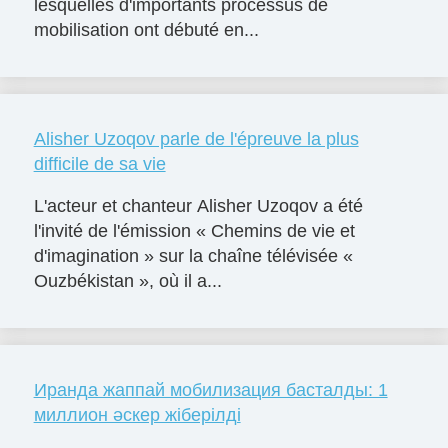
lesquelles d'importants processus de
mobilisation ont débuté en...
Alisher Uzoqov parle de l'épreuve la plus
difficile de sa vie
L'acteur et chanteur Alisher Uzoqov a été
l'invité de l'émission « Chemins de vie et
d'imagination » sur la chaîne télévisée «
Ouzbékistan », où il a...
Иранда жаппай мобилизация басталды: 1
миллион әскер жіберілді