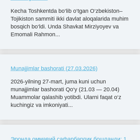
Kecha Toshkentda bo‘lib o‘tgan O‘zbekiston–
Tojikiston sammiti ikki davlat aloqalarida muhim
bosqich bo‘ldi. Unda Shavkat Mirziyoyev va
Emomali Rahmon...
Munajjimlar bashorati (27.03.2026)
2026-yilning 27-mart, juma kuni uchun
munajjimlar bashorati Qo‘y (21.03 — 20.04)
Muammolar qalashib yotibdi. Ularni faqat o‘z
kuchingiz va imkoniyati...
Эронда оммавий сафарбарлик бошланди: 1