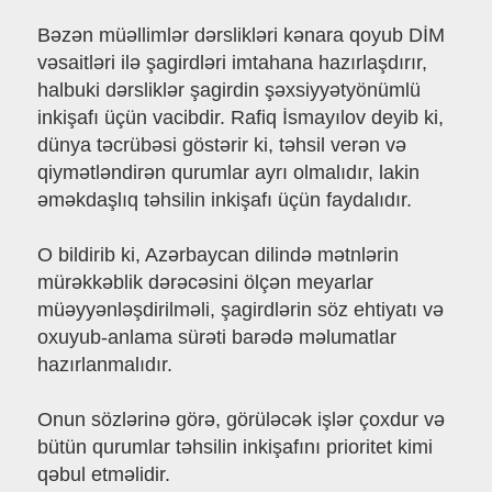
Bəzən müəllimlər dərslikləri kənara qoyub DİM
vəsaitləri ilə şagirdləri imtahana hazırlaşdırır,
halbuki dərsliklər şagirdin şəxsiyyətyönümlü
inkişafı üçün vacibdir. Rafiq İsmayılov deyib ki,
dünya təcrübəsi göstərir ki, təhsil verən və
qiymətləndirən qurumlar ayrı olmalıdır, lakin
əməkdaşlıq təhsilin inkişafı üçün faydalıdır.
O bildirib ki, Azərbaycan dilində mətnlərin
mürəkkəblik dərəcəsini ölçən meyarlar
müəyyənləşdirilməli, şagirdlərin söz ehtiyatı və
oxuyub-anlama sürəti barədə məlumatlar
hazırlanmalıdır.
Onun sözlərinə görə, görüləcək işlər çoxdur və
bütün qurumlar təhsilin inkişafını prioritet kimi
qəbul etməlidir.