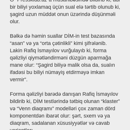
bir biliyi yoxlamaq üçün sual elə tərtib olunub ki,
şagird uzun müddət onun üzərində düşünməli
olur.
Bəlkə də həmin suallar DİM-in test bazasında
“asan” və ya “orta çətinlikli” kimi şifrələnib.
Lakin Rafiq İsmayılov vurğulayıb ki, forma
qəlizliyi qiymətləndirməni düzgün aparmağa
mane olur: “Şagird biliyə malik olsa da, sualın
ifadəsi bu biliyi nümayiş etdirməyə imkan
vermir”.
Forma qəlizliyi barədə danışan Rafiq İsmayılov
bildirib ki, DİM testlərində tətbiq olunan “klaster”
və “Venn diaqramı” modelləri çox zaman dörd
komponentdən ibarət olur: şərt, sxem və ya
diaqram, sadalanan xüsusiyyətlər və cavab