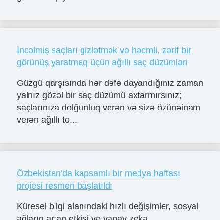
İncəlmiş saçları gizlətmək və həcmli, zərif bir
görünüş yaratmaq üçün ağıllı saç düzümləri
Güzgü qarşısında hər dəfə dayandığınız zaman
yalnız gözəl bir saç düzümü axtarmırsınız;
saçlarınıza dolğunluq verən və sizə özünəinam
verən ağıllı to...
Özbekistan'da kapsamlı bir medya haftası
projesi resmen başlatıldı
Küresel bilgi alanındaki hızlı değişimler, sosyal
ağların artan etkisi ve yapay zeka