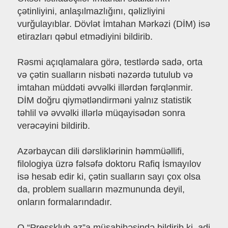
çətinliyini, anlaşılmazlığını, qəlizliyini
vurğulayıblar. Dövlət İmtahan Mərkəzi (DİM) isə
etirazları qəbul etmədiyini bildirib.
Rəsmi açıqlamalara görə, testlərdə sadə, orta
və çətin sualların nisbəti nəzərdə tutulub və
imtahan müddəti əvvəlki illərdən fərqlənmir.
DİM doğru qiymətləndirməni yalnız statistik
təhlil və əvvəlki illərlə müqayisədən sonra
verəcəyini bildirib.
Azərbaycan dili dərsliklərinin həmmüəllifi,
filologiya üzrə fəlsəfə doktoru Rafiq İsmayılov
isə hesab edir ki, çətin sualların sayı çox olsa
da, problem sualların məzmununda deyil,
onların formalarındadır.
O “Pressklub.az”a müsahibəsində bildirib ki, adi