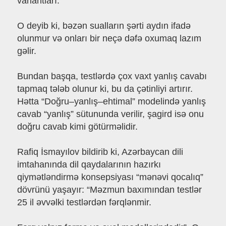
variantları.
O deyib ki, bəzən sualların şərti aydın ifadə
olunmur və onları bir neçə dəfə oxumaq lazım
gəlir.
Bundan başqa, testlərdə çox vaxt yanlış cavabı
tapmaq tələb olunur ki, bu da çətinliyi artırır.
Hətta “Doğru–yanlış–ehtimal” modelində yanlış
cavab “yanlış” sütununda verilir, şagird isə onu
doğru cavab kimi götürməlidir.
Rafiq İsmayılov bildirib ki, Azərbaycan dili
imtahanında dil qaydalarının hazırkı
qiymətləndirmə konsepsiyası “mənəvi qocalıq”
dövrünü yaşayır: “Məzmun baxımından testlər
25 il əvvəlki testlərdən fərqlənmir.