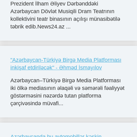
Prezident İlham Əliyev Dərbənddəki
Azərbaycan Dövlət Musiqili Dram Teatrının
kollektivini teatr binasının açılışı münasibətilə
təbrik edib.News24.az ...
"Azərbaycan-Türkiyə Birgə Media Platforması
inkişaf etdiriləcək" - Əhməd İsmayılov
Azərbaycan–Türkiyə Birgə Media Platforması
iki ölkə mediasının əlaqəli və səmərəli fəaliyyət
göstərməsini nəzərdə tutan platforma
çərçivəsində müvafi...
Azərbaycanda bu avtomobillər kəskin