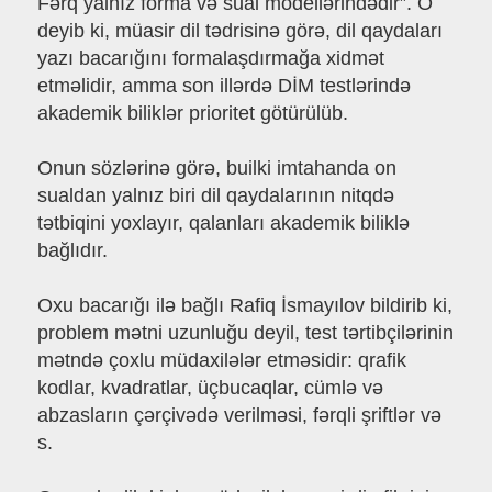
Fərq yalnız forma və sual modellərindədir”. O
deyib ki, müasir dil tədrisinə görə, dil qaydaları
yazı bacarığını formalaşdırmağa xidmət
etməlidir, amma son illərdə DİM testlərində
akademik biliklər prioritet götürülüb.
Onun sözlərinə görə, builki imtahanda on
sualdan yalnız biri dil qaydalarının nitqdə
tətbiqini yoxlayır, qalanları akademik biliklə
bağlıdır.
Oxu bacarığı ilə bağlı Rafiq İsmayılov bildirib ki,
problem mətni uzunluğu deyil, test tərtibçilərinin
mətndə çoxlu müdaxilələr etməsidir: qrafik
kodlar, kvadratlar, üçbucaqlar, cümlə və
abzasların çərçivədə verilməsi, fərqli şriftlər və
s.