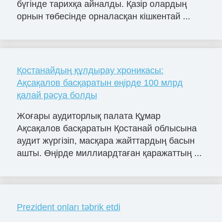
бүгінде тарихқа айналды. Қазір олардың
орнын төбесінде орналасқан кішкентай ...
Қостанайдың құлдырау хроникасы:
Ақсақалов басқаратын өңірде 100 млрд
қалай рәсуа болды
Жоғары аудиторлық палата Құмар
Ақсақалов басқаратын Қостанай облысына
аудит жүргізіп, масқара жайттардың басын
ашты. Өңірде миллиардтаған қаражаттың ...
Prezident onları təbrik etdi