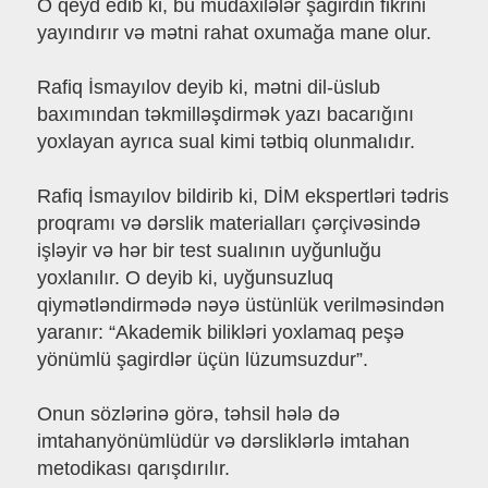
O qeyd edib ki, bu müdaxilələr şagirdin fikrini
yayındırır və mətni rahat oxumağa mane olur.
Rafiq İsmayılov deyib ki, mətni dil-üslub
baxımından təkmilləşdirmək yazı bacarığını
yoxlayan ayrıca sual kimi tətbiq olunmalıdır.
Rafiq İsmayılov bildirib ki, DİM ekspertləri tədris
proqramı və dərslik materialları çərçivəsində
işləyir və hər bir test sualının uyğunluğu
yoxlanılır. O deyib ki, uyğunsuzluq
qiymətləndirmədə nəyə üstünlük verilməsindən
yaranır: “Akademik bilikləri yoxlamaq peşə
yönümlü şagirdlər üçün lüzumsuzdur”.
Onun sözlərinə görə, təhsil hələ də
imtahanyönümlüdür və dərsliklərlə imtahan
metodikası qarışdırılır.