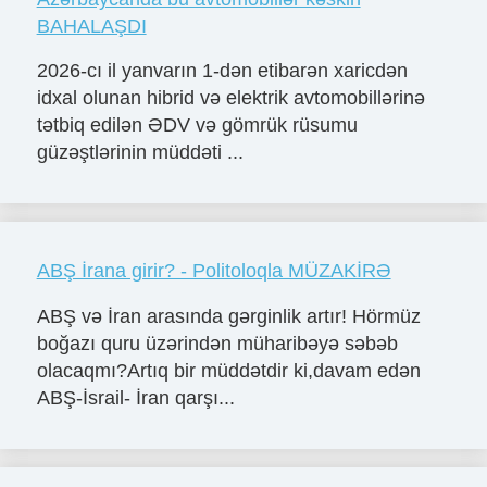
BAHALAŞDI
2026-cı il yanvarın 1-dən etibarən xaricdən
idxal olunan hibrid və elektrik avtomobillərinə
tətbiq edilən ƏDV və gömrük rüsumu
güzəştlərinin müddəti ...
ABŞ İrana girir? - Politoloqla MÜZAKİRƏ
ABŞ və İran arasında gərginlik artır! Hörmüz
boğazı quru üzərindən müharibəyə səbəb
olacaqmı?Artıq bir müddətdir ki,davam edən
ABŞ-İsrail- İran qarşı...