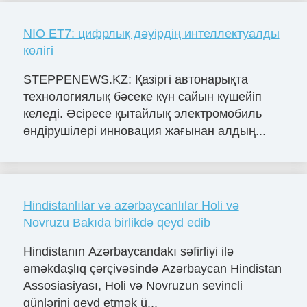
NIO ET7: цифрлық дәуірдің интеллектуалды
көлігі
STEPPENEWS.KZ: Қазіргі автонарықта
технологиялық бәсеке күн сайын күшейіп
келеді. Әсіресе қытайлық электромобиль
өндірушілері инновация жағынан алдың...
Hindistanlılar və azərbaycanlılar Holi və
Novruzu Bakıda birlikdə qeyd edib
Hindistanın Azərbaycandakı səfirliyi ilə
əməkdaşlıq çərçivəsində Azərbaycan Hindistan
Assosiasiyası, Holi və Novruzun sevincli
günlərini qeyd etmək ü...