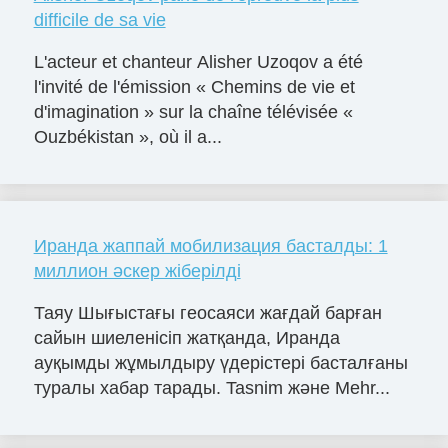
difficile de sa vie
L'acteur et chanteur Alisher Uzoqov a été
l'invité de l'émission « Chemins de vie et
d'imagination » sur la chaîne télévisée «
Ouzbékistan », où il a...
Иранда жаппай мобилизация басталды: 1
миллион әскер жіберілді
Таяу Шығыстағы геосаяси жағдай барған
сайын шиеленісіп жатқанда, Иранда
ауқымды жұмылдыру үдерістері басталғаны
туралы хабар тарады. Tasnim және Mehr...