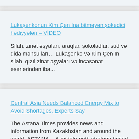
Lukaşenkonun Kim Çen Ina bitməyən şokedici
hədiyyələri – VİDEO
Silah, zinət əşyaları, araqlar, şokoladlar, süd və
qida məhsulları… Lukaşenko və Kim Çen In
silah, qızıl zinət əşyaları və incəsənət
əsərlərindən iba...
Central Asia Needs Balanced Energy Mix to
Avoid Shortages, Experts Say
The Astana Times provides news and
information from Kazakhstan and around the