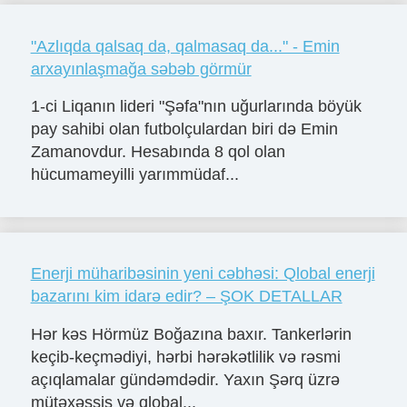
"Azlıqda qalsaq da, qalmasaq da..." - Emin
arxayınlaşmağa səbəb görmür
1-ci Liqanın lideri "Şəfa"nın uğurlarında böyük
pay sahibi olan futbolçulardan biri də Emin
Zamanovdur. Hesabında 8 qol olan
hücumameyilli yarımmüdaf...
Enerji müharibəsinin yeni cəbhəsi: Qlobal enerji
bazarını kim idarə edir? – ŞOK DETALLAR
Hər kəs Hörmüz Boğazına baxır. Tankerlərin
keçib-keçmədiyi, hərbi hərəkətlilik və rəsmi
açıqlamalar gündəmdədir. Yaxın Şərq üzrə
mütəxəssis və qlobal...