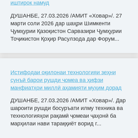
иштирок намуд
ДУШАНБЕ, 27.03.2026 /АМИТ «Ховар»/. 27
марти соли 2026 дар шаҳри Шимкенти
Ҷумҳурии Қазоқистон Сарвазири Ҷумҳурии
Тоҷикистон Қоҳир Расулзода дар Форум...
Истифодаи оқилонаи технологияи зеҳни
сунъӣ барои рушди ҷомеа ва ҳифзи
манфиатҳои миллӣ аҳамияти муҳим дорад
ДУШАНБЕ, 27.03.2026 /АМИТ «Ховар»/. Дар
шароити рушди босуръати илму техника ва
технологияҳои рақамӣ ҷомеаи ҷаҳонӣ ба
марҳилаи нави тараққиёт ворид г...