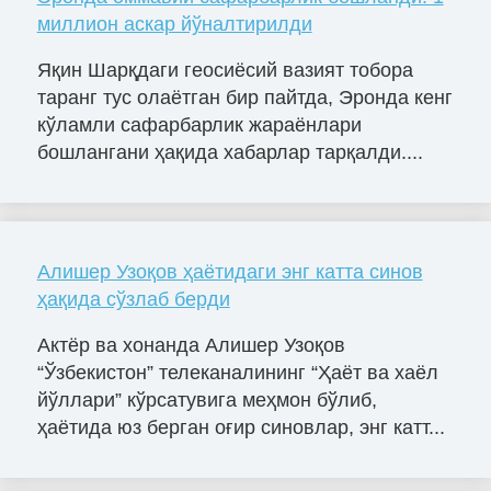
миллион аскар йўналтирилди
Яқин Шарқдаги геосиёсий вазият тобора
таранг тус олаётган бир пайтда, Эронда кенг
кўламли сафарбарлик жараёнлари
бошлангани ҳақида хабарлар тарқалди....
Алишер Узоқов ҳаётидаги энг катта синов
ҳақида сўзлаб берди
Актёр ва хонанда Алишер Узоқов
“Ўзбекистон” телеканалининг “Ҳаёт ва хаёл
йўллари” кўрсатувига меҳмон бўлиб,
ҳаётида юз берган оғир синовлар, энг катт...