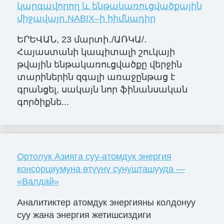
կարգավորող և ենթակառուցվածքային
միջավայր․NABIX–ի հիմնադիր
ԵՐԵՎԱՆ, 23 մարտի․/ԱՌԿԱ/․
Հայաստանի կապիտալի շուկայի
թվային ենթակառուցվածքը վերջին
տարիներին զգալի առաջընթաց է
գրանցել, սակայն նոր ֆինանսական
գործիքնե...
Ортолук Азияга суу-атомдук энергия
консорциумуна өтүүнү сунушташууда —
«Валдай»
Аналитиктер атомдук энергияны колдонуу
суу жана энергия жетишсиздиги