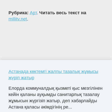
Рубрика:
Арт
.
Читать весь текст на
millitv.net
.
Астанада көктемгі жалпы тазалық жұмысы
жүріп жатыр
Елорда коммуналдық қызметі қыс мезгілінен
кейін қаланы ауқымды санитарлық тазалау
жұмысын жүргізіп жатыр, деп хабарлайды
Астана қаласы әкімдігінің ре...