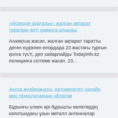
«Әскерде зорлады»: жалған ақпарат
таратқан жігіт қамауға алынды
Алаяқтық жасап, жалған ақпарат таратты
деген күдікпен елордада 23 жастағы тұрғын
қолға түсті, деп хабарлайды Todayinfo.kz
полицияға сілтеме жасап. 23...
Акула жүзбеқанаты: Автокөліктегі дизайн
мен технологияның үйлесімі
Бұрынғы үлкен әрі бұрышты көліктердің
капотындағы ұзын металл антенналар