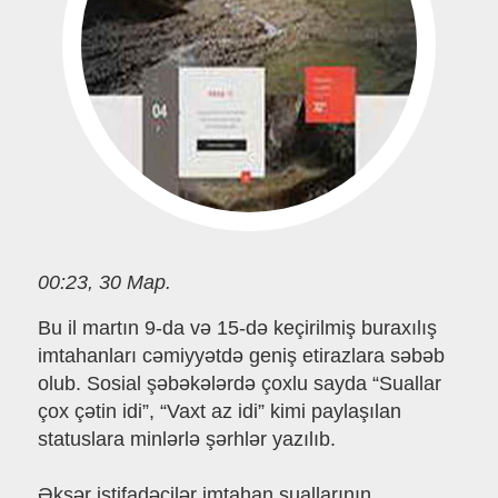
00:23, 30 Мар.
Bu il martın 9-da və 15-də keçirilmiş buraxılış
imtahanları cəmiyyətdə geniş etirazlara səbəb
olub. Sosial şəbəkələrdə çoxlu sayda “Suallar
çox çətin idi”, “Vaxt az idi” kimi paylaşılan
statuslara minlərlə şərhlər yazılıb.
Əksər istifadəçilər imtahan suallarının