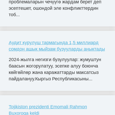
проблемаларын чечүүгө жардам берет деп
эсептешет, ошондой эле конфликттердин
тоб...
Аудит курулуш тармагында 1,5 миллиард
сомдон ашык мыйзам бузууларды аныктады
2024-жылга негизги бузулуулар: жумуштун
баасын жогорулатуу, эсепке алуу боюнча
көйгөйлөр жана каражаттарды максатсыз
пайдалануу.Кыргыз Республикасыны...
Tojikiston prezidenti Emomali Rahmon
Buxoroga keldi