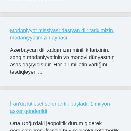
Mədəniyyət missiyası daşıyan dil: tariximizin,
mədəniyyətimizin aynası
Azərbaycan dili xalqımızın minillik tarixinin,
zəngin mədəniyyətinin və mənəvi dünyasının
əsas daşıyıcısıdır. Hər bir millətin varlığını
təsdiqləyən ...
İran'da kitlesel seferberlik başladı: 1 milyon
asker gönderildi
Orta Doğu'daki jeopolitik durum giderek
gerginleşirken, İran'da büyük ölçekli seferberlik