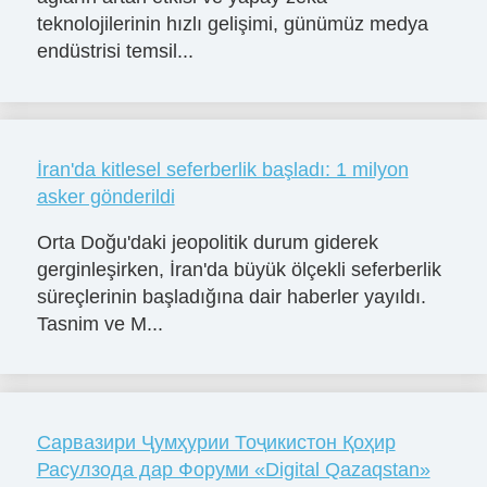
teknolojilerinin hızlı gelişimi, günümüz medya
endüstrisi temsil...
İran'da kitlesel seferberlik başladı: 1 milyon
asker gönderildi
Orta Doğu'daki jeopolitik durum giderek
gerginleşirken, İran'da büyük ölçekli seferberlik
süreçlerinin başladığına dair haberler yayıldı.
Tasnim ve M...
Сарвазири Ҷумҳурии Тоҷикистон Қоҳир
Расулзода дар Форуми «Digital Qazaqstan»