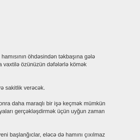
 də hamısının öhdəsindən təkbaşına gələ
a vaxtilə özünüzün dəfələrlə kömək
ə sakitlik verəcək.
 sonra daha maraqlı bir işə keçmək mümkün
 ideyaları gerçəkləşdirmək üçün uyğun zaman
eni başlanğıclar, eləcə də hamını çıxılmaz