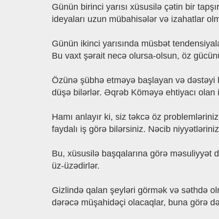
Günün birinci yarısı xüsusilə çətin bir ta
ideyaları uzun mübahisələr və izahatlar o
Günün ikinci yarısında müsbət tendensiyal
Bu vaxt şərait necə olursa-olsun, öz gücü
Özünə şübhə etməyə başlayan və dəstəyi ba
düşə bilərlər. Əqrəb Köməyə ehtiyacı olan i
Hamı anlayır ki, siz təkcə öz problemləriniz
faydalı iş görə bilərsiniz. Nəcib niyyətlərin
Bu, xüsusilə başqalarına görə məsuliyyət 
üz-üzədirlər.
Gizlində qalan şeyləri görmək və səthdə ol
dərəcə müşahidəçi olacaqlar, buna görə də 