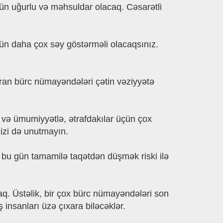
çün uğurlu və məhsuldar olacaq. Cəsarətli
ün daha çox səy göstərməli olacaqsınız.
ran bürc nümayəndələri çətin vəziyyətə
iz və ümumiyyətlə, ətrafdakılar üçün çox
nizi də unutmayın.
 bu gün tamamilə taqətdən düşmək riski ilə
q. Üstəlik, bir çox bürc nümayəndələri son
nsanları üzə çıxara biləcəklər.