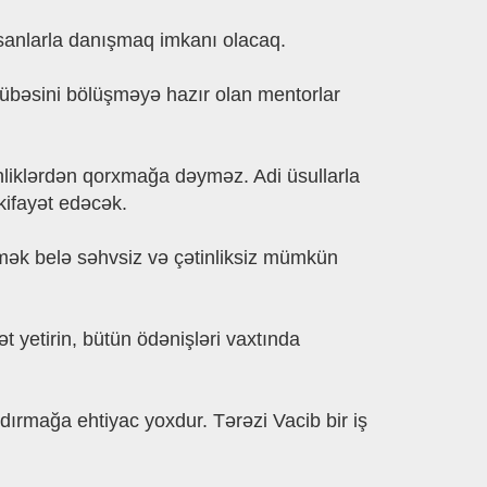
 insanlarla danışmaq imkanı olacaq.
rübəsini bölüşməyə hazır olan mentorlar
nliklərdən qorxmağa dəyməz. Adi üsullarla
kifayət edəcək.
mək belə səhvsiz və çətinliksiz mümkün
 yetirin, bütün ödənişləri vaxtında
ırmağa ehtiyac yoxdur. Tərəzi Vacib bir iş