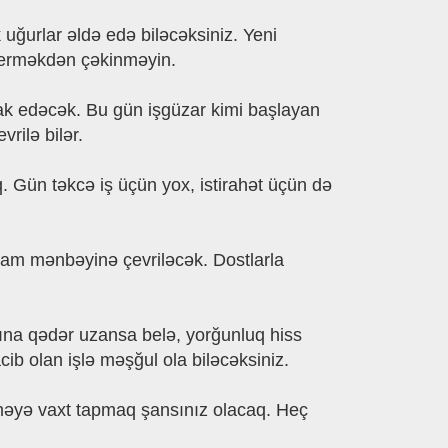
uğurlar əldə edə biləcəksiniz. Yeni
 verməkdən çəkinməyin.
rak edəcək. Bu gün işgüzar kimi başlayan
rilə bilər.
 Gün təkcə iş üçün yox, istirahət üçün də
lham mənbəyinə çevriləcək. Dostlarla
ısına qədər uzansa belə, yorğunluq hiss
b olan işlə məşğul ola biləcəksiniz.
etməyə vaxt tapmaq şansınız olacaq. Heç