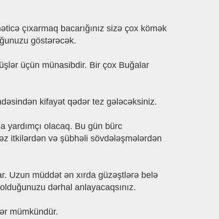
əticə çıxarmaq bacarığınız sizə çox kömək
uğunuzu göstərəcək.
üşlər üçün münasibdir. Bir çox Buğalar
hdəsindən kifayət qədər tez gələcəksiniz.
ğa yardımçı olacaq. Bu gün bürc
əz itkilərdən və şübhəli sövdələşmələrdən
r. Uzun müddət ən xırda güzəştlərə belə
 olduğunuzu dərhal anlayacaqsınız.
üşlər mümkündür.