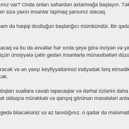
cınız var? Onda onları səhərdən axtarmağa başlayın. Tək
hən sizə yaxın insanlar tapmaq şansınız olacaq.
 də həqiqi dostluğun başlanğıcı mümkündür. Bir qədər 
lacaq və bu da əvvəllər hər xırda şeyə görə inciyən və 
 üçün ünsiyyətə çətin gedən insanlarla münasibətləri d
örəcək və ən yaxşı keyfiyyətlərinizi indiyədək fərq etməd
cək.
qları suallara cavab tapacaqlar və dərhal özlərini daha i
ət olduqca mürəkkəb və qarışıq görünən məsələləri anl
i gedə biləcəksiniz və az tanıdığınız, o qədər də məluma