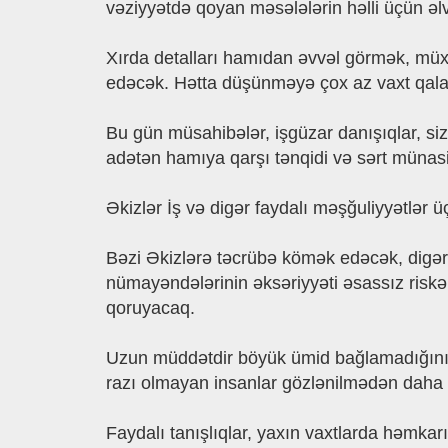
vəziyyətdə qoyan məsələlərin həlli üçün əlv
Xırda detalları hamıdan əvvəl görmək, mü
edəcək. Hətta düşünməyə çox az vaxt qala
Bu gün müsahibələr, işgüzar danışıqlar, si
adətən hamıya qarşı tənqidi və sərt münasi
Əkizlər İş və digər faydalı məşğuliyyətlər 
Bəzi Əkizlərə təcrübə kömək edəcək, digər
nümayəndələrinin əksəriyyəti əsassız risk
qoruyacaq.
Uzun müddətdir böyük ümid bağlamadığınız
razı olmayan insanlar gözlənilmədən daha 
Faydalı tanışlıqlar, yaxın vaxtlarda həmkar