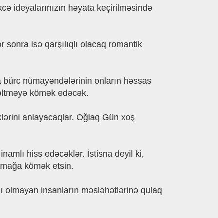
cə ideyalarınızın həyata keçirilməsində
sonra isə qarşılıqlı olacaq romantik
ya bürc nümayəndələrinin onların həssas
üzəltməyə kömək edəcək.
iklərini anlayacaqlar. Oğlaq Gün xoş
namlı hiss edəcəklər. İstisna deyil ki,
amağa kömək etsin.
tlı olmayan insanların məsləhətlərinə qulaq