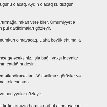
uğurlu olacaq. Aydın olacaq ki, düzgün
 artırmağa imkan verə bilər. Ümumiyyətlə
ul daxilolmaları gözləyir.
k mümkün olmayacaq. Daha böyük ehtimalla
gələcəksiniz. İşlə bağlı yaxşı ideyalar
nın çatdığını desin.
qiymətləndirəcəklər. Gözlənilməz görüşlər və
alı olacaqsınız.
ə hədiyyələr gözləyir.
aşdırdıqlarınızın hamısı dərhal alınmayacaq,