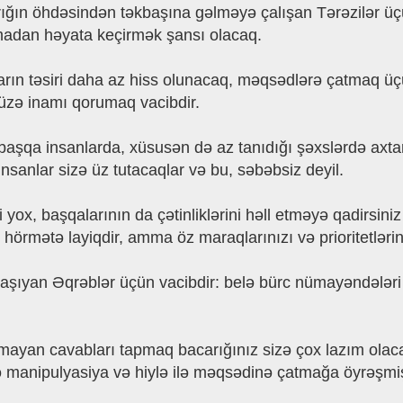
pşırığın öhdəsindən təkbaşına gəlməyə çalışan Tərəzilər ü
lmadan həyata keçirmək şansı olacaq.
arın təsiri daha az hiss olunacaq, məqsədlərə çatmaq üç
nüzə inamı qorumaq vacibdir.
şqa insanlarda, xüsusən də az tanıdığı şəxslərdə axta
nsanlar sizə üz tutacaqlar və bu, səbəbsiz deyil.
i yox, başqalarının da çətinliklərini həll etməyə qadirsin
iz hörmətə layiqdir, amma öz maraqlarınızı və prioritetləri
daşıyan Əqrəblər üçün vacibdir: belə bürc nümayəndələri
mayan cavabları tapmaq bacarığınız sizə çox lazım olaca
manipulyasiya və hiylə ilə məqsədinə çatmağa öyrəşmiş i