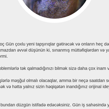
 Qoç Gün çoxlu yeni tapşırıqlar gətirəcək və onların heç
lamazdan əvvəl düşünün ki, sınanmış müttəfiqlərdən və y
rmi.
roblemlərlə tək qalmadığınızı bilmək sizə daha çox inam v
işlərlə məşğul olmalı olacaqlar, amma bir neçə saatdan
mək və hətta yalnız sizin həqiqətən inandığınız orijinal
 bundan düzgün istifadə edəcəksiniz. Gün iş sahəsində y