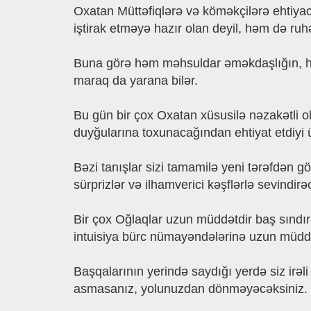
Oxatan Müttəfiqlərə və köməkçilərə ehtiya
iştirak etməyə hazır olan deyil, həm də ru
Buna görə həm məhsuldar əməkdaşlığın, həm
maraq da yarana bilər.
Bu gün bir çox Oxatan xüsusilə nəzakətli o
duyğularına toxunacağından ehtiyat etdiyi
Bəzi tanışlar sizi tamamilə yeni tərəfdən g
sürprizlər və ilhamverici kəşflərlə sevindirə
Bir çox Oğlaqlar uzun müddətdir baş sındırdı
intuisiya bürc nümayəndələrinə uzun müdd
Başqalarının yerində saydığı yerdə siz irəl
asmasanız, yolunuzdan dönməyəcəksiniz.