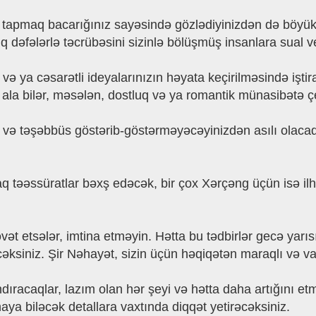
l tapmaq bacarığınız sayəsində gözlədiyinizdən də böyük 
q dəfələrlə təcrübəsini sizinlə bölüşmüş insanlara sual
 ya cəsarətli ideyalarınızın həyata keçirilməsində işti
la bilər, məsələn, dostluq və ya romantik münasibətə çev
və təşəbbüs göstərib-göstərməyəcəyinizdən asılı olacaq.
rlaq təəssüratlar bəxş edəcək, bir çox Xərçəng üçün isə i
əvət etsələr, imtina etməyin. Hətta bu tədbirlər gecə yar
siniz. Şir Nəhayət, sizin üçün həqiqətən maraqlı və vaci
ndıracaqlar, lazım olan hər şeyi və hətta daha artığını 
a biləcək detallara vaxtında diqqət yetirəcəksiniz.