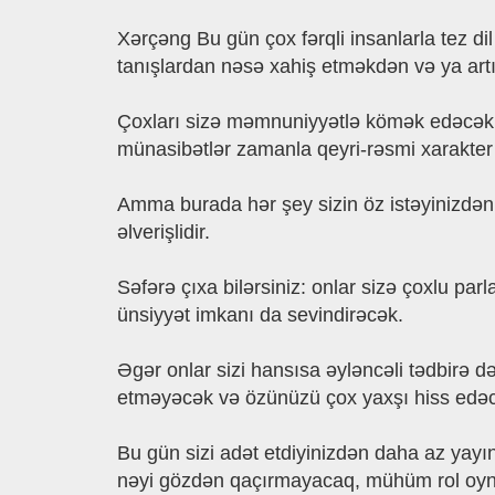
Xərçəng Bu gün çox fərqli insanlarla tez di
tanışlardan nəsə xahiş etməkdən və ya artı
Çoxları sizə məmnuniyyətlə kömək edəcək və
münasibətlər zamanla qeyri-rəsmi xarakter a
Amma burada hər şey sizin öz istəyinizdən 
əlverişlidir.
Səfərə çıxa bilərsiniz: onlar sizə çoxlu pa
ünsiyyət imkanı da sevindirəcək.
Əgər onlar sizi hansısa əyləncəli tədbirə d
etməyəcək və özünüzü çox yaxşı hiss edəcək
Bu gün sizi adət etdiyinizdən daha az yayı
nəyi gözdən qaçırmayacaq, mühüm rol oynay