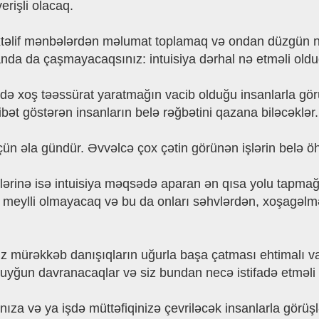
erişli olacaq.
xtəlif mənbələrdən məlumat toplamaq və ondan düzgün n
nda da çaşmayacaqsınız: intuisiya dərhal nə etməli old
zdə xoş təəssürat yaratmağın vacib olduğu insanlarla gör
bət göstərən insanların belə rəğbətini qazana biləcəklər.
üçün əla gündür. Əvvəlcə çox çətin görünən işlərin belə ö
lərinə isə intuisiya məqsədə aparan ən qısa yolu tapma
ə meylli olmayacaq və bu da onları səhvlərdən, xoşagəlm
 mürəkkəb danışıqların uğurla başa çatması ehtimalı va
uyğun davranacaqlar və siz bundan necə istifadə etməli
ınıza və ya işdə müttəfiqinizə çevriləcək insanlarla gör