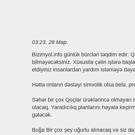
03:23, 28 Мар.
Bizimyol.info günlük bürcləri təqdim edir:
bilməyəcəksiniz. Xüsusilə çətin işlərə baş
etdiyiniz insanlardan yardım istəməyə dəyə
Hətta onların dəstəyi simvolik olsa belə, p
Səhər bir çox Qoçlar ürəklərincə olmayan 
olacaq. Yaradıcılıq planlarını həyata keçir
gələcək.
Buğa Bir çox şey uğurlu alınacaq və siz də