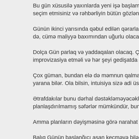
Bu gün xüsusilə yaxınlarda yeni işə başlam
seçim etmisiniz və rəhbərliyin bütün gözlənt
Günün ikinci yarısında qəbul edilən qərarl
də, cümə maliyyə baxımından uğurlu olacaq
Dolça Gün parlaq və yaddaqalan olacaq. 
improvizasiya etməli və hər şeyi gedişatda f
Çox güman, bundan elə də məmnun qalmayac
yarana bilər. Ola bilsin, intuisiya sizə adi
Ətrafdakılar bunu dərhal dəstəkləməyəcəklər
planlaşdırılmamış səfərlər mümkündür, bun
Amma planların dəyişməsinə görə narahat ol
Balıq Günün başlanğıcı asan keçməyə bilər. 