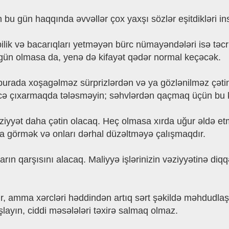
ərin bu gün haqqında əvvəllər çox yaxşı sözlər eşitdikləri
ilik və bacarıqları yetməyən bürc nümayəndələri isə təc
gün olmasa da, yenə də kifayət qədər normal keçəcək.
 burada xoşagəlməz sürprizlərdən və ya gözlənilməz çəti
əticə çıxarmaqda tələsməyin; səhvlərdən qaçmaq üçün bu 
ziyyət daha çətin olacaq. Heç olmasa xırda uğur əldə et
da görmək və onları dərhal düzəltməyə çalışmaqdır.
 qarşısını alacaq. Maliyyə işlərinizin vəziyyətinə diqqət
, amma xərcləri həddindən artıq sərt şəkildə məhdudlaşd
ayın, ciddi məsələləri təxirə salmaq olmaz.