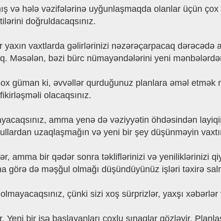
ış və hələ vəzifələrinə uyğunlaşmaqda olanlar üçün çox 
ilərini doğruldacaqsınız.
ar yaxın vaxtlarda gəlirlərinizi nəzərəçarpacaq dərəcədə
. Məsələn, bəzi bürc nümayəndələrini yeni mənbələrdən p
Çox güman ki, əvvəllər qurduğunuz planlara əməl etmə
ikirləşməli olacaqsınız.
aqsınız, amma yenə də vəziyyətin öhdəsindən layiqincə 
 üsullardan uzaqlaşmağın və yeni bir şey düşünməyin vaxtı
, amma bir qədər sonra təkliflərinizi və yeniliklərinizi 
a görə də məşğul olmağı düşündüyünüz işləri təxirə salm
mayacaqsınız, çünki sizi xoş sürprizlər, yaxşı xəbərlər v
Yeni bir işə başlayanları çoxlu sınaqlar gözləyir. Planl