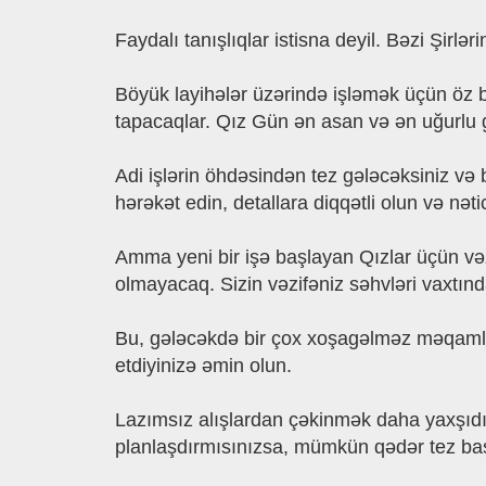
Faydalı tanışlıqlar istisna deyil. Bəzi Şirl
Böyük layihələr üzərində işləmək üçün öz b
tapacaqlar. Qız Gün ən asan və ən uğurlu 
Adi işlərin öhdəsindən tez gələcəksiniz və
hərəkət edin, detallara diqqətli olun və n
Amma yeni bir işə başlayan Qızlar üçün və
olmayacaq. Sizin vəzifəniz səhvləri vaxtın
Bu, gələcəkdə bir çox xoşagəlməz məqamların
etdiyinizə əmin olun.
Lazımsız alışlardan çəkinmək daha yaxşıdır
planlaşdırmısınızsa, mümkün qədər tez başl