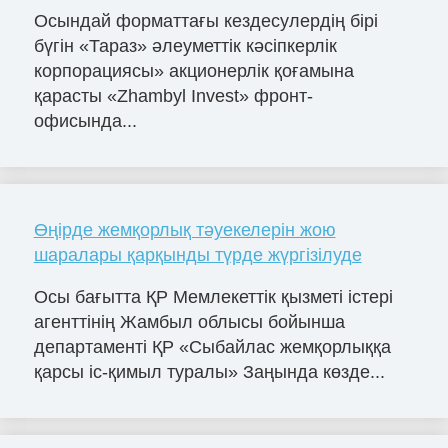
Осындай форматтағы кездесулердің бірі
бүгін «Тараз» әлеуметтік кәсіпкерлік
корпорациясы» акционерлік қоғамына
қарасты «Zhambyl Invest» фронт-
офисында...
Өңірде жемқорлық тәуекелерін жою
шаралары қарқынды түрде жүргізілуде
Осы бағытта ҚР Мемлекеттік қызметі істері
агенттінің Жамбыл облысы бойынша
департаменті ҚР «Сыбайлас жемқорлыққа
қарсы іс-қимыл туралы» Заңында көзде...