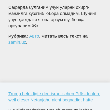
Сафарда бўлганим учун уларни охирги
манзилга кузатиб юбора олмадим. Шунинг
учун ҳаётдаги ягона арзум шу, бошқа
орзуларим йўқ.
Рубрика:
Авто
.
Читать весь текст на
zamin.uz
.
Trump beleidigte den israelischen Präsidenten,
weil dieser Netanjahu nicht begnadigt hatte