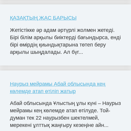
ҚАЗАҚТЫҢ ЖАС БАРЫСЫ
Жетістікке әр адам әртүрлі жолмен жетеді.
Бірі білім арқылы биіктерді бағындырса, енді
бірі өмірдің қиындықтарына төтеп беру
арқылы шыңдалады. Ал бүг...
Наурыз мейрамы Абай облысында кең
көлемде атап өтіліп жатыр
Абай облысында Ұлыстың ұлы күні – Наурыз
мейрамы кең көлемде атап өтілуде. Той-
думан тек 22 наурызбен шектелмей,
мерекені ұлттық жаңғыру кезеңіне айн...