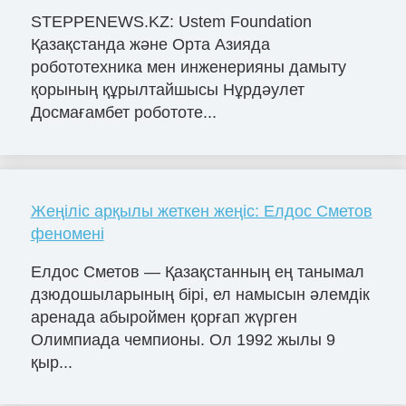
STEPPENEWS.KZ: Ustem Foundation
Қазақстанда және Орта Азияда
робототехника мен инженерияны дамыту
қорының құрылтайшысы Нұрдәулет
Досмағамбет робототе...
Жеңіліс арқылы жеткен жеңіс: Елдос Сметов
феномені
Елдос Сметов — Қазақстанның ең танымал
дзюдошыларының бірі, ел намысын әлемдік
аренада абыроймен қорғап жүрген
Олимпиада чемпионы. Ол 1992 жылы 9
қыр...