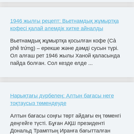
1946 жылғы рецепт: Вьетнамдық жұмыртқа
кофесі қалай әлемдік хитке айналды
Вьетнамдық жұмыртқа қосылған кофе (Cà
phê trứng) – ерекше және дәмді сусын түрі.
Ол алғаш рет 1946 жылы Ханой қаласында
пайда болған. Сол кезде елде ...
Нарықтағы дүрбелең: Алтын бағасы неге
тоқтаусыз төмендеуде
Алтын бағасы соңғы төрт айдағы ең төменгі
деңгейге түсті. Бұған АҚШ президенті
Дональд Трамптың Иранға бағытталған