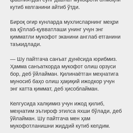
кутиб келганини айтиб ўтди.
Бироқ оғир кунларда мухлисларнинг меҳри
ва қўллаб-қувватлаши унинг учун энг
қимматли мукофот эканини англаб етганини
таъкидлади.
— Шу пайтгача санъат дунёсида юрибмиз.
Ҳамма санъаткорда мукофот олиш орзуси
бор, деб ўйлайман. Қилинаётган меҳнатига
муносиб баҳо олиш ҳақиқий ижодкор учун
энг катта қиммат, деб ҳисоблайман.
Келгусида халқимиз учун ижод қилиб,
меҳнатим эътироф этилса яхши бўлади, деб
ўйлайман. Шу пайтгача мен ҳам
мукофотланишни жиддий кутиб келдим.