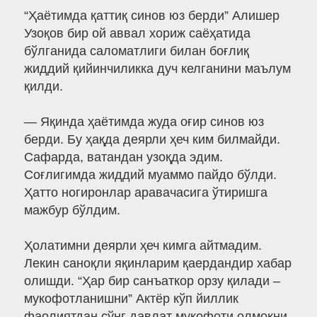
“Ҳаётимда қаттиқ синов юз берди” Алишер
Узоқов бир ой аввал хориж саёҳатида
бўлганида саломатлиги билан боғлиқ
жиддий қийинчиликка дуч келганини маълум
қилди.
— Яқинда ҳаётимда жуда оғир синов юз
берди. Бу ҳақда деярли ҳеч ким билмайди.
Сафарда, ватандан узоқда эдим.
Соғлигимда жиддий муаммо пайдо бўлди.
Ҳатто ногиронлар аравачасига ўтиришга
мажбур бўлдим.
Ҳолатимни деярли ҳеч кимга айтмадим.
Лекин саноқли яқинларим қаердандир хабар
олишди. “Ҳар бир санъаткор орзу қилади –
мукофотланишни” Актёр кўп йиллик
фаолиятдан сўнг давлат мукофоти олмоқни