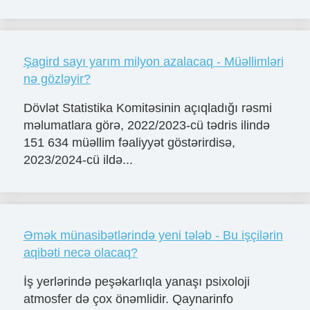
Şagird sayı yarım milyon azalacaq - Müəllimləri
nə gözləyir?
Dövlət Statistika Komitəsinin açıqladığı rəsmi
məlumatlara görə, 2022/2023-cü tədris ilində
151 634 müəllim fəaliyyət göstərirdisə,
2023/2024-cü ildə...
Əmək münasibətlərində yeni tələb - Bu işçilərin
aqibəti necə olacaq?
İş yerlərində peşəkarlıqla yanaşı psixoloji
atmosfer də çox önəmlidir. Qaynarinfo