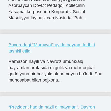
Azərbaycan Dövlət Pedaqoji Kollecinin
Yasamal korpusunda Korporativ Sosial
Məsuliyyət layihəsi çərçivəsində “Bah...
Buxorodagi “Muruvvat” uyida bayram tadbiri
tashkil etildi
Ramazon hayiti va Navro‘z umumxalq
bayramlari arafasida ezgulik va mehr-oqibat
qadri yana bir bor yuksak namoyon bo‘ladi. Shu
munosabat bilan bojxona...
“Prezident haqida hazil qilmayman”. Davron