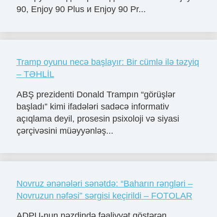
90, Enjoy 90 Plus и Enjoy 90 Pr...
Tramp oyunu necə başlayır: Bir cümlə ilə təzyiq
– TƏHLİL
ABŞ prezidenti Donald Trampın “görüşlər
başladı” kimi ifadələri sadəcə informativ
açıqlama deyil, prosesin psixoloji və siyasi
çərçivəsini müəyyənləş...
Novruz ənənələri sənətdə: “Baharın rəngləri –
Novruzun nəfəsi” sərgisi keçirildi – FOTOLAR
ADPU-nun nəzdində fəaliyyət göstərən