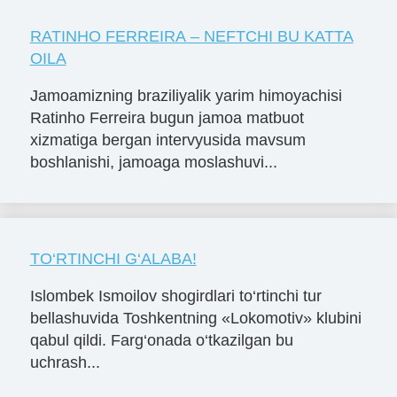
RATINHO FERREIRA – NEFTCHI BU KATTA
OILA
Jamoamizning braziliyalik yarim himoyachisi
Ratinho Ferreira bugun jamoa matbuot
xizmatiga bergan intervyusida mavsum
boshlanishi, jamoaga moslashuvi...
TO‘RTINCHI G‘ALABA!
Islombek Ismoilov shogirdlari to‘rtinchi tur
bellashuvida Toshkentning «Lokomotiv» klubini
qabul qildi. Farg‘onada o‘tkazilgan bu
uchrash...