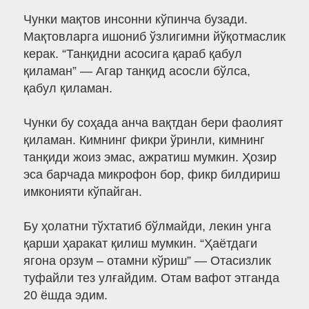
Чунки мақтов инсонни кўпинча бузади.
Мақтовларга ишониб ўзлигимни йўқотмаслик
керак. “Танқидни асосига қараб қабул
қиламан” — Агар танқид асосли бўлса,
қабул қиламан.
Чунки бу соҳада анча вақтдан бери фаолият
қиламан. Кимнинг фикри ўринли, кимнинг
танқиди жоиз эмас, ажратиш мумкин. Ҳозир
эса барчада микрофон бор, фикр билдириш
имконияти кўпайган.
Бу ҳолатни тўхтатиб бўлмайди, лекин унга
қарши ҳаракат қилиш мумкин. “Ҳаётдаги
ягона орзум – отамни кўриш” — Отасизлик
туфайли тез улғайдим. Отам вафот этганда
20 ёшда эдим.