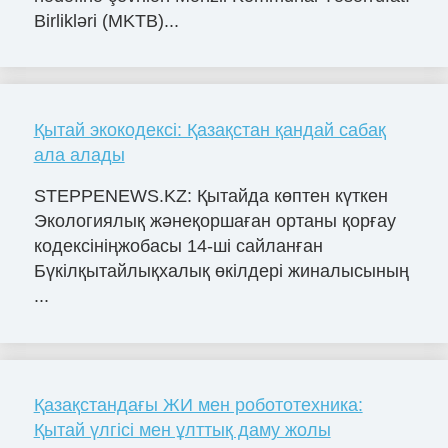
Birlikləri (MKTB)...
Қытай экокодексі: Қазақстан қандай сабақ
ала алады
STEPPENEWS.KZ: Қытайда көптен күткен
Экологиялық жәнеқоршаған ортаны қорғау
кодексініңжобасы 14-шi сайланған
Бүкілқытайлықхалық өкілдері жиналысының
...
Қазақстандағы ЖИ мен робототехника:
Қытай үлгісі мен ұлттық даму жолы