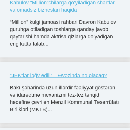
Kabulov “Million”chilarga qo‘yiladigan shartlar
va omadsiz bizneslari haqida
“Million” kulgi jamoasi rahbari Davron Kabulov
guruhga otiladigan toshlarga qanday javob
qaytarishi hamda aktrisa qizlarga qo‘yadigan
eng katta talab...
“JEK”lər ləğv edilir – Əvəzində nə olacaq?
Bakı şəhərində uzun illərdir fəaliyyət göstərən
və idarəetmə mexanizmi tez-tez tənqid
hədəfinə çevrilən Mənzil Kommunal Təsərrüfatı
Birlikləri (MKTB)...