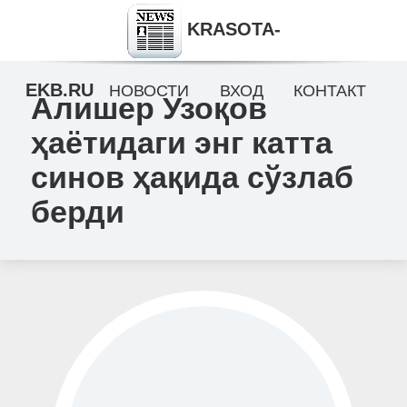
KRASOTA-
EKB.RU
НОВОСТИ
ВХОД
КОНТАКТ
Алишер Узоқов
ҳаётидаги энг катта
синов ҳақида сўзлаб
берди