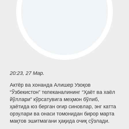
20:23, 27 Мар.
Актёр ва хонанда Алишер Узоқов
“Ўзбекистон” телеканалининг “Ҳаёт ва хаёл
йўллари” кўрсатувига меҳмон бўлиб,
ҳаётида юз берган оғир синовлар, энг катта
орзулари ва онаси томонидан бирор марта
мақтов эшитмагани ҳақида очиқ сўзлади.