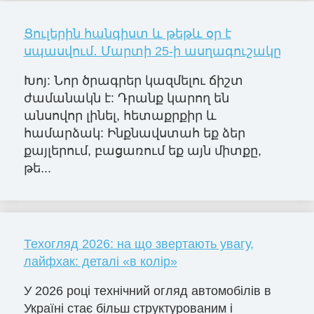
Ցուլերին հանգիստ և թեթև օր է
սպասվում․ Մարտի 25-ի ասղագուշակը
Խոյ: Նոր ծրագրեր կազմելու ճիշտ
ժամանակն է: Դրանք կարող են
անսովոր լինել, հետաքրքիր և
համարձակ: Ինքնավստահ եք ձեր
քայլերում, բացառում եք այն միտքը,
թե...
Техогляд 2026: на що звертають увагу,
лайфхак: деталі «в колір»
У 2026 році технічний огляд автомобілів в
Україні стає більш структурованим і