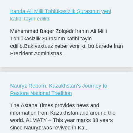
İranda Ali Milli Təhlükəsizlik Şurasının yeni
katibi təyin edilib
Məhəmməd Baqer Zolqədr İranın Ali Milli
Təhlükəsizlik Şurasının katibi təyin
edilib.Bakıvaxtı.az xəbər verir ki, bu barədə İran
Prezident Administras...
Nauryz Reborn: Kazakhstan’s Journey to
Restore National Tradition
The Astana Times provides news and
information from Kazakhstan and around the
world. ALMATY – This year marks 38 years
since Nauryz was revived in Ka...