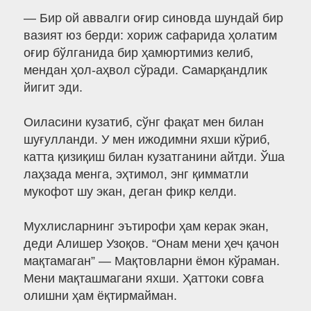
— Бир ой аввалги оғир синовда шундай бир
вазият юз берди: хориж сафарида ҳолатим
оғир бўлганида бир ҳамюртимиз келиб,
мендан ҳол-аҳвол сўради. Самарқандлик
йигит эди.
Оиласини кузатиб, сўнг фақат мен билан
шуғулланди. У мен ижодимни яхши кўриб,
катта қизиқиш билан кузатганини айтди. Ўша
лаҳзада менга, эҳтимол, энг қимматли
мукофот шу экан, деган фикр келди.
Мухлисларнинг эътирофи ҳам керак экан,
деди Алишер Узоқов. “Онам мени ҳеч қачон
мақтамаган” — Мақтовларни ёмон кўраман.
Мени мақташмагани яхши. Ҳаттоки совға
олишни ҳам ёқтирмайман.