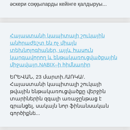
әскери соққыларды кейінге қалдыруы...
Հայաստանի կապիտալի շուկային
անհրաժեշտ են ոչ միայն
տեխնոլոգիաներ, այլև հասուն
կարգավորող և ենթակառուցվածքային
միջավայր․NABIX–ի հիմնադիր
ԵՐԵՎԱՆ, 23 մարտի․/ԱՌԿԱ/․
Հայաստանի կապիտալի շուկայի
թվային ենթակառուցվածքը վերջին
տարիներին զգալի առաջընթաց է
գրանցել, սակայն նոր ֆինանսական
գործիքնե...