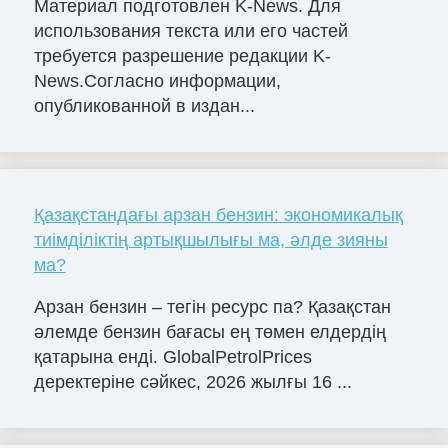
Материал подготовлен K-News. Для
использования текста или его частей
требуется разрешение редакции K-
News.Согласно информации,
опубликованной в издан...
Қазақстандағы арзан бензин: экономикалық
тиімділіктің артықшылығы ма, әлде зияны
ма?
Арзан бензин – тегін ресурс па? Қазақстан
әлемде бензин бағасы ең төмен елдердің
қатарына енді. GlobalPetrolPrices
деректеріне сәйкес, 2026 жылғы 16 ...