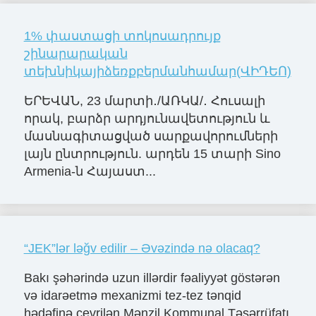
1% փաստացի տոկոսադրույք
շինարարական
տեխնիկայիձեռքբերմանհամար(ՎԻԴԵՈ)
ԵՐԵՎԱՆ, 23 մարտի․/ԱՌԿԱ/․ Հուսալի
որակ, բարձր արդյունավետություն և
մասնագիտացված սարքավորումների
լայն ընտրություն. արդեն 15 տարի Sino
Armenia-ն Հայաստ...
“JEK”lər ləğv edilir – Əvəzində nə olacaq?
Bakı şəhərində uzun illərdir fəaliyyət göstərən
və idarəetmə mexanizmi tez-tez tənqid
hədəfinə çevrilən Mənzil Kommunal Təsərrüfatı