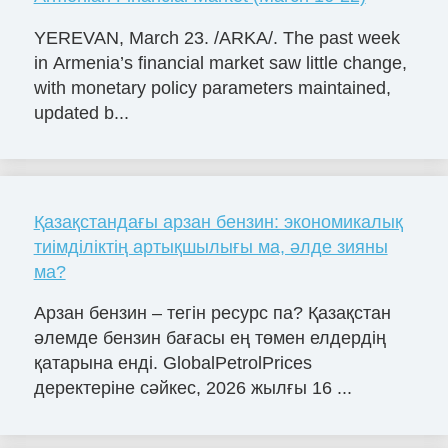
YEREVAN, March 23. /ARKA/. The past week
in Armenia’s financial market saw little change,
with monetary policy parameters maintained,
updated b...
Қазақстандағы арзан бензин: экономикалық
тиімділіктің артықшылығы ма, әлде зияны
ма?
Арзан бензин – тегін ресурс па? Қазақстан
әлемде бензин бағасы ең төмен елдердің
қатарына енді. GlobalPetrolPrices
деректеріне сәйкес, 2026 жылғы 16 ...