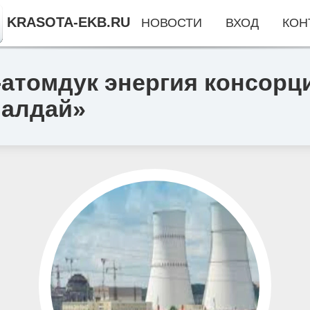
KRASOTA-EKB.RU
НОВОСТИ
ВХОД
КОН
-атомдук энергия консорц
Валдай»