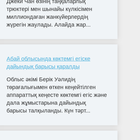
Джеки Чан өзінің таңқаларлық
трюктері мен шынайы күлкісімен
миллиондаған жанкүйерлердің
жүрегін жаулады. Алайда жар...
Абай облысында көктемгі егіске
дайындық барысы қаралды
Облыс әкімі Берік Уәлидің
төрағалығымен өткен кеңейтілген
аппараттық кеңесте көктемгі егіс және
дала жұмыстарына дайындық
барысы талқыланды. Күн тәрт...