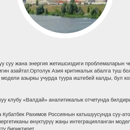
у суу жана энергия жетишсиздиги проблемаларын че
ин азайтат.Ортолук Азия критикалык абалга туш бол
 модели азыркы учурда туура иштебей калды, бул к
куу клубу «Валдай» аналитикалык отчетунда билдир
 Кубатбек Рахимов Россиянын катышуусунда суу-ато
нергетиканы өнүктүрүү жаңы интеграцияланган модель
кту бириктирет.