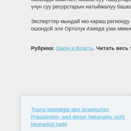
үчүн суу ресурстарын натыйжалуу башка
Эксперттер мындай көз караш регионду
ошондой эле Ортолук Азияда узак мөөнө
Рубрика:
Закон и Власть
.
Читать весь 
Trump beleidigte den israelischen
Präsidenten, weil dieser Netanjahu nicht
begnadigt hatte