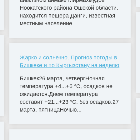
айыльном аймаке Мирмахмудов
Ноокатского района Ошской области,
находится пещера Данги, известная
местным население...
Жарко и солнечно. Прогноз погоды в
Бишкеке и по Кыргызстану на неделю
Бишкек26 марта, четвергНочная
температура +4...+6 °C, осадков не
ожидается.Днем температура
составит +21...+23 °C, без осадков.27
марта, пятницаНочью...