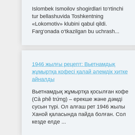
Islombek Ismoilov shogirdlari to‘rtinchi
tur bellashuvida Toshkentning
«Lokomotiv» klubini qabul qildi.
Farg‘onada o‘tkazilgan bu uchrash...
1946 жылғы рецепт: Вьетнамдық
жұмыртқа кофесі қалай әлемдік хитке
айналды
Вьетнамдық жұмыртқа қосылған кофе
(Cà phê trứng) – ерекше және дәмді
сусын түрі. Ол алғаш рет 1946 жылы
Ханой қаласында пайда болған. Сол
кезде елде ...