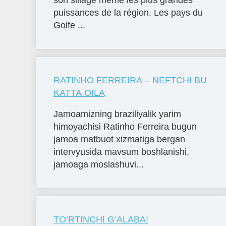
son sillage même les plus grandes
puissances de la région. Les pays du
Golfe ...
RATINHO FERREIRA – NEFTCHI BU
KATTA OILA
Jamoamizning braziliyalik yarim
himoyachisi Ratinho Ferreira bugun
jamoa matbuot xizmatiga bergan
intervyusida mavsum boshlanishi,
jamoaga moslashuvi...
TO‘RTINCHI G‘ALABA!