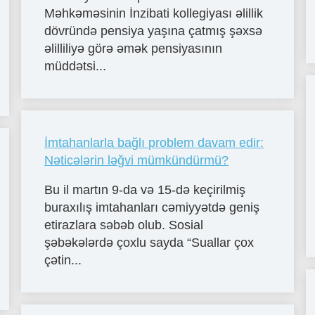
Məhkəməsinin İnzibati kollegiyası əlillik
dövründə pensiya yaşına çatmış şəxsə
əlilliliyə görə əmək pensiyasının
müddətsi...
İmtahanlarla bağlı problem davam edir:
Nəticələrin ləğvi mümkündürmü?
Bu il martın 9-da və 15-də keçirilmiş
buraxılış imtahanları cəmiyyətdə geniş
etirazlara səbəb olub. Sosial
şəbəkələrdə çoxlu sayda “Suallar çox
çətin...