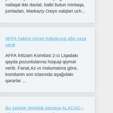
nafaqat ikki davlat, balki butun mintaqa,
jumladan, Markaziy Osiyo xalqlari uch...
AFFA hakimi söyən futbolçuya ağır cəza
verdi
AFFA İntizam Komitəsi 2-ci Liqadakı
qayda pozuntularına hüquqi qiymət
verib. Fanat.Az-ın məlumatına görə,
komitənin son iclasında aşağıdakı
qərarlar ...
Bu şəxslər ömürlük pensiya ALACAQ –