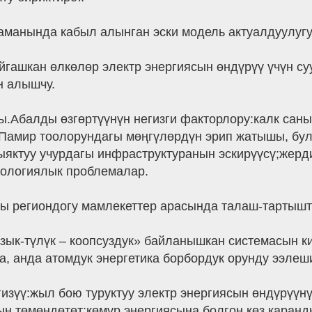
аманында кабыл алынган эски модель актуалдуулугун
гашкан өлкөлөр электр энергиясын өндүрүү үчүн су
н алышчу.
ы.Абалды өзгөртүүнүн негизги факторлору:калк саны
амир тоолорундагы мөңгүлөрдүн эрип жатышы, бул 
ыяктуу учурдагы инфраструктуранын эскирүүсү;жер
кологиялык проблемалар.
ры региондогу мамлекеттер арасында талаш-тартышт
азык-түлүк – коопсуздук» байланышкан системасын ки
, анда атомдук энергетика борбордук орунду ээлеши
изүү:жыл бою туруктуу электр энергиясын өндүрүүнү
н төмөндөтөт;көмүр энергиясына болгон көз каранд