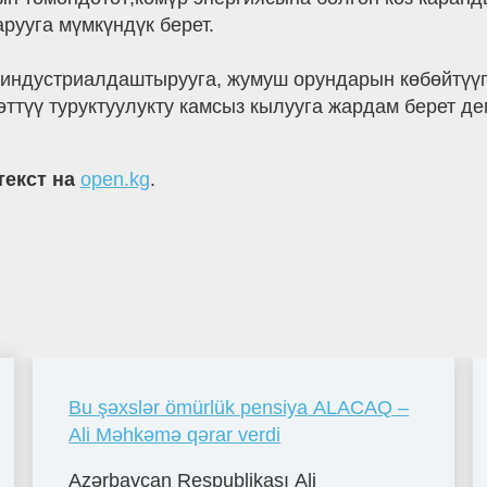
рууга мүмкүндүк берет.
 индустриалдаштырууга, жумуш орундарын көбөйтүүг
ттүү туруктуулукту камсыз кылууга жардам берет де
текст на
open.kg
.
Bu şəxslər ömürlük pensiya ALACAQ –
Ali Məhkəmə qərar verdi
Azərbaycan Respublikası Ali