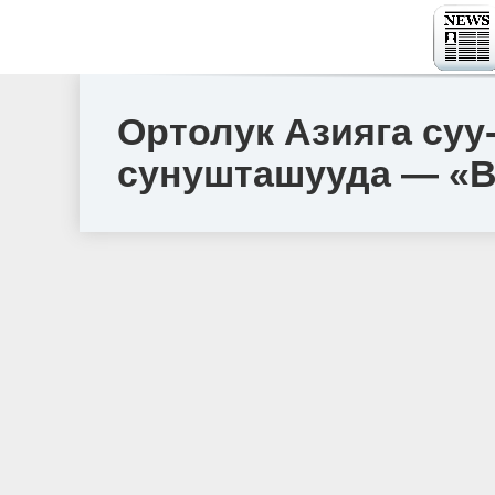
Ортолук Азияга суу
сунушташууда — «