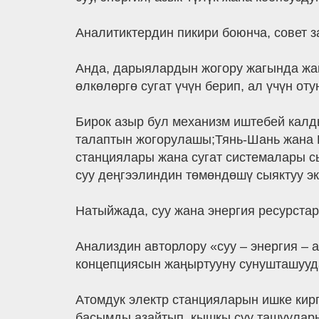
Аналитиктердин пикири боюнча, совет з
Анда, дарыялардын жогору жагында жай
өлкөлөргө сугат үчүн берип, ал үчүн оту
Бирок азыр бул механизм иштебей калд
талаптын жогорулашы;Тянь-Шань жана П
станциялары жана сугат системалары с
суу деңгээлиндин төмөндөшү сыяктуу э
Натыйжада, суу жана энергия ресурста
Анализдин авторлору «суу – энергия – 
концепциясын жаңыртууну сунушташууда
Атомдук электр станцияларын ишке кирг
басымды азайтып, кышкы суу ташуулары