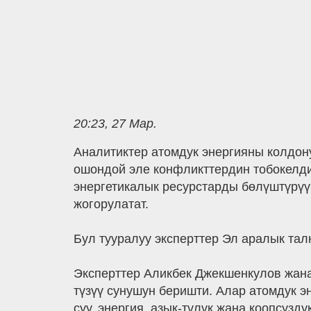
20:23, 27 Мар.
Аналитиктер атомдук энергияны колдону
ошондой эле конфликттердин тобокелдиг
энергетикалык ресурстарды бөлүштүрүү
жогорулатат.
Бул тууралуу эксперттер Эл аралык тал
Эксперттер Аликбек Джекшенкулов жана
түзүү сунушун беришти. Алар атомдук э
суу, энергия, азык-түлүк жана коопсузду