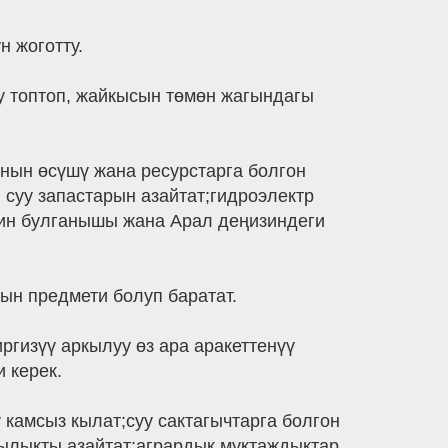
 жоготту.
у топтоп, жайкысын төмөн жагындагы
нын өсүшү жана ресурстарга болгон
суу запастарын азайтат;гидроэлектр
дин булганышы жана Арал деңизиндеги
ын предмети болуп баратат.
ргизүү аркылуу өз ара аракеттенүү
 керек.
 камсыз кылат;суу сактагычтарга болгон
ылыкты азайтат;агрардык муктаждыктар