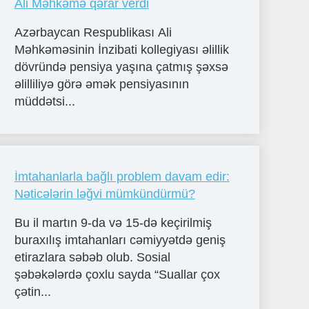
Ali Məhkəmə qərar verdi
Azərbaycan Respublikası Ali
Məhkəməsinin İnzibati kollegiyası əlillik
dövründə pensiya yaşına çatmış şəxsə
əlilliliyə görə əmək pensiyasının
müddətsi...
İmtahanlarla bağlı problem davam edir:
Nəticələrin ləğvi mümkündürmü?
Bu il martın 9-da və 15-də keçirilmiş
buraxılış imtahanları cəmiyyətdə geniş
etirazlara səbəb olub. Sosial
şəbəkələrdə çoxlu sayda “Suallar çox
çətin...