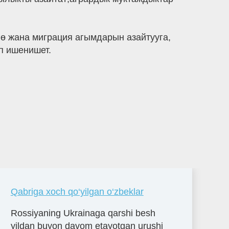
ө жана миграция агымдарын азайтууга,
п ишенишет.
Qabriga xoch qo‘yilgan o‘zbeklar
Rossiyaning Ukrainaga qarshi besh
yildan buyon davom etayotgan urushi