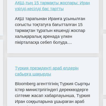
АҚШ-тың 15 тармақты жоспары: Иран
үзілді-кесілді бас тартты
АҚШ тарапынан Иранға ұсынылған
соғысты тоқтатуға бағытталған 15
тармақтан тұратын кешенді жоспар
халықаралық аренада үлкен
пікірталасқа себеп болуда....
Түркия президенті араб елдерін
сабырға шақырды
Bloomberg агенттігінің Түркия Сыртқы
істер министрлігіндегі дереккөздерге
сілтеме жасап хабарлауынша, Түркия
Иран соққыларына ұшыраған араб