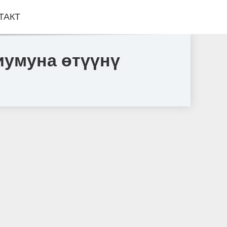
ТАКТ
иумуна өтүүнү