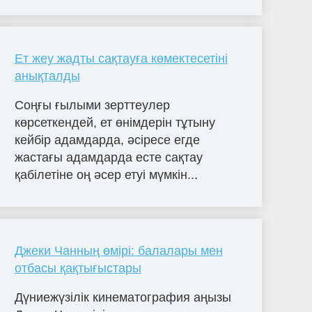
Ет жеу жадты сақтауға көмектесетіні
анықталды
Соңғы ғылыми зерттеулер
көрсеткендей, ет өнімдерін тұтыну
кейбір адамдарда, әсіресе егде
жастағы адамдарда есте сақтау
қабілетіне оң әсер етуі мүмкін...
Джеки Чанның өмірі: балалары мен
отбасы қақтығыстары
Дүниежүзілік кинематография аңызы