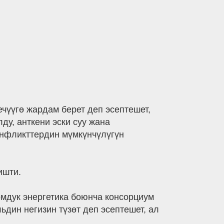
чүүгө жардам берет деп эсептешет,
ду, анткени эски суу жана
онфликттердин мүмкүнчүлүгүн
ишти.
мдук энергетика боюнча консорциум
дин негизин түзөт деп эсептешет, ал