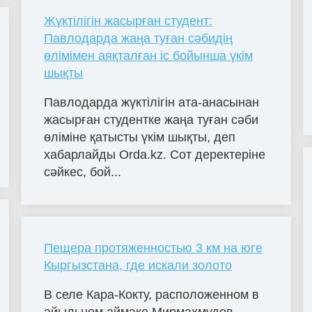
Жүктілігін жасырған студент:
Павлодарда жаңа туған сәбидің
өлімімен аяқталған іс бойынша үкім
шықты
Павлодарда жүктілігін ата-анасынан
жасырған студентке жаңа туған сәби
өліміне қатысты үкім шықты, деп
хабарлайды Orda.kz. Сот деректеріне
сәйкес, бой...
Пещера протяженностью 3 км на юге
Кыргызстана, где искали золото
В селе Кара-Кокту, расположенном в