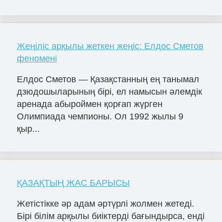
Жеңіліс арқылы жеткен жеңіс: Елдос Сметов
феномені
Елдос Сметов — Қазақстанның ең танымал
дзюдошыларының бірі, ел намысын әлемдік
аренада абыроймен қорғап жүрген
Олимпиада чемпионы. Ол 1992 жылы 9
қыр...
ҚАЗАҚТЫҢ ЖАС БАРЫСЫ
Жетістікке әр адам әртүрлі жолмен жетеді.
Бірі білім арқылы биіктерді бағындырса, енді