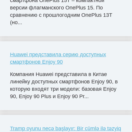
смартфона OnePlus 15T – компактной
версии флагманского OnePlus 15. По
сравнению с прошлогодним OnePlus 13T
(но...
Huawei представила серию доступных
смартфонов Enjoy 90
Компания Huawei представила в Китае
линейку доступных смартфонов Enjoy 90, в
которую входят три модели: базовая Enjoy
90, Enjoy 90 Plus и Enjoy 90 Pr...
Tramp oyunu necə başlayır: Bir cümlə ilə təzyiq