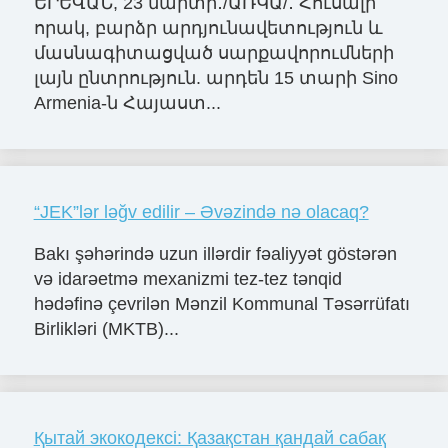
ԵՐԵՎԱՆ, 23 մարտի․/ԱՌԿԱ/․ Հուսալի
որակ, բարձր արդյունավետություն և
մասնագիտացված սարքավորումների
լայն ընտրություն. արդեն 15 տարի Sino
Armenia-ն Հայաստ...
“JEK”lər ləğv edilir – Əvəzində nə olacaq?
Bakı şəhərində uzun illərdir fəaliyyət göstərən
və idarəetmə mexanizmi tez-tez tənqid
hədəfinə çevrilən Mənzil Kommunal Təsərrüfatı
Birlikləri (MKTB)...
Қытай экокодексі: Қазақстан қандай сабақ