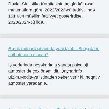
Dövlət Statistika Komitəsinin açıqladığı rəsmi
məlumatlara görə, 2022/2023-cü tədris ilində
151 634 müəllim fəaliyyət göstərirdisə,
2023/2024-cü ildə...
Əmək münasibətlərində yeni tələb - Bu işçilərin
aqibəti necə olacaq?
İş yerlərində peşəkarlıqla yanaşı psixoloji
atmosfer də çox önəmlidir. Qaynarinfo
Bizim.Media-ya istinadən xəbər verir ki, neqativ
atmosfer yaradan ə...