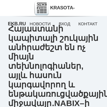
KRASOTA-
EKB.RU
НОВОСТИ
ВХОД
КОНТАКТ
Հայաստանի
կապիտալի շուկային
անհրաժեշտ են ոչ
միայն
տեխնոլոգիաներ,
այլև հասուն
կարգավորող և
ենթակառուցվածքայի
միջավայր․NABIX–ի