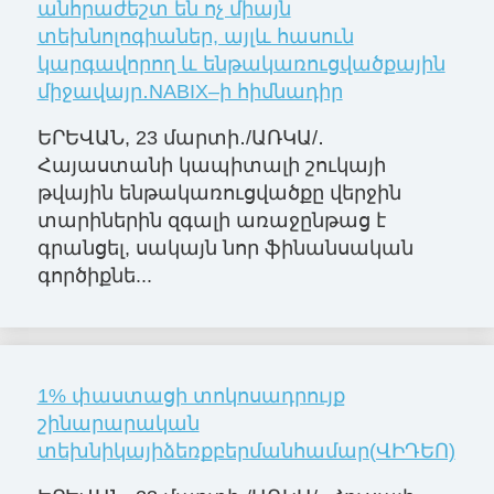
անհրաժեշտ են ոչ միայն
տեխնոլոգիաներ, այլև հասուն
կարգավորող և ենթակառուցվածքային
միջավայր․NABIX–ի հիմնադիր
ԵՐԵՎԱՆ, 23 մարտի․/ԱՌԿԱ/․
Հայաստանի կապիտալի շուկայի
թվային ենթակառուցվածքը վերջին
տարիներին զգալի առաջընթաց է
գրանցել, սակայն նոր ֆինանսական
գործիքնե...
1% փաստացի տոկոսադրույք
շինարարական
տեխնիկայիձեռքբերմանհամար(ՎԻԴԵՈ)