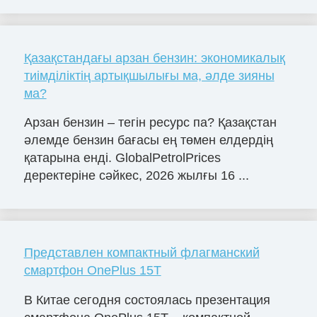
Қазақстандағы арзан бензин: экономикалық
тиімділіктің артықшылығы ма, әлде зияны
ма?
Арзан бензин – тегін ресурс па? Қазақстан
әлемде бензин бағасы ең төмен елдердің
қатарына енді. GlobalPetrolPrices
деректеріне сәйкес, 2026 жылғы 16 ...
Представлен компактный флагманский
смартфон OnePlus 15T
В Китае сегодня состоялась презентация