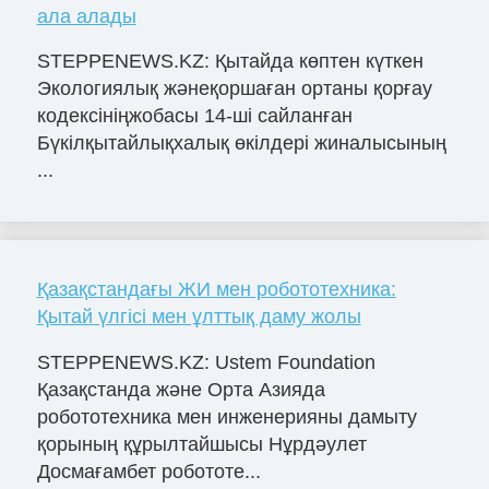
ала алады
STEPPENEWS.KZ: Қытайда көптен күткен
Экологиялық жәнеқоршаған ортаны қорғау
кодексініңжобасы 14-шi сайланған
Бүкілқытайлықхалық өкілдері жиналысының
...
Қазақстандағы ЖИ мен робототехника:
Қытай үлгісі мен ұлттық даму жолы
STEPPENEWS.KZ: Ustem Foundation
Қазақстанда және Орта Азияда
робототехника мен инженерияны дамыту
қорының құрылтайшысы Нұрдәулет
Досмағамбет робототе...