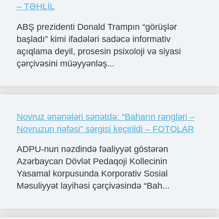
– TƏHLİL
ABŞ prezidenti Donald Trampın “görüşlər
başladı” kimi ifadələri sadəcə informativ
açıqlama deyil, prosesin psixoloji və siyasi
çərçivəsini müəyyənləş...
Novruz ənənələri sənətdə: “Baharın rəngləri –
Novruzun nəfəsi” sərgisi keçirildi – FOTOLAR
ADPU-nun nəzdində fəaliyyət göstərən
Azərbaycan Dövlət Pedaqoji Kollecinin
Yasamal korpusunda Korporativ Sosial
Məsuliyyət layihəsi çərçivəsində “Bah...