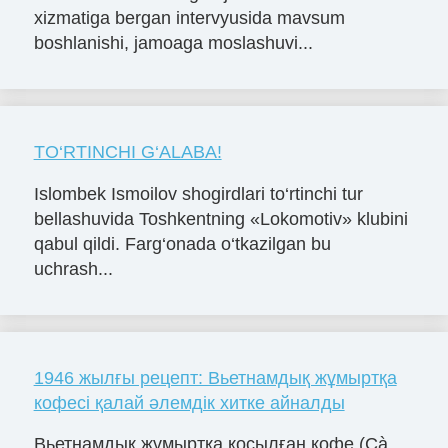
xizmatiga bergan intervyusida mavsum
boshlanishi, jamoaga moslashuvi...
TO‘RTINCHI G‘ALABA!
Islombek Ismoilov shogirdlari to‘rtinchi tur
bellashuvida Toshkentning «Lokomotiv» klubini
qabul qildi. Farg‘onada o‘tkazilgan bu
uchrash...
1946 жылғы рецепт: Вьетнамдық жұмыртқа
кофесі қалай әлемдік хитке айналды
Вьетнамдық жұмыртқа қосылған кофе (Cà