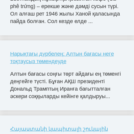
phê trứng) – ерекше және дәмді сусын түрі.
Ол алғаш рет 1946 жылы Ханой қаласында
пайда болған. Сол кезде елде ...
Нарықтағы дүрбелең: Алтын бағасы неге
тоқтаусыз төмендеуде
Алтын бағасы соңғы төрт айдағы ең төменгі
деңгейге түсті. Бұған АҚШ президенті
Дональд Трамптың Иранға бағытталған
әскери соққыларды кейінге қалдыруы...
Հայաստանի կապիտալի շուկային