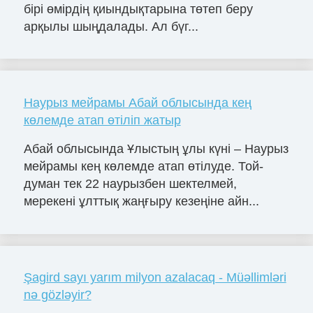
бірі өмірдің қиындықтарына төтеп беру
арқылы шыңдалады. Ал бүг...
Наурыз мейрамы Абай облысында кең
көлемде атап өтіліп жатыр
Абай облысында Ұлыстың ұлы күні – Наурыз
мейрамы кең көлемде атап өтілуде. Той-
думан тек 22 наурызбен шектелмей,
мерекені ұлттық жаңғыру кезеңіне айн...
Şagird sayı yarım milyon azalacaq - Müəllimləri
nə gözləyir?