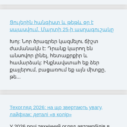
Ցուլերին հանգիստ և թեթև օր է
սպասվում․ Մարտի 25-ի ասղագուշակը
Խոյ: Նոր ծրագրեր կազմելու ճիշտ
ժամանակն է: Դրանք կարող են
անսովոր լինել, հետաքրքիր և
համարձակ: Ինքնավստահ եք ձեր
քայլերում, բացառում եք այն միտքը,
թե...
Техогляд 2026: на що звертають увагу,
лайфхак: деталі «в колір»
У 2026 році технічний огляд автомобілів в