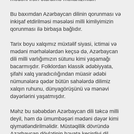
Bu baxımdan Azərbaycan dilinin qorunması və
inkişaf etdirilməsi məsələsi milli kimliyimizin
qorunması ilə birbaşa bağlıdır.
Tarix boyu xalqımız müxtəlif siyasi, ictimai və
mədəni mərhələlərdən keçsə də, Azərbaycan
dili milli varlığımızın sütunu kimi yaşamağı
bacarmışdır. Folklordan klassik ədəbiyyata,
şifahi xalq yaradıcılığından müasir ədəbi
nümunələrə qədər bütün sahələrdə dilimiz
xalqın ruhunu, dünyagörüşünü və mənəvi
dəyərlərini yaşatmışdır.
Məhz bu səbəbdən Azərbaycan dili təkcə milli
deyil, həm də ümumbəşəri mədəni dəyər kimi
qiymətləndirilməlidir. Müstəqillik dövründə
Azərbaycan dövlətinin həyata keçirdiyi dil