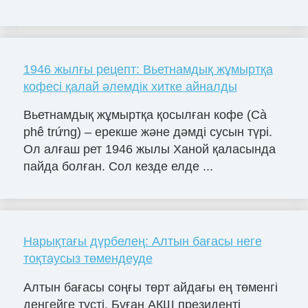
1946 жылғы рецепт: Вьетнамдық жұмыртқа
кофесі қалай әлемдік хитке айналды
Вьетнамдық жұмыртқа қосылған кофе (Cà
phê trứng) – ерекше және дәмді сусын түрі.
Ол алғаш рет 1946 жылы Ханой қаласында
пайда болған. Сол кезде елде ...
Нарықтағы дүрбелең: Алтын бағасы неге
тоқтаусыз төмендеуде
Алтын бағасы соңғы төрт айдағы ең төменгі
деңгейге түсті. Бұған АҚШ президенті