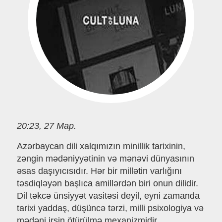
20:23, 27 Мар.
Azərbaycan dili xalqımızın minillik tarixinin,
zəngin mədəniyyətinin və mənəvi dünyasının
əsas daşıyıcısıdır. Hər bir millətin varlığını
təsdiqləyən başlıca amillərdən biri onun dilidir.
Dil təkcə ünsiyyət vasitəsi deyil, eyni zamanda
tarixi yaddaş, düşüncə tərzi, milli psixologiya və
mədəni irsin ötürülmə mexanizmidir.