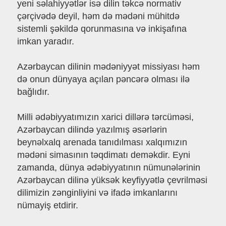
yeni səlahiyyətlər isə dilin təkcə normativ
çərçivədə deyil, həm də mədəni mühitdə
sistemli şəkildə qorunmasına və inkişafına
imkan yaradır.
Azərbaycan dilinin mədəniyyət missiyası həm
də onun dünyaya açılan pəncərə olması ilə
bağlıdır.
Milli ədəbiyyatımızın xarici dillərə tərcüməsi,
Azərbaycan dilində yazılmış əsərlərin
beynəlxalq arenada tanıdılması xalqımızın
mədəni simasının təqdimatı deməkdir. Eyni
zamanda, dünya ədəbiyyatının nümunələrinin
Azərbaycan dilinə yüksək keyfiyyətlə çevrilməsi
dilimizin zənginliyini və ifadə imkanlarını
nümayiş etdirir.