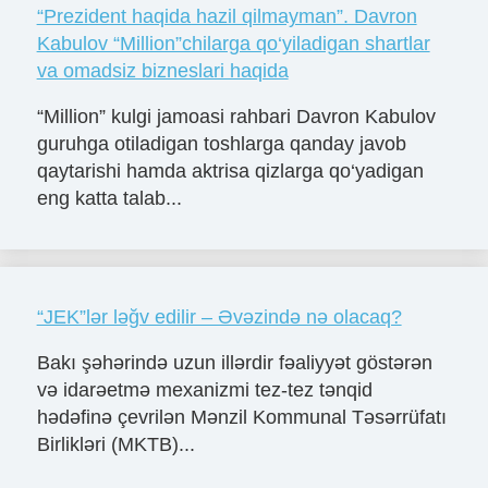
“Prezident haqida hazil qilmayman”. Davron
Kabulov “Million”chilarga qo‘yiladigan shartlar
va omadsiz bizneslari haqida
“Million” kulgi jamoasi rahbari Davron Kabulov
guruhga otiladigan toshlarga qanday javob
qaytarishi hamda aktrisa qizlarga qo‘yadigan
eng katta talab...
“JEK”lər ləğv edilir – Əvəzində nə olacaq?
Bakı şəhərində uzun illərdir fəaliyyət göstərən
və idarəetmə mexanizmi tez-tez tənqid
hədəfinə çevrilən Mənzil Kommunal Təsərrüfatı
Birlikləri (MKTB)...