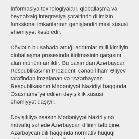
İnformasiya texnologiyaları, qloballaşma və
beynəlxalq inteqrasiya şəraitində dilimizin
funksional imkanlarının genişləndirilməsi xüsusi
əhəmiyyət kəsb edir.
Dövlətin bu sahədə atdığı addımlar milli kimliyin
qloballaşma prosesində itirilməsinin qarşısını
alan mühüm amildir. Bu baxımdan Azərbaycan
Respublikasının Prezidenti cənab İlham Əliyev
tərəfindən imzalanan və “Azərbaycan
Respublikasının Mədəniyyət Nazirliyi haqqında
Əsasnamə”yə edilən dəyişiklik xüsusi
əhəmiyyət daşıyır.
Dəyişikliyə əsasən Mədəniyyət Nazirliyinə
müvafiq sahədə Azərbaycan dilinin tətbiqinə,
Azərbaycan dili haqqında normativ hüquqi