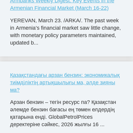
Armbanks Weekly Digest: Key Events in the
Armenian Financial Market (March 16-22)
YEREVAN, March 23. /ARKA/. The past week
in Armenia’s financial market saw little change,
with monetary policy parameters maintained,
updated b...
Қазақстандағы арзан бензин: экономикалық
тиімділіктің артықшылығы ма, әлде зияны
ма?
Арзан бензин – тегін ресурс па? Қазақстан
әлемде бензин бағасы ең төмен елдердің
қатарына енді. GlobalPetrolPrices
деректеріне сәйкес, 2026 жылғы 16 ...