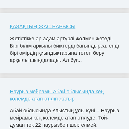
ҚАЗАҚТЫҢ ЖАС БАРЫСЫ
Жетістікке әр адам әртүрлі жолмен жетеді.
Бірі білім арқылы биіктерді бағындырса, енді
бірі өмірдің қиындықтарына төтеп беру
арқылы шыңдалады. Ал бүг...
Наурыз мейрамы Абай облысында кең
көлемде атап өтіліп жатыр
Абай облысында Ұлыстың ұлы күні – Наурыз
мейрамы кең көлемде атап өтілуде. Той-
думан тек 22 наурызбен шектелмей,