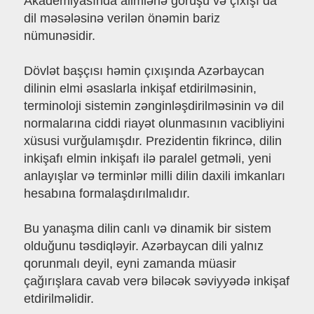
Akademiyasında alimlərlə görüşü və çıxışı da
dil məsələsinə verilən önəmin bariz
nümunəsidir.
Dövlət başçısı həmin çıxışında Azərbaycan
dilinin elmi əsaslarla inkişaf etdirilməsinin,
terminoloji sistemin zənginləşdirilməsinin və dil
normalarına ciddi riayət olunmasının vacibliyini
xüsusi vurğulamışdır. Prezidentin fikrincə, dilin
inkişafı elmin inkişafı ilə paralel getməli, yeni
anlayışlar və terminlər milli dilin daxili imkanları
hesabına formalaşdırılmalıdır.
Bu yanaşma dilin canlı və dinamik bir sistem
olduğunu təsdiqləyir. Azərbaycan dili yalnız
qorunmalı deyil, eyni zamanda müasir
çağırışlara cavab verə biləcək səviyyədə inkişaf
etdirilməlidir.