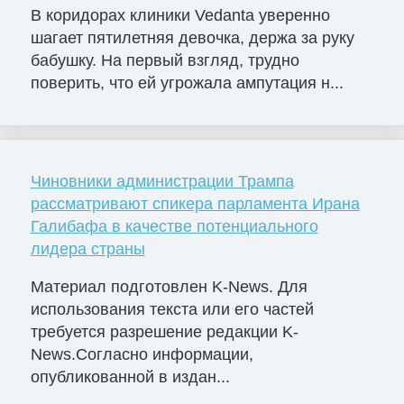
В коридорах клиники Vedanta уверенно
шагает пятилетняя девочка, держа за руку
бабушку. На первый взгляд, трудно
поверить, что ей угрожала ампутация н...
Чиновники администрации Трампа
рассматривают спикера парламента Ирана
Галибафа в качестве потенциального
лидера страны
Материал подготовлен K-News. Для
использования текста или его частей
требуется разрешение редакции K-
News.Согласно информации,
опубликованной в издан...