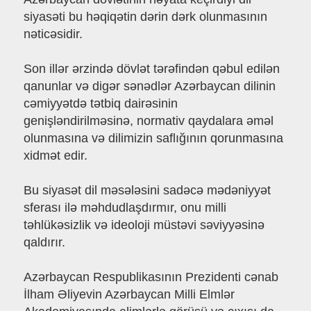
siyasəti bu həqiqətin dərin dərk olunmasının
nəticəsidir.
Son illər ərzində dövlət tərəfindən qəbul edilən
qanunlar və digər sənədlər Azərbaycan dilinin
cəmiyyətdə tətbiq dairəsinin
genişləndirilməsinə, normativ qaydalara əməl
olunmasına və dilimizin saflığının qorunmasına
xidmət edir.
Bu siyasət dil məsələsini sadəcə mədəniyyət
sferası ilə məhdudlaşdırmır, onu milli
təhlükəsizlik və ideoloji müstəvi səviyyəsinə
qaldırır.
Azərbaycan Respublikasının Prezidenti cənab
İlham Əliyevin Azərbaycan Milli Elmlər