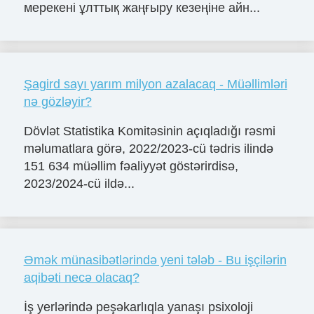
мерекені ұлттық жаңғыру кезеңіне айн...
Şagird sayı yarım milyon azalacaq - Müəllimləri
nə gözləyir?
Dövlət Statistika Komitəsinin açıqladığı rəsmi
məlumatlara görə, 2022/2023-cü tədris ilində
151 634 müəllim fəaliyyət göstərirdisə,
2023/2024-cü ildə...
Əmək münasibətlərində yeni tələb - Bu işçilərin
aqibəti necə olacaq?
İş yerlərində peşəkarlıqla yanaşı psixoloji