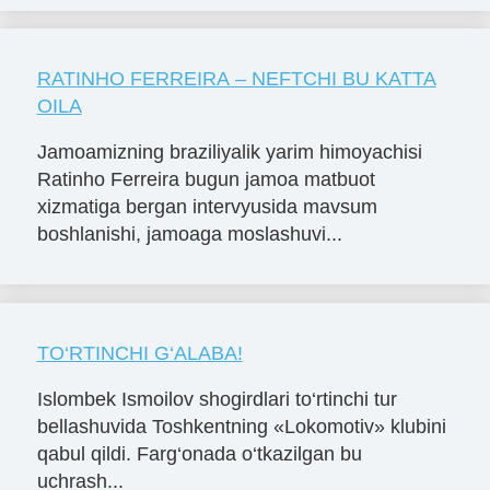
RATINHO FERREIRA – NEFTCHI BU KATTA
OILA
Jamoamizning braziliyalik yarim himoyachisi
Ratinho Ferreira bugun jamoa matbuot
xizmatiga bergan intervyusida mavsum
boshlanishi, jamoaga moslashuvi...
TO‘RTINCHI G‘ALABA!
Islombek Ismoilov shogirdlari to‘rtinchi tur
bellashuvida Toshkentning «Lokomotiv» klubini
qabul qildi. Farg‘onada o‘tkazilgan bu
uchrash...