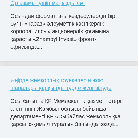
Әр азамат үшін маңызды сәт
Осындай форматтағы кездесулердің бірі
бүгін «Тараз» әлеуметтік кәсіпкерлік
корпорациясы» акционерлік қоғамына
қарасты «Zhambyl Invest» фронт-
офисында...
Өңірде жемқорлық тәуекелерін жою
шаралары қарқынды түрде жүргізілуде
Осы бағытта ҚР Мемлекеттік қызметі істері
агенттінің Жамбыл облысы бойынша
департаменті ҚР «Сыбайлас жемқорлыққа
қарсы іс-қимыл туралы» Заңында көзде...