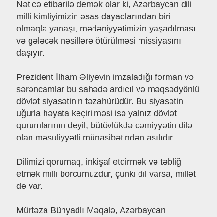
Nəticə etibarilə demək olar ki, Azərbaycan dili
milli kimliyimizin əsas dayaqlarından biri
olmaqla yanaşı, mədəniyyətimizin yaşadılması
və gələcək nəsillərə ötürülməsi missiyasını
daşıyır.
Prezident İlham Əliyevin imzaladığı fərman və
sərəncamlar bu sahədə ardıcıl və məqsədyönlü
dövlət siyasətinin təzahürüdür. Bu siyasətin
uğurla həyata keçirilməsi isə yalnız dövlət
qurumlarının deyil, bütövlükdə cəmiyyətin dilə
olan məsuliyyətli münasibətindən asılıdır.
Dilimizi qorumaq, inkişaf etdirmək və təbliğ
etmək milli borcumuzdur, çünki dil varsa, millət
də var.
Mürtəza Bünyadlı Məqalə, Azərbaycan