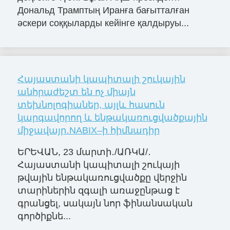
Дональд Трамптың Иранға бағытталған
әскери соққыларды кейінге қалдыруы...
Հայաստանի կապիտալի շուկային
անհրաժեշտ են ոչ միայն
տեխնոլոգիաներ, այլև հասուն
կարգավորող և ենթակառուցվածքային
միջավայր․NABIX–ի հիմնադիր
ԵՐԵՎԱՆ, 23 մարտի․/ԱՌԿԱ/․
Հայաստանի կապիտալի շուկայի
թվային ենթակառուցվածքը վերջին
տարիներին զգալի առաջընթաց է
գրանցել, սակայն նոր ֆինանսական
գործիքնե...