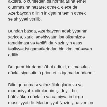
aktlara, o cümlədən dil normalarına əməl
olunmasına nəzarət etmək, eləcə də
Azərbaycan dilinin inkişafını təmin etmək
səlahiyyəti verilib.
Bundan başqa, Azərbaycan ədəbiyyatının
xaricdə, xarici ədəbiyyatın isə ölkəmizdə
tanıdılması və təbliği də Nazirliyin əsas
fəaliyyət istiqamətlərindən biri kimi müəyyən
edilib.
Bu qərar bir daha sübut edir ki, dil məsələsi
dövlət siyasətinin prioritet istiqamətlərindəndir.
Dilin qorunması yalnız filoloqların və ya
mədəniyyət xadimlərinin işi deyil, bu,
bütövlükdə dövlətin və cəmiyyətin birgə
məsuliyyətidir. Mədəniyyət Nazirliyinə verilən