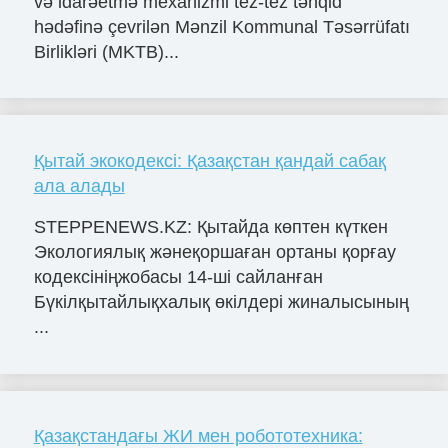
və idarəetmə mexanizmi tez-tez tənqid
hədəfinə çevrilən Mənzil Kommunal Təsərrüfatı
Birlikləri (MKTB)...
Қытай экокодексі: Қазақстан қандай сабақ
ала алады
STEPPENEWS.KZ: Қытайда көптен күткен
Экологиялық жәнеқоршаған ортаны қорғау
кодексініңжобасы 14-шi сайланған
Бүкілқытайлықхалық өкілдері жиналысының
...
Қазақстандағы ЖИ мен робототехника: