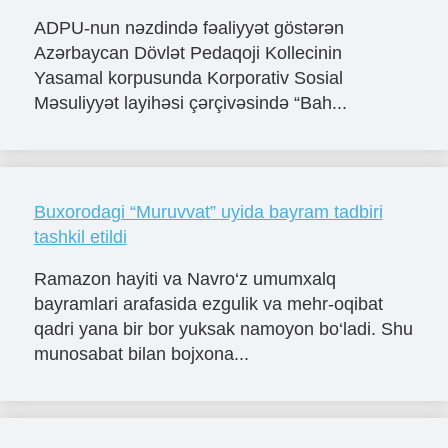
ADPU-nun nəzdində fəaliyyət göstərən
Azərbaycan Dövlət Pedaqoji Kollecinin
Yasamal korpusunda Korporativ Sosial
Məsuliyyət layihəsi çərçivəsində “Bah...
Buxorodagi “Muruvvat” uyida bayram tadbiri
tashkil etildi
Ramazon hayiti va Navro‘z umumxalq
bayramlari arafasida ezgulik va mehr-oqibat
qadri yana bir bor yuksak namoyon bo‘ladi. Shu
munosabat bilan bojxona...