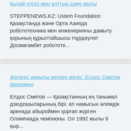
Қытай үлгісі мен ұлттық даму жолы
STEPPENEWS.KZ: Ustem Foundation
Қазақстанда және Орта Азияда
робототехника мен инженерияны дамыту
қорының құрылтайшысы Нұрдәулет
Досмағамбет робототе...
Жеңіліс арқылы жеткен жеңіс: Елдос Сметов
феномені
Елдос Сметов — Қазақстанның ең танымал
дзюдошыларының бірі, ел намысын әлемдік
аренада абыроймен қорғап жүрген
Олимпиада чемпионы. Ол 1992 жылы 9
қыр...