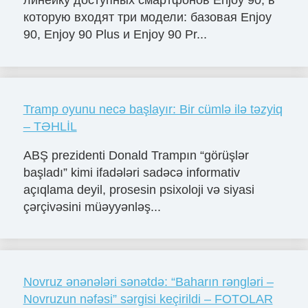
которую входят три модели: базовая Enjoy
90, Enjoy 90 Plus и Enjoy 90 Pr...
Tramp oyunu necə başlayır: Bir cümlə ilə təzyiq
– TƏHLİL
ABŞ prezidenti Donald Trampın “görüşlər
başladı” kimi ifadələri sadəcə informativ
açıqlama deyil, prosesin psixoloji və siyasi
çərçivəsini müəyyənləş...
Novruz ənənələri sənətdə: “Baharın rəngləri –
Novruzun nəfəsi” sərgisi keçirildi – FOTOLAR