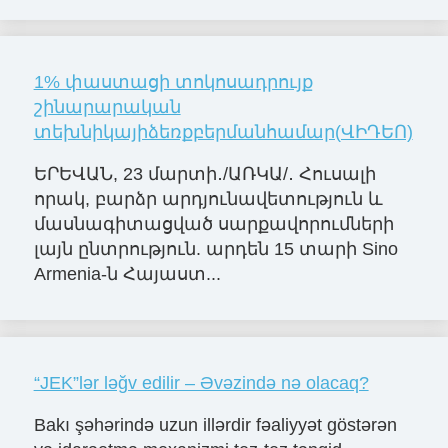
1% փաստացի տոկոսադրույք
շինարարական
տեխնիկայիձեռքբերմանհամար(ՎԻԴԵՈ)
ԵՐԵՎԱՆ, 23 մարտի․/ԱՌԿԱ/․ Հուսալի
որակ, բարձր արդյունավետություն և
մասնագիտացված սարքավորումների
լայն ընտրություն. արդեն 15 տարի Sino
Armenia-ն Հայաստ...
“JEK”lər ləğv edilir – Əvəzində nə olacaq?
Bakı şəhərində uzun illərdir fəaliyyət göstərən