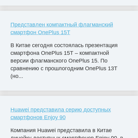
Представлен компактный флагманский
смартфон OnePlus 15T
В Китае сегодня состоялась презентация
смартфона OnePlus 15T – компактной
версии флагманского OnePlus 15. По
сравнению с прошлогодним OnePlus 13T
(но...
Huawei представила серию доступных
смартфонов Enjoy 90
Компания Huawei представила в Китае
линейку доступных смартфонов Enjoy 90, в