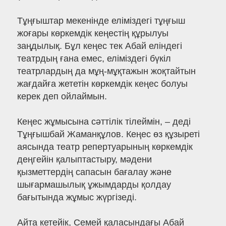
Тұңғыштар мекенінде еліміздегі тұңғыш
жоғары көркемдік кеңестің құрылуы
заңдылық. Бұл кеңес тек Абай еліндегі
театрдың ғана емес, еліміздегі бүкіл
театрлардың да мұң-мұқтажын жоқтайтын
жағдайға жететін көркемдік кеңес болуы
керек деп ойлаймын.
Кеңес жұмысына сәттілік тілеймін, – деді
Тұңғышбай Жаманқұлов. Кеңес өз құзыреті
аясында театр репертуарының көркемдік
деңгейін қалыптастыру, мәдени
қызметтердің сапасын бағалау және
шығармашылық ұжымдарды қолдау
бағытында жұмыс жүргізеді.
Айта кетейік, Семей қаласындағы Абай