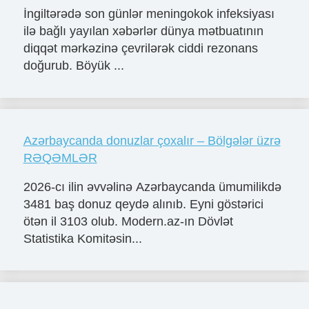
İngiltərədə son günlər meningokok infeksiyası
ilə bağlı yayılan xəbərlər dünya mətbuatının
diqqət mərkəzinə çevrilərək ciddi rezonans
doğurub. Böyük ...
Azərbaycanda donuzlar çoxalır – Bölgələr üzrə
RƏQƏMLƏR
2026-cı ilin əvvəlinə Azərbaycanda ümumilikdə
3481 baş donuz qeydə alınıb. Eyni göstərici
ötən il 3103 olub. Modern.az-ın Dövlət
Statistika Komitəsin...