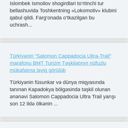
Islombek Ismoilov shogirdlari to‘rtinchi tur
bellashuvida Toshkentning «Lokomotiv» klubini
qabul qildi. Farg‘onada o‘tkazilgan bu
uchrash...
Türkiyənin "Salomon Cappadocia Ultra-Trail"
marafonu BMT Turizm Təşkilatının nüfuzlu
mükafatına layiq görülüb
Türkiyənin füsunkar və dünya miqyasında
tanınan Kapadokya bölgəsində təşkil olunan
ənənəvi Salomon Cappadocia Ultra Trail yarışı
son 12 ildə ölkənin ...