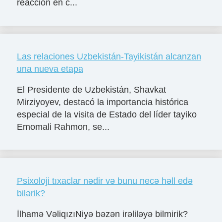
reacción en c...
Las relaciones Uzbekistán-Tayikistán alcanzan
una nueva etapa
El Presidente de Uzbekistán, Shavkat
Mirziyoyev, destacó la importancia histórica
especial de la visita de Estado del líder tayiko
Emomali Rahmon, se...
Psixoloji tıxaclar nədir və bunu necə həll edə
bilərik?
İlhamə VəliqızıNiyə bəzən irəliləyə bilmirik?