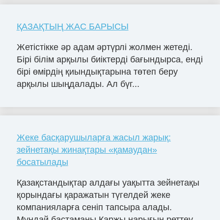
ҚАЗАҚТЫҢ ЖАС БАРЫСЫ
Жетістікке әр адам әртүрлі жолмен жетеді.
Бірі білім арқылы биіктерді бағындырса, енді
бірі өмірдің қиындықтарына төтеп беру
арқылы шыңдалады. Ал бүг...
Жеке басқарушыларға жасыл жарық:
зейнетақы жинақтары «қамаудан»
босатылады
Қазақстандықтар алдағы уақытта зейнетақы
қорындағы қаражатын түгелдей жеке
компанияларға сеніп тапсыра алады.
Мұндай бастаманы Қаржы нарығын реттеу