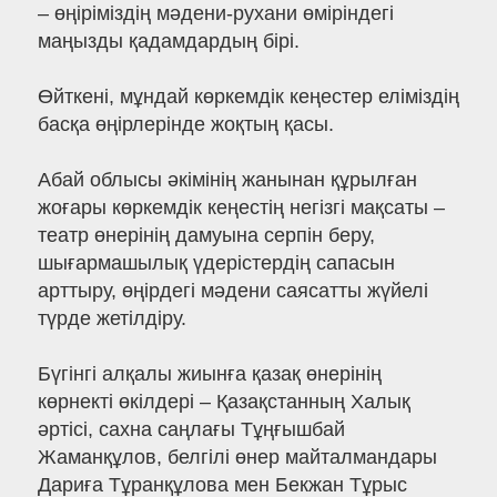
– өңіріміздің мәдени-рухани өміріндегі
маңызды қадамдардың бірі.
Өйткені, мұндай көркемдік кеңестер еліміздің
басқа өңірлерінде жоқтың қасы.
Абай облысы әкімінің жанынан құрылған
жоғары көркемдік кеңестің негізгі мақсаты –
театр өнерінің дамуына серпін беру,
шығармашылық үдерістердің сапасын
арттыру, өңірдегі мәдени саясатты жүйелі
түрде жетілдіру.
Бүгінгі алқалы жиынға қазақ өнерінің
көрнекті өкілдері – Қазақстанның Халық
әртісі, сахна саңлағы Тұңғышбай
Жаманқұлов, белгілі өнер майталмандары
Дариға Тұранқұлова мен Бекжан Тұрыс