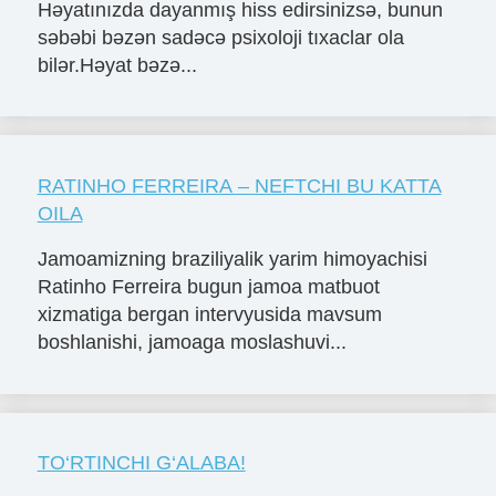
Həyatınızda dayanmış hiss edirsinizsə, bunun
səbəbi bəzən sadəcə psixoloji tıxaclar ola
bilər.Həyat bəzə...
RATINHO FERREIRA – NEFTCHI BU KATTA
OILA
Jamoamizning braziliyalik yarim himoyachisi
Ratinho Ferreira bugun jamoa matbuot
xizmatiga bergan intervyusida mavsum
boshlanishi, jamoaga moslashuvi...
TO‘RTINCHI G‘ALABA!