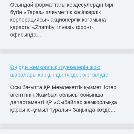
Осындай форматтағы кездесулердің бірі
бүгін «Тараз» әлеуметтік кәсіпкерлік
корпорациясы» акционерлік қоғамына
қарасты «Zhambyl Invest» фронт-
офисында...
Өңірде жемқорлық тәуекелерін жою
шаралары қарқынды түрде жүргізілуде
Осы бағытта ҚР Мемлекеттік қызметі істері
агенттінің Жамбыл облысы бойынша
департаменті ҚР «Сыбайлас жемқорлыққа
қарсы іс-қимыл туралы» Заңында көзде...