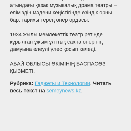
атындағы қазақ музыкалық драма театры –
еліміздің мәдени кеңістігінде өзіндік орны
бар, тарихы терең өнер ордасы.
1934 жылы мемлекеттік театр ретінде
құрылған ұжым ұлттық сахна өнерінің
дамуына елеулі үлес қосып келеді.
АБАЙ ОБЛЫСЫ ӘКІМІНІҢ БАСПАСӨЗ
ҚЫЗМЕТІ.
Рубрика:
Гаджеты и Технологии
.
Читать
весь текст на
semeynews.kz
.