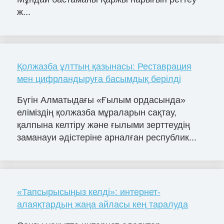
ж...
Қолжазба ұлттың қазынасы: Реставрация
мен цифрландыруға басымдық берілді
Бүгін Алматыдағы «Ғылым ордасында»
еліміздің қолжазба мұраларын сақтау,
қалпына келтіру және ғылыми зерттеудің
заманауи әдістеріне арналған республик...
«Тапсырысыңыз келді»: интернет-
алаяқтардың жаңа айласы кең таралуда