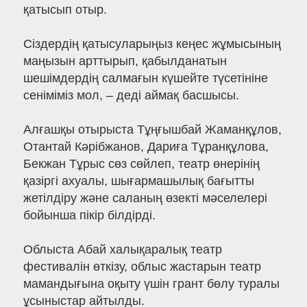
қатысып отыр.
Сіздердің қатысуларыңыз кеңес жұмысының
маңызын арттырып, қабылданатын
шешімдердің салмағын күшейте түсетініне
сеніміміз мол, – деді аймақ басшысы.
Алғашқы отырыста Тұңғышбай Жаманқұлов,
Отантай Кәрібжанов, Дариға Тұранқұлова,
Бекжан Тұрыс сөз сөйлеп, театр өнерінің
қазіргі ахуалы, шығармашылық бағытты
жетілдіру және саланың өзекті мәселелері
бойынша пікір білдірді.
Облыста Абай халықаралық театр
фестивалін өткізу, облыс жастарын театр
мамандығына оқыту үшін грант бөлу туралы
ұсыныстар айтылды.