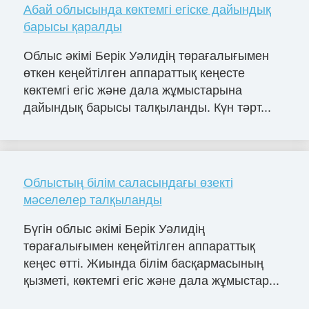
Абай облысында көктемгі егіске дайындық
барысы қаралды
Облыс әкімі Берік Уәлидің төрағалығымен
өткен кеңейтілген аппараттық кеңесте
көктемгі егіс және дала жұмыстарына
дайындық барысы талқыланды. Күн тәрт...
Облыстың білім саласындағы өзекті
мәселелер талқыланды
Бүгін облыс әкімі Берік Уәлидің
төрағалығымен кеңейтілген аппараттық
кеңес өтті. Жиында білім басқармасының
қызметі, көктемгі егіс және дала жұмыстар...