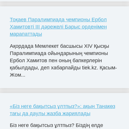
Тоқаев Паралимпиада чемпионы Ербол
Хамитовті III дәрежелі Барыс орденімен
марапаттады
Ақордада Мемлекет басшысы ХІV Қысқы
Паралимпиада ойындарының чемпионы
Ербол Хамитов пен оның бапкерлерін
қабылдады, деп хабарлайды tiek.kz. Қасым-
Жом...
«Біз неге бақытсыз ұлтпыз?»: ақын Танакөз
тағы да даулы жазба жариялады
Біз неге бақытсыз ұлтпыз? Біздің елде