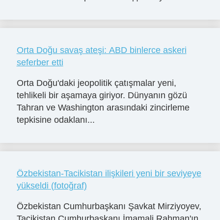
Orta Doğu savaş ateşi: ABD binlerce askeri
seferber etti
Orta Doğu'daki jeopolitik çatışmalar yeni,
tehlikeli bir aşamaya giriyor. Dünyanın gözü
Tahran ve Washington arasındaki zincirleme
tepkisine odaklanı...
Özbekistan-Tacikistan ilişkileri yeni bir seviyeye
yükseldi (fotoğraf)
Özbekistan Cumhurbaşkanı Şavkat Mirziyoyev,
Tacikistan Cumhurbaşkanı İmamali Rahman'ın