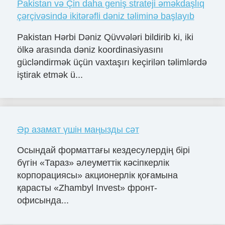
Pakistan və Çin daha geniş strateji əməkdaşlıq
çərçivəsində ikitərəfli dəniz təliminə başlayıb
Pakistan Hərbi Dəniz Qüvvələri bildirib ki, iki
ölkə arasında dəniz koordinasiyasını
gücləndirmək üçün vaxtaşırı keçirilən təlimlərdə
iştirak etmək ü...
Әр азамат үшін маңызды сәт
Осындай форматтағы кездесулердің бірі
бүгін «Тараз» әлеуметтік кәсіпкерлік
корпорациясы» акционерлік қоғамына
қарасты «Zhambyl Invest» фронт-
офисында...