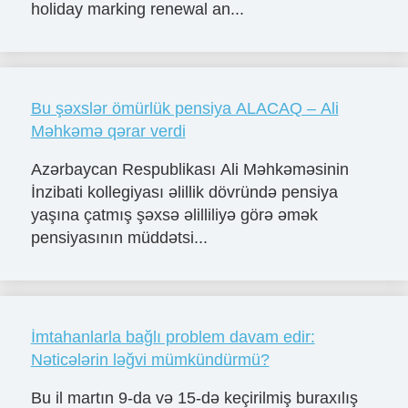
holiday marking renewal an...
Bu şəxslər ömürlük pensiya ALACAQ – Ali
Məhkəmə qərar verdi
Azərbaycan Respublikası Ali Məhkəməsinin
İnzibati kollegiyası əlillik dövründə pensiya
yaşına çatmış şəxsə əlilliliyə görə əmək
pensiyasının müddətsi...
İmtahanlarla bağlı problem davam edir:
Nəticələrin ləğvi mümkündürmü?
Bu il martın 9-da və 15-də keçirilmiş buraxılış