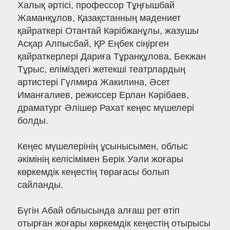
Халық әртісі, профессор Тұңғышбай
Жаманқұлов, Қазақстанның мәдениет
қайраткері Отантай Кәрібжанұлы, жазушы
Асқар Алпысбай, ҚР Еңбек сіңірген
қайраткерлері Дариға Тұранқұлова, Бекжан
Тұрыс, еліміздегі жетекші театрлардың
артистері Гүлмира Жакилина, Әсет
Иманғалиев, режиссер Ерлан Кәрібаев,
драматург Әлішер Рахат кеңес мүшелері
болды.
Кеңес мүшелерінің ұсынысымен, облыс
әкімінің келісімімен Берік Уәли жоғары
көркемдік кеңестің төрағасы болып
сайланды.
Бүгін Абай облысында алғаш рет өтіп
отырған жоғары көркемдік кеңестің отырысы