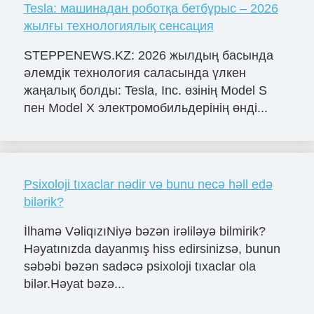
Tesla: машинадан роботқа бетбұрыс – 2026
жылғы технологиялық сенсация
STEPPENEWS.KZ: 2026 жылдың басында
әлемдік технология саласында үлкен
жаңалық болды: Tesla, Inc. өзінің Model S
пен Model X электромобильдерінің өнді...
Psixoloji tıxaclar nədir və bunu necə həll edə
bilərik?
İlhamə VəliqızıNiyə bəzən irəliləyə bilmirik?
Həyatınızda dayanmış hiss edirsinizsə, bunun
səbəbi bəzən sadəcə psixoloji tıxaclar ola
bilər.Həyat bəzə...