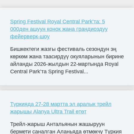
Spring Festival Royal Central Park’та: 5
000ден ашуун конок жана грандиоздуу
фейерверк-шоу
Бишкектеги жазгы фестиваль сезондун эң
көркөм жана таасирдүү окуяларынын бирине
айланды 2026-жылдын 22-мартында Royal
Central Park’та Spring Festival...
Түркияда 27-28 мартта эл аралык трейл
жарышы Alanya Ultra Trail өтөт
Трейл-жарыш Антальянын жашыруун
бермети саналган Аланьяда өтмөкчү Түркия