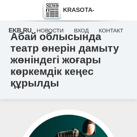
KRASOTA-
EKB.RU
НОВОСТИ
ВХОД
КОНТАКТ
Абай облысында
театр өнерін дамыту
жөніндегі жоғары
көркемдік кеңес
құрылды