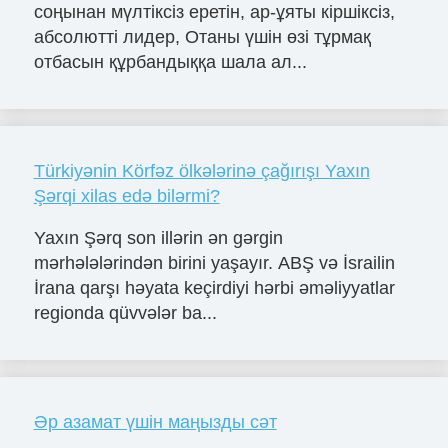
соңынан мүлтіксіз еретін, ар-ұяты кіршіксіз,
абсолютті лидер, Отаны үшін өзі тұрмақ
отбасын құрбандыққа шала ал...
Türkiyənin Körfəz ölkələrinə çağırışı Yaxın
Şərqi xilas edə bilərmi?
Yaxın Şərq son illərin ən gərgin
mərhələlərindən birini yaşayır. ABŞ və İsrailin
İrana qarşı həyata keçirdiyi hərbi əməliyyatlar
regionda qüvvələr ba...
Әр азамат үшін маңызды сәт