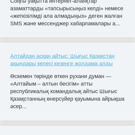
Соңғы уақытта интернет-алаяқтар
азаматтарды «тапсырысыңыз келді» немесе
«жеткізілімді ала алмадыңыз» деген жалған
SMS және мессенджер хабарламалары а...
Алтайдан асқан айтыс: Шығыс Қазақстан
ақындары келесі кезеңге жолдама алды
Өскемен төрінде өткен рухани думан —
«Алтайым – алтын бесігім» атты
республикалық командалық айтыс Шығыс
Қазақстанның өнерсүйер қауымына айрықша
әсер...