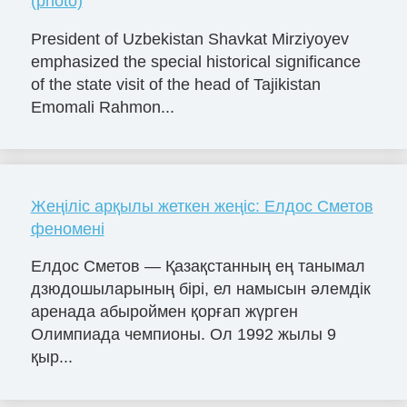
(photo)
President of Uzbekistan Shavkat Mirziyoyev
emphasized the special historical significance
of the state visit of the head of Tajikistan
Emomali Rahmon...
Жеңіліс арқылы жеткен жеңіс: Елдос Сметов
феномені
Елдос Сметов — Қазақстанның ең танымал
дзюдошыларының бірі, ел намысын әлемдік
аренада абыроймен қорғап жүрген
Олимпиада чемпионы. Ол 1992 жылы 9
қыр...