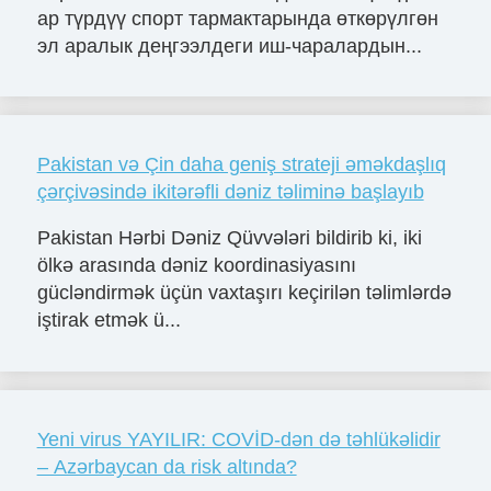
ар түрдүү спорт тармактарында өткөрүлгөн
эл аралык деңгээлдеги иш-чаралардын...
Pakistan və Çin daha geniş strateji əməkdaşlıq
çərçivəsində ikitərəfli dəniz təliminə başlayıb
Pakistan Hərbi Dəniz Qüvvələri bildirib ki, iki
ölkə arasında dəniz koordinasiyasını
gücləndirmək üçün vaxtaşırı keçirilən təlimlərdə
iştirak etmək ü...
Yeni virus YAYILIR: COVİD-dən də təhlükəlidir
– Azərbaycan da risk altında?