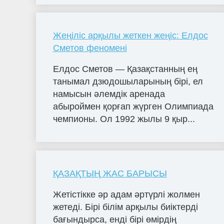
Жеңіліс арқылы жеткен жеңіс: Елдос
Сметов феномені
Елдос Сметов — Қазақстанның ең
танымал дзюдошыларының бірі, ел
намысын әлемдік аренада
абыроймен қорғап жүрген Олимпиада
чемпионы. Ол 1992 жылы 9 қыр...
ҚАЗАҚТЫҢ ЖАС БАРЫСЫ
Жетістікке әр адам әртүрлі жолмен
жетеді. Бірі білім арқылы биіктерді
бағындырса, енді бірі өмірдің