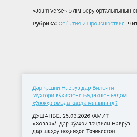
«Journiverse» білім беру орталығының 
Рубрика:
События и Происшествия
.
Чит
Дар ҷашни Наврӯз дар Вилояти
Мухтори Кӯҳистони Бадахшон кадом
хӯрокҳо омода карда мешаванд?
ДУШАНБЕ, 25.03.2026 /АМИТ
«Ховар»/. Дар рӯзҳои таҷлили Наврӯз
дар шаҳру ноҳияҳои Тоҷикистон