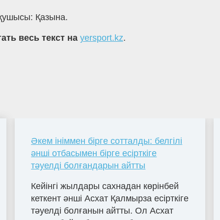
оқушысы: Қазына.
ать весь текст на
yersport.kz
.
Әкем ініммен бірге сотталды: белгілі
әнші отбасымен бірге есірткіге
тәуелді болғандарын айтты
Кейінгі жылдары сахнадан көрінбей
кеткент әнші Асхат Қалмырза есірткіге
тәуелді болғанын айтты. Ол Асхат