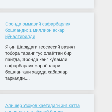
Эронда оммавий сафарбарлик
бошланди: 1 миллион аскар
йўналтирилди
Яқин Шарқдаги геосиёсий вазият
тобора таранг тус олаётган бир
пайтда, Эронда кенг кўламли
сафарбарлик жараёнлари
бошлангани ҳақида хабарлар
тарқалди....
Алишер Узоқов ҳаётидаги энг катта
синов ҳақида сўзлаб берди