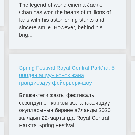
The legend of world cinema Jackie
Chan has won the hearts of millions of
fans with his astonishing stunts and
sincere smile. However, behind his
brig...
Spring Festival Royal Central Park’та: 5
000ден ашуун конок жана
грандиоздуу фейерверк-шоу
Бишкектеги жазгы фестиваль
сезондун эң көркөм жана таасирдүү
окуяларынын бирине айланды 2026-
жылдын 22-мартында Royal Central
Park’та Spring Festival...