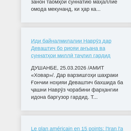
занон таомҳои суннатию маҳаллие
омода мекунанд, ки ҳар ка...
Иди байналмилалии Наврӯз дар
Деваштич бо риояи анъана ва
суннатҳои миллӣ таҷлил гардид
ДУШАНБЕ, 25.03.2026 /АМИТ
«Ховар»/. Дар варзишгоҳи шаҳраки
Ғончии ноҳияи Деваштич бахшида ба
ҷашни Наврӯз чорабини фарҳангии
идона баргузор гардид. Т...
Le plan américain en 15 points: l'Iran l'a