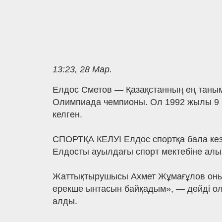
13:23, 28 Мар.
Елдос Сметов — Қазақстанның ең таным
Олимпиада чемпионы. Ол 1992 жылы 9 
келген.
СПОРТҚА КЕЛУІ Елдос спортқа бала кез
Елдосты ауылдағы спорт мектебіне алы
Жаттықтырушысы Ахмет Жұмағұлов оның 
ерекше ынтасын байқадым», — дейді ол.
алды.