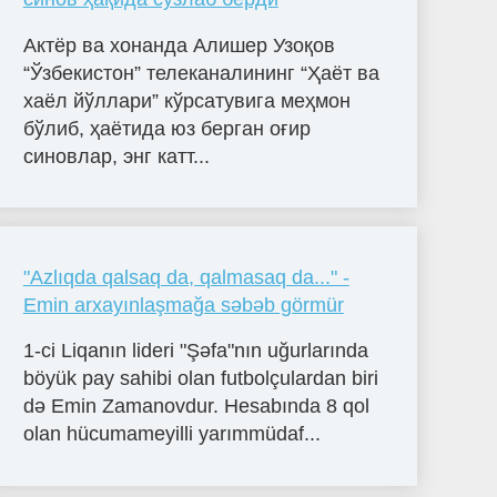
Актёр ва хонанда Алишер Узоқов
“Ўзбекистон” телеканалининг “Ҳаёт ва
хаёл йўллари” кўрсатувига меҳмон
бўлиб, ҳаётида юз берган оғир
синовлар, энг катт...
"Azlıqda qalsaq da, qalmasaq da..." -
Emin arxayınlaşmağa səbəb görmür
1-ci Liqanın lideri "Şəfa"nın uğurlarında
böyük pay sahibi olan futbolçulardan biri
də Emin Zamanovdur. Hesabında 8 qol
olan hücumameyilli yarımmüdaf...