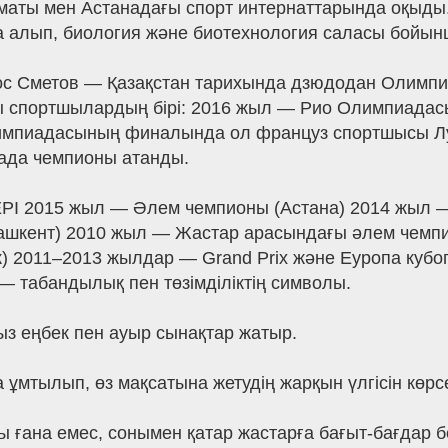
 Алматы мен Астанадағы спорт интернаттарында оқыд
да алып, биология және биотехнология саласы бойы
Сметов — Қазақстан тарихында дзюдодан Олимпи
аулы спортшылардың бірі: 2016 жыл — Рио Олимпиад
пиадасының финалында ол француз спортшысы Лука
ада чемпионы атанды.
 2015 жыл — Әлем чемпионы (Астана) 2014 жыл 
Ташкент) 2010 жыл — Жастар арасындағы әлем чемп
) 2011–2013 жылдар — Grand Prix және Еуропа кубог
табандылық пен төзімділіктің символы.
ыз еңбек пен ауыр сынақтар жатыр.
ұмтылып, өз мақсатына жетудің жарқын үлгісін көрсе
 ғана емес, сонымен қатар жастарға бағыт-бағдар бер