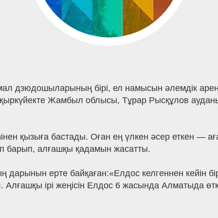
ал дзюдошыларының бірі, ел намысын әлемдік арен
қыркүйекте Жамбыл облысы, Тұрар Рысқұлов аудан
інен қызыға бастады. Оған ең үлкен әсер еткен — а
п барып, алғашқы қадамын жасатты.
дарынын ерте байқаған:«Елдос келгеннен кейін бір 
 Алғашқы ірі жеңісін Елдос 6 жасында Алматыда өт