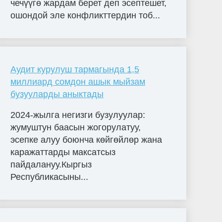
чечүүгө жардам берет деп эсептешет,
ошондой эле конфликттердин тоб...
Аудит курулуш тармагында 1,5
миллиард сомдон ашык мыйзам
бузууларды аныктады
2024-жылга негизги бузулуулар:
жумуштун баасын жогорулатуу,
эсепке алуу боюнча көйгөйлөр жана
каражаттарды максатсыз
пайдалануу.Кыргыз
Республикасыны...