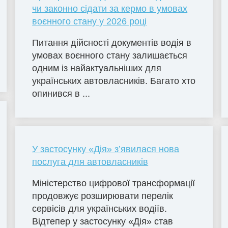
чи законно сідати за кермо в умовах
воєнного стану у 2026 році
Питання дійсності документів водія в
умовах воєнного стану залишається
одним із найактуальніших для
українських автовласників. Багато хто
опинився в ...
У застосунку «Дія» з’явилася нова
послуга для автовласників
Міністерство цифрової трансформації
продовжує розширювати перелік
сервісів для українських водіїв.
Відтепер у застосунку «Дія» став