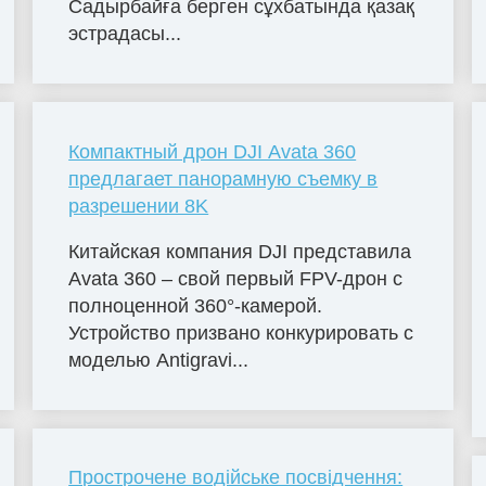
Садырбайға берген сұхбатында қазақ
эстрадасы...
Компактный дрон DJI Avata 360
предлагает панорамную съемку в
разрешении 8K
Китайская компания DJI представила
Avata 360 – свой первый FPV-дрон с
полноценной 360°-камерой.
Устройство призвано конкурировать с
моделью Antigravi...
Прострочене водійське посвідчення: