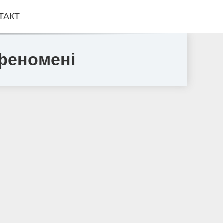
ТАКТ
 феномені