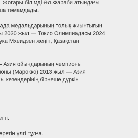
ы. Жоғары білімді Әл-Фараби атындағы
нша тәмамдады.
ада медальдарының толық жиынтығын
асы 2020 жыл — Токио Олимпиадасы 2024
 Мхеидзен жеңіп, Қазақстан
— Азия ойындарының чемпионы
ионы (Марокко) 2013 жыл — Азия
ы кезеңдерінің бірнеше дүркін
тті.
етін үлгі тұлға.