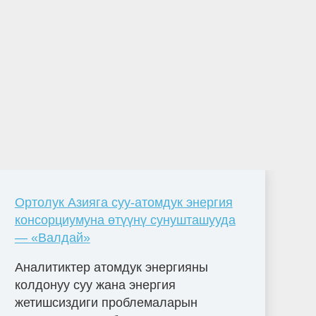
Ортолук Азияга суу-атомдук энергия
консорциумуна өтүүнү сунушташууда
— «Валдай»
Аналитиктер атомдук энергияны
колдонуу суу жана энергия
жетишсиздиги проблемаларын