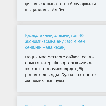
қиындықтарына төтеп беру арқылы
шыңдалады. Ал бүг...
Қазақстанның әлемнің топ-40
экономикасына енуі: Өсім мен
сенімнің жаңа кезеңі
Соңғы мәліметтерге сәйкес, ел 36-
орынға көтеріліп, Орталық Азиядағы
жетекші экономикалардың бірі
ретінде танылды. Бұл көрсеткіш тек
экономиканың ауқы...