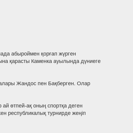
ада абыроймен қорғап жүрген
ына қарасты Каменка ауылында дүниеге
ғалары Жандос пен Бақберген. Олар
ай өтпей-ақ оның спортқа деген
кен республикалық турнирде жеңіп