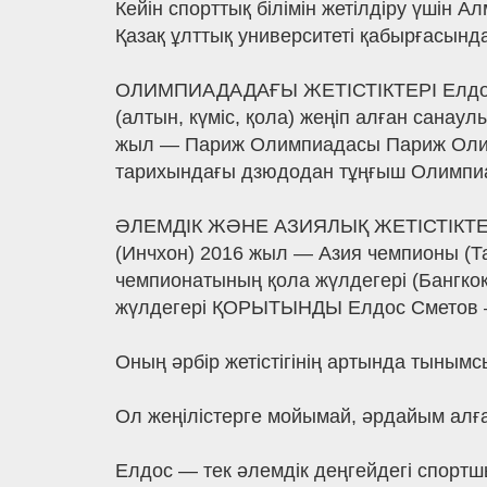
Кейін спорттық білімін жетілдіру үшін
Қазақ ұлттық университеті қабырғасын
ОЛИМПИАДАДАҒЫ ЖЕТІСТІКТЕРІ Елдос 
(алтын, күміс, қола) жеңіп алған сан
жыл — Париж Олимпиадасы Париж Олим
тарихындағы дзюдодан тұңғыш Олимпи
ӘЛЕМДІК ЖӘНЕ АЗИЯЛЫҚ ЖЕТІСТІКТЕРІ
(Инчхон) 2016 жыл — Азия чемпионы (
чемпионатының қола жүлдегері (Бангкок
жүлдегері ҚОРЫТЫНДЫ Елдос Сметов — 
Оның әрбір жетістігінің артында тынымс
Ол жеңілістерге мойымай, әрдайым алға 
Елдос — тек әлемдік деңгейдегі спортшы