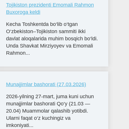
Tojikiston prezidenti Emomali Rahmon
Buxoroga keldi
Kecha Toshkentda bo‘lib o‘tgan
O‘zbekiston–Tojikiston sammiti ikki
davlat aloqalarida muhim bosqich bo‘ldi.
Unda Shavkat Mirziyoyev va Emomali
Rahmon...
Munajjimlar bashorati (27.03.2026)
2026-yilning 27-mart, juma kuni uchun
munajjimlar bashorati Qo‘y (21.03 —
20.04) Muammolar qalashib yotibdi.
Ularni faqat o‘z kuchingiz va
imkoniyati...