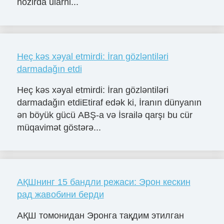
hozirda ularni...
Heç kəs xəyal etmirdi: İran gözləntiləri
darmadağın etdi
Heç kəs xəyal etmirdi: İran gözləntiləri
darmadağın etdiEtiraf edək ki, İranın dünyanın
ən böyük gücü ABŞ-a və İsrailə qarşı bu cür
müqavimət göstərə...
АҚШнинг 15 бандли режаси: Эрон кескин
рад жавобини берди
АҚШ томонидан Эронга тақдим этилган