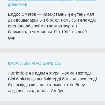
феномені
Елдос Сметов — Қазақстанның ең танымал
дзюдошыларының бірі, ел намысын әлемдік
аренада абыроймен қорғап жүрген
Олимпиада чемпионы. Ол 1992 жылы 9
қыр...
ҚАЗАҚТЫҢ ЖАС БАРЫСЫ
Жетістікке әр адам әртүрлі жолмен жетеді.
Бірі білім арқылы биіктерді бағындырса, енді
бірі өмірдің қиындықтарына төтеп беру
арқылы шыңдалады. Ал бүг...