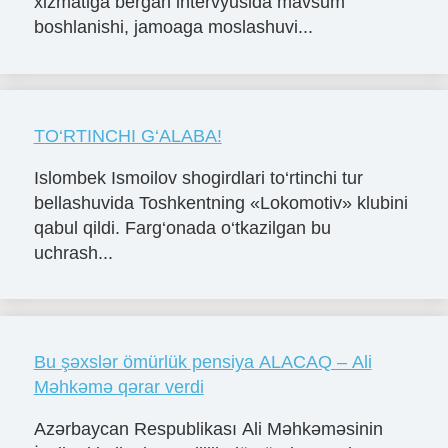
xizmatiga bergan intervyusida mavsum
boshlanishi, jamoaga moslashuvi...
TO‘RTINCHI G‘ALABA!
Islombek Ismoilov shogirdlari to‘rtinchi tur
bellashuvida Toshkentning «Lokomotiv» klubini
qabul qildi. Farg‘onada o‘tkazilgan bu
uchrash...
Bu şəxslər ömürlük pensiya ALACAQ – Ali
Məhkəmə qərar verdi
Azərbaycan Respublikası Ali Məhkəməsinin