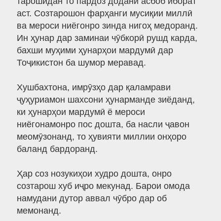
тарошидан то пардоз додани асбоб иборат
аст. Созтарошон фарҳанги мусиқии миллӣ
ва мероси ниёгонро зинда нигоҳ медоранд.
Ин ҳунар дар заминаи чӯбкорӣ рушд карда,
бахши муҳими ҳунарҳои мардумӣ дар
Тоҷикистон ба шумор меравад.
Хушбахтона, имрӯзҳо дар қаламрави
ҷуҳуриамон шахсони ҳунарманде зиёданд,
ки ҳунарҳои мардумӣ ё мероси
ниёгонамонро пос дошта, ба насли ҷавон
меомӯзонанд, то ҳувияти миллии онҳоро
баланд бардоранд.
Ҳар соз нозукиҳои худро дошта, онро
созтарош хуб иҷро мекунад. Барои омода
намудани дутор аввал чӯбро дар об
мемонанд.