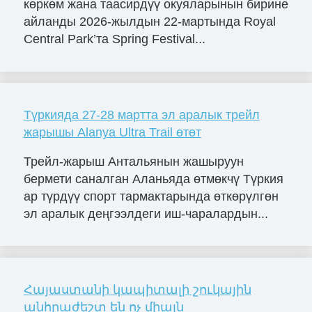
көркөм жана таасирдүү окуяларынын бирине
айланды 2026-жылдын 22-мартында Royal
Central Park’та Spring Festival...
Түркияда 27-28 мартта эл аралык трейл
жарышы Alanya Ultra Trail өтөт
Трейл-жарыш Антальянын жашыруун
бермети саналган Аланьяда өтмөкчү Түркия
ар түрдүү спорт тармактарында өткөрүлгөн
эл аралык деңгээлдеги иш-чаралардын...
Հայաստանի կապիտալի շուկային
անհրաժեշտ են ոչ միայն