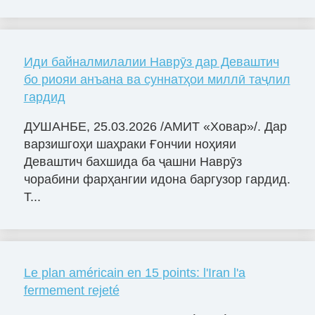
Иди байналмилалии Наврӯз дар Деваштич
бо риояи анъана ва суннатҳои миллӣ таҷлил
гардид
ДУШАНБЕ, 25.03.2026 /АМИТ «Ховар»/. Дар
варзишгоҳи шаҳраки Ғончии ноҳияи
Деваштич бахшида ба ҷашни Наврӯз
чорабини фарҳангии идона баргузор гардид.
Т...
Le plan américain en 15 points: l'Iran l'a
fermement rejeté