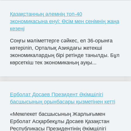
Қазақстанның әлемнің топ-40
экономикасына енуі: Өсім мен сенімнің жаңа
кезеңі
Соңғы мәліметтерге сәйкес, ел 36-орынға
көтеріліп, Орталық Азиядағы жетекші
экономикалардың бірі ретінде танылды. Бұл
көрсеткіш тек экономиканың ауқы...
Ерболат Досаев Президент Әкімшілігі
басшысының орынбасары қызметінен кетті
«Мемлекет басшысының Жарлығымен
Ерболат Асқарбекұлы Досаев Қазақстан
Республикасы Президентінің Әкімшілігі