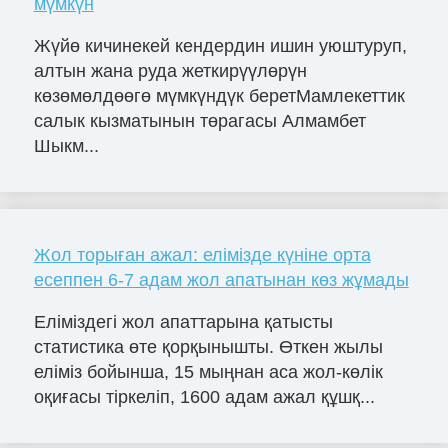
мүмкүн
Жүйө кичинекей кендердин ишин уюштуруп,
алтын жана руда жеткирүүлөрүн
көзөмөлдөөгө мүмкүндүк беретМамлекеттик
салык кызматынын төрагасы Алмамбет
Шыкм...
Жол торыған ажал: елімізде күніне орта
есеппен 6-7 адам жол апатынан көз жұмады
Еліміздегі жол апаттарына қатысты
статистика өте қорқынышты. Өткен жылы
еліміз бойынша, 15 мыңнан аса жол-көлік
оқиғасы тіркеліп, 1600 адам ажал құшқ...