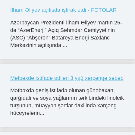
İlham Əliyev açılışda iştirak etdi - FOTOLAR
Azərbaycan Prezidenti İlham Əliyev martın 25-
də “AzərEnerji” Açıq Səhmdar Cəmiyyətinin
(ASC) “Abşeron” Batareya Enerji Saxlanc
Mərkəzinin açılışında ...
Mətbəxdə istifadə edilən 3 yağ xərçəngə səbəb
Mətbəxdə geniş istifadə olunan günəbaxan,
qarğıdalı və soya yağlarının tərkibindəki linoleik
turşunun, müəyyən şərtlər daxilində xərçəng
hüceyrələrin...