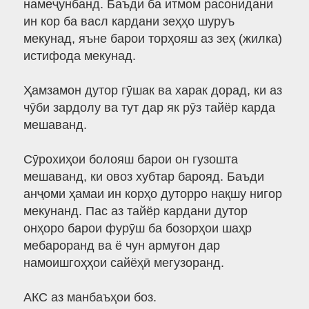
намеҷунбанд. Баъди ба итмом расонидани
ин кор ба васл кардани зеҳҳо шуруъ
мекунад, яъне барои торҳояш аз зеҳ (жилка)
истифода мекунад.
Ҳамзамон дутор гӯшак ва харак дорад, ки аз
чӯби зардолу ва тут дар як рӯз тайёр карда
мешаванд.
Сӯрохиҳои болояш барои он гузошта
мешаванд, ки овоз хубтар барояд. Баъди
анҷоми ҳамаи ин корҳо дуторро нақшу нигор
мекунанд. Пас аз тайёр кардани дутор
онҳоро барои фурӯш ба бозорҳои шаҳр
мебароранд ва ё чун армуғон дар
намоишгоҳҳои сайёҳӣ мегузоранд.
АКС аз манбаъҳои боз.