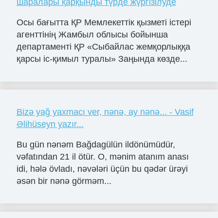
шаралары қарқынды түрде жүргізілуде
Осы бағытта ҚР Мемлекеттік қызметі істері
агенттінің Жамбыл облысы бойынша
департаменті ҚР «Сыбайлас жемқорлыққа
қарсы іс-қимыл туралы» Заңында көзде...
Bizə yağ yaxmacı ver, nənə, ay nənə... - Vasif
Əlihüseyn yazır...
Bu gün nənəm Bağdagülün ildönümüdür,
vəfatından 21 il ötür. O, mənim atanım anası
idi, hələ övladı, nəvələri üçün bu qədər ürəyi
əsən bir nənə görməm...