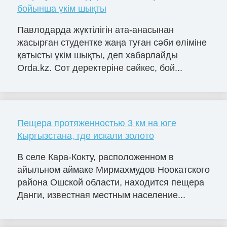
бойынша үкім шықты
Павлодарда жүктілігін ата-анасынан
жасырған студентке жаңа туған сәби өліміне
қатысты үкім шықты, деп хабарлайды
Orda.kz. Сот деректеріне сәйкес, бой...
Пещера протяженностью 3 км на юге
Кыргызстана, где искали золото
В селе Кара-Кокту, расположенном в
айыльном аймаке Мирмахмудов Ноокатского
района Ошской области, находится пещера
Данги, известная местным население...