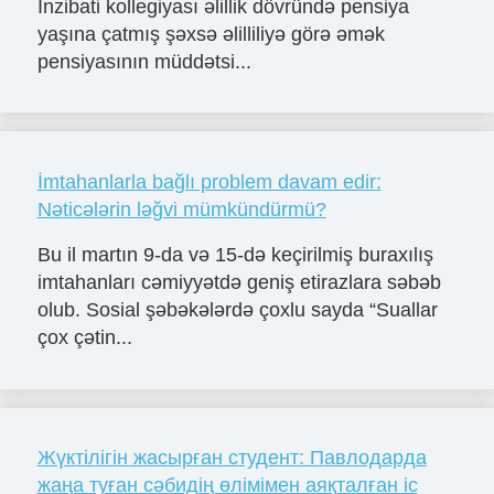
İnzibati kollegiyası əlillik dövründə pensiya
yaşına çatmış şəxsə əlilliliyə görə əmək
pensiyasının müddətsi...
İmtahanlarla bağlı problem davam edir:
Nəticələrin ləğvi mümkündürmü?
Bu il martın 9-da və 15-də keçirilmiş buraxılış
imtahanları cəmiyyətdə geniş etirazlara səbəb
olub. Sosial şəbəkələrdə çoxlu sayda “Suallar
çox çətin...
Жүктілігін жасырған студент: Павлодарда
жаңа туған сәбидің өлімімен аяқталған іс