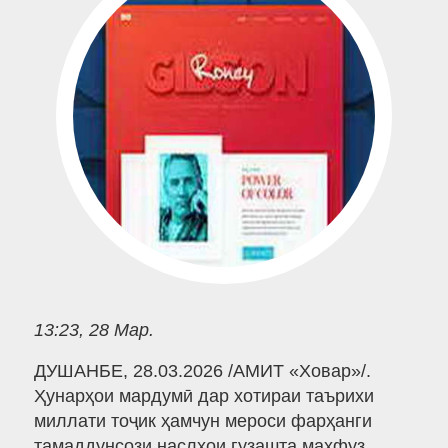
13:23, 28 Мар.
ДУШАНБЕ, 28.03.2026 /АМИТ «Ховар»/.
Ҳунарҳои мардумӣ дар хотираи таърихи
миллати тоҷик ҳамчун мероси фарҳанги
тамаддунсози наслҳои гузашта маҳфуз