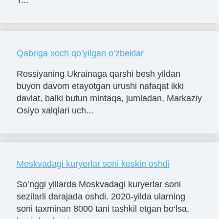
Т...
Qabriga xoch qo‘yilgan o‘zbeklar
Rossiyaning Ukrainaga qarshi besh yildan
buyon davom etayotgan urushi nafaqat ikki
davlat, balki butun mintaqa, jumladan, Markaziy
Osiyo xalqlari uch...
Moskvadagi kuryerlar soni keskin oshdi
So‘nggi yillarda Moskvadagi kuryerlar soni
sezilarli darajada oshdi. 2020-yilda ularning
soni taxminan 8000 tani tashkil etgan bo‘lsa,