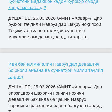
Кӯҳистони Бадахшон кадом хӯрокҳо омода
карда мешаванд?
ДУШАНБЕ, 25.03.2026 /АМИТ «Ховар»/. Дар
рӯзҳои таҷлили Наврӯз дар шаҳру ноҳияҳои
Тоҷикистон занон таомҳои суннатию
маҳаллие омода мекунанд, ки ҳар ка...
Иди байналмилалии Наврӯз дар Деваштич
бо риояи анъана ва суннатҳои миллӣ таҷлил
гардид
ДУШАНБЕ, 25.03.2026 /АМИТ «Ховар»/. Дар
варзишгоҳи шаҳраки Ғончии ноҳияи
Деваштич бахшида ба ҷашни Наврӯз
чорабини фарҳангии идона баргузор гардид.