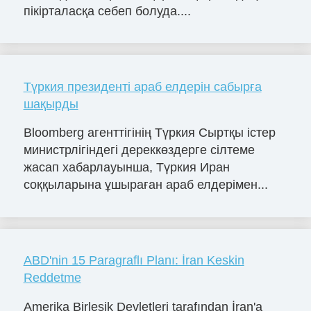
пікірталасқа себеп болуда....
Түркия президенті араб елдерін сабырға
шақырды
Bloomberg агенттігінің Түркия Сыртқы істер
министрлігіндегі дереккөздерге сілтеме
жасап хабарлауынша, Түркия Иран
соққыларына ұшыраған араб елдерімен...
ABD'nin 15 Paragraflı Planı: İran Keskin
Reddetme
Amerika Birleşik Devletleri tarafından İran'a