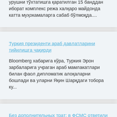
урушни тўхтатишга қаратилган 15 банддан
иборат комплекс режа халқаро майдонда
катта муҳокамаларга сабаб бўлмоқда....
Туркия президенти араб давлатларини
тийилишга чақирди
Bloomberg хабарига кўра, Туркия Эрон
зарбаларига учраган араб мамлакатлари
билан фаол дипломатик алоқаларни
бошлади ва уларни Яқин Шарқдаги тобора
ку...
Без дополнительных трат: в ФСМС ответили