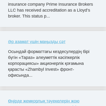
insurance company Prime Insurance Brokers
LLC has received accreditation as a Lloyd’s
broker. This status p...
Әр азамат үшін маңызды сәт
Осындай форматтағы кездесулердің бірі
бүгін «Тараз» әлеуметтік кәсіпкерлік
корпорациясы» акционерлік қоғамына
қарасты «Zhambyl Invest» фронт-
офисында...
Өңірде жемқорлық тәуекелерін жою