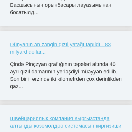
Басшысының орынбасары лауазымынан
босатылд...
Dünyanın ən zəngin qızıl yatağı tapıldı - 83
milyard dollar...
Çində Pinçzyan qraflığının təpələri altında 40
ayrı qızıl damarının yerləşdiyi müəyyən edilib.
Son bir il ərzində iki kilometrdən çox dərinlikdən
qaz...
Швейцариялык компания Кыргызстанда
алтынды көзөмөлдөө системасын киргизиши