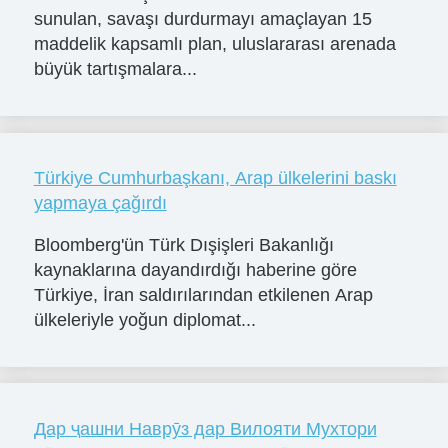
sunulan, savaşı durdurmayı amaçlayan 15
maddelik kapsamlı plan, uluslararası arenada
büyük tartışmalara...
Türkiye Cumhurbaşkanı, Arap ülkelerini baskı
yapmaya çağırdı
Bloomberg'ün Türk Dışişleri Bakanlığı
kaynaklarına dayandırdığı haberine göre
Türkiye, İran saldırılarından etkilenen Arap
ülkeleriyle yoğun diplomat...
Дар ҷашни Наврӯз дар Вилояти Мухтори