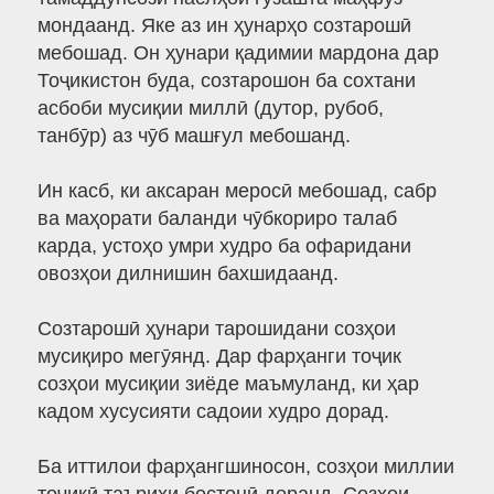
мондаанд. Яке аз ин ҳунарҳо созтарошӣ
мебошад. Он ҳунари қадимии мардона дар
Тоҷикистон буда, созтарошон ба сохтани
асбоби мусиқии миллӣ (дутор, рубоб,
танбӯр) аз чӯб машғул мебошанд.
Ин касб, ки аксаран меросӣ мебошад, сабр
ва маҳорати баланди чӯбкориро талаб
карда, устоҳо умри худро ба офаридани
овозҳои дилнишин бахшидаанд.
Созтарошӣ ҳунари тарошидани созҳои
мусиқиро мегӯянд. Дар фарҳанги тоҷик
созҳои мусиқии зиёде маъмуланд, ки ҳар
кадом хусусияти садоии худро дорад.
Ба иттилои фарҳангшиносон, созҳои миллии