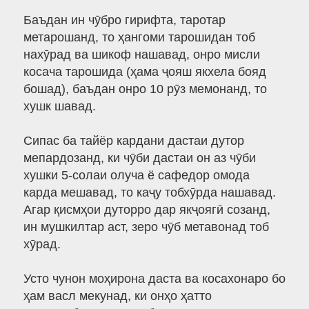
Баъдан ин чӯбро гирифта, таротар
метарошанд, то ҳангоми тарошидан тоб
нахӯрад ва шикоф нашавад, онро мисли
косача тарошида (ҳама ҷояш якхела бояд
бошад), баъдан онро 10 рӯз мемонанд, то
хушк шавад.
Сипас ба тайёр кардани дастаи дутор
мепардозанд, ки чӯби дастаи он аз чӯби
хушки 5-солаи олуча ё сафедор омода
карда мешавад, то каҷу тобхӯрда нашавад.
Агар қисмҳои дуторро дар якҷоягӣ созанд,
ин мушкилтар аст, зеро чӯб метавонад тоб
хӯрад.
Усто чунон моҳирона даста ва косахонаро бо
ҳам васл мекунад, ки онҳо ҳатто