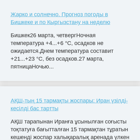
Жарко и солнечно. Прогноз погоды в
Бишкеке и по Кыргызстану на неделю
Бишкек26 марта, четвергНочная
температура +4...+6 °C, осадков не
ожидается.Днем температура составит
+21...+23 °C, без осадков.27 марта,
пятницаНочью...
АҚШ-тың 15 тармақты жоспары: Иран үзілді-
кесілді бас тартты
АҚШ тарапынан Иранға ұсынылған соғысты
тоқтатуға бағытталған 15 тармақтан тұратын
кешенді жоспар халықаралық аренада үлкен