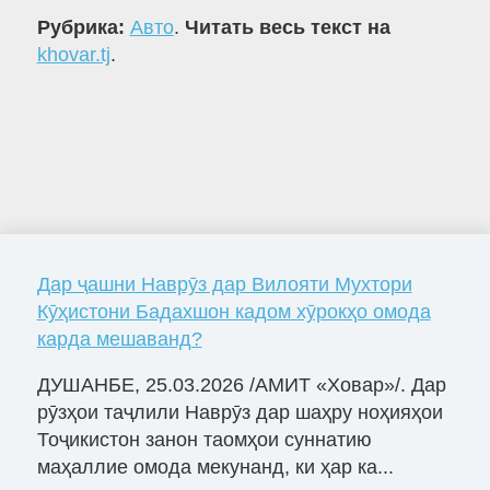
Рубрика:
Авто
.
Читать весь текст на
khovar.tj
.
Дар ҷашни Наврӯз дар Вилояти Мухтори
Кӯҳистони Бадахшон кадом хӯрокҳо омода
карда мешаванд?
ДУШАНБЕ, 25.03.2026 /АМИТ «Ховар»/. Дар
рӯзҳои таҷлили Наврӯз дар шаҳру ноҳияҳои
Тоҷикистон занон таомҳои суннатию
маҳаллие омода мекунанд, ки ҳар ка...