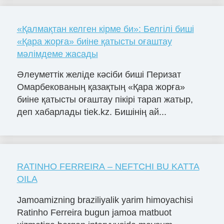
«Қалмақтан келген кірме би»: Белгілі биші
«Қара жорға» биіне қатысты оғаштау
мәлімдеме жасады
Әлеуметтік желіде кәсіби биші Перизат
Омарбекованың қазақтың «Қара жорға»
биіне қатысты оғаштау пікірі тарап жатыр,
деп хабарлады tiek.kz. Бишінің ай...
RATINHO FERREIRA – NEFTCHI BU KATTA
OILA
Jamoamizning braziliyalik yarim himoyachisi
Ratinho Ferreira bugun jamoa matbuot