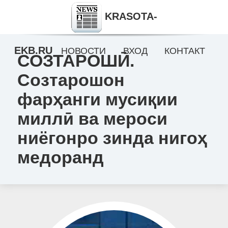
KRASOTA-
EKB.RU
НОВОСТИ
ВХОД
КОНТАКТ
СОЗТАРОШӢ.
Созтарошон
фарҳанги мусиқии
миллӣ ва мероси
ниёгонро зинда нигоҳ
медоранд