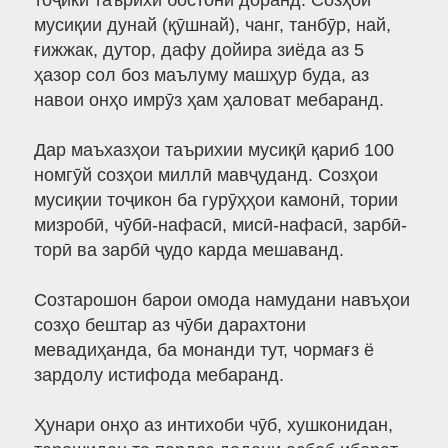
тоҷикӣ таърихи бостонӣ доранд. Созҳои
мусиқии дунай (қӯшнай), чанг, танбӯр, най,
ғижжак, дутор, дафу дойира зиёда аз 5
ҳазор сол боз маълуму машҳур буда, аз
навои онҳо имрӯз ҳам ҳаловат мебаранд.
Дар маъхазҳои таърихии мусиқӣ қариб 100
номгӯй созҳои миллӣ мавҷуданд. Созҳои
мусиқии тоҷикон ба гурӯҳҳои камонӣ, тории
мизробӣ, чӯбӣ-нафасӣ, мисӣ-нафасӣ, зарбӣ-
торӣ ва зарбӣ ҷудо карда мешаванд.
Созтарошон барои омода намудани навъҳои
созҳо бештар аз чӯби дарахтони
мевадиҳанда, ба монанди тут, чормағз ё
зардолу истифода мебаранд.
Ҳунари онҳо аз интихоби чӯб, хушконидан,