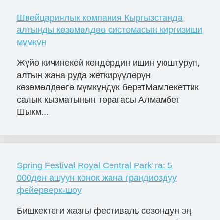
Швейцариялык компания Кыргызстанда
алтынды көзөмөлдөө системасын киргизиши
мүмкүн
Жүйө кичинекей кендердин ишин уюштуруп,
алтын жана руда жеткирүүлөрүн
көзөмөлдөөгө мүмкүндүк беретМамлекеттик
салык кызматынын төрагасы Алмамбет
Шыкм...
Spring Festival Royal Central Park’та: 5
000ден ашуун конок жана грандиоздуу
фейерверк-шоу
Бишкектеги жазгы фестиваль сезондун эң