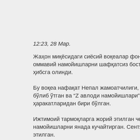
12:23, 28 Мар.
Жаҳон миқёсидаги сиёсий воқеалар фон
оммавий намойишларни шафқатсиз бости
ҳибсга олинди.
Бу воқеа нафақат Непал жамоатчилиги,
бўлиб ўтган ва “Z авлоди намойишлари”
ҳаракатларидан бири бўлган.
Ижтимоий тармоқларга жорий этилган ч
намойишларни янада кучайтирган. Сентя
этилган.