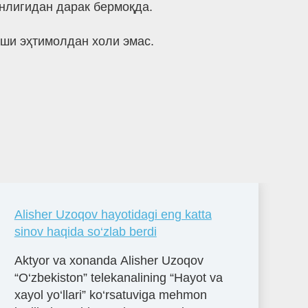
нлигидан дарак бермоқда.
иши эҳтимолдан холи эмас.
Alisher Uzoqov hayotidagi eng katta
sinov haqida so‘zlab berdi
Aktyor va xonanda Alisher Uzoqov
“O‘zbekiston” telekanalining “Hayot va
xayol yo‘llari” ko‘rsatuviga mehmon