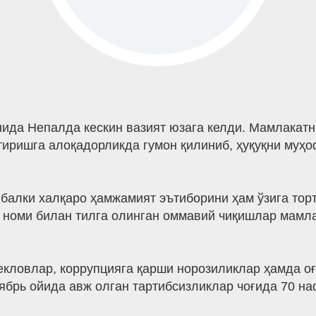
ида Непалда кескин вазият юзага келди. Мамлакат
ришга алоқадорликда гумон қилиниб, ҳуқуқни муҳо
 балки халқаро ҳамжамият эътиборини ҳам ўзига то
 номи билан тилга олинган оммавий чиқишлар мамла
екловлар, коррупцияга қарши норозиликлар ҳамда о
брь ойида авж олган тартибсизликлар чоғида 70 на