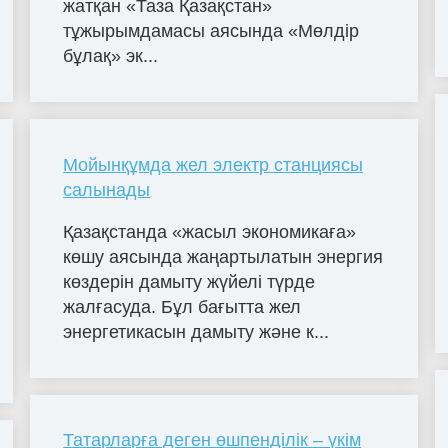
жатқан «Таза Қазақстан»
тұжырымдамасы аясында «Мөлдір
бұлақ» эк...
Мойынқұмда жел электр станциясы
салынады
Қазақстанда «жасыл экономикаға»
көшу аясында жаңартылатын энергия
көздерін дамыту жүйелі түрде
жалғасуда. Бұл бағытта жел
энергетикасын дамыту және к...
Татарларға деген өшпенділік – үкім