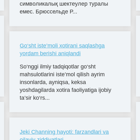
символикалық шектеулер туралы
емес. Брюссельде Р...
Go‘sht iste’moli xotirani saqlashga
yordam berishi aniqlandi
So‘nggi ilmiy tadqiqotlar go‘sht
mahsulotlarini iste’mol qilish ayrim
insonlarda, ayniqsa, keksa
yoshdagilarda xotira faoliyatiga ijobiy
ta’sir ko‘rs...
Jeki Channing hayoti: farzandlari va
oilaviy ziddiyatlari