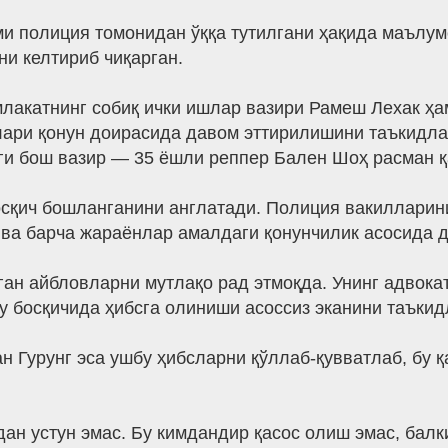
ми полиция томонидан ўққа тутилгани ҳақида маълум
ни келтириб чиқарган.
лакатнинг собиқ ички ишлар вазири Рамеш Лехак ҳам
лари қонун доирасида давом эттирилишини таъкидла
ги бош вазир — 35 ёшли реппер Бален Шоҳ расман қ
осқич бошланганини англатади. Полиция вакилларини
 ва барча жараёнлар амалдаги қонунчилик асосида д
ан айбловларни мутлақо рад этмоқда. Унинг адвокат
у босқичида ҳибсга олиниши асоссиз эканини таъкид
н Гурунг эса ушбу ҳибсларни қўллаб-қувватлаб, бу 
ндан устун эмас. Бу кимдандир қасос олиш эмас, ба