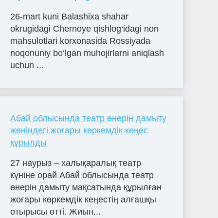
26-mart kuni Balashixa shahar
okrugidagi Chernoye qishlog‘idagi non
mahsulotlari korxonasida Rossiyada
noqonuniy bo‘lgan muhojirlarni aniqlash
uchun ...
Абай облысында театр өнерін дамыту
жөніндегі жоғары көркемдік кеңес
құрылды
27 наурыз – халықаралық театр
күніне орай Абай облысында театр
өнерін дамыту мақсатында құрылған
жоғары көркемдік кеңестің алғашқы
отырысы өтті. Жиын...