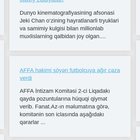
Dunyo kinematografiyasining afsonasi
Jeki Chan o‘zining hayratlanarli tryuklari
va samimiy kulgisi bilan millionlab
muxlislarning qalbidan joy olgan....
AFFA hakimi söyən futbolçuya ağır cəza
verdi
AFFA İntizam Komitəsi 2-ci Liqadakı
qayda pozuntularına hüquqi qiymət
verib. Fanat.Az-ın məlumatına görə,
komitənin son iclasında aşağıdakı
qərarlar ...