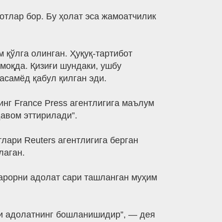
отлар бор. Бу ҳолат эса жамоатчилик
 қўлга олинган. Ҳуқуқ-тартибот
моқда. Қизиғи шундаки, ушбу
асамёд қабул қилган эди.
нг France Press агентлигига маълум
авом эттирилади”.
лари Reuters агентлигига берган
лаган.
қарорни адолат сари ташланган муҳим
лки адолатнинг бошланишидир”, — дея