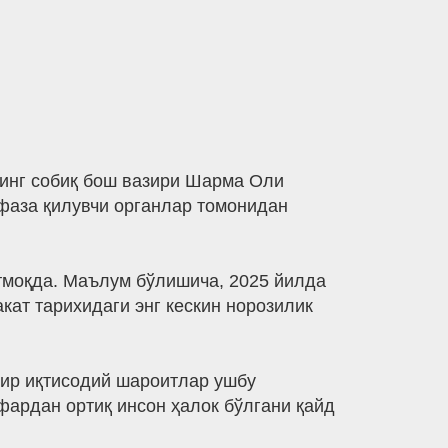
нинг собиқ бош вазири Шарма Оли
фаза қилувчи органлар томонидан
ртмоқда. Маълум бўлишича, 2025 йилда
кат тарихидаги энг кескин норозилик
ғир иқтисодий шароитлар ушбу
фардан ортиқ инсон ҳалок бўлгани қайд