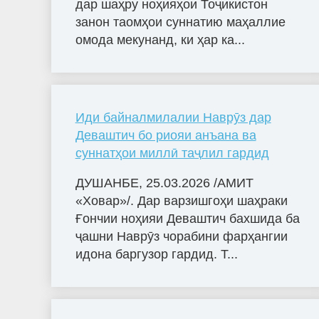
дар шаҳру ноҳияҳои Тоҷикистон
занон таомҳои суннатию маҳаллие
омода мекунанд, ки ҳар ка...
Иди байналмилалии Наврӯз дар
Деваштич бо риояи анъана ва
суннатҳои миллӣ таҷлил гардид
ДУШАНБЕ, 25.03.2026 /АМИТ
«Ховар»/. Дар варзишгоҳи шаҳраки
Ғончии ноҳияи Деваштич бахшида ба
ҷашни Наврӯз чорабини фарҳангии
идона баргузор гардид. Т...