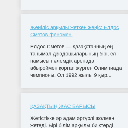
Жеңіліс арқылы жеткен жеңіс: Елдос
Сметов феномені
Елдос Сметов — Қазақстанның ең
танымал дзюдошыларының бірі, ел
намысын әлемдік аренада
абыроймен қорғап жүрген Олимпиада
чемпионы. Ол 1992 жылы 9 қыр...
ҚАЗАҚТЫҢ ЖАС БАРЫСЫ
Жетістікке әр адам әртүрлі жолмен
жетеді. Бірі білім арқылы биіктерді