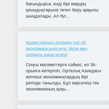
бағындырса, енді бірі өмірдің
қиындықтарына төтеп беру арқылы
шыңдалады. Ал бүг...
Қазақстанның әлемнің топ-40
экономикасына енуі: Өсім мен
сенімнің жаңа кезеңі
Соңғы мәліметтерге сәйкес, ел 36-
орынға көтеріліп, Орталық Азиядағы
жетекші экономикалардың бірі
ретінде танылды. Бұл көрсеткіш тек
экономиканың ауқы...