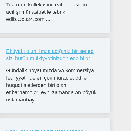
Teatrının kollektivini teatr binasının
açılışı münasibətilə təbrik
edib.Oxu24.com ...
Ehtiyatlı olun! İmzaladığınız bir sənəd
sizi bütün mülkiyyətinizdən edə bilər
Gündəlik həyatımızda və kommersiya
fəaliyyətində ən çox müraciət edilən
hüquqi alətlərdən biri olan
etibarnamələr, eyni zamanda ən böyük
risk mənbəyi...