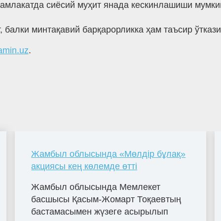
 мамлакатда сиёсий муҳит янада кескинлашиши мумки
, балки минтақавий барқарорликка ҳам таъсир ўтказ
amin.uz
.
Жамбыл облысында «Мөлдір бұлақ»
акциясы кең көлемде өтті
Жамбыл облысында Мемлекет
басшысы Қасым-Жомарт Тоқаевтың
бастамасымен жүзеге асырылып