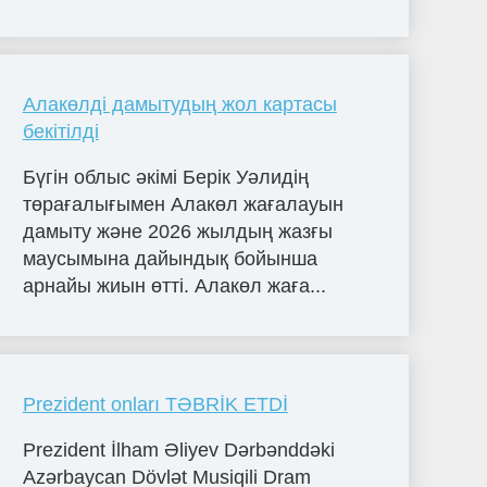
Алакөлді дамытудың жол картасы
бекітілді
Бүгін облыс әкімі Берік Уәлидің
төрағалығымен Алакөл жағалауын
дамыту және 2026 жылдың жазғы
маусымына дайындық бойынша
арнайы жиын өтті. Алакөл жаға...
Prezident onları TƏBRİK ETDİ
Prezident İlham Əliyev Dərbənddəki
Azərbaycan Dövlət Musiqili Dram