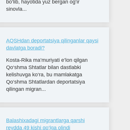
bo‘lib, hayotida yuz bergan og‘ir
sinovla...
AQSHdan deportatsiya qilinganlar qaysi
davlatga boradi?
Kosta-Rika ma’muriyati e’lon qilgan
Qo‘shma Shtatlar bilan dastlabki
kelishuvga ko‘ra, bu mamlakatga
Qo‘shma Shtatlardan deportatsiya
qilingan migran...
Balashixadagi migrantlarga qarshi
reydda 49 kishi qo‘lga olindi