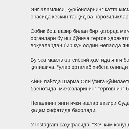
Энг аламлиси, қурбонларнинг катта қис
орасида кескин танқид ва норозиликлар
Собиқ бош вазир билан бир қаторда мам
органлари бу иш бўйича тергов ҳаракат
воқеалардан бир кун олдин Непалда ян
Бу эса мамлакат сиёсий ҳаётида янги б
қилишича, “улар эрталаб ҳибсга олинди
Айни пайтда Шарма Оли ўзига қўйилаётг
баёнотида, мижозларининг терговнинг б
Непалнинг янги ички ишлар вазири Суда
қадам сифатида баҳолади.
У Instagram саҳифасида: “Ҳеч ким қону