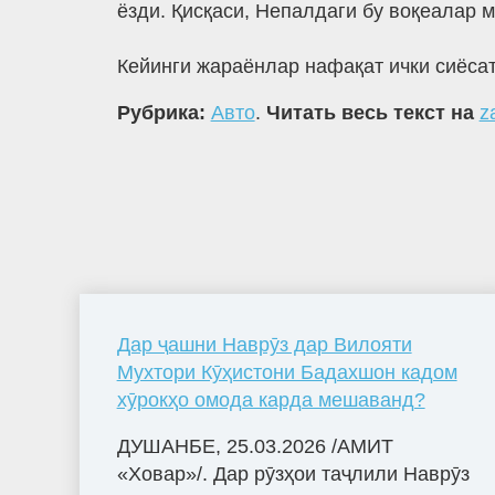
ёзди. Қисқаси, Непалдаги бу воқеалар
Кейинги жараёнлар нафақат ички сиёсат
Рубрика:
Авто
.
Читать весь текст на
z
Дар ҷашни Наврӯз дар Вилояти
Мухтори Кӯҳистони Бадахшон кадом
хӯрокҳо омода карда мешаванд?
ДУШАНБЕ, 25.03.2026 /АМИТ
«Ховар»/. Дар рӯзҳои таҷлили Наврӯз