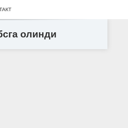
ТАКТ
бсга олинди