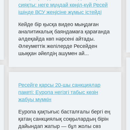
сияқты: неге мұндай көңіл-күй Ресей
ішінде ВСУ жеңісіне жұмыс істейді
Кейде бір қысқа видео мыңдаған
аналитикалық баяндамаға қарағанда
әлдеқайда көп нәрсені айтады.
Әлеуметтік желілерде Ресейден
шыққан әйелдің ашумен ай...
Ресейге қарсы 20-шы санкциялар
пакеті: Еуропа негізгі табыс көзін
жабуы мүмкін
Еуропа қақтығыс басталғалы бергі ең
қатаң санкциялық соққылардың бірін
дайындап жатыр — бұл жолы сөз