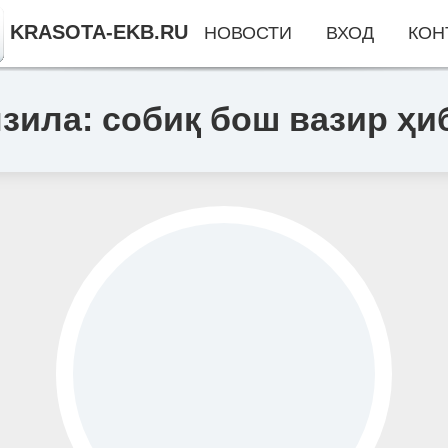
KRASOTA-EKB.RU
НОВОСТИ
ВХОД
КОН
зила: собиқ бош вазир ҳи