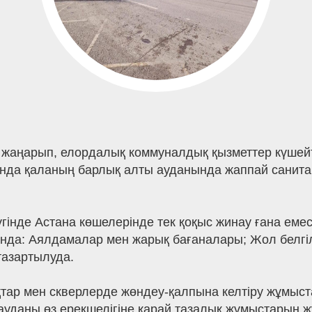
 жаңарып, елордалық коммуналдық қызметтер күшейт
ында қаланың барлық алты ауданында жаппай санита
гінде Астана көшелерінде тек қоқыс жинау ғана ем
анда: Аялдамалар мен жарық бағаналары; Жол белгі
тазартылуда.
тар мен скверлерде жөндеу-қалпына келтіру жұмыс
р ауданы өз ерекшелігіне қарай тазалық жұмыстарын 