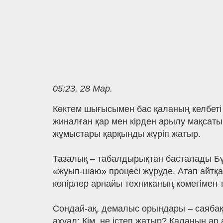
05:23, 28 Мар.
Көктем шығысымен бас қаланың келбеті
жиналған қар мен кірден арылу мақсат
жұмыстары қарқынды жүріп жатыр.
Тазалық – табалдырықтан басталады Бү
«жуып-шаю» процесі жүруде. Атап айтқ
көпірлер арнайы техниканың көмегімен 
Сондай-ақ, демалыс орындары – саябақ
ахуал: Кім, не істеп жатыр? Қаланың ә