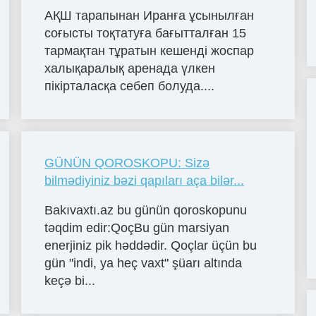
АҚШ тарапынан Иранға ұсынылған
соғысты тоқтатуға бағытталған 15
тармақтан тұратын кешенді жоспар
халықаралық аренада үлкен
пікірталасқа себеп болуда....
GÜNÜN QOROSKOPU: Sizə
bilmədiyiniz bəzi qapıları aça bilər...
Bakıvaxtı.az bu günün qoroskopunu
təqdim edir:QoçBu gün marsiyan
enerjiniz pik həddədir. Qoçlar üçün bu
gün "indi, ya heç vaxt" şüarı altında
keçə bi...