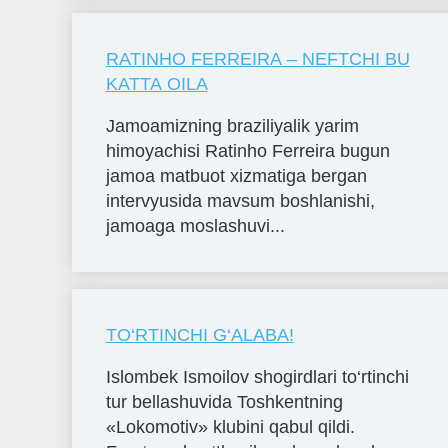
RATINHO FERREIRA – NEFTCHI BU
KATTA OILA
Jamoamizning braziliyalik yarim
himoyachisi Ratinho Ferreira bugun
jamoa matbuot xizmatiga bergan
intervyusida mavsum boshlanishi,
jamoaga moslashuvi...
TO‘RTINCHI G‘ALABA!
Islombek Ismoilov shogirdlari to‘rtinchi
tur bellashuvida Toshkentning
«Lokomotiv» klubini qabul qildi.