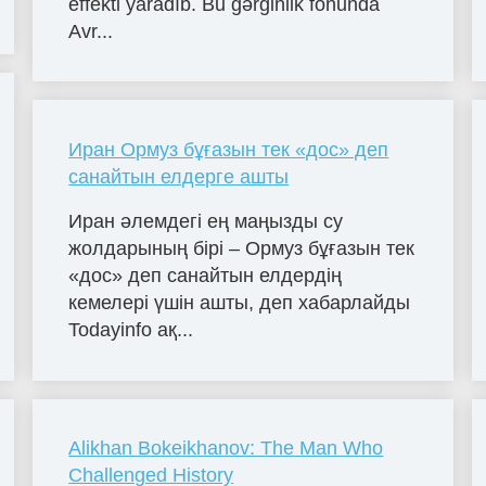
effekti yaradıb. Bu gərginlik fonunda
Avr...
Иран Ормуз бұғазын тек «дос» деп
санайтын елдерге ашты
Иран әлемдегі ең маңызды су
жолдарының бірі – Ормуз бұғазын тек
«дос» деп санайтын елдердің
кемелері үшін ашты, деп хабарлайды
Todayinfo ақ...
Alikhan Bokeikhanov: The Man Who
Challenged History