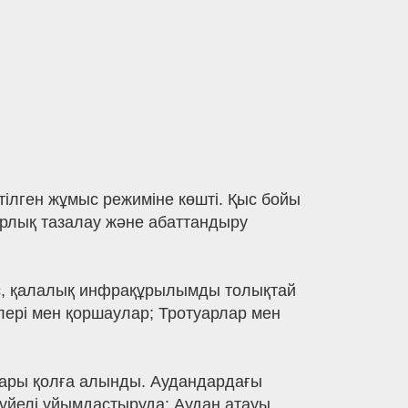
ілген жұмыс режиміне көшті. Қыс бойы
рлық тазалау және абаттандыру
ес, қалалық инфрақұрылымды толықтай
лері мен қоршаулар; Тротуарлар мен
тары қолға алынды. Аудандардағы
жүйелі ұйымдастыруда: Аудан атауы