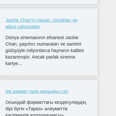
Jackie Chan’ın hayatı: çocukları ve
ailevi çatışmaları
Dünya sinemasının efsanesi Jackie
Chan, şaşırtıcı numaraları ve samimi
gülüşüyle milyonlarca hayranın kalbini
kazanmıştır. Ancak parlak sinema
kariye...
Әр азамат үшін маңызды сәт
Осындай форматтағы кездесулердің
бірі бүгін «Тараз» әлеуметтік
кәсіпкерлік корпорациясы»