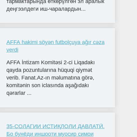
тармактарында өткөрүлгөн эл аралык
деңгээлдеги иш-чаралардын...
AFFA hakimi söyən futbolçuya ağır cəza
verdi
AFFA İntizam Komitəsi 2-ci Liqadakı
qayda pozuntularına hüquqi qiymət
verib. Fanat.Az-ın məlumatına görə,
komitənin son iclasında aşağıdakı
qərarlar ...
35-СОЛАГИИ ИСТИҚЛОЛИ ДАВЛАТӢ.
Бо бунёди иншооти муосир симои