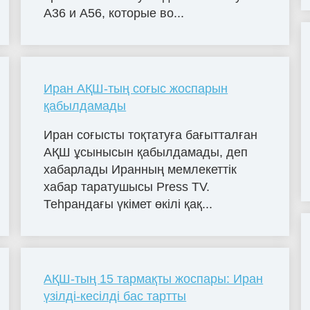
A36 и A56, которые во...
Иран АҚШ-тың соғыс жоспарын
қабылдамады
Иран соғысты тоқтатуға бағытталған
АҚШ ұсынысын қабылдамады, деп
хабарлады Иранның мемлекеттік
хабар таратушысы Press TV.
Теһрандағы үкімет өкілі қақ...
АҚШ-тың 15 тармақты жоспары: Иран
үзілді-кесілді бас тартты