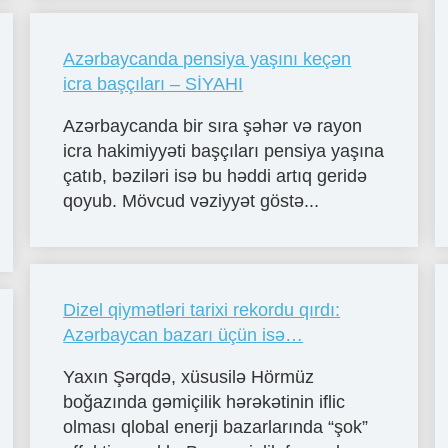
Azərbaycanda pensiya yaşını keçən
icra başçıları – SİYAHI
Azərbaycanda bir sıra şəhər və rayon
icra hakimiyyəti başçıları pensiya yaşına
çatıb, bəziləri isə bu həddi artıq geridə
qoyub. Mövcud vəziyyət göstə...
Dizel qiymətləri tarixi rekordu qırdı:
Azərbaycan bazarı üçün isə…
Yaxın Şərqdə, xüsusilə Hörmüz
boğazında gəmiçilik hərəkətinin iflic
olması qlobal enerji bazarlarında “şok”