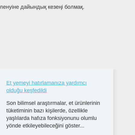
ленуіне дайындық кезеңі болмақ.
Et yemeyi hatırlamanıza yardımcı
olduğu keşfedildi
Son bilimsel araştırmalar, et ürünlerinin
tüketiminin bazı kişilerde, özellikle
yaşlılarda hafıza fonksiyonunu olumlu
yönde etkileyebileceğini göster...