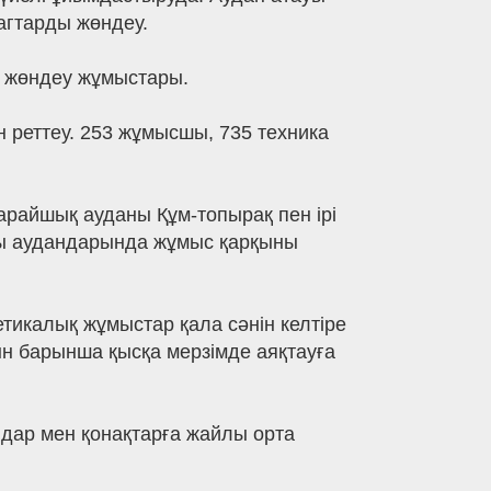
агтарды жөндеу.
і жөндеу жұмыстары.
 реттеу. 253 жұмысшы, 735 техника
райшық ауданы Құм-топырақ пен ірі
аты аудандарында жұмыс қарқыны
етикалық жұмыстар қала сәнін келтіре
ын барынша қысқа мерзімде аяқтауға
ндар мен қонақтарға жайлы орта