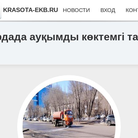
KRASOTA-EKB.RU
НОВОСТИ
ВХОД
КОН
рдада ауқымды көктемгі т