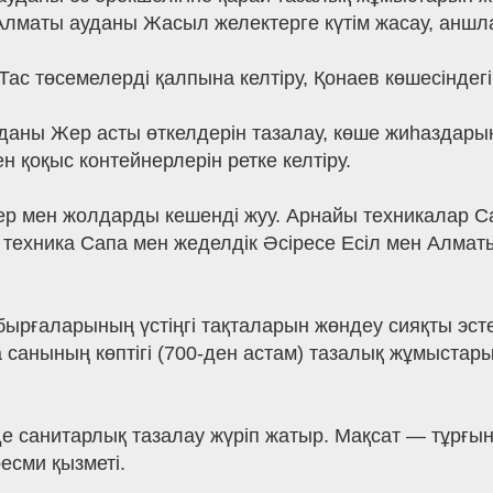
лматы ауданы Жасыл желектерге күтім жасау, аншл
Тас төсемелерді қалпына келтіру, Қонаев көшесіндег
аны Жер асты өткелдерін тазалау, көше жиһаздарын
қоқыс контейнерлерін ретке келтіру.
ер мен жолдарды кешенді жуу. Арнайы техникалар Са
0 техника Сапа мен жеделдік Әсіресе Есіл мен Алм
абырғаларының үстіңгі тақталарын жөндеу сияқты эст
 санының көптігі (700-ден астам) тазалық жұмыстар
нде санитарлық тазалау жүріп жатыр. Мақсат — тұрғы
есми қызметі.