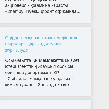
акционерлік қоғамына қарасты
«Zhambyl Invest» фронт-офисында...
Өңірде жемқорлық тәуекелерін жою
шаралары қарқынды түрде
жүргізілуде
Осы бағытта ҚР Мемлекеттік қызметі
істері агенттінің Жамбыл облысы
бойынша департаменті ҚР
«Сыбайлас жемқорлыққа қарсы іс-
қимыл туралы» Заңында көзде...