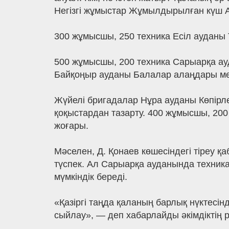
Негізгі жұмыстар Жұмылдырылған күш А
300 жұмысшы, 250 техника Есіл ауданы 
500 жұмысшы, 200 техника Сарыарқа ауд
Байқоңыр ауданы Балалар алаңдары мен 
Жүйелі бригадалар Нұра ауданы Көпірл
қоқыстардан тазарту. 400 жұмысшы, 20
жоғары.
Мәселен, Д. Қонаев көшесіндегі тіреу қ
түспек. Ал Сарыарқа ауданында техника
мүмкіндік береді.
«Қазіргі таңда қаланың барлық нүктесі
сыйлау», — деп хабарлайды әкімдіктің р