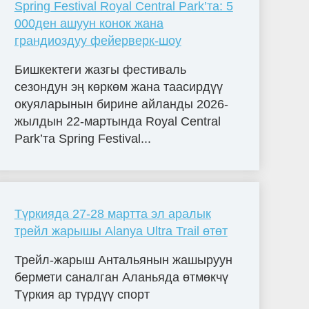
Spring Festival Royal Central Park’та: 5
000ден ашуун конок жана
грандиоздуу фейерверк-шоу
Бишкектеги жазгы фестиваль
сезондун эң көркөм жана таасирдүү
окуяларынын бирине айланды 2026-
жылдын 22-мартында Royal Central
Park’та Spring Festival...
Түркияда 27-28 мартта эл аралык
трейл жарышы Alanya Ultra Trail өтөт
Трейл-жарыш Антальянын жашыруун
бермети саналган Аланьяда өтмөкчү
Түркия ар түрдүү спорт