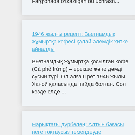
Farg‘onada o‘tkazilgan bu uchrash...
1946 жылғы рецепт: Вьетнамдық
жұмыртқа кофесі қалай әлемдік хитке
айналды
Вьетнамдық жұмыртқа қосылған кофе
(Cà phê trứng) – ерекше және дәмді
сусын түрі. Ол алғаш рет 1946 жылы
Ханой қаласында пайда болған. Сол
кезде елде ...
Нарықтағы дүрбелең: Алтын бағасы
неге тоқтаусыз төмендеуде