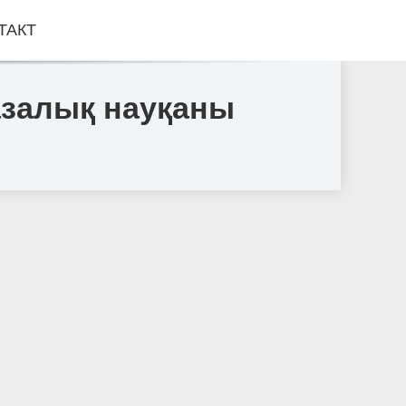
ТАКТ
азалық науқаны