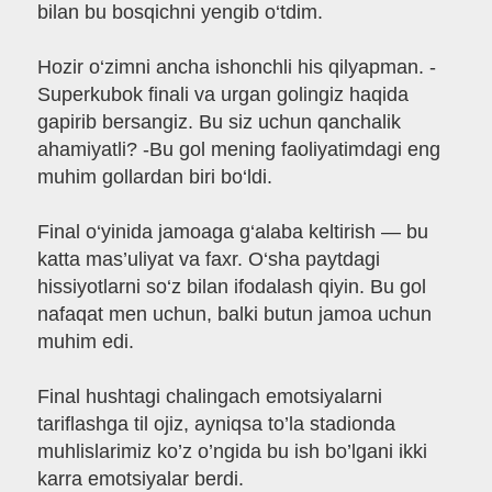
bilan bu bosqichni yengib o‘tdim.
Hozir o‘zimni ancha ishonchli his qilyapman. -
Superkubok finali va urgan golingiz haqida
gapirib bersangiz. Bu siz uchun qanchalik
ahamiyatli? -Bu gol mening faoliyatimdagi eng
muhim gollardan biri bo‘ldi.
Final o‘yinida jamoaga g‘alaba keltirish — bu
katta mas’uliyat va faxr. O‘sha paytdagi
hissiyotlarni so‘z bilan ifodalash qiyin. Bu gol
nafaqat men uchun, balki butun jamoa uchun
muhim edi.
Final hushtagi chalingach emotsiyalarni
tariflashga til ojiz, ayniqsa to’la stadionda
muhlislarimiz ko’z o’ngida bu ish bo’lgani ikki
karra emotsiyalar berdi.