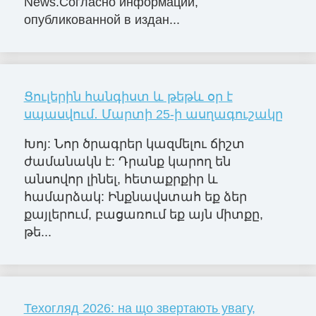
News.Согласно информации,
опубликованной в издан...
Ցուլերին հանգիստ և թեթև օր է
սպասվում․ Մարտի 25-ի ասղագուշակը
Խոյ: Նոր ծրագրեր կազմելու ճիշտ
ժամանակն է: Դրանք կարող են
անսովոր լինել, հետաքրքիր և
համարձակ: Ինքնավստահ եք ձեր
քայլերում, բացառում եք այն միտքը,
թե...
Техогляд 2026: на що звертають увагу,