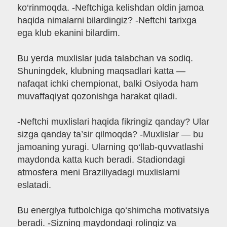
ko‘rinmoqda. -Neftchiga kelishdan oldin jamoa
haqida nimalarni bilardingiz? -Neftchi tarixga
ega klub ekanini bilardim.
Bu yerda muxlislar juda talabchan va sodiq.
Shuningdek, klubning maqsadlari katta —
nafaqat ichki chempionat, balki Osiyoda ham
muvaffaqiyat qozonishga harakat qiladi.
-Neftchi muxlislari haqida fikringiz qanday? Ular
sizga qanday ta’sir qilmoqda? -Muxlislar — bu
jamoaning yuragi. Ularning qo‘llab-quvvatlashi
maydonda katta kuch beradi. Stadiondagi
atmosfera meni Braziliyadagi muxlislarni
eslatadi.
Bu energiya futbolchiga qo‘shimcha motivatsiya
beradi. -Sizning maydondagi rolingiz va