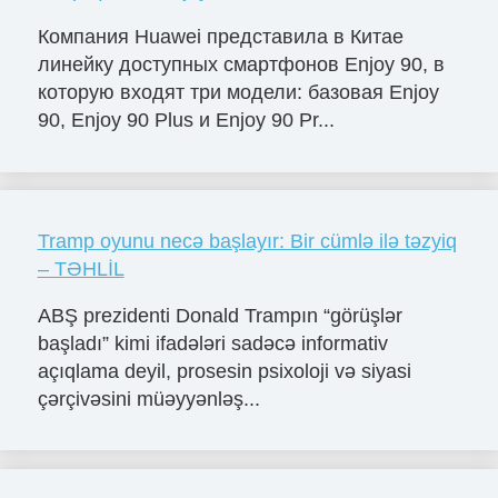
Компания Huawei представила в Китае
линейку доступных смартфонов Enjoy 90, в
которую входят три модели: базовая Enjoy
90, Enjoy 90 Plus и Enjoy 90 Pr...
Tramp oyunu necə başlayır: Bir cümlə ilə təzyiq
– TƏHLİL
ABŞ prezidenti Donald Trampın “görüşlər
başladı” kimi ifadələri sadəcə informativ
açıqlama deyil, prosesin psixoloji və siyasi
çərçivəsini müəyyənləş...