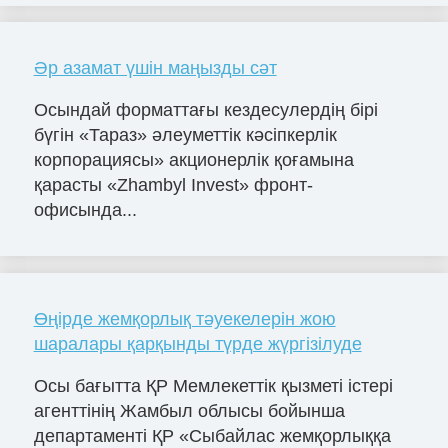
Әр азамат үшін маңызды сәт
Осындай форматтағы кездесулердің бірі
бүгін «Тараз» әлеуметтік кәсіпкерлік
корпорациясы» акционерлік қоғамына
қарасты «Zhambyl Invest» фронт-
офисында...
Өңірде жемқорлық тәуекелерін жою
шаралары қарқынды түрде жүргізілуде
Осы бағытта ҚР Мемлекеттік қызметі істері
агенттінің Жамбыл облысы бойынша
департаменті ҚР «Сыбайлас жемқорлыққа