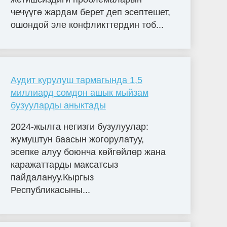
чечүүгө жардам берет деп эсептешет,
ошондой эле конфликттердин тоб...
Аудит курулуш тармагында 1,5
миллиард сомдон ашык мыйзам
бузууларды аныктады
2024-жылга негизги бузулуулар:
жумуштун баасын жогорулатуу,
эсепке алуу боюнча көйгөйлөр жана
каражаттарды максатсыз
пайдалануу.Кыргыз
Республикасыны...