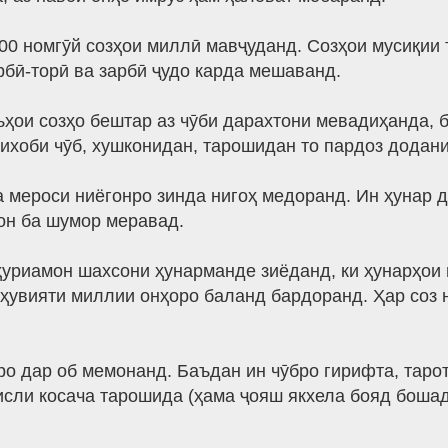
00 номгӯй созҳои миллӣ мавҷуданд. Созҳои мусиқии т
рбӣ-торӣ ва зарбӣ ҷудо карда мешаванд.
ои созҳо бештар аз чӯби дарахтони мевадиҳанда, ба
ихоби чӯб, хушконидан, тарошидан то пардоз додани 
 мероси ниёгонро зинда нигоҳ медоранд. Ин ҳунар д
он ба шумор меравад.
ҳуриамон шахсони ҳунарманде зиёданд, ки ҳунарҳои
 ҳувияти миллии онҳоро баланд бардоранд. Ҳар соз 
ро дар об мемонанд. Баъдан ин чӯбро гирифта, таро
сли косача тарошида (ҳама ҷояш якхела бояд бошад)