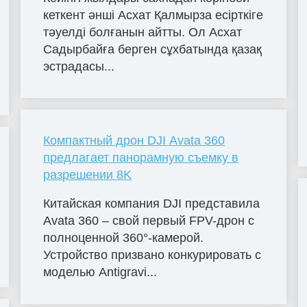
кеткент әнші Асхат Қалмырза есірткіге
тәуелді болғанын айтты. Ол Асхат
Садырбайға берген сұхбатында қазақ
эстрадасы...
Компактный дрон DJI Avata 360
предлагает панорамную съемку в
разрешении 8K
Китайская компания DJI представила
Avata 360 – свой первый FPV-дрон с
полноценной 360°-камерой.
Устройство призвано конкурировать с
моделью Antigravi...