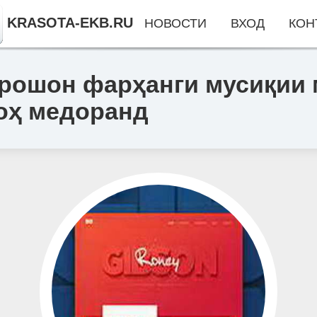
KRASOTA-EKB.RU
НОВОСТИ
ВХОД
КОН
ошон фарҳанги мусиқии 
гоҳ медоранд