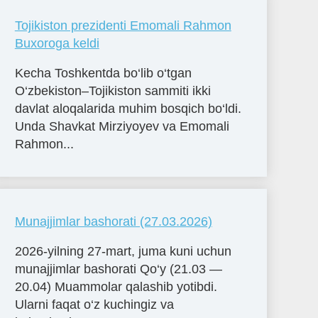
Tojikiston prezidenti Emomali Rahmon
Buxoroga keldi
Kecha Toshkentda bo‘lib o‘tgan
O‘zbekiston–Tojikiston sammiti ikki
davlat aloqalarida muhim bosqich bo‘ldi.
Unda Shavkat Mirziyoyev va Emomali
Rahmon...
Munajjimlar bashorati (27.03.2026)
2026-yilning 27-mart, juma kuni uchun
munajjimlar bashorati Qo‘y (21.03 —
20.04) Muammolar qalashib yotibdi.
Ularni faqat o‘z kuchingiz va