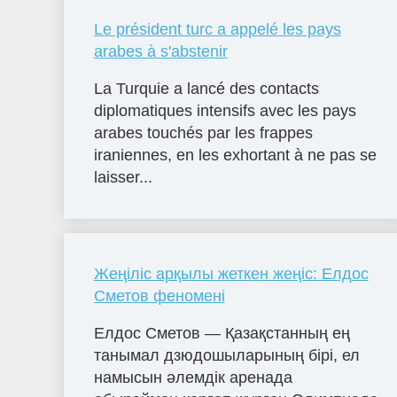
Le président turc a appelé les pays
arabes à s'abstenir
La Turquie a lancé des contacts
diplomatiques intensifs avec les pays
arabes touchés par les frappes
iraniennes, en les exhortant à ne pas se
laisser...
Жеңіліс арқылы жеткен жеңіс: Елдос
Сметов феномені
Елдос Сметов — Қазақстанның ең
танымал дзюдошыларының бірі, ел
намысын әлемдік аренада