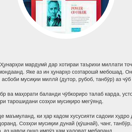
Ҳунарҳои мардумӣ дар хотираи таърихи миллати тоҷ
мондаанд. Яке аз ин ҳунарҳо созтарошӣ мебошад. О
 асбоби мусиқии миллӣ (дутор, рубоб, танбӯр) аз чӯ
абр ва маҳорати баланди чӯбкориро талаб карда, ус
и тарошидани созҳои мусиқиро мегӯянд.
де маъмуланд, ки ҳар кадом хусусияти садоии худро
оранд. Созҳои мусиқии дунай (қӯшнай), чанг, танбӯр,
, аз навои онҳо имрӯз ҳам ҳаловат мебаранд.