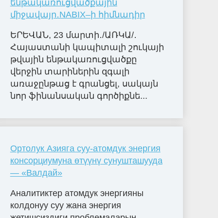
ենթակառուցվածքային
միջավայր․NABIX–ի հիմնադիր
ԵՐԵՎԱՆ, 23 մարտի․/ԱՌԿԱ/․
Հայաստանի կապիտալի շուկայի
թվային ենթակառուցվածքը
վերջին տարիներին զգալի
առաջընթաց է գրանցել, սակայն
նոր ֆինանսական գործիքնե...
Ортолук Азияга суу-атомдук энергия
консорциумуна өтүүнү сунушташууда
— «Валдай»
Аналитиктер атомдук энергияны
колдонуу суу жана энергия
жетишсиздиги проблемаларын