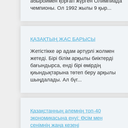
абыроймен қорғап жүрген Олимпиада
чемпионы. Ол 1992 жылы 9 қыр...
ҚАЗАҚТЫҢ ЖАС БАРЫСЫ
Жетістікке әр адам әртүрлі жолмен
жетеді. Бірі білім арқылы биіктерді
бағындырса, енді бірі өмірдің
қиындықтарына төтеп беру арқылы
шыңдалады. Ал бүг...
Қазақстанның әлемнің топ-40
экономикасына енуі: Өсім мен
сенімнің жаңа кезеңі