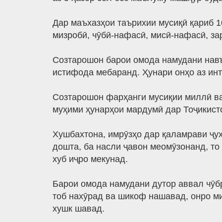
Дар маъхазҳои таърихии мусиқӣ қариб 1
мизробӣ, чӯбӣ-нафасӣ, мисӣ-нафасӣ, за
Созтарошон барои омода намудани навъҳ
истифода мебаранд. Ҳунари онҳо аз инт
Созтарошон фарҳанги мусиқии миллӣ ва
муҳими ҳунарҳои мардумӣ дар Тоҷикист
Хушбахтона, имрӯзҳо дар қаламрави ҷу
дошта, ба насли ҷавон меомӯзонанд, то
хуб иҷро мекунад.
Барои омода намудани дутор аввал чӯб
тоб нахӯрад ва шикоф нашавад, онро ми
хушк шавад.