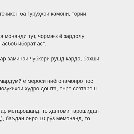
оҷикон ба гурӯҳҳои камонӣ, тории
 монанди тут, чормағз ё зардолу
асбоб иборат аст.
ар заминаи чӯбкорӣ рушд карда, бахши
 мардумӣ ё мероси ниёгонамонро пос
нозукиҳои худро дошта, онро созтарош
тар метарошанд, то ҳангоми тарошидан
, баъдан онро 10 рӯз мемонанд, то