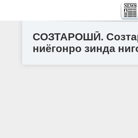
СОЗТАРОШӢ. Созтар
ниёгонро зинда ни