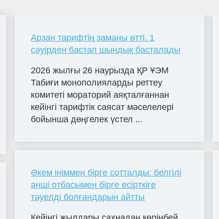
Арзан тарифтің заманы өтті. 1
сәуірден бастап шындық басталады
2026 жылғы 26 наурызда ҚР ҰЭМ
Табиғи монополияларды реттеу
комитеті мораторий аяқталғаннан
кейінгі тарифтік саясат мәселелері
бойынша дөңгелек үстел ...
Әкем ініммен бірге сотталды: белгілі
әнші отбасымен бірге есірткіге
тәуелді болғандарын айтты
Кейінгі жылдары сахнадан көрінбей