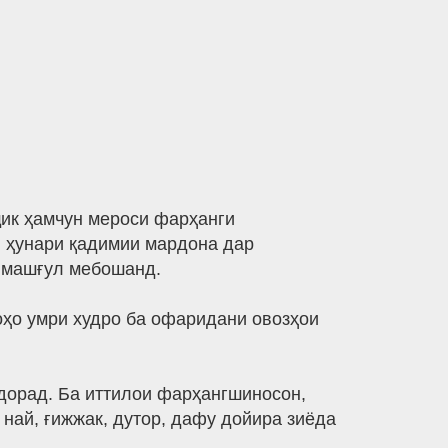
ик ҳамчун мероси фарҳанги
н ҳунари қадимии мардона дар
б машғул мебошанд.
тоҳо умри худро ба офаридани овозҳои
 дорад. Ба иттилои фарҳангшиносон,
 най, ғижжак, дутор, дафу дойира зиёда