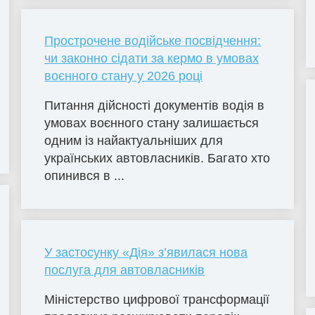
Прострочене водійське посвідчення:
чи законно сідати за кермо в умовах
воєнного стану у 2026 році
Питання дійсності документів водія в
умовах воєнного стану залишається
одним із найактуальніших для
українських автовласників. Багато хто
опинився в ...
У застосунку «Дія» з’явилася нова
послуга для автовласників
Міністерство цифрової трансформації