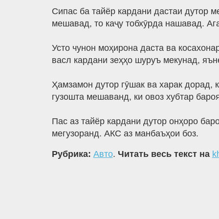
Сипас ба тайёр кардани дастаи дутор м
мешавад, то каҷу тобхӯрда нашавад. Ага
Усто чунон моҳирона даста ва косахонар
васл кардани зеҳҳо шуруъ мекунад, яън
Ҳамзамон дутор гӯшак ва харак дорад, к
гузошта мешаванд, ки овоз хубтар баро
Пас аз тайёр кардани дутор онҳоро бар
мегузоранд. АКС аз манбаъҳои боз.
Рубрика:
Авто
.
Читать весь текст на
k