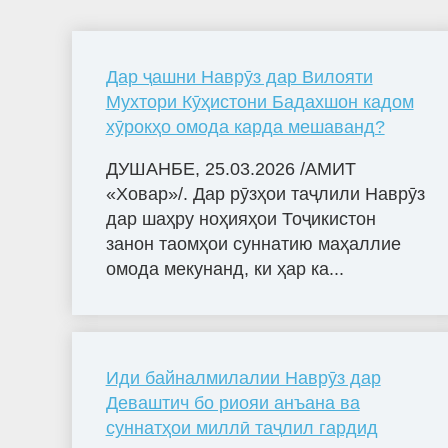
Дар ҷашни Наврӯз дар Вилояти
Мухтори Кӯҳистони Бадахшон кадом
хӯрокҳо омода карда мешаванд?
ДУШАНБЕ, 25.03.2026 /АМИТ
«Ховар»/. Дар рӯзҳои таҷлили Наврӯз
дар шаҳру ноҳияҳои Тоҷикистон
занон таомҳои суннатию маҳаллие
омода мекунанд, ки ҳар ка...
Иди байналмилалии Наврӯз дар
Деваштич бо риояи анъана ва
суннатҳои миллӣ таҷлил гардид