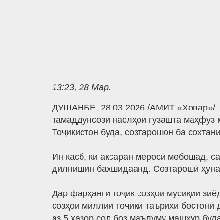
13:23, 28 Мар.
ДУШАНБЕ, 28.03.2026 /АМИТ «Ховар»/. 
тамаддунсози наслҳои гузашта маҳфуз 
Тоҷикистон буда, созтарошон ба сохтани
Ин касб, ки аксаран меросӣ мебошад, с
дилнишин бахшидаанд. Созтарошӣ ҳунар
Дар фарҳанги тоҷик созҳои мусиқии зиё
созҳои миллии тоҷикӣ таърихи бостонӣ д
аз 5 ҳазор сол боз маълуму машҳур буда