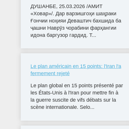
ДУШАНБЕ, 25.03.2026 /АМИТ
«Ховар»/. Дар варзишгоҳи шаҳраки
Ғончии ноҳияи Деваштич бахшида ба
ҷашни Наврӯз чорабини фарҳангии
идона баргузор гардид. Т...
Le plan américain en 15 points: l'Iran l'a
fermement rejeté
Le plan global en 15 points présenté par
les États-Unis à l'Iran pour mettre fin à
la guerre suscite de vifs débats sur la
scène internationale. Selo...