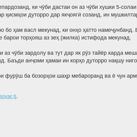
епардозанд, ки чӯби дастаи он аз чӯби хушки 5-сола
р қисмҳои дуторро дар якҷоягӣ созанд, ин мушкилтар
о бо ҳам васл мекунад, ки онҳо ҳатто намеҷунбанд.
е барои торҳояш аз зеҳ (жилка) истифода мекунад.
и аз чӯби зардолу ва тут дар як рӯз тайёр карда м
яд. Баъди анҷоми ҳамаи ин корҳо дуторро нақшу ниго
ои фурӯш ба бозорҳои шаҳр мебароранд ва ё чун ар
hovar.tj
.