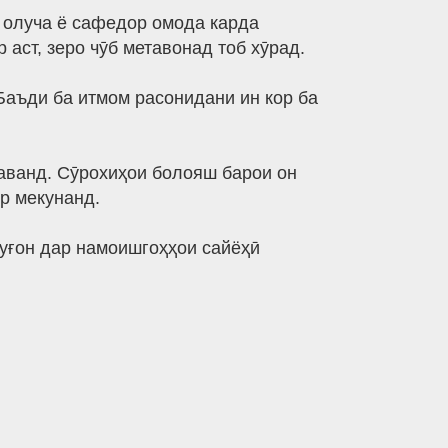
и олуча ё сафедор омода карда
 аст, зеро чӯб метавонад тоб хӯрад.
 Баъди ба итмом расонидани ин кор ба
ешаванд. Сӯрохиҳои болояш барои он
р мекунанд.
муғон дар намоишгоҳҳои сайёҳӣ