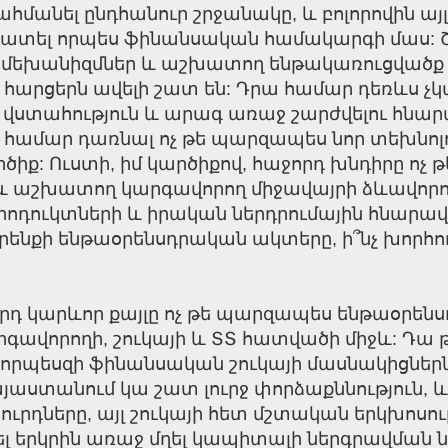
ահմանել ընդհանուր շրջանակը, և բոլորովին այլ
շխատել որպես ֆինանսական համակարգի մաս: Շ
մեխանիզմներ և աշխատող ենթակառուցվածք այ
հարցերն ավելի շատ են: Դրա համար դեռևս չ
ն վստահություն և արագ առաջ շարժվելու հնար
համար դառնալ ոչ թե պարզապես նոր տեխնոլո
իք: Ուստի, իմ կարծիքով, հաջորդ խնդիրը ոչ
ն և աշխատող կարգավորող միջավայրի ձևավորում
ոդուկտների և իրական ներդրումային հնարավո
 օրենքի ենթաօրենսդրական ակտերը, ի՞նչ խորհո
րդ կարևոր քայլը ոչ թե պարզապես ենթաօրեն
վորողի, շուկայի և ՏՏ հատվածի միջև: Դա թո
, որպեսզի ֆինանսական շուկայի մասնակիցնե
աստանում կա շատ լուրջ փորձաքննություն, և
ուրդները, այլ շուկայի հետ մշտական երկխոսու
ել երկրին առաջ մղել կապիտալի ներգրավման նո