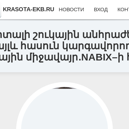
KRASOTA-EKB.RU
НОВОСТИ
ВХОД
КОН
ալի շուկային անհրաժեշ
այլև հասուն կարգավորո
յին միջավայր․NABIX–ի