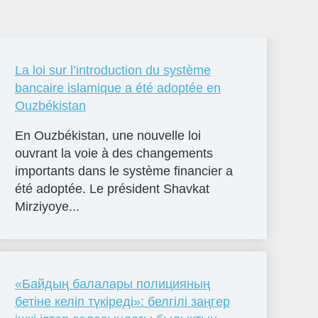
La loi sur l’introduction du système
bancaire islamique a été adoptée en
Ouzbékistan
En Ouzbékistan, une nouvelle loi
ouvrant la voie à des changements
importants dans le système financier a
été adoptée. Le président Shavkat
Mirziyoye...
«Байдың балалары полицияның
бетіне келіп түкіреді»: белгілі заңгер