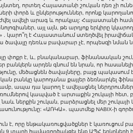
այնտեղ, որտեղ Հայաստանի շուկան դեռ չի ուն
ի փորձ և ընկերություններ, որոնք կարողանու
րժվել ավելի արագ և որակյալ: Հայաստանի համա
խնոլոգիաներ, այլ այն, թե արդյոք երկիրը կկա
․ կարո՞ղ է Հայաստանում ստեղծվել իրավիճակ, 
ա ծավալը դեռևս բավարար չէ, որպեսզի նման ն
լը փոքր է, և, բնականաբար, ֆինանսական շուկ
Մեր բանկերն արդեն գնում են նրան, որ հասանե
թյունը, մեծացնեն ծավալները, բայց պակասում
նական բանկը կարողանա քայլեր ձեռնարկել ֆի
բ, ապա դա կարող է ավելացնել ներդրումների 
ումներով կապված է արտաքին շուկայի հետ, բա
նաև ներքին շուկան, բարձրացնել մեր շուկա
սունությունը: «ԱՌԿԱ»․ պատմեք NABIX-ի գործո
յուն է, որը ենթակառուցվածքներ է կառուցում 
ան 9 տարի համագործակցել ենք ԱՊՀ երկրների 