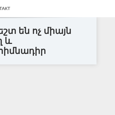
ТАКТ
տ են ոչ միայն
ղ և
 հիմնադիր