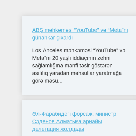
ABŞ məhkəməsi “YouTube” və “Meta”nı
günahkar çıxardı
Los-Anceles məhkəməsi “YouTube” və
Meta”nı 20 yaşlı iddiaçının zehni
sağlamlığına mənfi təsir göstərən
asılılıq yaradan məhsullar yaratmağa
görə məsu...
Әл-Фарабидегі форсаж: министр
Сәденов Алматыға арнайы
делегация жолдады