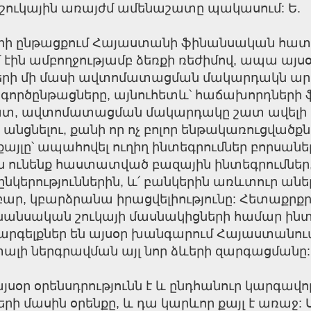
 է շուկային առայժմ ամենաշատը պակասում: Ե.
րի ընթացքում Հայաստանի ֆինանսական հատվածը
ին ամբողջությամբ ձեռքի ռեժիմով, ապա այսօ
ի մի մասի ավտոմատացման մակարդակն արդեն
րծընթացները, այնուհետև՝ հաճախորդների ֆ
տ, ավտոմատացման մակարդակը շատ ավելի բար
նելու, քանի որ ոչ բոլոր ենթակառուցվածքներ
 քայլը՝ ապահովել ուղիղ ինտեգրումներ բորսա
ն ունենք հաստատված բազային ինտեգրումներ,
 ընկերություններին, և՛ բանկերին առևտուր ան
 կբարձրանա իրացվելիությունը: Հետաքրքրութ
ինանսական շուկայի մասնակիցների համար ինտ
չ արգելքներ են այսօր խանգարում Հայաստանո
լի ներգրավման այլ նոր ձևերի զարգացմանը: 
յսօր օրենսդրությունն է և ընդհանուր կարգավ
րի մասին օրենքը, և դա կարևոր քայլ է առաջ: