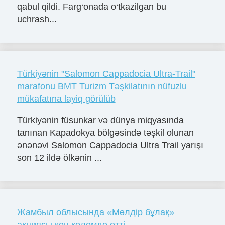
qabul qildi. Farg‘onada o‘tkazilgan bu
uchrash...
Türkiyənin "Salomon Cappadocia Ultra-Trail"
marafonu BMT Turizm Təşkilatının nüfuzlu
mükafatına layiq görülüb
Türkiyənin füsunkar və dünya miqyasında
tanınan Kapadokya bölgəsində təşkil olunan
ənənəvi Salomon Cappadocia Ultra Trail yarışı
son 12 ildə ölkənin ...
Жамбыл облысында «Мөлдір бұлақ»
акциясы кең көлемде өтті