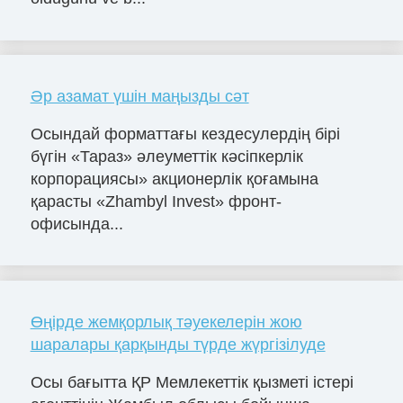
Әр азамат үшін маңызды сәт
Осындай форматтағы кездесулердің бірі
бүгін «Тараз» әлеуметтік кәсіпкерлік
корпорациясы» акционерлік қоғамына
қарасты «Zhambyl Invest» фронт-
офисында...
Өңірде жемқорлық тәуекелерін жою
шаралары қарқынды түрде жүргізілуде
Осы бағытта ҚР Мемлекеттік қызметі істері