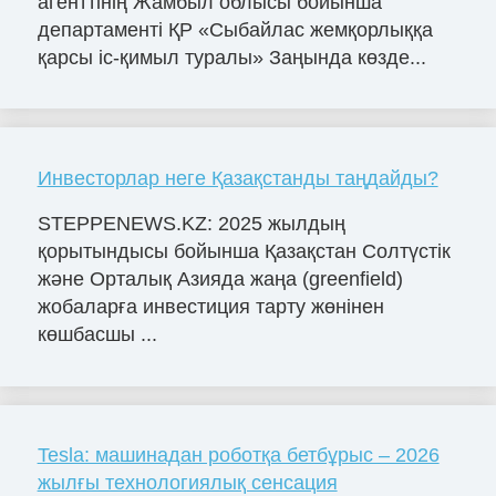
агенттінің Жамбыл облысы бойынша
департаменті ҚР «Сыбайлас жемқорлыққа
қарсы іс-қимыл туралы» Заңында көзде...
Инвесторлар неге Қазақстанды таңдайды?
STEPPENEWS.KZ: 2025 жылдың
қорытындысы бойынша Қазақстан Солтүстік
және Орталық Азияда жаңа (greenfield)
жобаларға инвестиция тарту жөнінен
көшбасшы ...
Tesla: машинадан роботқа бетбұрыс – 2026
жылғы технологиялық сенсация