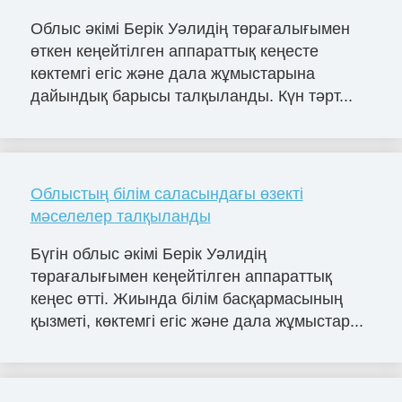
Облыс әкімі Берік Уәлидің төрағалығымен
өткен кеңейтілген аппараттық кеңесте
көктемгі егіс және дала жұмыстарына
дайындық барысы талқыланды. Күн тәрт...
Облыстың білім саласындағы өзекті
мәселелер талқыланды
Бүгін облыс әкімі Берік Уәлидің
төрағалығымен кеңейтілген аппараттық
кеңес өтті. Жиында білім басқармасының
қызметі, көктемгі егіс және дала жұмыстар...