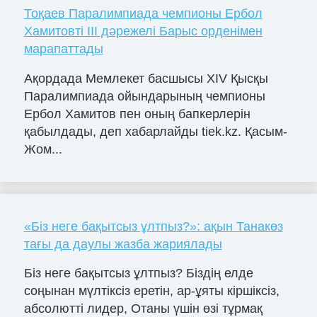
Тоқаев Паралимпиада чемпионы Ербол
Хамитовті III дәрежелі Барыс орденімен
марапаттады
Ақордада Мемлекет басшысы ХІV Қысқы
Паралимпиада ойындарының чемпионы
Ербол Хамитов пен оның бапкерлерін
қабылдады, деп хабарлайды tiek.kz. Қасым-
Жом...
«Біз неге бақытсыз ұлтпыз?»: ақын Танакөз
тағы да даулы жазба жариялады
Біз неге бақытсыз ұлтпыз? Біздің елде
соңынан мүлтіксіз еретін, ар-ұяты кіршіксіз,
абсолютті лидер, Отаны үшін өзі тұрмақ