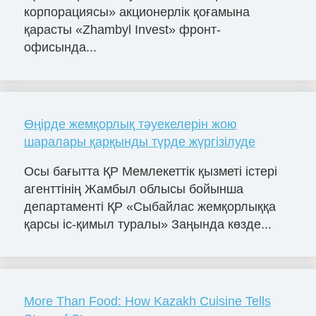
корпорациясы» акционерлік қоғамына
қарасты «Zhambyl Invest» фронт-
офисында...
Өңірде жемқорлық тәуекелерін жою
шаралары қарқынды түрде жүргізілуде
Осы бағытта ҚР Мемлекеттік қызметі істері
агенттінің Жамбыл облысы бойынша
департаменті ҚР «Сыбайлас жемқорлыққа
қарсы іс-қимыл туралы» Заңында көзде...
More Than Food: How Kazakh Cuisine Tells