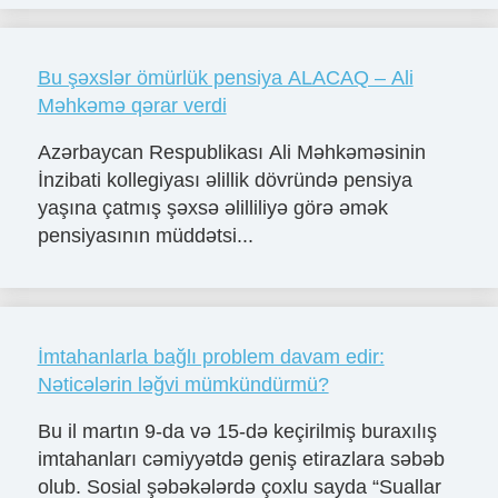
Bu şəxslər ömürlük pensiya ALACAQ – Ali
Məhkəmə qərar verdi
Azərbaycan Respublikası Ali Məhkəməsinin
İnzibati kollegiyası əlillik dövründə pensiya
yaşına çatmış şəxsə əlilliliyə görə əmək
pensiyasının müddətsi...
İmtahanlarla bağlı problem davam edir:
Nəticələrin ləğvi mümkündürmü?
Bu il martın 9-da və 15-də keçirilmiş buraxılış
imtahanları cəmiyyətdə geniş etirazlara səbəb
olub. Sosial şəbəkələrdə çoxlu sayda “Suallar