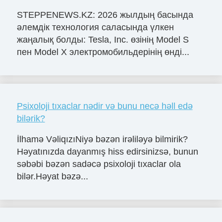
STEPPENEWS.KZ: 2026 жылдың басында
әлемдік технология саласында үлкен
жаңалық болды: Tesla, Inc. өзінің Model S
пен Model X электромобильдерінің өнді...
Psixoloji tıxaclar nədir və bunu necə həll edə
bilərik?
İlhamə VəliqızıNiyə bəzən irəliləyə bilmirik?
Həyatınızda dayanmış hiss edirsinizsə, bunun
səbəbi bəzən sadəcə psixoloji tıxaclar ola
bilər.Həyat bəzə...