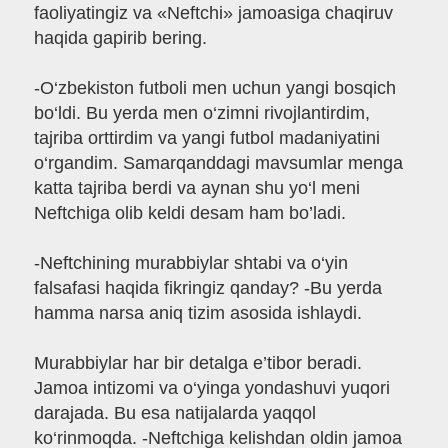
faoliyatingiz va «Neftchi» jamoasiga chaqiruv
haqida gapirib bering.
-O‘zbekiston futboli men uchun yangi bosqich
bo‘ldi. Bu yerda men o‘zimni rivojlantirdim,
tajriba orttirdim va yangi futbol madaniyatini
o‘rgandim. Samarqanddagi mavsumlar menga
katta tajriba berdi va aynan shu yo‘l meni
Neftchiga olib keldi desam ham bo’ladi.
-Neftchining murabbiylar shtabi va o‘yin
falsafasi haqida fikringiz qanday? -Bu yerda
hamma narsa aniq tizim asosida ishlaydi.
Murabbiylar har bir detalga e’tibor beradi.
Jamoa intizomi va o‘yinga yondashuvi yuqori
darajada. Bu esa natijalarda yaqqol
ko‘rinmoqda. -Neftchiga kelishdan oldin jamoa