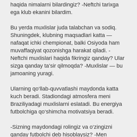
haqida nimalarni bilardingiz? -Neftchi tarixga
ega klub ekanini bilardim.
Bu yerda muxlislar juda talabchan va sodiq.
Shuningdek, klubning maqsadlari katta —
nafaqat ichki chempionat, balki Osiyoda ham
muvaffaqiyat qozonishga harakat qiladi. -
Neftchi muxlislari haqida fikringiz qanday? Ular
sizga qanday ta’sir qilmoqda? -Muxlislar — bu
jamoaning yuragi.
Ularning qo‘llab-quvvatlashi maydonda katta
kuch beradi. Stadiondagi atmosfera meni
Braziliyadagi muxlislarni eslatadi. Bu energiya
futbolchiga qo‘shimcha motivatsiya beradi.
-Sizning maydondagi rolingiz va o‘zingizni
qanday futbolchi deb hisoblaysiz? -Men