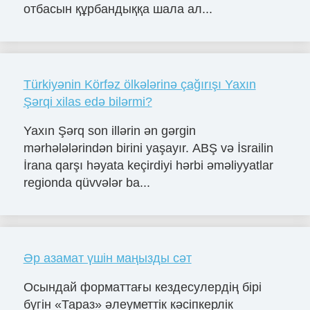
отбасын құрбандыққа шала ал...
Türkiyənin Körfəz ölkələrinə çağırışı Yaxın
Şərqi xilas edə bilərmi?
Yaxın Şərq son illərin ən gərgin
mərhələlərindən birini yaşayır. ABŞ və İsrailin
İrana qarşı həyata keçirdiyi hərbi əməliyyatlar
regionda qüvvələr ba...
Әр азамат үшін маңызды сәт
Осындай форматтағы кездесулердің бірі
бүгін «Тараз» әлеуметтік кәсіпкерлік