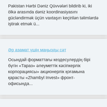
Pakistan Hərbi Dəniz Qüvvələri bildirib ki, iki
ölkə arasında dəniz koordinasiyasını
gücləndirmək üçün vaxtaşırı keçirilən təlimlərdə
iştirak etmək ü...
Әр азамат үшін маңызды сәт
Осындай форматтағы кездесулердің бірі
бүгін «Тараз» әлеуметтік кәсіпкерлік
корпорациясы» акционерлік қоғамына
қарасты «Zhambyl Invest» фронт-
офисында...