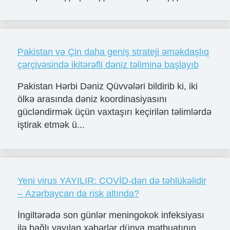
Pakistan və Çin daha geniş strateji əməkdaşlıq
çərçivəsində ikitərəfli dəniz təliminə başlayıb
Pakistan Hərbi Dəniz Qüvvələri bildirib ki, iki
ölkə arasında dəniz koordinasiyasını
gücləndirmək üçün vaxtaşırı keçirilən təlimlərdə
iştirak etmək ü...
Yeni virus YAYILIR: COVİD-dən də təhlükəlidir
– Azərbaycan da risk altında?
İngiltərədə son günlər meningokok infeksiyası
ilə bağlı yayılan xəbərlər dünya mətbuatının