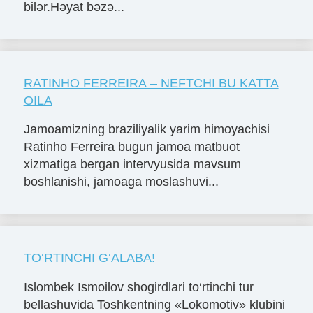
bilər.Həyat bəzə...
RATINHO FERREIRA – NEFTCHI BU KATTA
OILA
Jamoamizning braziliyalik yarim himoyachisi
Ratinho Ferreira bugun jamoa matbuot
xizmatiga bergan intervyusida mavsum
boshlanishi, jamoaga moslashuvi...
TO‘RTINCHI G‘ALABA!
Islombek Ismoilov shogirdlari to‘rtinchi tur
bellashuvida Toshkentning «Lokomotiv» klubini