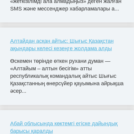
«жеткізілімді ала алмадыңыз» деген жалған
SMS және мессенджер хабарламалары а...
Алтайдан асқан айтыс: Шығыс Қазақстан
ақындары келесі кезеңге жолдама алды
Өскемен төрінде өткен рухани думан —
«Алтайым – алтын бесігім» атты
республикалық командалық айтыс Шығыс
Қазақстанның өнерсүйер қауымына айрықша
әсер...
Абай облысында көктемгі егіске дайындық
барысы қаралды