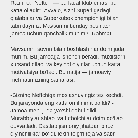
Ratinho: “Neftchi — bu faqat klub emas, bu
katta oiladir” -Avvalo, sizni Superligadagi
g’alabalar va Superkubok chempionligi bilan
tabriklaymiz. Mavsumni bunday boshlash
jamoa uchun qanchalik muhim? -Rahmat.
Mavsumni sovrin bilan boshlash har doim juda
muhim. Bu jamoaga ishonch beradi, muxlislarni
xursand qiladi va keyingi o‘yinlar uchun katta
motivatsiya bo‘ladi. Bu natija — jamoaviy
mehnatimizning samarasi.
-Sizning Neftchiga moslashuvingiz tez kechdi.
Bu jarayonda eng katta omil nima bo‘ldi? -
Jamoa meni juda yaxshi qabul qildi.
Murabbiylar shtabi va futbolchilar doim qo‘llab-
quvvatladi. Dastlab jismoniy jihatdan biroz
qiyinchiliklar bo‘ldi, lekin to‘g‘ri reja va sabr