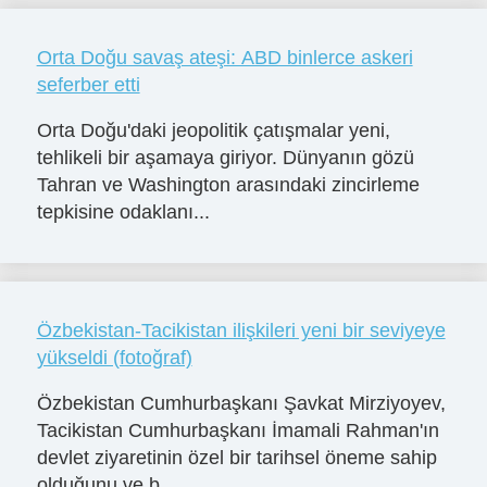
Orta Doğu savaş ateşi: ABD binlerce askeri
seferber etti
Orta Doğu'daki jeopolitik çatışmalar yeni,
tehlikeli bir aşamaya giriyor. Dünyanın gözü
Tahran ve Washington arasındaki zincirleme
tepkisine odaklanı...
Özbekistan-Tacikistan ilişkileri yeni bir seviyeye
yükseldi (fotoğraf)
Özbekistan Cumhurbaşkanı Şavkat Mirziyoyev,
Tacikistan Cumhurbaşkanı İmamali Rahman'ın
devlet ziyaretinin özel bir tarihsel öneme sahip
olduğunu ve b...