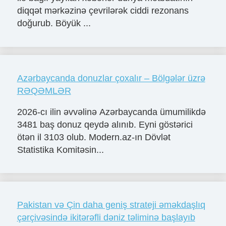
diqqət mərkəzinə çevrilərək ciddi rezonans
doğurub. Böyük ...
Azərbaycanda donuzlar çoxalır – Bölgələr üzrə
RƏQƏMLƏR
2026-cı ilin əvvəlinə Azərbaycanda ümumilikdə
3481 baş donuz qeydə alınıb. Eyni göstərici
ötən il 3103 olub. Modern.az-ın Dövlət
Statistika Komitəsin...
Pakistan və Çin daha geniş strateji əməkdaşlıq
çərçivəsində ikitərəfli dəniz təliminə başlayıb