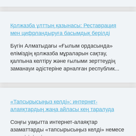
Қолжазба ұлттың қазынасы: Реставрация
мен цифрландыруға басымдық берілді
Бүгін Алматыдағы «Ғылым ордасында»
еліміздің қолжазба мұраларын сақтау,
қалпына келтіру және ғылыми зерттеудің
заманауи әдістеріне арналған республик...
«Тапсырысыңыз келді»: интернет-
алаяқтардың жаңа айласы кең таралуда
Соңғы уақытта интернет-алаяқтар
азаматтарды «тапсырысыңыз келді» немесе