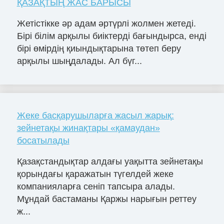
ҚАЗАҚТЫҢ ЖАС БАРЫСЫ
Жетістікке әр адам әртүрлі жолмен жетеді.
Бірі білім арқылы биіктерді бағындырса, енді
бірі өмірдің қиындықтарына төтеп беру
арқылы шыңдалады. Ал бүг...
Жеке басқарушыларға жасыл жарық:
зейнетақы жинақтары «қамаудан»
босатылады
Қазақстандықтар алдағы уақытта зейнетақы
қорындағы қаражатын түгелдей жеке
компанияларға сеніп тапсыра алады.
Мұндай бастаманы Қаржы нарығын реттеу
ж...