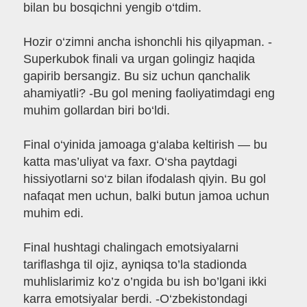
bilan bu bosqichni yengib o‘tdim.
Hozir o‘zimni ancha ishonchli his qilyapman. -
Superkubok finali va urgan golingiz haqida
gapirib bersangiz. Bu siz uchun qanchalik
ahamiyatli? -Bu gol mening faoliyatimdagi eng
muhim gollardan biri bo‘ldi.
Final o‘yinida jamoaga g‘alaba keltirish — bu
katta mas’uliyat va faxr. O‘sha paytdagi
hissiyotlarni so‘z bilan ifodalash qiyin. Bu gol
nafaqat men uchun, balki butun jamoa uchun
muhim edi.
Final hushtagi chalingach emotsiyalarni
tariflashga til ojiz, ayniqsa to’la stadionda
muhlislarimiz ko’z o’ngida bu ish bo’lgani ikki
karra emotsiyalar berdi. -O‘zbekistondagi