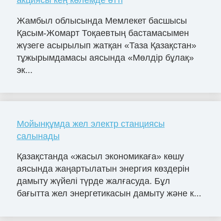
Жамбыл облысында Мемлекет басшысы
Қасым-Жомарт Тоқаевтың бастамасымен
жүзеге асырылып жатқан «Таза Қазақстан»
тұжырымдамасы аясында «Мөлдір бұлақ»
эк...
Мойынқұмда жел электр станциясы
салынады
Қазақстанда «жасыл экономикаға» көшу
аясында жаңартылатын энергия көздерін
дамыту жүйелі түрде жалғасуда. Бұл
бағытта жел энергетикасын дамыту және к...