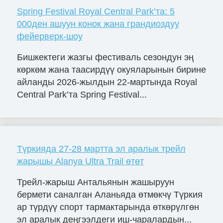
Spring Festival Royal Central Park’та: 5
000ден ашуун конок жана грандиоздуу
фейерверк-шоу
Бишкектеги жазгы фестиваль сезондун эң
көркөм жана таасирдүү окуяларынын бирине
айланды 2026-жылдын 22-мартында Royal
Central Park’та Spring Festival...
Түркияда 27-28 мартта эл аралык трейл
жарышы Alanya Ultra Trail өтөт
Трейл-жарыш Антальянын жашыруун
бермети саналган Аланьяда өтмөкчү Түркия
ар түрдүү спорт тармактарында өткөрүлгөн
эл аралык деңгээлдеги иш-чаралардын...