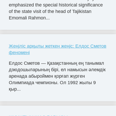
emphasized the special historical significance
of the state visit of the head of Tajikistan
Emomali Rahmon...
Жеңіліс арқылы жеткен жеңіс: Елдос Сметов
феномені
Елдос Сметов — Қазақстанның ең танымал
дзюдошыларының бірі, ел намысын әлемдік
аренада абыроймен қорғап жүрген
Олимпиада чемпионы. Ол 1992 жылы 9
қыр...