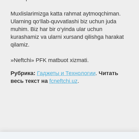
Muxlislarimizga katta rahmat aytmoqchiman.
Ularning qo‘llab-quvvatlashi biz uchun juda
muhim. Biz har bir o‘yinda ular uchun
kurashamiz va ularni xursand qilishga harakat
qilamiz.
»Neftchi» PFK matbuot xizmati.
Рубрика:
Гаджеты и Технологии
.
Читать
весь текст на
fcneftchi.uz
.