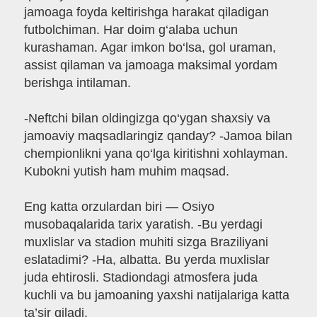
jamoaga foyda keltirishga harakat qiladigan
futbolchiman. Har doim g‘alaba uchun
kurashaman. Agar imkon bo‘lsa, gol uraman,
assist qilaman va jamoaga maksimal yordam
berishga intilaman.
-Neftchi bilan oldingizga qo‘ygan shaxsiy va
jamoaviy maqsadlaringiz qanday? -Jamoa bilan
chempionlikni yana qo‘lga kiritishni xohlayman.
Kubokni yutish ham muhim maqsad.
Eng katta orzulardan biri — Osiyo
musobaqalarida tarix yaratish. -Bu yerdagi
muxlislar va stadion muhiti sizga Braziliyani
eslatadimi? -Ha, albatta. Bu yerda muxlislar
juda ehtirosli. Stadiondagi atmosfera juda
kuchli va bu jamoaning yaxshi natijalariga katta
ta’sir qiladi.