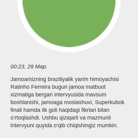
00:23, 29 Мар.
Jamoamizning braziliyalik yarim himoyachisi
Ratinho Ferreira bugun jamoa matbuot
xizmatiga bergan intervyusida mavsum
boshlanishi, jamoaga moslashuvi, Superkubok
finali hamda ilk goli haqidagi fikrlari bilan
o‘rtoqlashdi. Ushbu qiziqarli va mazmunli
intervyuni quyida o‘qib chiqishingiz mumkin.