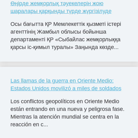
Өңірде жемқорлық тәуекелерін жою
шаралары қарқынды түрде жүргізілуде
Осы бағытта ҚР Мемлекеттік қызметі істері
агенттінің Жамбыл облысы бойынша
департаменті ҚР «Сыбайлас жемқорлыққа
қарсы іс-қимыл туралы» Заңында көзде...
Las llamas de la guerra en Oriente Medio:
Estados Unidos movilizó a miles de soldados
Los conflictos geopolíticos en Oriente Medio
están entrando en una nueva y peligrosa fase.
Mientras la atención mundial se centra en la
reacción en c...