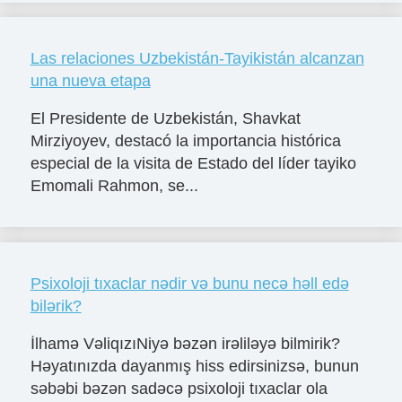
Las relaciones Uzbekistán-Tayikistán alcanzan
una nueva etapa
El Presidente de Uzbekistán, Shavkat
Mirziyoyev, destacó la importancia histórica
especial de la visita de Estado del líder tayiko
Emomali Rahmon, se...
Psixoloji tıxaclar nədir və bunu necə həll edə
bilərik?
İlhamə VəliqızıNiyə bəzən irəliləyə bilmirik?
Həyatınızda dayanmış hiss edirsinizsə, bunun
səbəbi bəzən sadəcə psixoloji tıxaclar ola