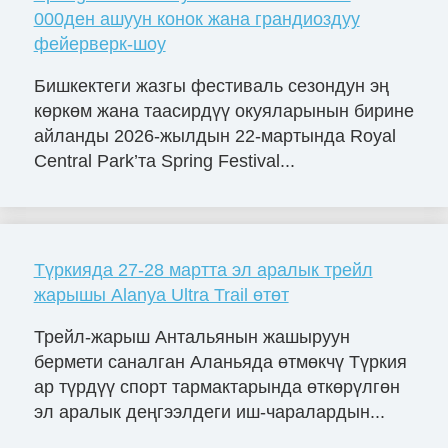
000ден ашуун конок жана грандиоздуу
фейерверк-шоу
Бишкектеги жазгы фестиваль сезондун эң
көркөм жана таасирдүү окуяларынын бирине
айланды 2026-жылдын 22-мартында Royal
Central Park’та Spring Festival...
Түркияда 27-28 мартта эл аралык трейл
жарышы Alanya Ultra Trail өтөт
Трейл-жарыш Антальянын жашыруун
бермети саналган Аланьяда өтмөкчү Түркия
ар түрдүү спорт тармактарында өткөрүлгөн
эл аралык деңгээлдеги иш-чаралардын...