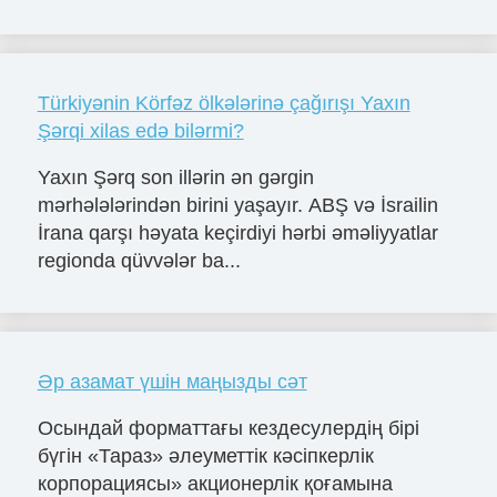
Türkiyənin Körfəz ölkələrinə çağırışı Yaxın
Şərqi xilas edə bilərmi?
Yaxın Şərq son illərin ən gərgin
mərhələlərindən birini yaşayır. ABŞ və İsrailin
İrana qarşı həyata keçirdiyi hərbi əməliyyatlar
regionda qüvvələr ba...
Әр азамат үшін маңызды сәт
Осындай форматтағы кездесулердің бірі
бүгін «Тараз» әлеуметтік кәсіпкерлік
корпорациясы» акционерлік қоғамына