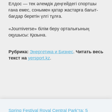
Елдос — тек әлемдік деңгейдегі спортшы
ғана емес, сонымен қатар жастарға бағыт-
бағдар беретін үлгі тұлға.
«Journiverse» білім беру орталығының
оқушысы: Қазына.
Рубрика:
Энергетика и Бизнес
.
Читать весь
текст на
yersport.kz
.
Spring Festival Royal Central Park’та: 5