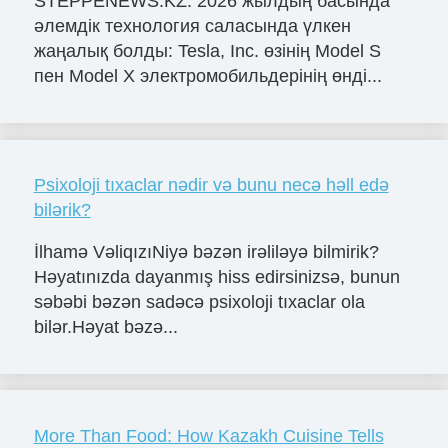
STEPPENEWS.KZ: 2026 жылдың басында
әлемдік технология саласында үлкен
жаңалық болды: Tesla, Inc. өзінің Model S
пен Model X электромобильдерінің өнді...
Psixoloji tıxaclar nədir və bunu necə həll edə
bilərik?
İlhamə VəliqızıNiyə bəzən irəliləyə bilmirik?
Həyatınızda dayanmış hiss edirsinizsə, bunun
səbəbi bəzən sadəcə psixoloji tıxaclar ola
bilər.Həyat bəzə...
More Than Food: How Kazakh Cuisine Tells