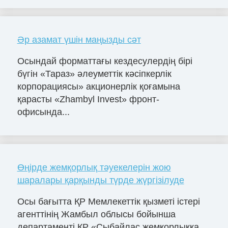
Әр азамат үшін маңызды сәт
Осындай форматтағы кездесулердің бірі
бүгін «Тараз» әлеуметтік кәсіпкерлік
корпорациясы» акционерлік қоғамына
қарасты «Zhambyl Invest» фронт-
офисында...
Өңірде жемқорлық тәуекелерін жою
шаралары қарқынды түрде жүргізілуде
Осы бағытта ҚР Мемлекеттік қызметі істері
агенттінің Жамбыл облысы бойынша
департаменті ҚР «Сыбайлас жемқорлыққа