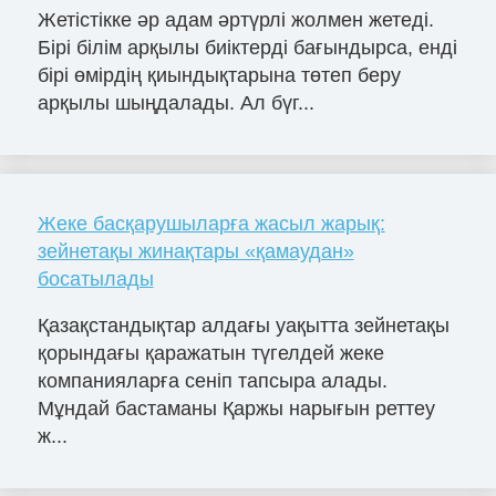
Жетістікке әр адам әртүрлі жолмен жетеді.
Бірі білім арқылы биіктерді бағындырса, енді
бірі өмірдің қиындықтарына төтеп беру
арқылы шыңдалады. Ал бүг...
Жеке басқарушыларға жасыл жарық:
зейнетақы жинақтары «қамаудан»
босатылады
Қазақстандықтар алдағы уақытта зейнетақы
қорындағы қаражатын түгелдей жеке
компанияларға сеніп тапсыра алады.
Мұндай бастаманы Қаржы нарығын реттеу
ж...