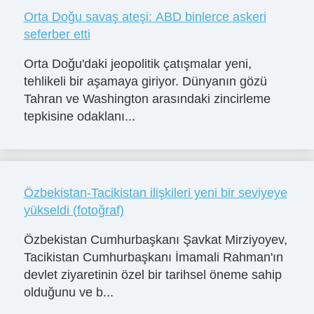
Orta Doğu savaş ateşi: ABD binlerce askeri
seferber etti
Orta Doğu'daki jeopolitik çatışmalar yeni,
tehlikeli bir aşamaya giriyor. Dünyanın gözü
Tahran ve Washington arasındaki zincirleme
tepkisine odaklanı...
Özbekistan-Tacikistan ilişkileri yeni bir seviyeye
yükseldi (fotoğraf)
Özbekistan Cumhurbaşkanı Şavkat Mirziyoyev,
Tacikistan Cumhurbaşkanı İmamali Rahman'ın
devlet ziyaretinin özel bir tarihsel öneme sahip
olduğunu ve b...