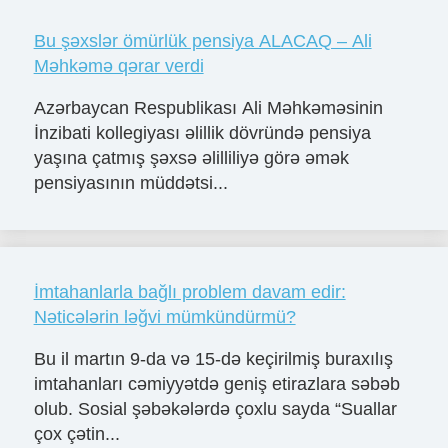
Bu şəxslər ömürlük pensiya ALACAQ – Ali
Məhkəmə qərar verdi
Azərbaycan Respublikası Ali Məhkəməsinin
İnzibati kollegiyası əlillik dövründə pensiya
yaşına çatmış şəxsə əlilliliyə görə əmək
pensiyasının müddətsi...
İmtahanlarla bağlı problem davam edir:
Nəticələrin ləğvi mümkündürmü?
Bu il martın 9-da və 15-də keçirilmiş buraxılış
imtahanları cəmiyyətdə geniş etirazlara səbəb
olub. Sosial şəbəkələrdə çoxlu sayda “Suallar
çox çətin...