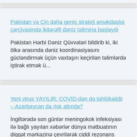
Pakistan və Çin daha geniş strateji əməkdaşlıq
çərçivəsində ikitərəfli dəniz təliminə başlayıb
Pakistan Hərbi Dəniz Qüvvələri bildirib ki, iki
ölkə arasında dəniz koordinasiyasını
gücləndirmək üçün vaxtaşırı keçirilən təlimlərdə
iştirak etmək ü...
Yeni virus YAYILIR: COVİD-dən də təhlükəlidir
– Azərbaycan da risk altında?
İngiltərədə son günlər meningokok infeksiyası
ilə bağlı yayılan xəbərlər dünya mətbuatının
diqqət mərkəzinə çevrilərək ciddi rezonans