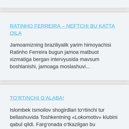
RATINHO FERREIRA – NEFTCHI BU KATTA
OILA
Jamoamizning braziliyalik yarim himoyachisi
Ratinho Ferreira bugun jamoa matbuot
xizmatiga bergan intervyusida mavsum
boshlanishi, jamoaga moslashuvi...
TO‘RTINCHI G‘ALABA!
Islombek Ismoilov shogirdlari to‘rtinchi tur
bellashuvida Toshkentning «Lokomotiv» klubini
qabul qildi. Farg‘onada o‘tkazilgan bu