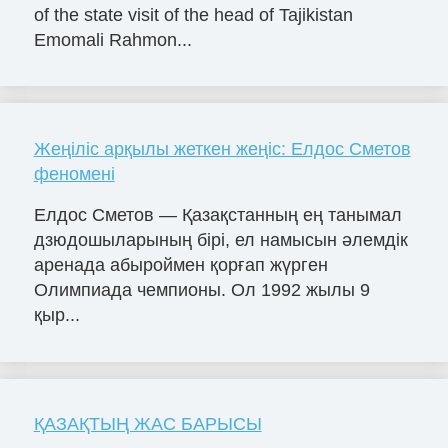
of the state visit of the head of Tajikistan
Emomali Rahmon...
Жеңіліс арқылы жеткен жеңіс: Елдос Сметов
феномені
Елдос Сметов — Қазақстанның ең танымал
дзюдошыларының бірі, ел намысын әлемдік
аренада абыроймен қорғап жүрген
Олимпиада чемпионы. Ол 1992 жылы 9
қыр...
ҚАЗАҚТЫҢ ЖАС БАРЫСЫ