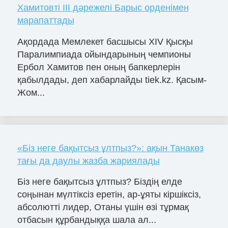
Хамитовті III дәрежелі Барыс орденімен
марапаттады
Ақордада Мемлекет басшысы ХІV Қысқы
Паралимпиада ойындарының чемпионы
Ербол Хамитов пен оның бапкерлерін
қабылдады, деп хабарлайды tiek.kz. Қасым-
Жом...
«Біз неге бақытсыз ұлтпыз?»: ақын Танакөз
тағы да даулы жазба жариялады
Біз неге бақытсыз ұлтпыз? Біздің елде
соңынан мүлтіксіз еретін, ар-ұяты кіршіксіз,
абсолютті лидер, Отаны үшін өзі тұрмақ
отбасын құрбандыққа шала ал...