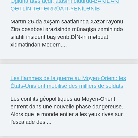
Oğluna atəş açdı, atasını öldürdü-BAKIDAKI
QƏTLİN TƏFƏRRÜATI-YENİLƏNİB
Martın 26-da axşam saatlarında Xəzər rayonu
Zirə qəsəbəsi ərazisində münaqişə zəminində
silahlı insident baş verib.DİN-in mətbuat
xidmətindən Modern....
Les flammes de la guerre au Moyen-Orient: les
États-Unis ont mobilisé des milliers de soldats
Les conflits géopolitiques au Moyen-Orient
entrent dans une nouvelle phase dangereuse.
Alors que le monde entier a les yeux rivés sur
l'escalade des ...