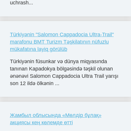
uchrash...
Türkiyənin "Salomon Cappadocia Ultra-Trail"
marafonu BMT Turizm Təşkilatının nüfuzlu
mükafatına layiq görülüb
Türkiyənin füsunkar və dünya miqyasında
tanınan Kapadokya bölgəsində təşkil olunan
ənənəvi Salomon Cappadocia Ultra Trail yarışı
son 12 ildə ölkənin ...
Жамбыл облысында «Мөлдір бұлақ»
акциясы кең көлемде өтті