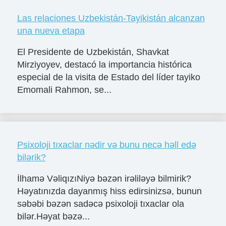
Las relaciones Uzbekistán-Tayikistán alcanzan
una nueva etapa
El Presidente de Uzbekistán, Shavkat
Mirziyoyev, destacó la importancia histórica
especial de la visita de Estado del líder tayiko
Emomali Rahmon, se...
Psixoloji tıxaclar nədir və bunu necə həll edə
bilərik?
İlhamə VəliqızıNiyə bəzən irəliləyə bilmirik?
Həyatınızda dayanmış hiss edirsinizsə, bunun
səbəbi bəzən sadəcə psixoloji tıxaclar ola
bilər.Həyat bəzə...