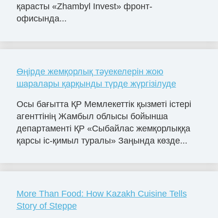
қарасты «Zhambyl Invest» фронт-
офисында...
Өңірде жемқорлық тәуекелерін жою
шаралары қарқынды түрде жүргізілуде
Осы бағытта ҚР Мемлекеттік қызметі істері
агенттінің Жамбыл облысы бойынша
департаменті ҚР «Сыбайлас жемқорлыққа
қарсы іс-қимыл туралы» Заңында көзде...
More Than Food: How Kazakh Cuisine Tells
Story of Steppe