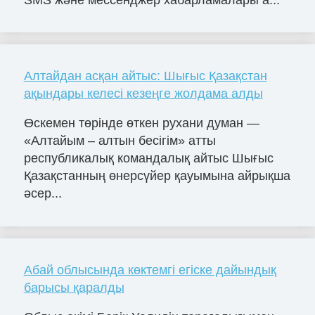
Алтайдан асқан айтыс: Шығыс Қазақстан
ақындары келесі кезеңге жолдама алды
Өскемен төрінде өткен рухани думан —
«Алтайым – алтын бесігім» атты
республикалық командалық айтыс Шығыс
Қазақстанның өнерсүйер қауымына айрықша
әсер...
Абай облысында көктемгі егіске дайындық
барысы қаралды