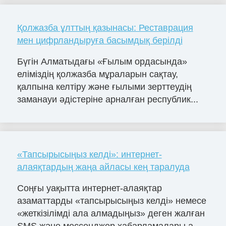
Қолжазба ұлттың қазынасы: Реставрация
мен цифрландыруға басымдық берілді
Бүгін Алматыдағы «Ғылым ордасында»
еліміздің қолжазба мұраларын сақтау,
қалпына келтіру және ғылыми зерттеудің
заманауи әдістеріне арналған республик...
«Тапсырысыңыз келді»: интернет-
алаяқтардың жаңа айласы кең таралуда
Соңғы уақытта интернет-алаяқтар
азаматтарды «тапсырысыңыз келді» немесе
«жеткізілімді ала алмадыңыз» деген жалған
SMS және мессенджер хабарламалары а...