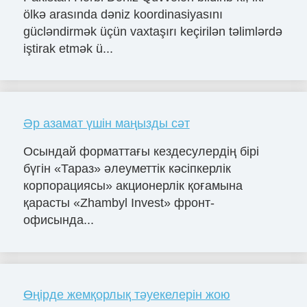
ölkə arasında dəniz koordinasiyasını
gücləndirmək üçün vaxtaşırı keçirilən təlimlərdə
iştirak etmək ü...
Әр азамат үшін маңызды сәт
Осындай форматтағы кездесулердің бірі
бүгін «Тараз» әлеуметтік кәсіпкерлік
корпорациясы» акционерлік қоғамына
қарасты «Zhambyl Invest» фронт-
офисында...
Өңірде жемқорлық тәуекелерін жою