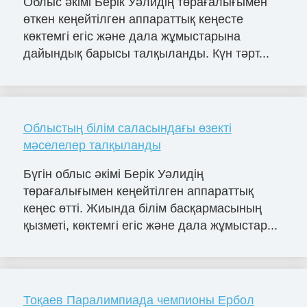
Облыс әкімі Берік Уәлидің төрағалығымен
өткен кеңейтілген аппараттық кеңесте
көктемгі егіс және дала жұмыстарына
дайындық барысы талқыланды. Күн тәрт...
Облыстың білім саласындағы өзекті
мәселелер талқыланды
Бүгін облыс әкімі Берік Уәлидің
төрағалығымен кеңейтілген аппараттық
кеңес өтті. Жиында білім басқармасының
қызметі, көктемгі егіс және дала жұмыстар...
Тоқаев Паралимпиада чемпионы Ербол