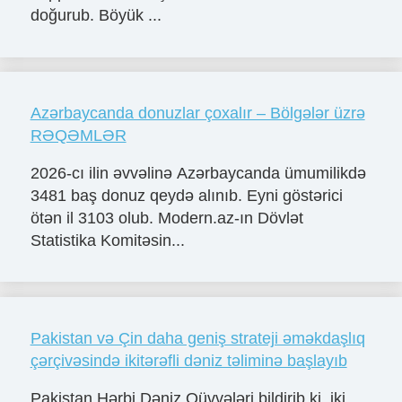
doğurub. Böyük ...
Azərbaycanda donuzlar çoxalır – Bölgələr üzrə
RƏQƏMLƏR
2026-cı ilin əvvəlinə Azərbaycanda ümumilikdə
3481 baş donuz qeydə alınıb. Eyni göstərici
ötən il 3103 olub. Modern.az-ın Dövlət
Statistika Komitəsin...
Pakistan və Çin daha geniş strateji əməkdaşlıq
çərçivəsində ikitərəfli dəniz təliminə başlayıb
Pakistan Hərbi Dəniz Qüvvələri bildirib ki, iki