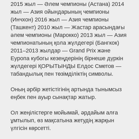
2015 жыл — Әлем чемпионы (Астана) 2014
жыл — Азия ойындарының чемпионы
(Инчхон) 2016 жыл — Азия чемпионы
(Ташкент) 2010 жыл — Жастар арасындағы
әлем чемпионы (Марокко) 2013 жыл — Азия
чемпионатының қола жүлдегері (Бангкок)
2011–2013 жылдар — Grand Prix және
Еуропа кубогы кезеңдерінің бірнеше дүркін
жүлдегері ҚОРЫТЫНДЫ Елдос Сметов —
табандылық пен төзімділіктің символы.
Оның әрбір жетістігінің артында тынымсыз
еңбек пен ауыр сынақтар жатыр.
Ол жеңілістерге мойымай, әрдайым алға
ұмтылып, өз мақсатына жетудің жарқын
үлгісін көрсетті.