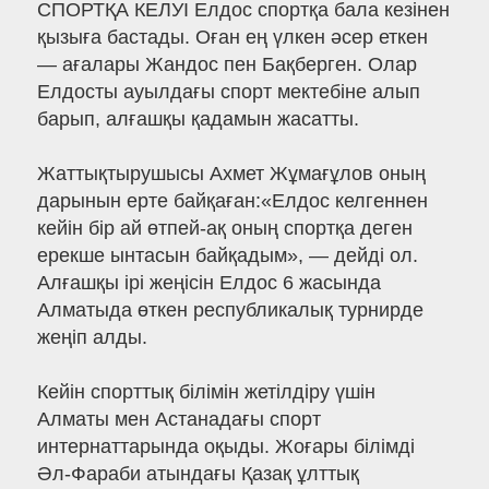
СПОРТҚА КЕЛУІ Елдос спортқа бала кезінен
қызыға бастады. Оған ең үлкен әсер еткен
— ағалары Жандос пен Бақберген. Олар
Елдосты ауылдағы спорт мектебіне алып
барып, алғашқы қадамын жасатты.
Жаттықтырушысы Ахмет Жұмағұлов оның
дарынын ерте байқаған:«Елдос келгеннен
кейін бір ай өтпей-ақ оның спортқа деген
ерекше ынтасын байқадым», — дейді ол.
Алғашқы ірі жеңісін Елдос 6 жасында
Алматыда өткен республикалық турнирде
жеңіп алды.
Кейін спорттық білімін жетілдіру үшін
Алматы мен Астанадағы спорт
интернаттарында оқыды. Жоғары білімді
Әл-Фараби атындағы Қазақ ұлттық