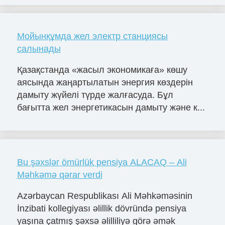
Мойынқұмда жел электр станциясы
салынады
Қазақстанда «жасыл экономикаға» көшу
аясында жаңартылатын энергия көздерін
дамыту жүйелі түрде жалғасуда. Бұл
бағытта жел энергетикасын дамыту және к...
Bu şəxslər ömürlük pensiya ALACAQ – Ali
Məhkəmə qərar verdi
Azərbaycan Respublikası Ali Məhkəməsinin
İnzibati kollegiyası əlillik dövründə pensiya
yaşına çatmış şəxsə əlilliliyə görə əmək