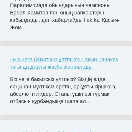
Паралимпиада ойындарының чемпионы
Ербол Хамитов пен оның бапкерлерін
қабылдады, деп хабарлайды tiek.kz. Қасым-
Жом...
«Біз неге бақытсыз ұлтпыз?»: ақын Танакөз
тағы да даулы жазба жариялады
Біз неге бақытсыз ұлтпыз? Біздің елде
соңынан мүлтіксіз еретін, ар-ұяты кіршіксіз,
абсолютті лидер, Отаны үшін өзі тұрмақ
отбасын құрбандыққа шала ал...