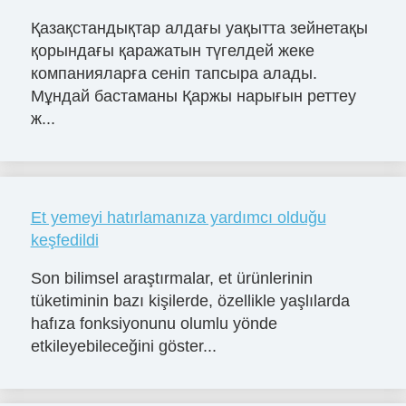
Қазақстандықтар алдағы уақытта зейнетақы
қорындағы қаражатын түгелдей жеке
компанияларға сеніп тапсыра алады.
Мұндай бастаманы Қаржы нарығын реттеу
ж...
Et yemeyi hatırlamanıza yardımcı olduğu
keşfedildi
Son bilimsel araştırmalar, et ürünlerinin
tüketiminin bazı kişilerde, özellikle yaşlılarda
hafıza fonksiyonunu olumlu yönde
etkileyebileceğini göster...