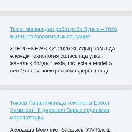
Tesla: машинадан роботқа бетбұрыс – 2026
жылғы технологиялық сенсация
STEPPENEWS.KZ: 2026 жылдың басында
әлемдік технология саласында үлкен
жаңалық болды: Tesla, Inc. өзінің Model S
пен Model X электромобильдерінің өнді...
Тоқаев Паралимпиада чемпионы Ербол
Хамитовті III дәрежелі Барыс орденімен
марапаттады
Ақордада Мемлекет басшысы ХІV Қысқы