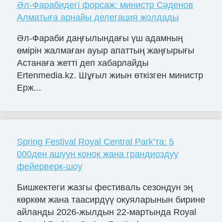
Әл-Фарабидегі форсаж: министр Сәденов
Алматыға арнайы делегация жолдады
Әл-Фараби даңғылындағы үш адамның
өмірін жалмаған ауыр апаттың жаңғырығы
Астанаға жетті деп хабарлайды
Ertenmedia.kz. Шұғыл жиын өткізген министр
Ерж...
Spring Festival Royal Central Park’та: 5
000ден ашуун конок жана грандиоздуу
фейерверк-шоу
Бишкектеги жазгы фестиваль сезондун эң
көркөм жана таасирдүү окуяларынын бирине
айланды 2026-жылдын 22-мартында Royal