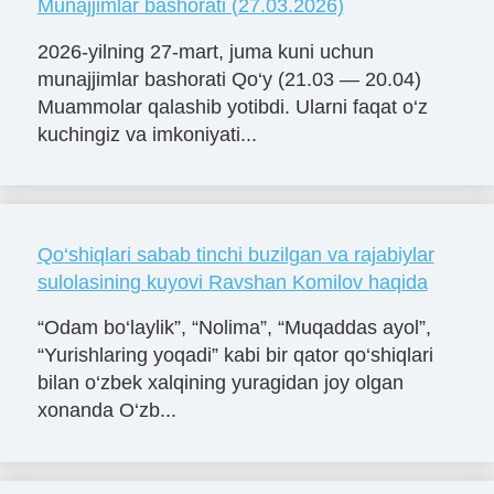
Munajjimlar bashorati (27.03.2026)
2026-yilning 27-mart, juma kuni uchun
munajjimlar bashorati Qo‘y (21.03 — 20.04)
Muammolar qalashib yotibdi. Ularni faqat o‘z
kuchingiz va imkoniyati...
Qo‘shiqlari sabab tinchi buzilgan va rajabiylar
sulolasining kuyovi Ravshan Komilov haqida
“Odam bo‘laylik”, “Nolima”, “Muqaddas ayol”,
“Yurishlaring yoqadi” kabi bir qator qo‘shiqlari
bilan o‘zbek xalqining yuragidan joy olgan
xonanda O‘zb...