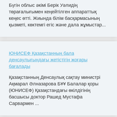
Бүгін облыс әкімі Берік Уәлидің
төрағалығымен кеңейтілген аппараттық
кеңес өтті. Жиында білім басқармасының
қызметі, көктемгі егіс және дала жұмыстар...
ЮНИСЕФ Қазақстанның бала
денсаулығындағы жетістігін жоғары
бағалады
Қазақстанның Денсаулық сақтау министрі
Ақмарал Әлназарова БҰҰ Балалар қоры
(ЮНИСЕФ) Қазақстандағы өкілдігінің
басшысы доктор Рашед Мустафа
Сарвармен ...