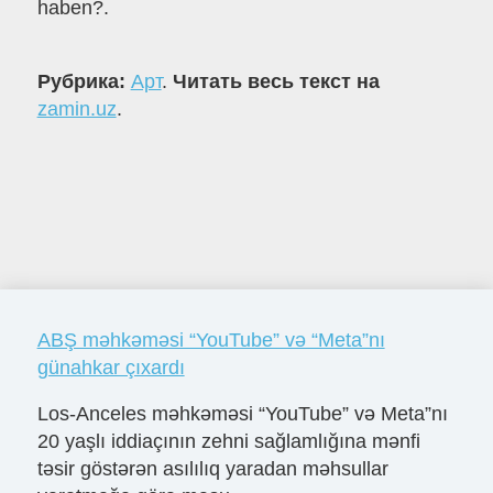
haben?.
Рубрика:
Арт
.
Читать весь текст на
zamin.uz
.
ABŞ məhkəməsi “YouTube” və “Meta”nı
günahkar çıxardı
Los-Anceles məhkəməsi “YouTube” və Meta”nı
20 yaşlı iddiaçının zehni sağlamlığına mənfi
təsir göstərən asılılıq yaradan məhsullar