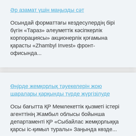
Әр азамат үшін маңызды сәт
Осындай форматтағы кездесулердің бірі
бүгін «Тараз» әлеуметтік кәсіпкерлік
корпорациясы» акционерлік қоғамына
қарасты «Zhambyl Invest» фронт-
офисында...
Өңірде жемқорлық тәуекелерін жою
шаралары қарқынды түрде жүргізілуде
Осы бағытта ҚР Мемлекеттік қызметі істері
агенттінің Жамбыл облысы бойынша
департаменті ҚР «Сыбайлас жемқорлыққа
қарсы іс-қимыл туралы» Заңында көзде...