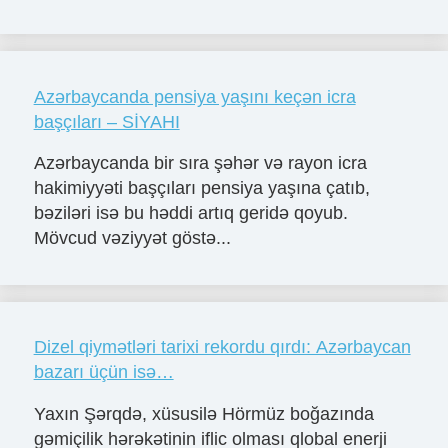
Azərbaycanda pensiya yaşını keçən icra
başçıları – SİYAHI
Azərbaycanda bir sıra şəhər və rayon icra
hakimiyyəti başçıları pensiya yaşına çatıb,
bəziləri isə bu həddi artıq geridə qoyub.
Mövcud vəziyyət göstə...
Dizel qiymətləri tarixi rekordu qırdı: Azərbaycan
bazarı üçün isə…
Yaxın Şərqdə, xüsusilə Hörmüz boğazında
gəmiçilik hərəkətinin iflic olması qlobal enerji