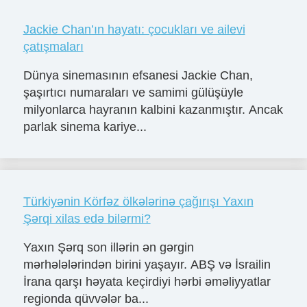
Jackie Chan’ın hayatı: çocukları ve ailevi
çatışmaları
Dünya sinemasının efsanesi Jackie Chan,
şaşırtıcı numaraları ve samimi gülüşüyle
milyonlarca hayranın kalbini kazanmıştır. Ancak
parlak sinema kariye...
Türkiyənin Körfəz ölkələrinə çağırışı Yaxın
Şərqi xilas edə bilərmi?
Yaxın Şərq son illərin ən gərgin
mərhələlərindən birini yaşayır. ABŞ və İsrailin
İrana qarşı həyata keçirdiyi hərbi əməliyyatlar
regionda qüvvələr ba...