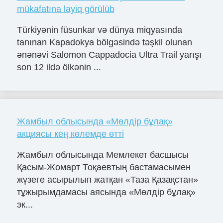
mükafatına layiq görülüb
Türkiyənin füsunkar və dünya miqyasında
tanınan Kapadokya bölgəsində təşkil olunan
ənənəvi Salomon Cappadocia Ultra Trail yarışı
son 12 ildə ölkənin ...
Жамбыл облысында «Мөлдір бұлақ»
акциясы кең көлемде өтті
Жамбыл облысында Мемлекет басшысы
Қасым-Жомарт Тоқаевтың бастамасымен
жүзеге асырылып жатқан «Таза Қазақстан»
тұжырымдамасы аясында «Мөлдір бұлақ»
эк...