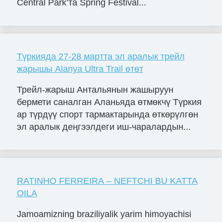
Central Park’та Spring Festival...
Түркияда 27-28 мартта эл аралык трейл
жарышы Alanya Ultra Trail өтөт
Трейл-жарыш Антальянын жашыруун
бермети саналган Аланьяда өтмөкчү Түркия
ар түрдүү спорт тармактарында өткөрүлгөн
эл аралык деңгээлдеги иш-чаралардын...
RATINHO FERREIRA – NEFTCHI BU KATTA
OILA
Jamoamizning braziliyalik yarim himoyachisi