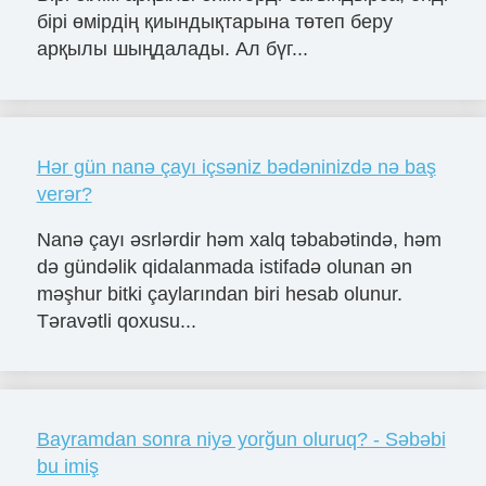
бірі өмірдің қиындықтарына төтеп беру
арқылы шыңдалады. Ал бүг...
Hər gün nanə çayı içsəniz bədəninizdə nə baş
verər?
Nanə çayı əsrlərdir həm xalq təbabətində, həm
də gündəlik qidalanmada istifadə olunan ən
məşhur bitki çaylarından biri hesab olunur.
Təravətli qoxusu...
Bayramdan sonra niyə yorğun oluruq? - Səbəbi
bu imiş