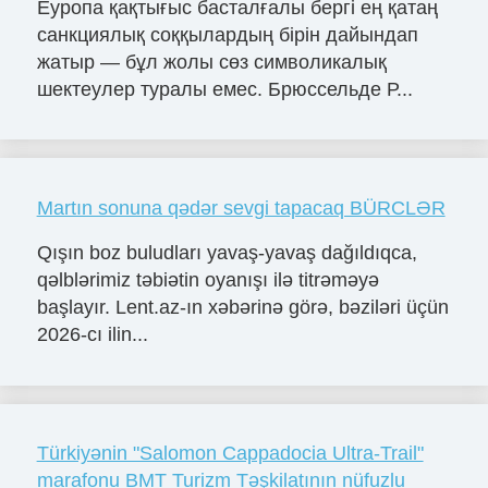
Еуропа қақтығыс басталғалы бергі ең қатаң
санкциялық соққылардың бірін дайындап
жатыр — бұл жолы сөз символикалық
шектеулер туралы емес. Брюссельде Р...
Martın sonuna qədər sevgi tapacaq BÜRCLƏR
Qışın boz buludları yavaş-yavaş dağıldıqca,
qəlblərimiz təbiətin oyanışı ilə titrəməyə
başlayır. Lent.az-ın xəbərinə görə, bəziləri üçün
2026-cı ilin...
Türkiyənin "Salomon Cappadocia Ultra-Trail"
marafonu BMT Turizm Təşkilatının nüfuzlu