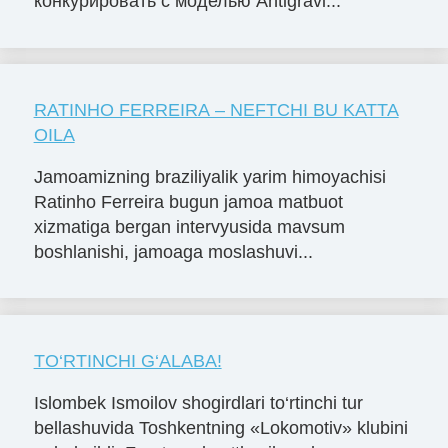
конкурировать с моделью Antigravi...
RATINHO FERREIRA – NEFTCHI BU KATTA
OILA
Jamoamizning braziliyalik yarim himoyachisi
Ratinho Ferreira bugun jamoa matbuot
xizmatiga bergan intervyusida mavsum
boshlanishi, jamoaga moslashuvi...
TO‘RTINCHI G‘ALABA!
Islombek Ismoilov shogirdlari to‘rtinchi tur
bellashuvida Toshkentning «Lokomotiv» klubini