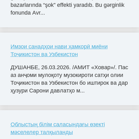
bazarlarında “şok” effekti yaradıb. Bu gərginlik
fonunda Avr...
Имзои санадҳои нави ҳамкорӣ миёни
Тоҷикистон ва Узбекистон
ДУШАНБЕ, 26.03.2026. /АМИТ «Ховар»/. Пас
аз анҷоми мулоқоту музокироти сатҳи олии
Тоҷикистон ва Узбекистон бо иштирок ва дар
ҳузури Сарони давлатҳо м...
Облыстың білім саласындағы өзекті
мәселелер талқыланды