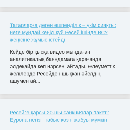
Татарларға деген өшпенділік – үкім сияқты:
неге мұндай көңіл-күй Ресей ішінде ВСУ
жеңісіне жұмыс істейді
Кейде бір қысқа видео мыңдаған
аналитикалық баяндамаға қарағанда
әлдеқайда көп нәрсені айтады. Әлеуметтік
желілерде Ресейден шыққан әйелдің
ашумен ай...
Ресейге қарсы 20-шы санкциялар пакеті:
Еуропа негізгі табыс көзін жабуы мүмкін