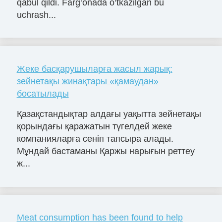
qabul qildi. Farg‘onada o‘tkazilgan bu
uchrash...
Жеке басқарушыларға жасыл жарық:
зейнетақы жинақтары «қамаудан»
босатылады
Қазақстандықтар алдағы уақытта зейнетақы
қорындағы қаражатын түгелдей жеке
компанияларға сеніп тапсыра алады.
Мұндай бастаманы Қаржы нарығын реттеу
ж...
Meat consumption has been found to help