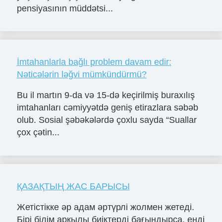
pensiyasının müddətsi...
İmtahanlarla bağlı problem davam edir:
Nəticələrin ləğvi mümkündürmü?
Bu il martın 9-da və 15-də keçirilmiş buraxılış
imtahanları cəmiyyətdə geniş etirazlara səbəb
olub. Sosial şəbəkələrdə çoxlu sayda “Suallar
çox çətin...
ҚАЗАҚТЫҢ ЖАС БАРЫСЫ
Жетістікке әр адам әртүрлі жолмен жетеді.
Бірі білім арқылы биіктерді бағындырса, енді