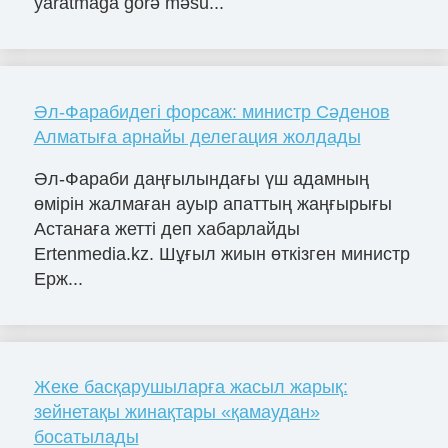
yaratmağa görə məsu...
Әл-Фарабидегі форсаж: министр Сәденов
Алматыға арнайы делегация жолдады
Әл-Фараби даңғылындағы үш адамның
өмірін жалмаған ауыр апаттың жаңғырығы
Астанаға жетті деп хабарлайды
Ertenmedia.kz. Шұғыл жиын өткізген министр
Ерж...
Жеке басқарушыларға жасыл жарық:
зейнетақы жинақтары «қамаудан»
босатылады