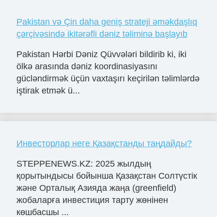
Pakistan və Çin daha geniş strateji əməkdaşlıq
çərçivəsində ikitərəfli dəniz təliminə başlayıb
Pakistan Hərbi Dəniz Qüvvələri bildirib ki, iki
ölkə arasında dəniz koordinasiyasını
gücləndirmək üçün vaxtaşırı keçirilən təlimlərdə
iştirak etmək ü...
Инвесторлар неге Қазақстанды таңдайды?
STEPPENEWS.KZ: 2025 жылдың
қорытындысы бойынша Қазақстан Солтүстік
және Орталық Азияда жаңа (greenfield)
жобаларға инвестиция тарту жөнінен
көшбасшы ...