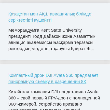
Қазақстан мен АҚШ авиациялық білімде
серіктестікті күшейтті
Меморандумға Kent State University
президенті Тодд Дайакон және Азаматтық
авиация академиясы Басқарма төрағасы -
ректордың міндетін атқарушы Қайрат Ж...
Компактный дрон DJI Avata 360 предлагает
панорамную съемку в разрешении 8K
Китайская компания DJI представила Avata
360 – свой первый FPV-дрон с полноценной
360°-камерой. Устройство призвано