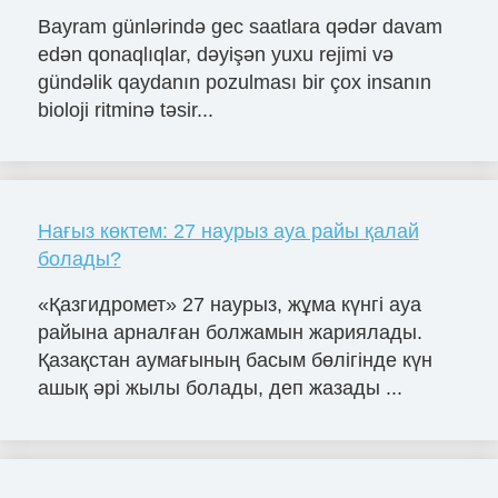
Bayram günlərində gec saatlara qədər davam
edən qonaqlıqlar, dəyişən yuxu rejimi və
gündəlik qaydanın pozulması bir çox insanın
bioloji ritminə təsir...
Нағыз көктем: 27 наурыз ауа райы қалай
болады?
«Қазгидромет» 27 наурыз, жұма күнгі ауа
райына арналған болжамын жариялады.
Қазақстан аумағының басым бөлігінде күн
ашық әрі жылы болады, деп жазады ...