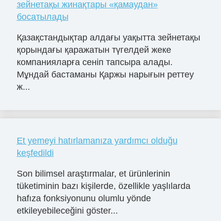
зейнетақы жинақтары «қамаудан»
босатылады
Қазақстандықтар алдағы уақытта зейнетақы
қорындағы қаражатын түгелдей жеке
компанияларға сеніп тапсыра алады.
Мұндай бастаманы Қаржы нарығын реттеу
ж...
Et yemeyi hatırlamanıza yardımcı olduğu
keşfedildi
Son bilimsel araştırmalar, et ürünlerinin
tüketiminin bazı kişilerde, özellikle yaşlılarda
hafıza fonksiyonunu olumlu yönde
etkileyebileceğini göster...