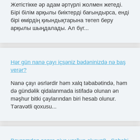
Жетістікке әр адам әртүрлі жолмен жетеді.
Бірі білім арқылы биіктерді бағындырса, енді
бірі өмірдің қиындықтарына төтеп беру
арқылы шыңдалады. Ал бүг...
Hər gün nanə çayı içsəniz bədəninizdə nə baş
verər?
Nanə çayı əsrlərdir həm xalq təbabətində, həm
də gündəlik qidalanmada istifadə olunan ən
məşhur bitki çaylarından biri hesab olunur.
Təravətli qoxusu...