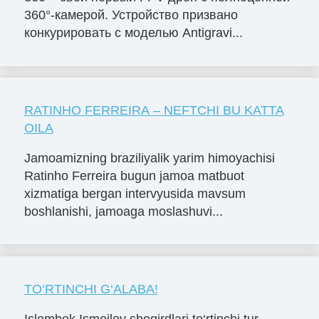
360°-камерой. Устройство призвано
конкурировать с моделью Antigravi...
RATINHO FERREIRA – NEFTCHI BU KATTA
OILA
Jamoamizning braziliyalik yarim himoyachisi
Ratinho Ferreira bugun jamoa matbuot
xizmatiga bergan intervyusida mavsum
boshlanishi, jamoaga moslashuvi...
TO‘RTINCHI G‘ALABA!
Islombek Ismoilov shogirdlari to‘rtinchi tur