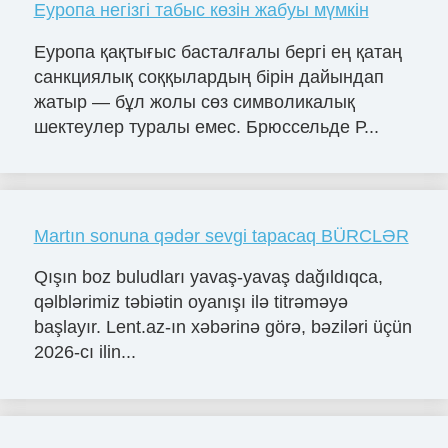
Еуропа негізгі табыс көзін жабуы мүмкін
Еуропа қақтығыс басталғалы бергі ең қатаң
санкциялық соққылардың бірін дайындап
жатыр — бұл жолы сөз символикалық
шектеулер туралы емес. Брюссельде Р...
Martın sonuna qədər sevgi tapacaq BÜRCLƏR
Qışın boz buludları yavaş-yavaş dağıldıqca,
qəlblərimiz təbiətin oyanışı ilə titrəməyə
başlayır. Lent.az-ın xəbərinə görə, bəziləri üçün
2026-cı ilin...