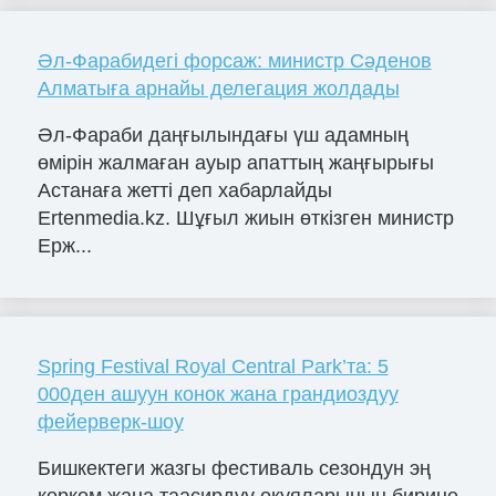
Әл-Фарабидегі форсаж: министр Сәденов
Алматыға арнайы делегация жолдады
Әл-Фараби даңғылындағы үш адамның
өмірін жалмаған ауыр апаттың жаңғырығы
Астанаға жетті деп хабарлайды
Ertenmedia.kz. Шұғыл жиын өткізген министр
Ерж...
Spring Festival Royal Central Park’та: 5
000ден ашуун конок жана грандиоздуу
фейерверк-шоу
Бишкектеги жазгы фестиваль сезондун эң
көркөм жана таасирдүү окуяларынын бирине