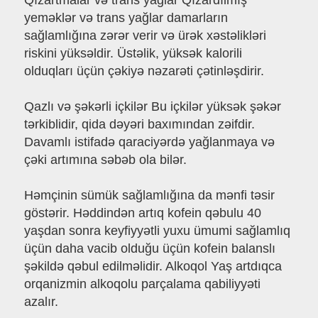
Qızartmalar və trans yağlar Qızardılmış
yeməklər və trans yağlar damarların
sağlamlığına zərər verir və ürək xəstəlikləri
riskini yüksəldir. Üstəlik, yüksək kalorili
olduqları üçün çəkiyə nəzarəti çətinləşdirir.
Qazlı və şəkərli içkilər Bu içkilər yüksək şəkər
tərkiblidir, qida dəyəri baxımından zəifdir.
Davamlı istifadə qaraciyərdə yağlanmaya və
çəki artımına səbəb ola bilər.
Həmçinin sümük sağlamlığına da mənfi təsir
göstərir. Həddindən artıq kofein qəbulu 40
yaşdan sonra keyfiyyətli yuxu ümumi sağlamlıq
üçün daha vacib olduğu üçün kofein balanslı
şəkildə qəbul edilməlidir. Alkoqol Yaş artdıqca
orqanizmin alkoqolu parçalama qabiliyyəti
azalır.