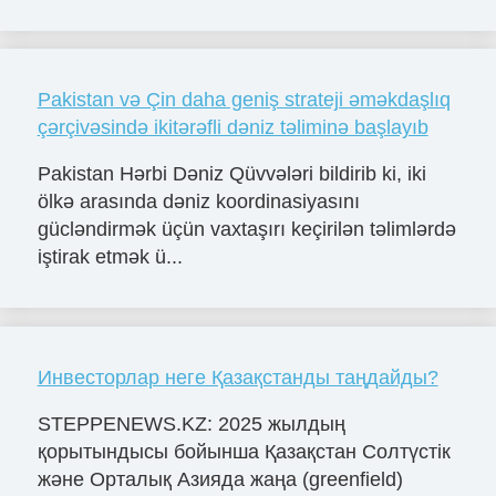
Pakistan və Çin daha geniş strateji əməkdaşlıq
çərçivəsində ikitərəfli dəniz təliminə başlayıb
Pakistan Hərbi Dəniz Qüvvələri bildirib ki, iki
ölkə arasında dəniz koordinasiyasını
gücləndirmək üçün vaxtaşırı keçirilən təlimlərdə
iştirak etmək ü...
Инвесторлар неге Қазақстанды таңдайды?
STEPPENEWS.KZ: 2025 жылдың
қорытындысы бойынша Қазақстан Солтүстік
және Орталық Азияда жаңа (greenfield)