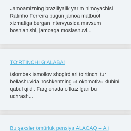
Jamoamizning braziliyalik yarim himoyachisi
Ratinho Ferreira bugun jamoa matbuot
xizmatiga bergan intervyusida mavsum
boshlanishi, jamoaga moslashuvi...
TO‘RTINCHI G‘ALABA!
Islombek Ismoilov shogirdlari to‘rtinchi tur
bellashuvida Toshkentning «Lokomotiv» klubini
qabul qildi. Farg‘onada o‘tkazilgan bu
uchrash...
Bu şəxslər ömürlük pensiya ALACAQ – Ali