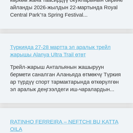
айланды 2026-жылдын 22-мартында Royal
Central Park’та Spring Festival...
Түркияда 27-28 мартта эл аралык трейл
жарышы Alanya Ultra Trail өтөт
Трейл-жарыш Антальянын жашыруун
бермети саналган Аланьяда өтмөкчү Түркия
ар түрдүү спорт тармактарында өткөрүлгөн
эл аралык деңгээлдеги иш-чаралардын...
RATINHO FERREIRA – NEFTCHI BU KATTA
OILA