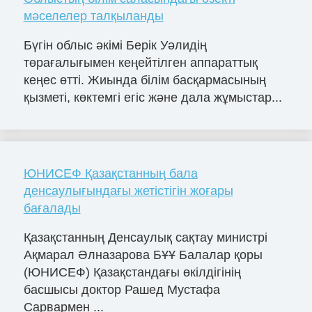
мәселелер талқыланды
Бүгін облыс әкімі Берік Уәлидің
төрағалығымен кеңейтілген аппараттық
кеңес өтті. Жиында білім басқармасының
қызметі, көктемгі егіс және дала жұмыстар...
ЮНИСЕФ Қазақстанның бала
денсаулығындағы жетістігін жоғары
бағалады
Қазақстанның Денсаулық сақтау министрі
Ақмарал Әлназарова БҰҰ Балалар қоры
(ЮНИСЕФ) Қазақстандағы өкілдігінің
басшысы доктор Рашед Мустафа
Сарвармен ...