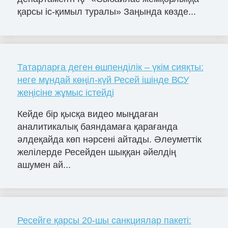
қарсы іс-қимыл туралы» Заңында көзде...
Татарларға деген өшпенділік – үкім сияқты:
неге мұндай көңіл-күй Ресей ішінде ВСУ
жеңісіне жұмыс істейді
Кейде бір қысқа видео мыңдаған
аналитикалық баяндамаға қарағанда
әлдеқайда көп нәрсені айтады. Әлеуметтік
желілерде Ресейден шыққан әйелдің
ашумен ай...
Ресейге қарсы 20-шы санкциялар пакеті: