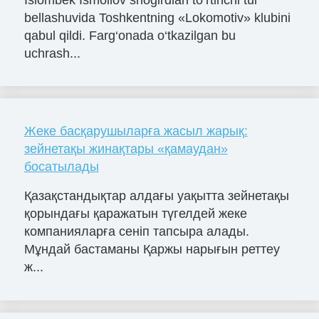
bellashuvida Toshkentning «Lokomotiv» klubini
qabul qildi. Farg‘onada o‘tkazilgan bu
uchrash...
Жеке басқарушыларға жасыл жарық:
зейнетақы жинақтары «қамаудан»
босатылады
Қазақстандықтар алдағы уақытта зейнетақы
қорындағы қаражатын түгелдей жеке
компанияларға сеніп тапсыра алады.
Мұндай бастаманы Қаржы нарығын реттеу
ж...