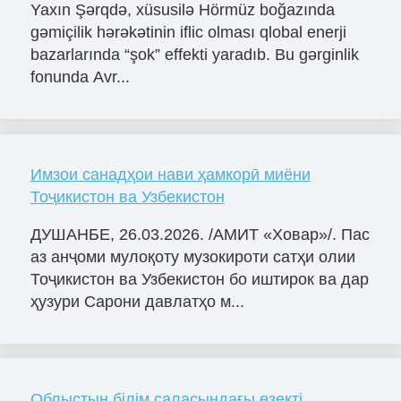
Yaxın Şərqdə, xüsusilə Hörmüz boğazında
gəmiçilik hərəkətinin iflic olması qlobal enerji
bazarlarında “şok” effekti yaradıb. Bu gərginlik
fonunda Avr...
Имзои санадҳои нави ҳамкорӣ миёни
Тоҷикистон ва Узбекистон
ДУШАНБЕ, 26.03.2026. /АМИТ «Ховар»/. Пас
аз анҷоми мулоқоту музокироти сатҳи олии
Тоҷикистон ва Узбекистон бо иштирок ва дар
ҳузури Сарони давлатҳо м...
Облыстың білім саласындағы өзекті