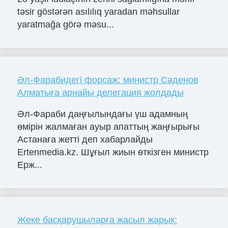
təsir göstərən asılılıq yaradan məhsullar
yaratmağa görə məsu...
Әл-Фарабидегі форсаж: министр Сәденов
Алматыға арнайы делегация жолдады
Әл-Фараби даңғылындағы үш адамның
өмірін жалмаған ауыр апаттың жаңғырығы
Астанаға жетті деп хабарлайды
Ertenmedia.kz. Шұғыл жиын өткізген министр
Ерж...
Жеке басқарушыларға жасыл жарық: