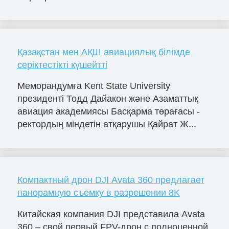
Қазақстан мен АҚШ авиациялық білімде
серіктестікті күшейтті
Меморандумға Kent State University
президенті Тодд Дайакон және Азаматтық
авиация академиясы Басқарма төрағасы -
ректордың міндетін атқарушы Қайрат Ж...
Компактный дрон DJI Avata 360 предлагает
панорамную съемку в разрешении 8K
Китайская компания DJI представила Avata
360 – свой первый FPV-дрон с полноценной