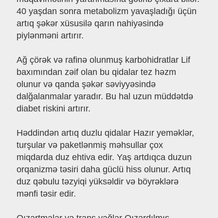
40 yaşdan sonra metabolizm yavaşladığı üçün
artıq şəkər xüsusilə qarın nahiyəsində
piylənməni artırır.
Ağ çörək və rafinə olunmuş karbohidratlar Lif
baxımından zəif olan bu qidalar tez həzm
olunur və qanda şəkər səviyyəsində
dalğalanmalar yaradır. Bu hal uzun müddətdə
diabet riskini artırır.
Həddindən artıq duzlu qidalar Hazır yeməklər,
turşular və paketlənmiş məhsullar çox
miqdarda duz ehtiva edir. Yaş artdıqca duzun
orqanizmə təsiri daha güclü hiss olunur. Artıq
duz qəbulu təzyiqi yüksəldir və böyrəklərə
mənfi təsir edir.