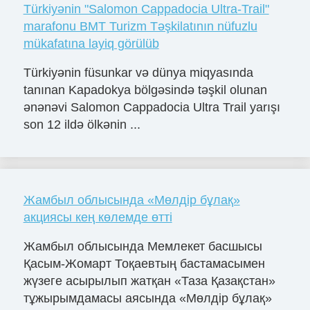
Türkiyənin "Salomon Cappadocia Ultra-Trail"
marafonu BMT Turizm Təşkilatının nüfuzlu
mükafatına layiq görülüb
Türkiyənin füsunkar və dünya miqyasında
tanınan Kapadokya bölgəsində təşkil olunan
ənənəvi Salomon Cappadocia Ultra Trail yarışı
son 12 ildə ölkənin ...
Жамбыл облысында «Мөлдір бұлақ»
акциясы кең көлемде өтті
Жамбыл облысында Мемлекет басшысы
Қасым-Жомарт Тоқаевтың бастамасымен
жүзеге асырылып жатқан «Таза Қазақстан»
тұжырымдамасы аясында «Мөлдір бұлақ»