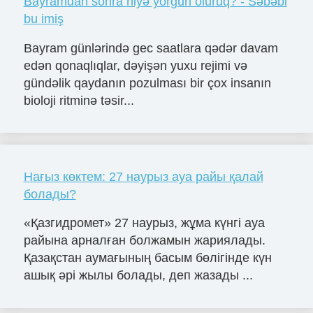
Bayramdan sonra niyə yorğun oluruq? - Səbəbi
bu imiş
Bayram günlərində gec saatlara qədər davam
edən qonaqlıqlar, dəyişən yuxu rejimi və
gündəlik qaydanın pozulması bir çox insanın
bioloji ritminə təsir...
Нағыз көктем: 27 наурыз ауа райы қалай
болады?
«Қазгидромет» 27 наурыз, жұма күнгі ауа
райына арналған болжамын жариялады.
Қазақстан аумағының басым бөлігінде күн
ашық әрі жылы болады, деп жазады ...