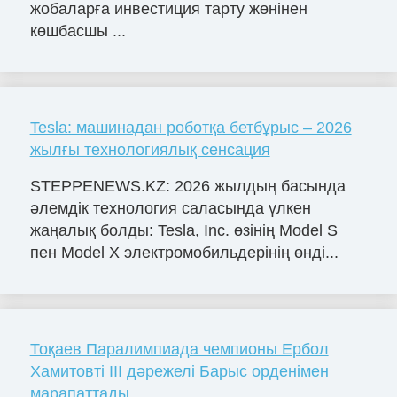
жобаларға инвестиция тарту жөнінен
көшбасшы ...
Tesla: машинадан роботқа бетбұрыс – 2026
жылғы технологиялық сенсация
STEPPENEWS.KZ: 2026 жылдың басында
әлемдік технология саласында үлкен
жаңалық болды: Tesla, Inc. өзінің Model S
пен Model X электромобильдерінің өнді...
Тоқаев Паралимпиада чемпионы Ербол
Хамитовті III дәрежелі Барыс орденімен
марапаттады