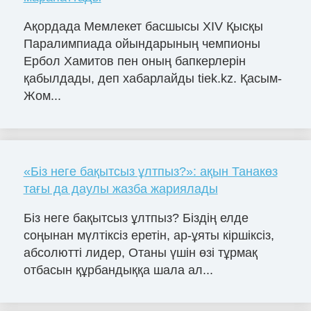
Ақордада Мемлекет басшысы ХІV Қысқы
Паралимпиада ойындарының чемпионы
Ербол Хамитов пен оның бапкерлерін
қабылдады, деп хабарлайды tiek.kz. Қасым-
Жом...
«Біз неге бақытсыз ұлтпыз?»: ақын Танакөз
тағы да даулы жазба жариялады
Біз неге бақытсыз ұлтпыз? Біздің елде
соңынан мүлтіксіз еретін, ар-ұяты кіршіксіз,
абсолютті лидер, Отаны үшін өзі тұрмақ
отбасын құрбандыққа шала ал...