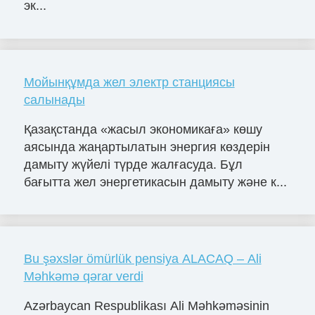
эк...
Мойынқұмда жел электр станциясы
салынады
Қазақстанда «жасыл экономикаға» көшу
аясында жаңартылатын энергия көздерін
дамыту жүйелі түрде жалғасуда. Бұл
бағытта жел энергетикасын дамыту және к...
Bu şəxslər ömürlük pensiya ALACAQ – Ali
Məhkəmə qərar verdi
Azərbaycan Respublikası Ali Məhkəməsinin