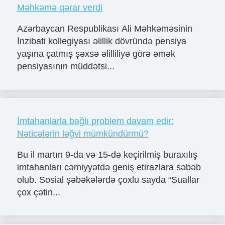
Məhkəmə qərar verdi
Azərbaycan Respublikası Ali Məhkəməsinin
İnzibati kollegiyası əlillik dövründə pensiya
yaşına çatmış şəxsə əlilliliyə görə əmək
pensiyasının müddətsi...
İmtahanlarla bağlı problem davam edir:
Nəticələrin ləğvi mümkündürmü?
Bu il martın 9-da və 15-də keçirilmiş buraxılış
imtahanları cəmiyyətdə geniş etirazlara səbəb
olub. Sosial şəbəkələrdə çoxlu sayda “Suallar
çox çətin...