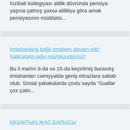
İnzibati kollegiyası əlillik dövründə pensiya
yaşına çatmış şəxsə əlilliliyə görə əmək
pensiyasının müddətsi...
İmtahanlarla bağlı problem davam edir:
Nəticələrin ləğvi mümkündürmü?
Bu il martın 9-da və 15-də keçirilmiş buraxılış
imtahanları cəmiyyətdə geniş etirazlara səbəb
olub. Sosial şəbəkələrdə çoxlu sayda “Suallar
çox çətin...
ҚАЗАҚТЫҢ ЖАС БАРЫСЫ