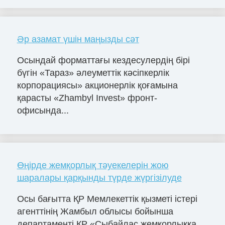
Әр азамат үшін маңызды сәт
Осындай форматтағы кездесулердің бірі
бүгін «Тараз» әлеуметтік кәсіпкерлік
корпорациясы» акционерлік қоғамына
қарасты «Zhambyl Invest» фронт-
офисында...
Өңірде жемқорлық тәуекелерін жою
шаралары қарқынды түрде жүргізілуде
Осы бағытта ҚР Мемлекеттік қызметі істері
агенттінің Жамбыл облысы бойынша
департаменті ҚР «Сыбайлас жемқорлыққа