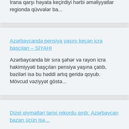
İrana qarşı həyata keçirdiyi hərbi əməliyyatlar
regionda qüvvələr ba...
Azərbaycanda pensiya yaşını keçən icra
başçıları – SİYAHI
Azərbaycanda bir sıra şəhər və rayon icra
hakimiyyəti başçıları pensiya yaşına çatıb,
bəziləri isə bu həddi artıq geridə qoyub.
Mövcud vəziyyət göstə...
Dizel qiymətləri tarixi rekordu qırdı: Azərbaycan
bazarı üçün isə…