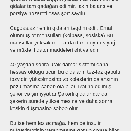
qidalar tam qadağan edilmir, lakin balans və
porsiya nəzarəti əsas şərt sayılır.
Cagdas.az həmin qidaları təqdim edir: Emal
olunmuş ət məhsulları (kolbasa, sosiska) Bu
məhsullar yüksək miqdarda duz, doymuş yağ
və müxtəlif qatqı maddələri ehtiva edir.
40 yaşdan sonra ürək-damar sistemi daha
həssas olduğu üçün bu qidaların tez-tez qəbulu
təzyiqin yüksəlməsinə və xolesterin balansının
pozulmasına səbəb ola bilər. Rafinə edilmiş
şəkər və şirniyyatlar Şəkərli qidalar qanda
şəkərin sürətlə yüksəlməsinə və daha sonra
kəskin düşməsinə səbəb olur.
Bu isə həm tez acmağa, həm də insulin
müqavimətinin yaranmasına gətirib çıxara bilər.