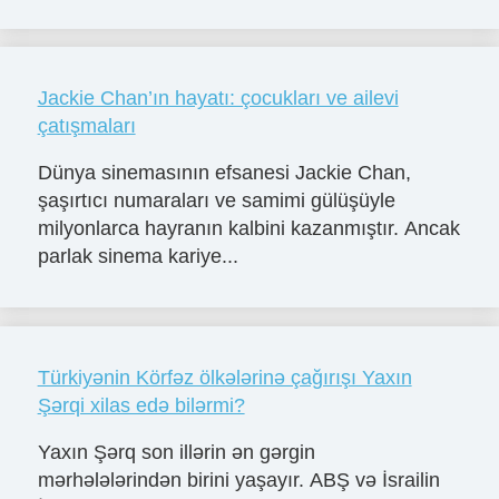
Jackie Chan’ın hayatı: çocukları ve ailevi
çatışmaları
Dünya sinemasının efsanesi Jackie Chan,
şaşırtıcı numaraları ve samimi gülüşüyle
milyonlarca hayranın kalbini kazanmıştır. Ancak
parlak sinema kariye...
Türkiyənin Körfəz ölkələrinə çağırışı Yaxın
Şərqi xilas edə bilərmi?
Yaxın Şərq son illərin ən gərgin
mərhələlərindən birini yaşayır. ABŞ və İsrailin