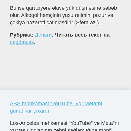
Bu isə qaraciyərə əlavə yük düşməsinə səbəb
olur. Alkoqol həmçinin yuxu rejimini pozur və
çəkiyə nəzarəti çətinləşdirir.(Sfera.az ).
Рубрика:
Деньги
.
Читать весь текст на
cagdas.az
.
ABŞ məhkəməsi “YouTube” və “Meta”nı
günahkar çıxardı
Los-Anceles məhkəməsi “YouTube” və Meta”nı
20 yaşlı iddiaçının zehni sağlamlığına mənfi