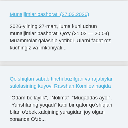
Munajjimlar bashorati (27.03.2026)
2026-yilning 27-mart, juma kuni uchun
munajjimlar bashorati Qo‘y (21.03 — 20.04)
Muammolar qalashib yotibdi. Ularni faqat o‘z
kuchingiz va imkoniyati...
Qo‘shiqlari sabab tinchi buzilgan va rajabiylar
sulolasining kuyovi Ravshan Komilov haqida
“Odam bo‘laylik”, “Nolima”, “Muqaddas ayol”,
“Yurishlaring yoqadi” kabi bir qator qo‘shiqlari
bilan o‘zbek xalqining yuragidan joy olgan
xonanda O‘zb...