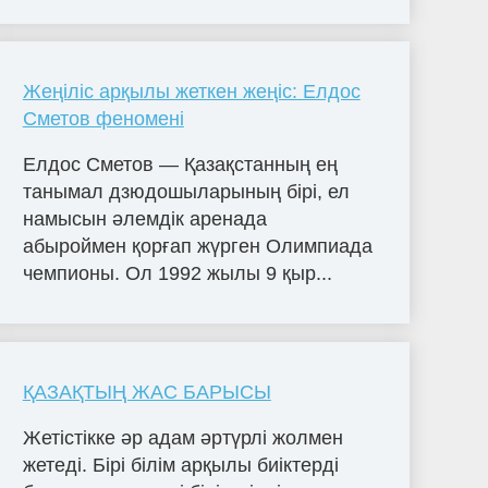
Жеңіліс арқылы жеткен жеңіс: Елдос
Сметов феномені
Елдос Сметов — Қазақстанның ең
танымал дзюдошыларының бірі, ел
намысын әлемдік аренада
абыроймен қорғап жүрген Олимпиада
чемпионы. Ол 1992 жылы 9 қыр...
ҚАЗАҚТЫҢ ЖАС БАРЫСЫ
Жетістікке әр адам әртүрлі жолмен
жетеді. Бірі білім арқылы биіктерді