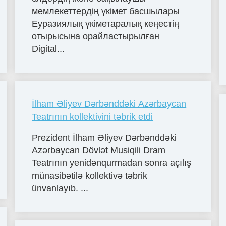
мемлекеттердің үкімет басшылары
Еуразиялық үкіметаралық кеңестің
отырысына орайластырылған
Digital...
İlham Əliyev Dərbənddəki Azərbaycan
Teatrının kollektivini təbrik etdi
Prezident İlham Əliyev Dərbənddəki
Azərbaycan Dövlət Musiqili Dram
Teatrının yenidənqurmadan sonra açılış
münasibətilə kollektivə təbrik
ünvanlayıb. ...