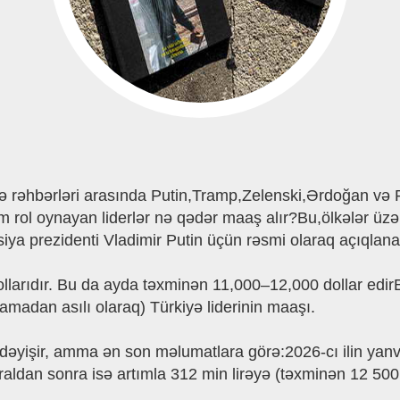
ə rəhbərləri arasında Putin,Tramp,Zelenski,Ərdoğan və P
rol oynayan liderlər nə qədər maaş alır?Bu,ölkələr üzə 
iya prezidenti Vladimir Putin üçün rəsmi olaraq açıqlan
ollarıdır. Bu da ayda təxminən 11,000–12,000 dollar edi
lamadan asılı olaraq) Türkiyə liderinin maaşı.
dəyişir, amma ən son məlumatlara görə:2026-cı ilin yan
aldan sonra isə artımla 312 min lirəyə (təxminən 12 500 A