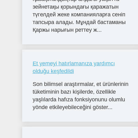
зейнетақы қорындағы қаражатын
түгелдей жеке компанияларға сеніп
тапсыра алады. Мұндай бастаманы
Қаржы нарығын реттеу ж...
Et yemeyi hatırlamanıza yardımcı
olduğu keşfedildi
Son bilimsel araştırmalar, et ürünlerinin
tüketiminin bazı kişilerde, özellikle
yaşlılarda hafıza fonksiyonunu olumlu
yönde etkileyebileceğini göster...