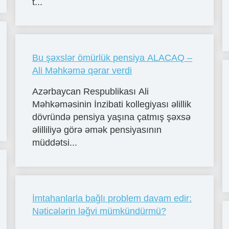
t...
Bu şəxslər ömürlük pensiya ALACAQ –
Ali Məhkəmə qərar verdi
Azərbaycan Respublikası Ali
Məhkəməsinin İnzibati kollegiyası əlillik
dövründə pensiya yaşına çatmış şəxsə
əlilliliyə görə əmək pensiyasının
müddətsi...
İmtahanlarla bağlı problem davam edir:
Nəticələrin ləğvi mümkündürmü?