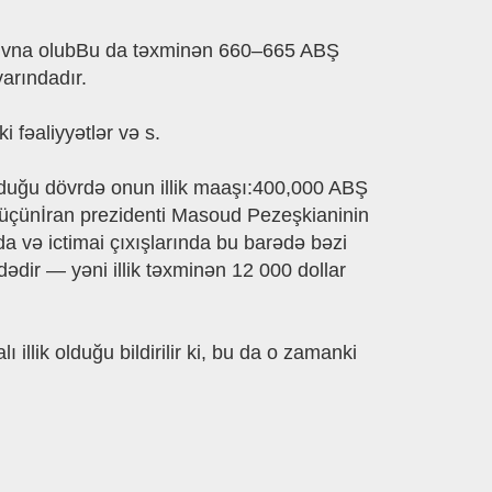
 qrivna olubBu da təxminən 660–665 ABŞ
arındadır.
fəaliyyətlər və s.
 olduğu dövrdə onun illik maaşı:400,000 ABŞ
ə üçünİran prezidenti Masoud Pezeşkianinin
a və ictimai çıxışlarında bu barədə bəzi
ədir — yəni illik təxminən 12 000 dollar
illik olduğu bildirilir ki, bu da o zamanki