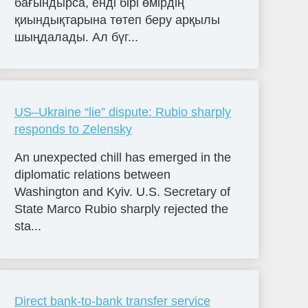
бағындырса, енді бірі өмірдің
қиындықтарына төтеп беру арқылы
шыңдалады. Ал бүг...
US–Ukraine “lie” dispute: Rubio sharply
responds to Zelensky
An unexpected chill has emerged in the
diplomatic relations between
Washington and Kyiv. U.S. Secretary of
State Marco Rubio sharply rejected the
sta...
Direct bank-to-bank transfer service