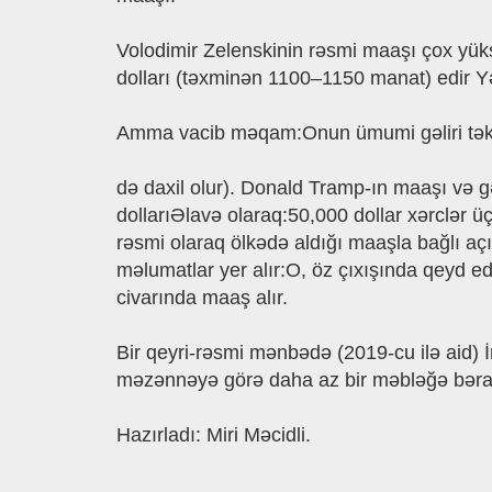
Volodimir Zelenskinin rəsmi maaşı çox yük
dolları (təxminən 1100–1150 manat) edir Yə
Amma vacib məqam:Onun ümumi gəliri təkcə 
də daxil olur). Donald Tramp-ın maaşı və gə
dollarıƏlavə olaraq:50,000 dollar xərclər
rəsmi olaraq ölkədə aldığı maaşla bağlı aç
məlumatlar yer alır:O, öz çıxışında qeyd ed
civarında maaş alır.
Bir qeyri-rəsmi mənbədə (2019‑cu ilə aid) İr
məzənnəyə görə daha az bir məbləğə bərab
Hazırladı: Miri Məcidli.