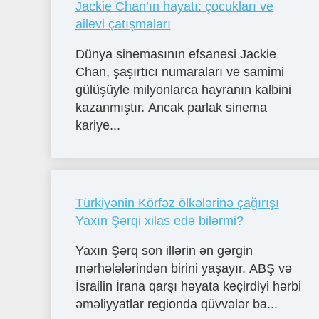
Jackie Chan’ın hayatı: çocukları ve
ailevi çatışmaları
Dünya sinemasının efsanesi Jackie
Chan, şaşırtıcı numaraları ve samimi
gülüşüyle milyonlarca hayranın kalbini
kazanmıştır. Ancak parlak sinema
kariye...
Türkiyənin Körfəz ölkələrinə çağırışı
Yaxın Şərqi xilas edə bilərmi?
Yaxın Şərq son illərin ən gərgin
mərhələlərindən birini yaşayır. ABŞ və
İsrailin İrana qarşı həyata keçirdiyi hərbi
əməliyyatlar regionda qüvvələr ba...