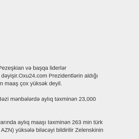
ezeşkian və başqa liderlər
dəyişir.Oxu24.com Prezidentlərin aldığı
an maaş çox yüksək deyil.
rBəzi mənbələrdə aylıq təxminən 23,000
varında aylıq maaşı təxminən 263 min türk
ZN) yüksələ biləcəyi bildirilir Zelenskinin