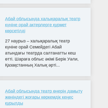
Абай облысында халықаралық театр
күніне орай актерлерге құрмет
көрсетілді
27 наурыз – халықаралық театр
күніне орай Семейдегі Абай
атындағы театрда салтанатты кеш
өтті. Шараға облыс әкімі Берік Уәли,
Қазақстанның Халық әрті...
Абай облысында театр өнерін дамыту
жөніндегі жоғары көркемдік кеңес
құрылды