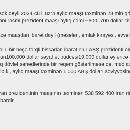
sək deyil.2024-cü il üzrə aylıq maaşı təxminən 28 min
ni rəsmi prezident maaşı aylıq cəmi ~600–700 dollar civ
maaşdan ibarət deyil (məsələn, əmlak kirayəsi, əvvəlki 
liri bir neçə fərqli hissədən ibarət olur:ABŞ prezidenti
 üçün100,000 dollar səyahət büdcəsi19,000 dollar əylənc
ıq dövlət sənədlərində bir rəqəm göstərilməsə də, mediad
ib ki, aylıq maaşı təxminən 1 000 ABŞ dolları səviyyəsind
an prezidentinin maaşının təxminən 538 592 400 İran rialı 
ərdir.