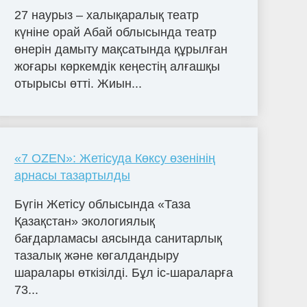
27 наурыз – халықаралық театр
күніне орай Абай облысында театр
өнерін дамыту мақсатында құрылған
жоғары көркемдік кеңестің алғашқы
отырысы өтті. Жиын...
«7 OZEN»: Жетісуда Көксу өзенінің
арнасы тазартылды
Бүгін Жетісу облысында «Таза
Қазақстан» экологиялық
бағдарламасы аясында санитарлық
тазалық және көгалдандыру
шаралары өткізілді. Бұл іс-шараларға
73...