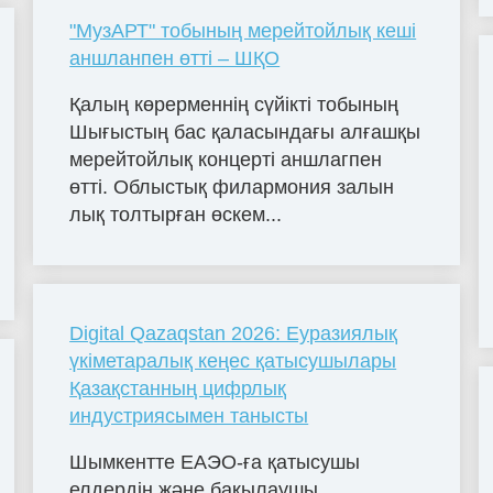
"МузАРТ" тобының мерейтойлық кеші
аншланпен өтті – ШҚО
Қалың көрерменнің сүйікті тобының
Шығыстың бас қаласындағы алғашқы
мерейтойлық концерті аншлагпен
өтті. Облыстық филармония залын
лық толтырған өскем...
Digital Qazaqstan 2026: Еуразиялық
үкіметаралық кеңес қатысушылары
Қазақстанның цифрлық
индустриясымен танысты
Шымкентте ЕАЭО-ға қатысушы
елдердің және бақылаушы