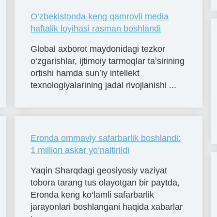
O‘zbekistonda keng qamrovli media
haftalik loyihasi rasman boshlandi
Global axborot maydonidagi tezkor
o‘zgarishlar, ijtimoiy tarmoqlar taʼsirining
ortishi hamda sunʼiy intellekt
texnologiyalarining jadal rivojlanishi ...
Eronda ommaviy safarbarlik boshlandi:
1 million askar yo‘naltirildi
Yaqin Sharqdagi geosiyosiy vaziyat
tobora tarang tus olayotgan bir paytda,
Eronda keng ko‘lamli safarbarlik
jarayonlari boshlangani haqida xabarlar