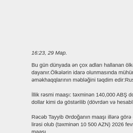
16:23, 29 Мар.
Bu gün dünyada ən çox adları hallanan ölk
dayanır.Ölkələrin idarə olunmasında mühüm 
əməkhaqqlarının məbləğini təqdim edir:Rus
İllik rəsmi maaşı: təxminən 140,000 ABŞ d
dollar kimi də göstərilib (dövrdən və hesab
Rəcəb Tayyib Ərdoğanın maaşı illərə görə 
lirəsi olub (təxminən 10 500 AZN) 2026 fevr
maaşı.