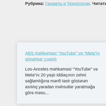
Рубрика:
Гаджеты и Технологии
.
Читать
ABŞ məhkəməsi “YouTube” və “Meta”nı
günahkar çıxardı
Los-Anceles məhkəməsi “YouTube” və
Meta”nı 20 yaşlı iddiaçının zehni
sağlamlığına mənfi təsir göstərən
asılılıq yaradan məhsullar yaratmağa
görə məsu...