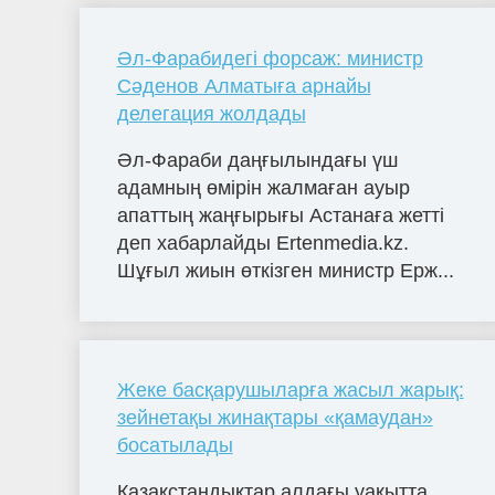
Әл-Фарабидегі форсаж: министр
Сәденов Алматыға арнайы
делегация жолдады
Әл-Фараби даңғылындағы үш
адамның өмірін жалмаған ауыр
апаттың жаңғырығы Астанаға жетті
деп хабарлайды Ertenmedia.kz.
Шұғыл жиын өткізген министр Ерж...
Жеке басқарушыларға жасыл жарық:
зейнетақы жинақтары «қамаудан»
босатылады
Қазақстандықтар алдағы уақытта