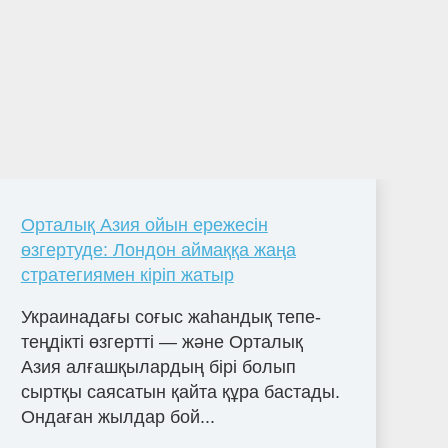
Орталық Азия ойын ережесін
өзгертуде: Лондон аймаққа жаңа
стратегиямен кіріп жатыр
Украинадағы соғыс жаһандық тепе-
теңдікті өзгертті — және Орталық
Азия алғашқылардың бірі болып
сыртқы саясатын қайта құра бастады.
Ондаған жылдар бой...