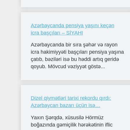
Azərbaycanda pensiya yaşını keçən
icra başçıları – SİYAHI
Azərbaycanda bir sıra şəhər və rayon
icra hakimiyyəti başçıları pensiya yaşına
çatıb, bəziləri isə bu həddi artıq geridə
qoyub. Mövcud vəziyyət göstə...
Dizel qiymətləri tarixi rekordu qırdı:
Azərbaycan bazarı üçün isə…
Yaxın Şərqdə, xüsusilə Hörmüz
boğazında gəmiçilik hərəkətinin iflic