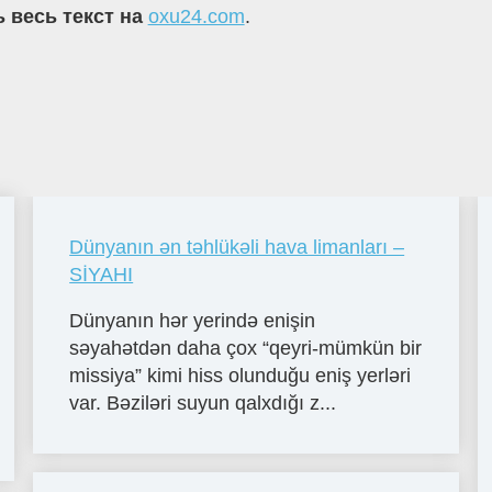
 весь текст на
oxu24.com
.
Dünyanın ən təhlükəli hava limanları –
SİYAHI
Dünyanın hər yerində enişin
səyahətdən daha çox “qeyri-mümkün bir
missiya” kimi hiss olunduğu eniş yerləri
var. Bəziləri suyun qalxdığı z...