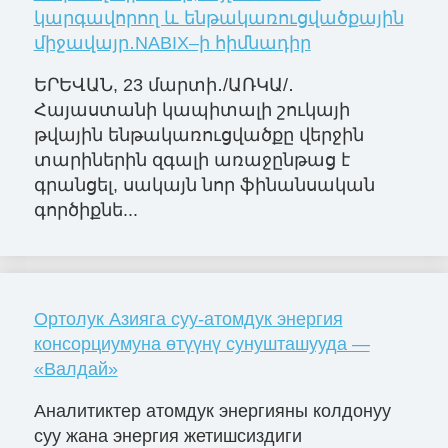
կարգավորող և ենթակառուցվածքային
միջավայր․NABIX–ի հիմնադիր
ԵՐԵՎԱՆ, 23 մարտի․/ԱՌԿԱ/․
Հայաստանի կապիտալի շուկայի
թվային ենթակառուցվածքը վերջին
տարիներին զգալի առաջընթաց է
գրանցել, սակայն նոր ֆինանսական
գործիքնե...
Ортолук Азияга суу-атомдук энергия
консорциумуна өтүүнү сунушташууда —
«Валдай»
Аналитиктер атомдук энергияны колдонуу
суу жана энергия жетишсиздиги