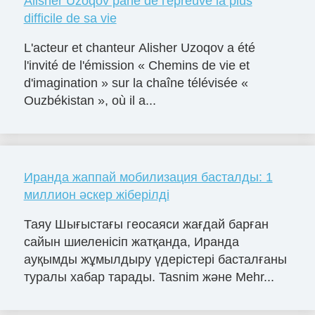
Alisher Uzoqov parle de l'épreuve la plus
difficile de sa vie
L'acteur et chanteur Alisher Uzoqov a été
l'invité de l'émission « Chemins de vie et
d'imagination » sur la chaîne télévisée «
Ouzbékistan », où il a...
Иранда жаппай мобилизация басталды: 1
миллион әскер жіберілді
Таяу Шығыстағы геосаяси жағдай барған
сайын шиеленісіп жатқанда, Иранда
ауқымды жұмылдыру үдерістері басталғаны
туралы хабар тарады. Tasnim және Mehr...