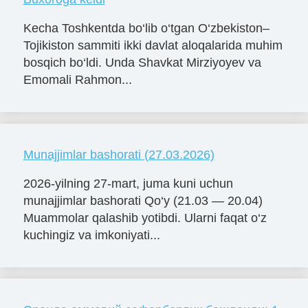
Kecha Toshkentda bo‘lib o‘tgan O‘zbekiston–
Tojikiston sammiti ikki davlat aloqalarida muhim
bosqich bo‘ldi. Unda Shavkat Mirziyoyev va
Emomali Rahmon...
Munajjimlar bashorati (27.03.2026)
2026-yilning 27-mart, juma kuni uchun
munajjimlar bashorati Qo‘y (21.03 — 20.04)
Muammolar qalashib yotibdi. Ularni faqat o‘z
kuchingiz va imkoniyati...