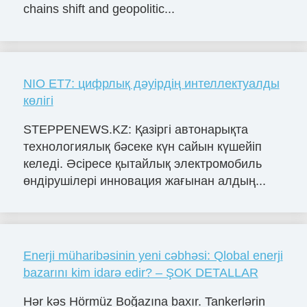
chains shift and geopolitic...
NIO ET7: цифрлық дәуірдің интеллектуалды
көлігі
STEPPENEWS.KZ: Қазіргі автонарықта
технологиялық бәсеке күн сайын күшейіп
келеді. Әсіресе қытайлық электромобиль
өндірушілері инновация жағынан алдың...
Enerji müharibəsinin yeni cəbhəsi: Qlobal enerji
bazarını kim idarə edir? – ŞOK DETALLAR
Hər kəs Hörmüz Boğazına baxır. Tankerlərin