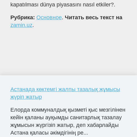
kapatılması dünya piyasasını nasıl etkiler?.
Рубрика:
Основное
.
Читать весь текст на
zamin.uz
.
Астанада көктемгі жалпы тазалық жұмысы
жүріп жатыр
Елорда коммуналдық қызметі қыс мезгілінен
кейін қаланы ауқымды санитарлық тазалау
жұмысын жүргізіп жатыр, деп хабарлайды
Астана қаласы әкімдігінің ре...