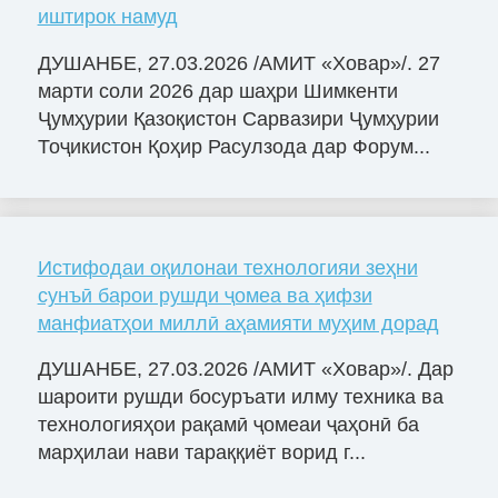
иштирок намуд
ДУШАНБЕ, 27.03.2026 /АМИТ «Ховар»/. 27
марти соли 2026 дар шаҳри Шимкенти
Ҷумҳурии Қазоқистон Сарвазири Ҷумҳурии
Тоҷикистон Қоҳир Расулзода дар Форум...
Истифодаи оқилонаи технологияи зеҳни
сунъӣ барои рушди ҷомеа ва ҳифзи
манфиатҳои миллӣ аҳамияти муҳим дорад
ДУШАНБЕ, 27.03.2026 /АМИТ «Ховар»/. Дар
шароити рушди босуръати илму техника ва
технологияҳои рақамӣ ҷомеаи ҷаҳонӣ ба
марҳилаи нави тараққиёт ворид г...