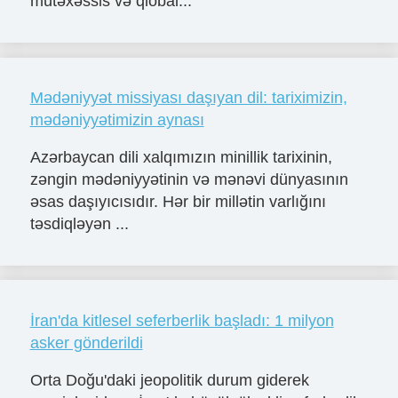
mütəxəssis və qlobal...
Mədəniyyət missiyası daşıyan dil: tariximizin,
mədəniyyətimizin aynası
Azərbaycan dili xalqımızın minillik tarixinin,
zəngin mədəniyyətinin və mənəvi dünyasının
əsas daşıyıcısıdır. Hər bir millətin varlığını
təsdiqləyən ...
İran'da kitlesel seferberlik başladı: 1 milyon
asker gönderildi
Orta Doğu'daki jeopolitik durum giderek