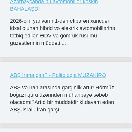
Azərbaycanda bu avtomobillər kəskin
BAHALAŞDI
2026-cı il yanvarın 1-dən etibarən xaricdən
idxal olunan hibrid və elektrik avtomobillərinə
tətbiq edilən ƏDV və gömrük rüsumu
güzəştlərinin müddəti ...
ABŞ İrana girir? - Politoloqla MÜZAKİRƏ
ABŞ və İran arasında gərginlik artır! Hörmüz
boğazı quru üzərindən müharibəyə səbəb
olacaqmı?Artıq bir müddətdir ki,davam edən
ABŞ-İsrail- İran qarşı...