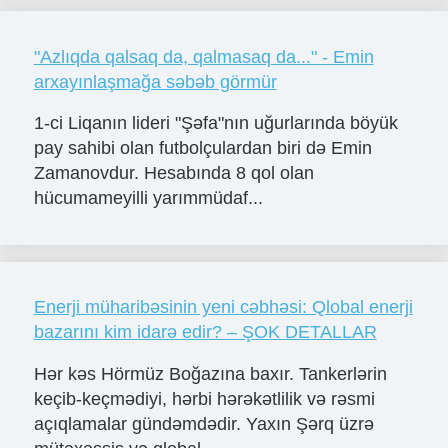
"Azlıqda qalsaq da, qalmasaq da..." - Emin
arxayınlaşmağa səbəb görmür
1-ci Liqanın lideri "Şəfa"nın uğurlarında böyük
pay sahibi olan futbolçulardan biri də Emin
Zamanovdur. Hesabında 8 qol olan
hücumameyilli yarımmüdaf...
Enerji müharibəsinin yeni cəbhəsi: Qlobal enerji
bazarını kim idarə edir? – ŞOK DETALLAR
Hər kəs Hörmüz Boğazına baxır. Tankerlərin
keçib-keçmədiyi, hərbi hərəkətlilik və rəsmi
açıqlamalar gündəmdədir. Yaxın Şərq üzrə