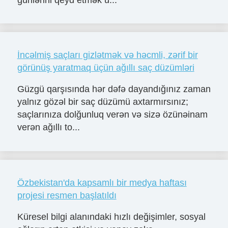
İncəlmiş saçları gizlətmək və həcmli, zərif bir
görünüş yaratmaq üçün ağıllı saç düzümləri
Güzgü qarşısında hər dəfə dayandığınız zaman
yalnız gözəl bir saç düzümü axtarmırsınız;
saçlarınıza dolğunluq verən və sizə özünəinam
verən ağıllı to...
Özbekistan'da kapsamlı bir medya haftası
projesi resmen başlatıldı
Küresel bilgi alanındaki hızlı değişimler, sosyal