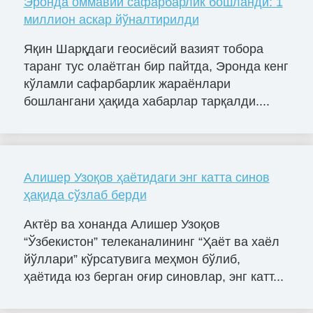
Эронда оммавий сафарбарлик бошланди: 1
миллион аскар йўналтирилди
Яқин Шарқдаги геосиёсий вазият тобора
таранг тус олаётган бир пайтда, Эронда кенг
кўламли сафарбарлик жараёнлари
бошлангани ҳақида хабарлар тарқалди....
Алишер Узоқов ҳаётидаги энг катта синов
ҳақида сўзлаб берди
Актёр ва хонанда Алишер Узоқов
“Ўзбекистон” телеканалининг “Ҳаёт ва хаёл
йўллари” кўрсатувига меҳмон бўлиб,
ҳаётида юз берган оғир синовлар, энг катт...