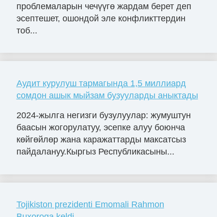
проблемаларын чечүүгө жардам берет деп
эсептешет, ошондой эле конфликттердин
тоб...
Аудит курулуш тармагында 1,5 миллиард
сомдон ашык мыйзам бузууларды аныктады
2024-жылга негизги бузулуулар: жумуштун
баасын жогорулатуу, эсепке алуу боюнча
көйгөйлөр жана каражаттарды максатсыз
пайдалануу.Кыргыз Республикасыны...
Tojikiston prezidenti Emomali Rahmon
Buxoroga keldi