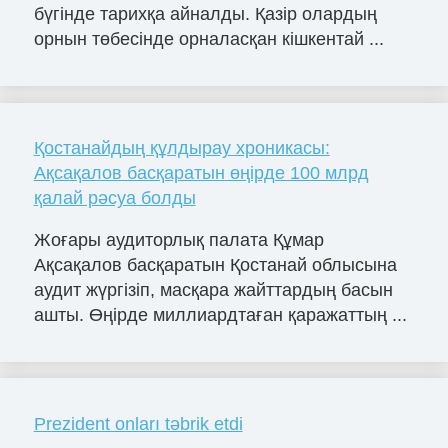
бүгінде тарихқа айналды. Қазір олардың
орнын төбесінде орналасқан кішкентай ...
Қостанайдың құлдырау хроникасы:
Ақсақалов басқаратын өңірде 100 млрд
қалай рәсуа болды
Жоғары аудиторлық палата Құмар
Ақсақалов басқаратын Қостанай облысына
аудит жүргізіп, масқара жайттардың басын
ашты. Өңірде миллиардтаған қаражаттың ...
Prezident onları təbrik etdi