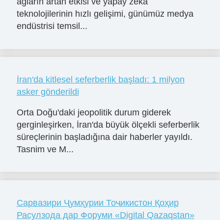
ağların artan etkisi ve yapay zeka
teknolojilerinin hızlı gelişimi, günümüz medya
endüstrisi temsil...
İran'da kitlesel seferberlik başladı: 1 milyon
asker gönderildi
Orta Doğu'daki jeopolitik durum giderek
gerginleşirken, İran'da büyük ölçekli seferberlik
süreçlerinin başladığına dair haberler yayıldı.
Tasnim ve M...
Сарвазири Ҷумҳурии Тоҷикистон Қоҳир
Расулзода дар Форуми «Digital Qazaqstan»