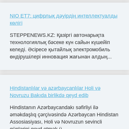
NIO ET7: цифрлық дәуірдің интеллектуалды
көлігі
STEPPENEWS.KZ: Қазіргі автонарықта
технологиялық бәсеке күн сайын күшейіп
келеді. Әсіресе қытайлық электромобиль
өндірушілері инновация жағынан алдың...
Hindistanlılar və azərbaycanlılar Holi və
Novruzu Bakıda birlikdə qeyd edib
Hindistanın Azərbaycandakı səfirliyi ilə
əməkdaşlıq çərçivəsində Azərbaycan Hindistan
Assosiasiyası, Holi və Novruzun sevincli
günlərini qeyd etmək ü...