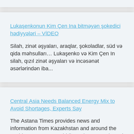
Lukaşenkonun Kim Çen Ina bitməyən şokedici
hədiyyələri – VİDEO
Silah, zinət əşyaları, araqlar, şokoladlar, süd və
qida məhsulları… Lukaşenko və Kim Çen In
silah, qızıl zinət əşyaları və incəsənət
əsərlərindən iba...
Central Asia Needs Balanced Energy Mix to
Avoid Shortages, Experts Say
The Astana Times provides news and
information from Kazakhstan and around the