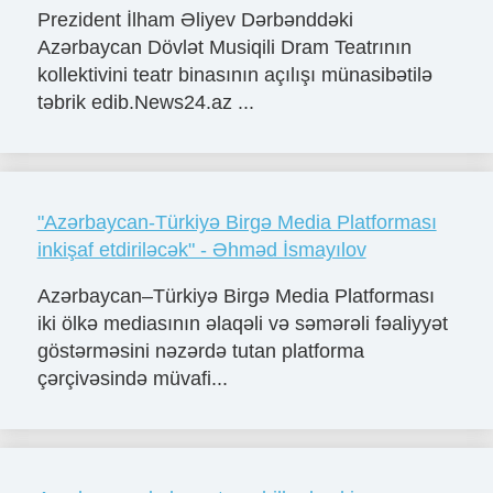
Prezident İlham Əliyev Dərbənddəki
Azərbaycan Dövlət Musiqili Dram Teatrının
kollektivini teatr binasının açılışı münasibətilə
təbrik edib.News24.az ...
"Azərbaycan-Türkiyə Birgə Media Platforması
inkişaf etdiriləcək" - Əhməd İsmayılov
Azərbaycan–Türkiyə Birgə Media Platforması
iki ölkə mediasının əlaqəli və səmərəli fəaliyyət
göstərməsini nəzərdə tutan platforma
çərçivəsində müvafi...