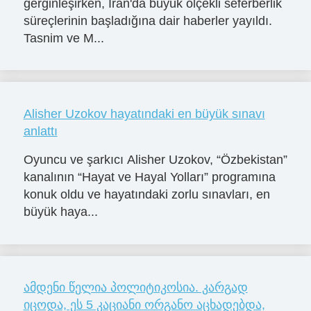
gerginleşirken, İran'da büyük ölçekli seferberlik
süreçlerinin başladığına dair haberler yayıldı.
Tasnim ve M...
Alisher Uzokov hayatındaki en büyük sınavı
anlattı
Oyuncu ve şarkıcı Alisher Uzokov, “Özbekistan”
kanalının “Hayat ve Hayal Yolları” programına
konuk oldu ve hayatındaki zorlu sınavları, en
büyük haya...
ამდენი წელია პოლიტიკოსია. კარგად
იცოდა, ეს 5 კაციანი ორგანო აცხადებდა,