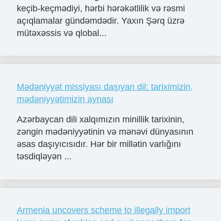
keçib-keçmədiyi, hərbi hərəkətlilik və rəsmi
açıqlamalar gündəmdədir. Yaxın Şərq üzrə
mütəxəssis və qlobal...
Mədəniyyət missiyası daşıyan dil: tariximizin,
mədəniyyətimizin aynası
Azərbaycan dili xalqımızın minillik tarixinin,
zəngin mədəniyyətinin və mənəvi dünyasının
əsas daşıyıcısıdır. Hər bir millətin varlığını
təsdiqləyən ...
Armenia uncovers scheme to illegally import