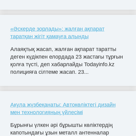
«Әскерде зорлады»: жалған ақпарат
таратқан жігіт қамауға алынды
Алаяқтық жасап, жалған ақпарат таратты
деген күдікпен елордада 23 жастағы тұрғын
қолға түсті, деп хабарлайды Todayinfo.kz
полицияға сілтеме жасап. 23...
Акула жүзбеқанаты: Автокөліктегі дизайн
мен технологияның үйлесімі
Бұрынғы үлкен әрі бұрышты көліктердің
капотындағы ұзын металл антенналар