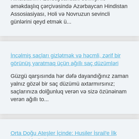
əməkdaşlıq çərçivəsində Azərbaycan Hindistan
Assosiasiyası, Holi və Novruzun sevincli
günlərini qeyd etmək ü...
İncəlmiş saçları gizlətmək və həcmli, zərif bir
görünüş yaratmaq üçün ağıllı saç düzümləri
Güzgü qarşısında hər dəfə dayandığınız zaman
yalnız gözəl bir saç düzümü axtarmırsınız;
saçlarınıza dolğunluq verən və sizə özünəinam
verən ağıllı to...
Orta Doğu Ateşler İçinde: Husiler İsrail'e İlk