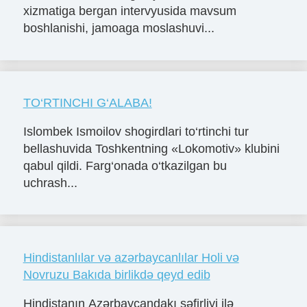
xizmatiga bergan intervyusida mavsum
boshlanishi, jamoaga moslashuvi...
TO‘RTINCHI G‘ALABA!
Islombek Ismoilov shogirdlari to‘rtinchi tur
bellashuvida Toshkentning «Lokomotiv» klubini
qabul qildi. Farg‘onada o‘tkazilgan bu
uchrash...
Hindistanlılar və azərbaycanlılar Holi və
Novruzu Bakıda birlikdə qeyd edib
Hindistanın Azərbaycandakı səfirliyi ilə