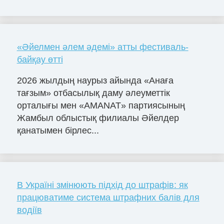
«Әйелмен әлем әдемі» атты фестиваль-
байқау өтті
2026 жылдың наурыз айында «Анаға
тағзым» отбасылық даму әлеуметтік
орталығы мен «AMANAT» партиясының
Жамбыл облыстық филиалы Әйелдер
қанатымен бірлес...
В Україні змінюють підхід до штрафів: як
працюватиме система штрафних балів для
водіїв