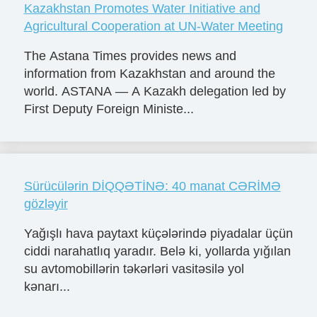
Kazakhstan Promotes Water Initiative and
Agricultural Cooperation at UN-Water Meeting
The Astana Times provides news and
information from Kazakhstan and around the
world. ASTANA — A Kazakh delegation led by
First Deputy Foreign Ministe...
Sürücülərin DİQQƏTİNƏ: 40 manat CƏRİMƏ
gözləyir
Yağışlı hava paytaxt küçələrində piyadalar üçün
ciddi narahatlıq yaradır. Belə ki, yollarda yığılan
su avtomobillərin təkərləri vasitəsilə yol
kənarı...