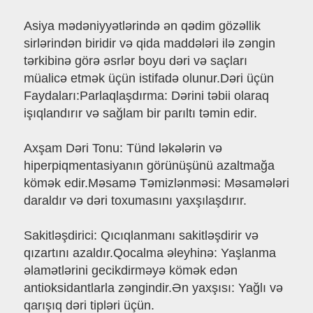
Asiya mədəniyyətlərində ən qədim gözəllik
sirlərindən biridir və qida maddələri ilə zəngin
tərkibinə görə əsrlər boyu dəri və saçları
müalicə etmək üçün istifadə olunur.Dəri üçün
Faydaları:Parlaqlaşdırma: Dərini təbii olaraq
işıqlandırır və sağlam bir parıltı təmin edir.
Axşam Dəri Tonu: Tünd ləkələrin və
hiperpiqmentasiyanın görünüşünü azaltmağa
kömək edir.Məsamə Təmizlənməsi: Məsamələri
daraldır və dəri toxumasını yaxşılaşdırır.
Sakitləşdirici: Qıcıqlanmanı sakitləşdirir və
qızartını azaldır.Qocalma əleyhinə: Yaşlanma
əlamətlərini gecikdirməyə kömək edən
antioksidantlarla zəngindir.Ən yaxşısı: Yağlı və
qarışıq dəri tipləri üçün.