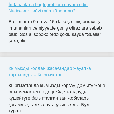
İmtahanlarla bağlı problem davam edir:
Nəticələrin ləğvi mümkündürmü?
Bu il martın 9-da və 15-də keçirilmiş buraxılış
imtahanları cəmiyyətdə geniş etirazlara səbəb
olub. Sosial şəbəkələrdə çoxlu sayda “Suallar
çox çətin...
Қымызды қолдан жасағандар жауапқа
тартылады – Қырғызстан
Қырғызстанда қымызды қорғау, дамыту және
оны мемлекеттік деңгейде қолдауды
күшейтуге бағытталған заң жобалары
қоғамдық талқылауға ұсынылды. Бұл
турал...