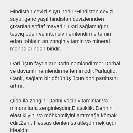
Hindistan cevizi suyu nədir?Hindistan cevizi
suyu, gənc yaşıl hindistan cevizlərindən
çıxarılan şəffaf mayedir. Dəri sağlamlığını
təşviq edən və intensiv nəmləndirmə təmin
edən təbiətin ən zəngin vitamin və mineral
mənbələrindən biridir.
Dəri üçün faydaları:Dərin nəmləndirmə: Dərhal
və davamlı nəmləndirmə təmin edir.Parlaqlıq:
Canlı, sağlam bir görünüş üçün dəri parıltısını
artırır.
Qida ilə zəngin: Dərini vacib vitaminlər və
minerallarla zənginləşdirir.Elastiklik: Dərinin
elastikliyini və möhkəmliyini artırmağa kömək
edir.Zərif: Həssas dəriləri sakitləşdirmək üçün
idealdır.