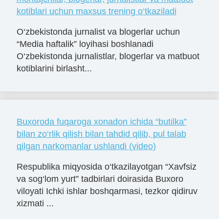
kotiblari uchun maxsus trening o‘tkaziladi
O‘zbekistonda jurnalist va blogerlar uchun
“Media haftalik” loyihasi boshlanadi
O‘zbekistonda jurnalistlar, blogerlar va matbuot
kotiblarini birlasht...
Buxoroda fuqaroga xonadon ichida “butilka”
bilan zo‘rlik qilish bilan tahdid qilib, pul talab
qilgan narkomanlar ushlandi (video)
Respublika miqyosida o‘tkazilayotgan “Xavfsiz
va sog‘lom yurt” tadbirlari doirasida Buxoro
viloyati Ichki ishlar boshqarmasi, tezkor qidiruv
xizmati ...