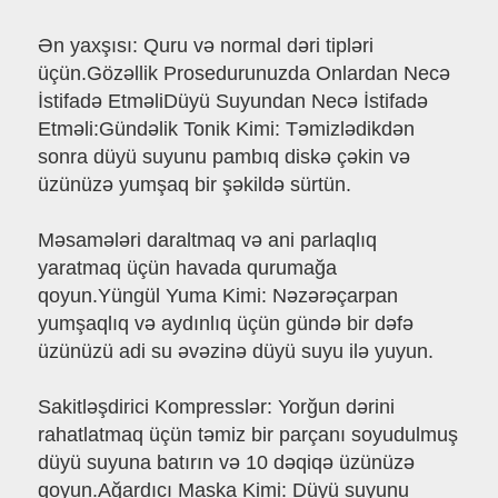
Ən yaxşısı: Quru və normal dəri tipləri
üçün.Gözəllik Prosedurunuzda Onlardan Necə
İstifadə EtməliDüyü Suyundan Necə İstifadə
Etməli:Gündəlik Tonik Kimi: Təmizlədikdən
sonra düyü suyunu pambıq diskə çəkin və
üzünüzə yumşaq bir şəkildə sürtün.
Məsamələri daraltmaq və ani parlaqlıq
yaratmaq üçün havada qurumağa
qoyun.Yüngül Yuma Kimi: Nəzərəçarpan
yumşaqlıq və aydınlıq üçün gündə bir dəfə
üzünüzü adi su əvəzinə düyü suyu ilə yuyun.
Sakitləşdirici Kompresslər: Yorğun dərini
rahatlatmaq üçün təmiz bir parçanı soyudulmuş
düyü suyuna batırın və 10 dəqiqə üzünüzə
qoyun.Ağardıcı Maska Kimi: Düyü suyunu