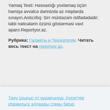
Yamaq Testi: Həssaslığı yoxlamaq üçün
həmişə əvvəlcə dərinizdə az miqdarda
sınayın.Ardıcıllıq: Sirr müntəzəm istifadədədir;
təbii nəticələrin özünü göstərməsi vaxt
aparır.Reportyor.az.
Рубрика:
Гаджеты и Технологии
.
Читать
весь текст на
reportyor.az
.
Таяу Шығыс от құшағында: Хуситтер
Израильге алғашқы соққы берді