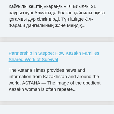
Қайғылы кештің «қараңғы» ізі Биылғы 21
наурыз күні Алматыда болған қайғылы оқиға
қоғамды дүр сілкіндірді. Түн ішінде Әл-
Фараби даңғылының және Меңдіқ...
Partnership in Steppe: How Kazakh Families
Shared Work of Survival
The Astana Times provides news and
information from Kazakhstan and around the
world. ASTANA — The image of the obedient
Kazakh woman is often repeate...