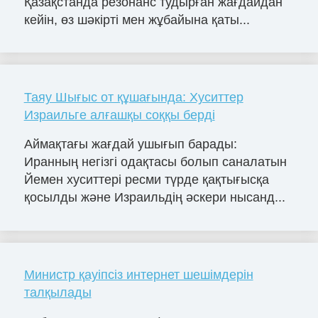
Қазақстанда резонанс тудырған жағдайдан
кейін, өз шәкірті мен жұбайына қаты...
Таяу Шығыс от құшағында: Хуситтер
Израильге алғашқы соққы берді
Аймақтағы жағдай ушығып барады:
Иранның негізгі одақтасы болып саналатын
Йемен хуситтері ресми түрде қақтығысқа
қосылды және Израильдің әскери нысанд...
Министр қауіпсіз интернет шешімдерін
талқылады