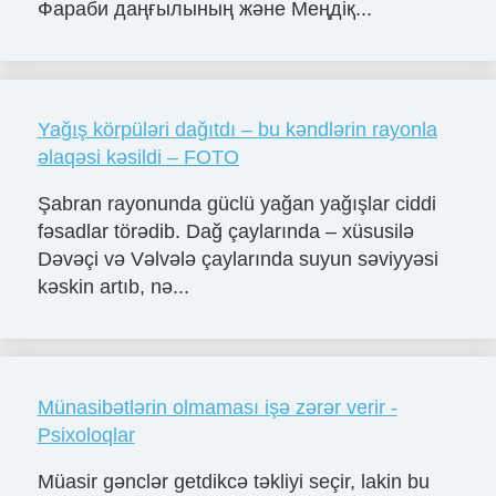
Фараби даңғылының және Меңдіқ...
Yağış körpüləri dağıtdı – bu kəndlərin rayonla
əlaqəsi kəsildi – FOTO
Şabran rayonunda güclü yağan yağışlar ciddi
fəsadlar törədib. Dağ çaylarında – xüsusilə
Dəvəçi və Vəlvələ çaylarında suyun səviyyəsi
kəskin artıb, nə...
Münasibətlərin olmaması işə zərər verir -
Psixoloqlar
Müasir gənclər getdikcə təkliyi seçir, lakin bu