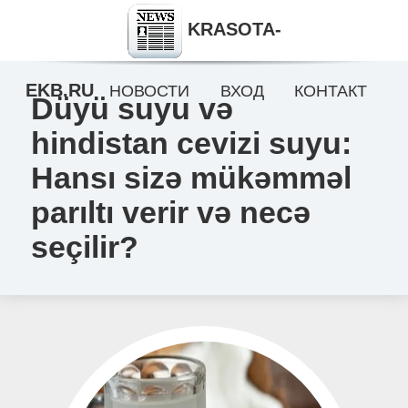
KRASOTA-
EKB.RU
НОВОСТИ
ВХОД
КОНТАКТ
Düyü suyu və
hindistan cevizi suyu:
Hansı sizə mükəmməl
parıltı verir və necə
seçilir?