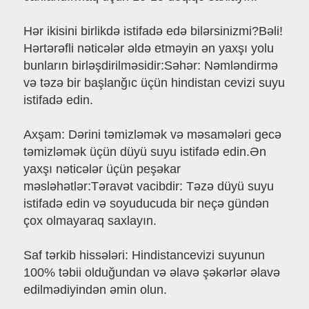
Hər ikisini birlikdə istifadə edə bilərsinizmi?Bəli!
Hərtərəfli nəticələr əldə etməyin ən yaxşı yolu
bunların birləşdirilməsidir:Səhər: Nəmləndirmə
və təzə bir başlanğıc üçün hindistan cevizi suyu
istifadə edin.
Axşam: Dərini təmizləmək və məsamələri gecə
təmizləmək üçün düyü suyu istifadə edin.Ən
yaxşı nəticələr üçün peşəkar
məsləhətlər:Təravət vacibdir: Təzə düyü suyu
istifadə edin və soyuducuda bir neçə gündən
çox olmayaraq saxlayın.
Saf tərkib hissələri: Hindistancevizi suyunun
100% təbii olduğundan və əlavə şəkərlər əlavə
edilmədiyindən əmin olun.