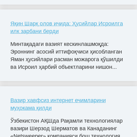
Яқин Шарқ олов ичида: Ҳусийлар Исроилга
илк зарбани берди
Минтақадаги вазият кескинлашмоқда:
Эроннинг асосий иттифоқчиси ҳисобланган
Яман ҳусийлари расман можарога қўшилди
ва Исроил ҳарбий объектларини нишон...
Вазир хавфсиз интернет ечимларини
муҳокама қилди
Ўзбекистон АҚШда Рақамли технологиялар
вазири Шерзод Шерматов ва Канаданинг
«Netsweeper» компанияси бош технология