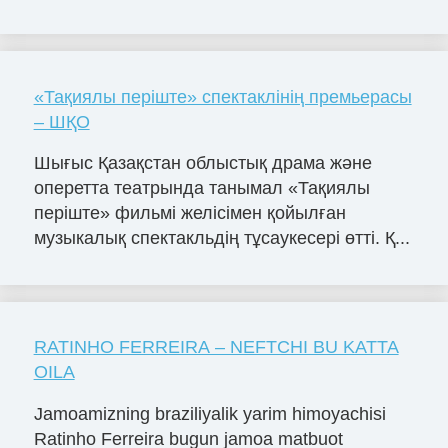
«Тақиялы періште» спектаклінің премьерасы
– ШҚО
Шығыс Қазақстан облыстық драма және
оперетта театрында танымал «Тақиялы
періште» фильмі желісімен қойылған
музыкалық спектакльдің тұсаукесері өтті. Қ...
RATINHO FERREIRA – NEFTCHI BU KATTA
OILA
Jamoamizning braziliyalik yarim himoyachisi
Ratinho Ferreira bugun jamoa matbuot