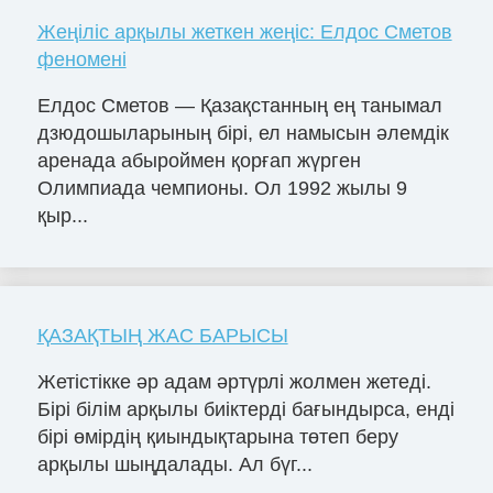
Жеңіліс арқылы жеткен жеңіс: Елдос Сметов
феномені
Елдос Сметов — Қазақстанның ең танымал
дзюдошыларының бірі, ел намысын әлемдік
аренада абыроймен қорғап жүрген
Олимпиада чемпионы. Ол 1992 жылы 9
қыр...
ҚАЗАҚТЫҢ ЖАС БАРЫСЫ
Жетістікке әр адам әртүрлі жолмен жетеді.
Бірі білім арқылы биіктерді бағындырса, енді
бірі өмірдің қиындықтарына төтеп беру
арқылы шыңдалады. Ал бүг...