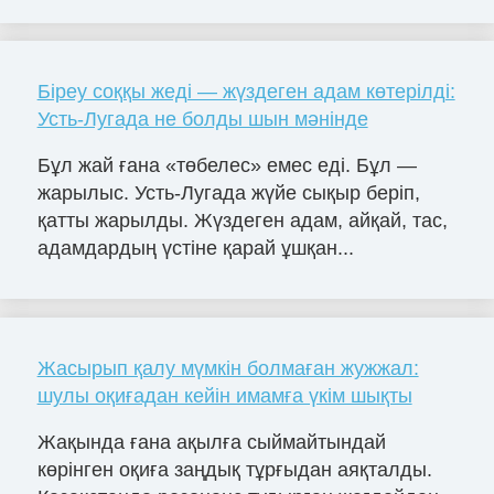
Біреу соққы жеді — жүздеген адам көтерілді:
Усть-Лугада не болды шын мәнінде
Бұл жай ғана «төбелес» емес еді. Бұл —
жарылыс. Усть-Лугада жүйе сықыр беріп,
қатты жарылды. Жүздеген адам, айқай, тас,
адамдардың үстіне қарай ұшқан...
Жасырып қалу мүмкін болмаған жужжал:
шулы оқиғадан кейін имамға үкім шықты
Жақында ғана ақылға сыймайтындай
көрінген оқиға заңдық тұрғыдан аяқталды.