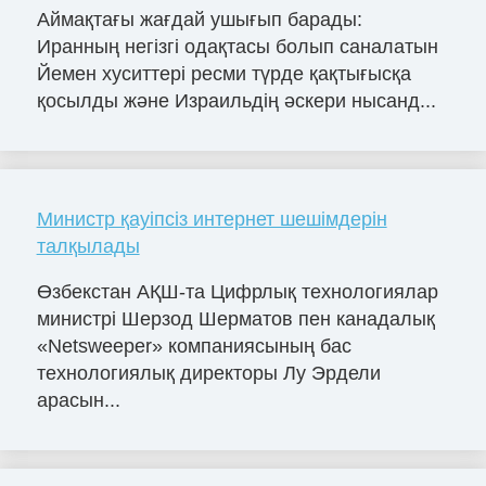
Аймақтағы жағдай ушығып барады:
Иранның негізгі одақтасы болып саналатын
Йемен хуситтері ресми түрде қақтығысқа
қосылды және Израильдің әскери нысанд...
Министр қауіпсіз интернет шешімдерін
талқылады
Өзбекстан АҚШ-та Цифрлық технологиялар
министрі Шерзод Шерматов пен канадалық
«Netsweeper» компаниясының бас
технологиялық директоры Лу Эрдели
арасын...