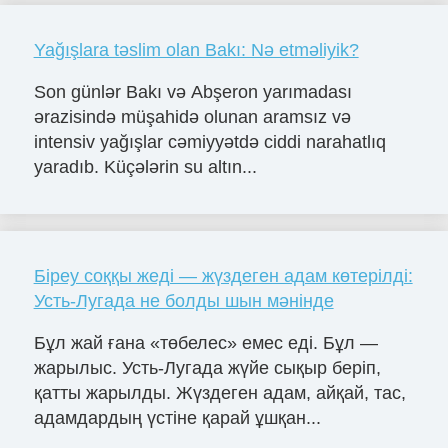
Yağışlara təslim olan Bakı: Nə etməliyik?
Son günlər Bakı və Abşeron yarımadası
ərazisində müşahidə olunan aramsız və
intensiv yağışlar cəmiyyətdə ciddi narahatlıq
yaradıb. Küçələrin su altın...
Біреу соққы жеді — жүздеген адам көтерілді:
Усть-Лугада не болды шын мәнінде
Бұл жай ғана «төбелес» емес еді. Бұл —
жарылыс. Усть-Лугада жүйе сықыр беріп,
қатты жарылды. Жүздеген адам, айқай, тас,
адамдардың үстіне қарай ұшқан...