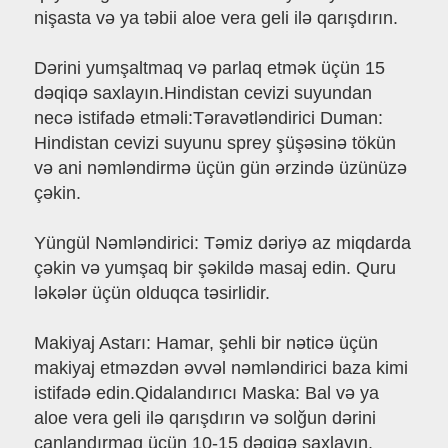
nişasta və ya təbii aloe vera geli ilə qarışdırın.
Dərini yumşaltmaq və parlaq etmək üçün 15
dəqiqə saxlayın.Hindistan cevizi suyundan
necə istifadə etməli:Təravətləndirici Duman:
Hindistan cevizi suyunu sprey şüşəsinə tökün
və ani nəmləndirmə üçün gün ərzində üzünüzə
çəkin.
Yüngül Nəmləndirici: Təmiz dəriyə az miqdarda
çəkin və yumşaq bir şəkildə masaj edin. Quru
ləkələr üçün olduqca təsirlidir.
Makiyaj Astarı: Hamar, şehli bir nəticə üçün
makiyaj etməzdən əvvəl nəmləndirici baza kimi
istifadə edin.Qidalandırıcı Maska: Bal və ya
aloe vera geli ilə qarışdırın və solğun dərini
canlandırmaq üçün 10-15 dəqiqə saxlayın.