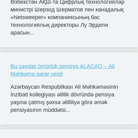
Өзбекстан АҚШ-та Цифрлық технологиялар
министрі Шерзод Шерматов пен канадалық
«Netsweeper» компаниясының бас
технологиялық директоры Лу Эрдели
арасын...
Bu şəxslər ömürlük pensiya ALACAQ – Ali
Məhkəmə qərar verdi
Azərbaycan Respublikası Ali Məhkəməsinin
İnzibati kollegiyası əlillik dövründə pensiya
yaşına çatmış şəxsə əlilliliyə görə əmək
pensiyasının müddətsi...