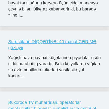
həyat tərzi uğurlu karyera üçün ciddi maneəyə
çevrilə bilər. Ölkə.az xəbər verir ki, bu barədə
"The I...
Sürücülərin DİQQƏTİNƏ: 40 manat CƏRİMƏ
gözləyir
Yağışlı hava paytaxt küçələrində piyadalar üçün
ciddi narahatlıq yaradır. Belə ki, yollarda yığılan
su avtomobillərin təkərləri vasitəsilə yol
kənarı...
Buxoroda TV muharrirlari, operatorlar,
montajchilar, blogerlar, jurnalistlar va matbuot