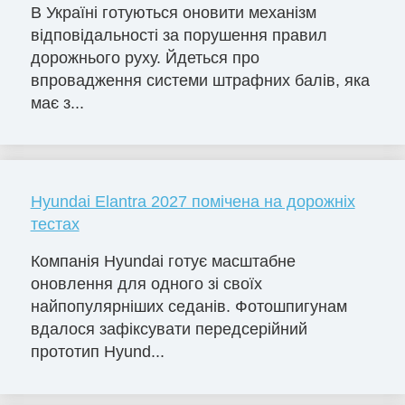
В Україні готуються оновити механізм
відповідальності за порушення правил
дорожнього руху. Йдеться про
впровадження системи штрафних балів, яка
має з...
Hyundai Elantra 2027 помічена на дорожніх
тестах
Компанія Hyundai готує масштабне
оновлення для одного зі своїх
найпопулярніших седанів. Фотошпигунам
вдалося зафіксувати передсерійний
прототип Hyund...