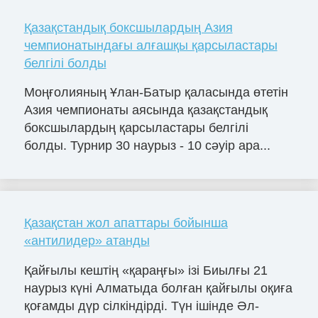
Қазақстандық боксшылардың Азия
чемпионатындағы алғашқы қарсыластары
белгілі болды
Моңғолияның Ұлан-Батыр қаласында өтетін
Азия чемпионаты аясында қазақстандық
боксшылардың қарсыластары белгілі
болды. Турнир 30 наурыз - 10 сәуір ара...
Қазақстан жол апаттары бойынша
«антилидер» атанды
Қайғылы кештің «қараңғы» ізі Биылғы 21
наурыз күні Алматыда болған қайғылы оқиға
қоғамды дүр сілкіндірді. Түн ішінде Әл-