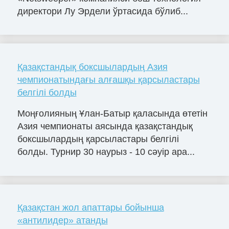
директори Лу Эрдели ўртасида бўлиб...
Қазақстандық боксшылардың Азия
чемпионатындағы алғашқы қарсыластары
белгілі болды
Моңғолияның Ұлан-Батыр қаласында өтетін
Азия чемпионаты аясында қазақстандық
боксшылардың қарсыластары белгілі
болды. Турнир 30 наурыз - 10 сәуір ара...
Қазақстан жол апаттары бойынша
«антилидер» атанды