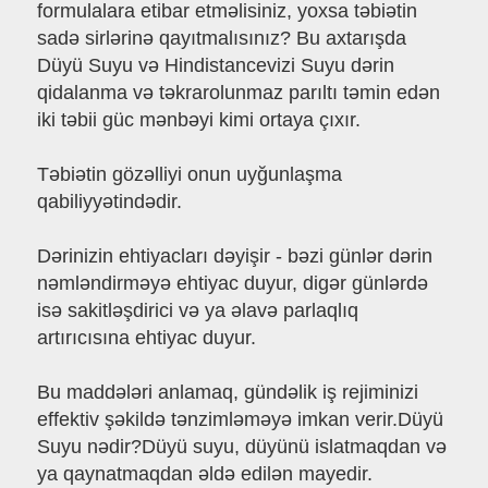
formulalara etibar etməlisiniz, yoxsa təbiətin
sadə sirlərinə qayıtmalısınız? Bu axtarışda
Düyü Suyu və Hindistancevizi Suyu dərin
qidalanma və təkrarolunmaz parıltı təmin edən
iki təbii güc mənbəyi kimi ortaya çıxır.
Təbiətin gözəlliyi onun uyğunlaşma
qabiliyyətindədir.
Dərinizin ehtiyacları dəyişir - bəzi günlər dərin
nəmləndirməyə ehtiyac duyur, digər günlərdə
isə sakitləşdirici və ya əlavə parlaqlıq
artırıcısına ehtiyac duyur.
Bu maddələri anlamaq, gündəlik iş rejiminizi
effektiv şəkildə tənzimləməyə imkan verir.Düyü
Suyu nədir?Düyü suyu, düyünü islatmaqdan və
ya qaynatmaqdan əldə edilən mayedir.