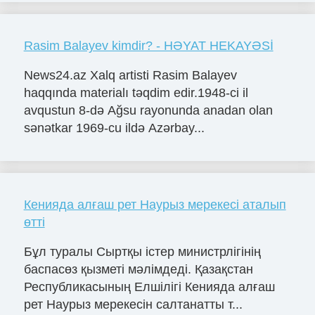
Rasim Balayev kimdir? - HƏYAT HEKAYƏSİ
News24.az Xalq artisti Rasim Balayev
haqqında materialı təqdim edir.1948-ci il
avqustun 8-də Ağsu rayonunda anadan olan
sənətkar 1969-cu ildə Azərbay...
Кенияда алғаш рет Наурыз мерекесі аталып
өтті
Бұл туралы Сыртқы істер министрлігінің
баспасөз қызметі мәлімдеді. Қазақстан
Республикасының Елшілігі Кенияда алғаш
рет Наурыз мерекесін салтанатты т...