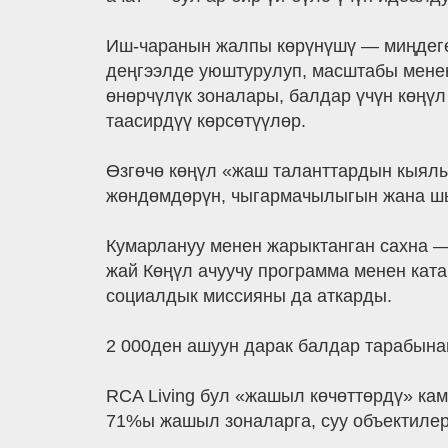
Иш-чаранын жалпы көрүнүшү — миңдеге
деңгээлде уюштурулуп, масштабы менен
өнөрчүлүк зоналары, балдар үчүн көңүл
таасирдүү көрсөтүүлөр.
Өзгөчө көңүл «жаш таланттардын кыялы
жөндөмдөрүн, чыгармачылыгын жана шык
Кумарлануу менен жарыктанган сахна —
жай Көңүл ачуучу программа менен кат
социалдык миссияны да аткарды.
2 000ден ашуун дарак балдар тарабынан
RCA Living бул «жашыл көчөттөрдү» кам
71%ы жашыл зоналарга, суу объектилер