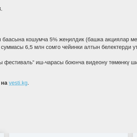
.
ин баасына кошумча 5% жеңилдик (башка акциялар ме
суммасы 6,5 млн сомго чейинки алтын белектерди ут
 фестиваль” иш-чарасы боюнча видеону төмөнкү ши
 на
vesti.kg
.