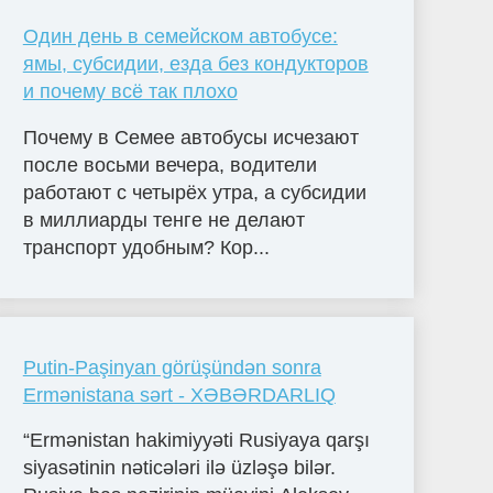
Один день в семейском автобусе:
ямы, субсидии, езда без кондукторов
и почему всё так плохо
Почему в Семее автобусы исчезают
после восьми вечера, водители
работают с четырёх утра, а субсидии
в миллиарды тенге не делают
транспорт удобным? Кор...
Putin-Paşinyan görüşündən sonra
Ermənistana sərt - XƏBƏRDARLIQ
“Ermənistan hakimiyyəti Rusiyaya qarşı
siyasətinin nəticələri ilə üzləşə bilər.