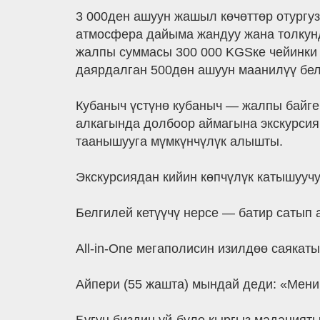
3 000ден ашуун жашыл көчөттөр отург
атмосфера дайыма жандуу жана толкунда
жалпы суммасы 300 000 KGSке чейинки 
даярдалган 500дөн ашуун маанилүү бел
Кубаныч үстүнө кубаныч — жалпы байге
алкагында долбоор аймагына экскурсия 
таанышууга мүмкүнчүлүк алышты.
Экскурсиядан кийин көпчүлүк катышууч
Белгилей кетүүчү нерсе — батир сатып 
All-in-One мегаполисин изилдөө саяка
Айпери (55 жашта) мындай деди: «Менин