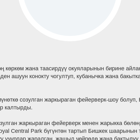
эң көркөм жана таасирдүү окуяларынын бирине айл
5 000ден ашуун конокту чогултуп, кубанычка жана бак
үнөткө созулган жаркыраган фейерверк-шоу болуп,
ир калтырды.
озулган жаркыраган фейерверк менен жарыкка бөлөн
yal Central Park бүгүнтөн тартып Бишкек шаарынын 
дуу учурлар жаралган, жашыл чөйрөдө жана бактылуу