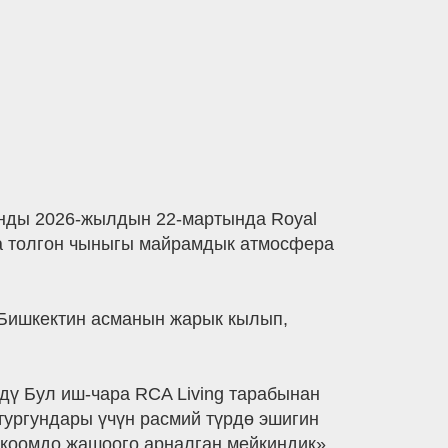
анды 2026-жылдын 22-мартында Royal
ытка толгон чыныгы майрамдык атмосфера
 Бишкектин асманын жарык кылып,
дү Бул иш-чара RCA Living тарабынан
тургундары үчүн расмий түрдө эшигин
 коомдо жашоого арналган мейкиндик».