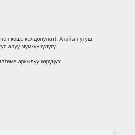
нен кошо колдонулат). Атайын утуш
уп алуу мүмкүнчүлүгү.
лтеме аркылуу көрүңүз: