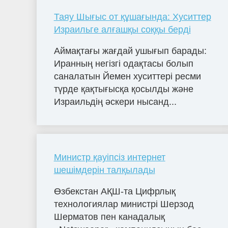
Таяу Шығыс от құшағында: Хуситтер
Израильге алғашқы соққы берді
Аймақтағы жағдай ушығып барады:
Иранның негізгі одақтасы болып
саналатын Йемен хуситтері ресми
түрде қақтығысқа қосылды және
Израильдің әскери нысанд...
Министр қауіпсіз интернет
шешімдерін талқылады
Өзбекстан АҚШ-та Цифрлық
технологиялар министрі Шерзод
Шерматов пен канадалық