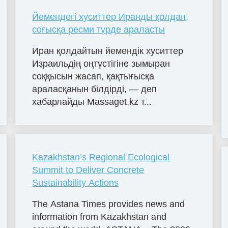
Йемендегі хуситтер Иранды қолдап,
соғысқа ресми түрде араласты
Иран қолдайтын йемендік хуситтер
Израильдің оңтүстігіне зымыран
соққысын жасап, қақтығысқа
араласқанын білдірді, — деп
хабарлайды Massaget.kz т...
Kazakhstan’s Regional Ecological
Summit to Deliver Concrete
Sustainability Actions
The Astana Times provides news and
information from Kazakhstan and