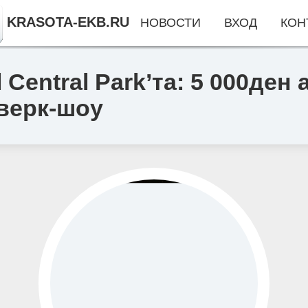
KRASOTA-EKB.RU
НОВОСТИ
ВХОД
КОН
l Central Park’та: 5 000де
верк-шоу