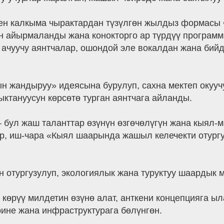
н калкыма чырактардан түзүлгөн жылдыз формасы 
 айырмаланды жана конокторго ар түрдүү программ
 ачуучу аянтчалар, ошондой эле вокалдан жана бий
н жандыруу» идеясына бурулуп, сахна мектеп окуучу
тануусун көрсөтө турган аянтчага айланды.
 бул жаш таланттар өзүнүн өзгөчөлүгүн жана кыял-
ар, иш-чара «Кыял шаарында жашыл келечекти отург
 отургузулуп, экологиялык жана туруктуу шаардык 
 көрүү милдетин өзүнө алат, анткени концепцияга ыл
ине жана инфраструктурага бөлүнгөн.