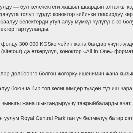
узулду — бул келечектеги жашыл шаардын алгачкы 
нууга толуп турду: коноктор кийинки таасирдүү кө
баалуу белектерди утуп алуу мүмкүнчүлүгүнө ээ бол
ектер тартууланды.
 фонду 300 000 KGSке чейин жана балдар үчүн жүз
(sitetour) да өткөрүлүп, коноктор «All-in-One» фор
улар долбоорго болгон жогорку ишенимин жана кызы
алуу боюнча бир топ келишимдер түздөн-түз иш-чара 
ты чыныгы жана шыктандыруучу тажрыйбаларды ачат.
 уулум Royal Central Park’тан үч бөлмөлүү батир са