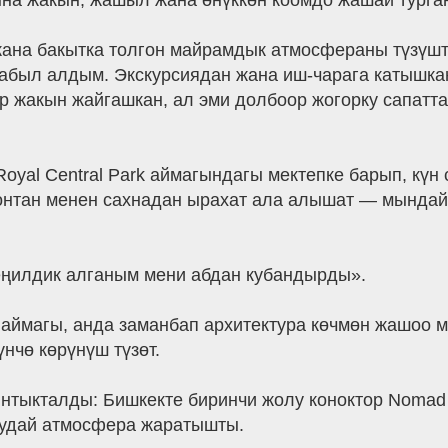
ына жакын, жашыл жана өнүккөн коомдо жашай турга
жана бакытка толгон майрамдык атмосфераны түзүшт
 кабыл алдым. Экскурсиядан жана иш-чарага катышка
 жакын жайгашкан, ал эми долбоор жогорку сапаттаг
Royal Central Park аймагындагы мектепке барып, кү
нтан менен сахнадан ырахат ала алышат — мындай 
ңилдик алганым мени абдан кубандырды».
ай аймагы, анда заманбап архитектура көчмөн жашо
нчө көрүнүш түзөт.
нтыкталды: Бишкекте биринчи жолу коноктор Nomad 
гудай атмосфера жаратышты.