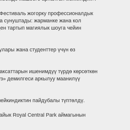
Фестиваль жогорку профессионалдык
а сунуштады: жарманке жана кол
ден тартып магиялык шоуга чейин
лары жана студенттер үчүн өз
максаттарын ишенимдүү түрдө көрсөткөн
уз» демилгеси аркылуу маанилүү
мейкиндиктин пайдубалы түптөлдү.
айык Royal Central Park аймагынын