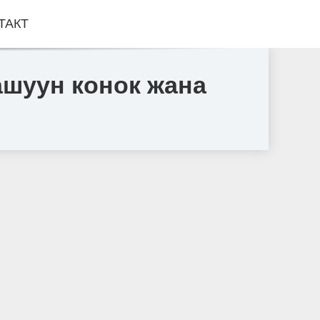
ТАКТ
н ашуун конок жана