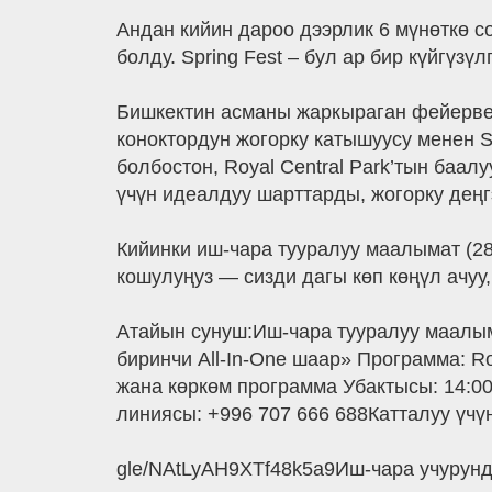
Андан кийин дароо дээрлик 6 мүнөткө с
болду. Spring Fest – бул ар бир күйгүз
Бишкектин асманы жаркыраган фейервер
коноктордун жогорку катышуусу менен S
болбостон, Royal Central Park’тын баа
үчүн идеалдуу шарттарды, жогорку дең
Кийинки иш-чара тууралуу маалымат (28
кошулуңуз — сизди дагы көп көңүл ачуу,
Атайын сунуш:Иш-чара тууралуу маалым
биринчи All-In-One шаар» Программа: R
жана көркөм программа Убактысы: 14:00
линиясы: +996 707 666 688Катталуу үчүн 
gle/NAtLyAH9XTf48k5a9Иш-чара учурунд