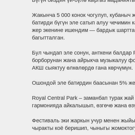
Бүгүн биздин үй-бүлө кыргыз маданият
Жакынча 5 000 конок чогулуп, кубаныч 
батирди бүгүн эле сатып алуу чечимин
жер экенине ишендим — бардык шарттар
багытталган.
Бул чындап эле сонун, анткени балдар 
борборунан жана айрыкча музыкалуу фо
АКШ сыяктуу өлкөлөрдө гана көрчүмүн.
Ошондой эле батирдин баасынан 5% же
Royal Central Park – заманбап турак ж
гармонияда айкалышып, өзгөчө жана өзү
Фестиваль эки жаркын учур менен жыйы
чыракты коё беришип, чыныгы жомокто