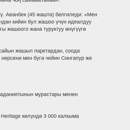
нына чоң сыймыктанам».
ү. Аванбек (45 жашта) белгиледи: «Мен
ндан кийин бул жашоо үчүн идеалдуу
ы жашоого жана туруктуу өнүгүүгө
н сайын жашыл парктардан, соода
нерсени мен буга чейин Сингапур же
о маданиятынын мурастары менен
Heritage көлүндө 3 000 калкыма