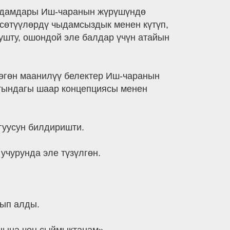
кадамдары Иш-чаранын жүрүшүндө
рсөтүүлөрдү чыдамсыздык менен күтүп,
ушту, ошондой эле балдар үчүн атайын
дөгөн маанилүү белектер Иш-чаранын
матындагы шаар концепциясы менен
гуусун билдиришти.
учурунда эле түзүлгөн.
тып алды.