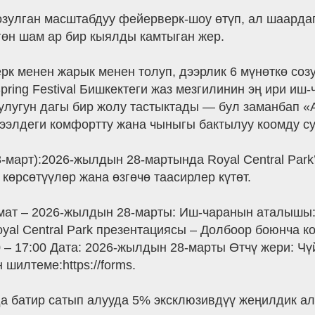
озулган масштабдуу фейерверк-шоу өтүп, ал шаарда
үлгөн шам ар бир кыялды камтыган жер.
к менен жарык менен толуп, дээрлик 6 мүнөткө соз
pring Festival Бишкектеги жаз мезгилинин эң ири иш
луулугун дагы бир жолу тастыктады — бул заманбап 
гээлдеги комфортту жана чыныгы бактылуу коомду су
-март):2026-жылдын 28-мартында Royal Central Park’
 көрсөтүүлөр жана өзгөчө таасирлер күтөт.
ат – 2026-жылдын 28-марты: Иш-чаранын аталышы: «
oyal Central Park презентациясы – Долбоор боюнча к
 – 17:00 Дата: 2026-жылдын 28-марты Өтчү жери: Ч
шилтеме:https://forms.
а батир сатып алууда 5% эксклюзивдүү жеңилдик а