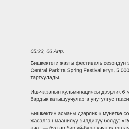
05:23, 06 Апр.
Бишкектеги жазгы фестиваль сезондун 
Central Park’та Spring Festival өтүп, 
тартуулады.
Иш-чаранын кульминациясы дээрлик 6 м
бардык катышуучуларга унутулгус таас
Бишкектин асманы дээрлик 6 мүнөткө с
жасалган маанилүү билдирүү болду: «Ro
ачат — бул ар бир үй-бүлө үчүн идеал