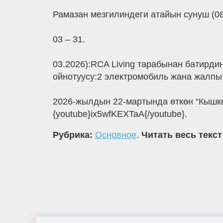
Рамазан мезгилиндеги атайын сунуш (08
03 – 31.
03.2026):RCA Living тарабынан батирд
ойнотуусу:2 электромобиль жана жалпы 
2026-жылдын 22-мартында өткөн “Кышкы
{youtube}ix5wfKEXTaA{/youtube}.
Рубрика:
Основное
.
Читать весь текст