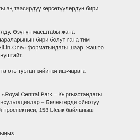
гы эң таасирдүү көрсөтүүлөрдүн бири
улду. Өзүнүн масштабы жана
-чараларынын бири болуп гана тим
«All-in-One» форматындагы шаар, жашоо
нуштайт.
та өтө турган кийинки иш-чарага
Royal Central Park – Кыргызстандагы
онсультациялар – Белектерди ойнотуу
үй проспектиси, 158 Ысык байланыш
лыңыз.