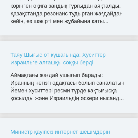
көрінген оқиға заңдық тұрғыдан аяқталды.
Қазақстанда резонанс тудырған жағдайдан
кейін, өз шәкірті мен жұбайына қаты...
Таяу Шығыс от құшағында: Хуситтер
Израильге алғашқы соққы берді
Аймақтағы жағдай ушығып барады:
Иранның негізгі одақтасы болып саналатын
Йемен хуситтері ресми түрде қақтығысқа
қосылды және Израильдің әскери нысанд...
Министр қауіпсіз интернет шешімдерін