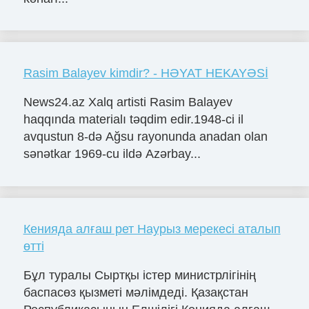
Rasim Balayev kimdir? - HƏYAT HEKAYƏSİ
News24.az Xalq artisti Rasim Balayev
haqqında materialı təqdim edir.1948-ci il
avqustun 8-də Ağsu rayonunda anadan olan
sənətkar 1969-cu ildə Azərbay...
Кенияда алғаш рет Наурыз мерекесі аталып
өтті
Бұл туралы Сыртқы істер министрлігінің
баспасөз қызметі мәлімдеді. Қазақстан