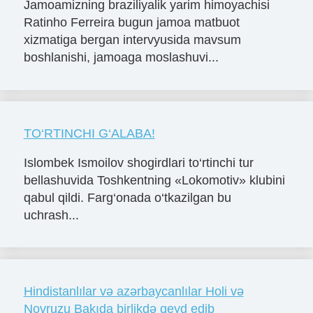
Jamoamizning braziliyalik yarim himoyachisi
Ratinho Ferreira bugun jamoa matbuot
xizmatiga bergan intervyusida mavsum
boshlanishi, jamoaga moslashuvi...
TO‘RTINCHI G‘ALABA!
Islombek Ismoilov shogirdlari to‘rtinchi tur
bellashuvida Toshkentning «Lokomotiv» klubini
qabul qildi. Farg‘onada o‘tkazilgan bu
uchrash...
Hindistanlılar və azərbaycanlılar Holi və
Novruzu Bakıda birlikdə qeyd edib