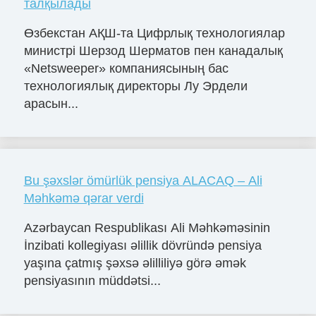
талқылады
Өзбекстан АҚШ-та Цифрлық технологиялар
министрі Шерзод Шерматов пен канадалық
«Netsweeper» компаниясының бас
технологиялық директоры Лу Эрдели
арасын...
Bu şəxslər ömürlük pensiya ALACAQ – Ali
Məhkəmə qərar verdi
Azərbaycan Respublikası Ali Məhkəməsinin
İnzibati kollegiyası əlillik dövründə pensiya
yaşına çatmış şəxsə əlilliliyə görə əmək
pensiyasının müddətsi...