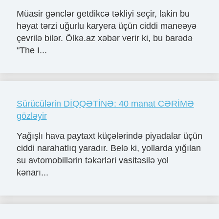
Müasir gənclər getdikcə təkliyi seçir, lakin bu
həyat tərzi uğurlu karyera üçün ciddi maneəyə
çevrilə bilər. Ölkə.az xəbər verir ki, bu barədə
"The I...
Sürücülərin DİQQƏTİNƏ: 40 manat CƏRİMƏ
gözləyir
Yağışlı hava paytaxt küçələrində piyadalar üçün
ciddi narahatlıq yaradır. Belə ki, yollarda yığılan
su avtomobillərin təkərləri vasitəsilə yol
kənarı...