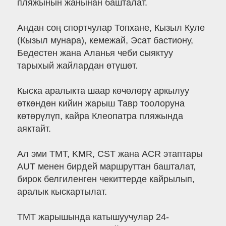
пляжынын жанынан башталат.
Андан соң спортчулар Топхане, Кызыл Куле
(Кызыл мунара), кемежай, Эсат бастиону,
Бедестен жана Аланья чеби сыяктуу
тарыхый жайлардан өтүшөт.
Кыска аралыкта шаар көчөлөрү аркылуу
өткөндөн кийин жарыш Тавр тоолоруна
көтөрүлүп, кайра Клеопатра пляжында
аяктайт.
Ал эми TMT, KMR, CST жана ACR этаптары
AUT менен бирдей маршруттан башталат,
бирок белгиленген чекиттерде кайрылып,
аралык кыскартылат.
TMT жарышында катышуучулар 24-