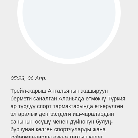
05:23, 06 Апр.
Трейл-жарыш Антальянын жашыруун
бермети саналган Аланьяда өтмөкчү Түркия
ар түрдүү спорт тармактарында өткөрүлгөн
эл аралык деңгээлдеги иш-чаралардын
санынын өсүшү менен дүйнөнүн булуң-
бурчунан келген спортчуларды жана
күйөрмандарды өзүнө тартып келет.