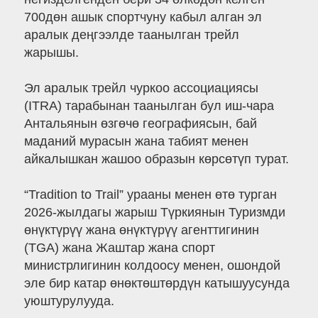
700дөн ашык спортчуну кабыл алган эл
аралык деңгээлде таанылган трейл
жарышы.
Эл аралык трейл чуркоо ассоциациясы
(ITRA) тарабынан таанылган бул иш-чара
Антальянын өзгөчө географиясын, бай
маданий мурасын жана табият менен
айкалышкан жашоо образын көрсөтүп турат.
“Tradition to Trail” урааны менен өтө турган
2026-жылдагы жарыш Түркиянын Туризмди
өнүктүрүү жана өнүктүрүү агенттигинин
(TGA) жана Жаштар жана спорт
министрлигинин колдоосу менен, ошондой
эле бир катар өнөктөштөрдүн катышуусунда
уюштурулууда.