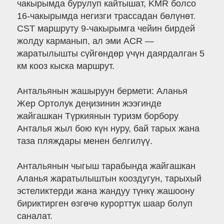
чакырымда бурулуп кайтышат, KMR болсо
16-чакырымда негизги трассадан бөлүнөт.
CST маршруту 9-чакырымга чейин бирдей
жолду карманып, ал эми ACR —
жаратылышты сүйгөндөр үчүн даярдалган 5
км кооз кыска маршрут.
Антальянын жашыруун бермети: Аланья
Жер Ортолук деңизинин жээгинде
жайгашкан Түркиянын туризм борбору
Анталья жыл бою күн нуру, бай тарых жана
таза пляждары менен белгилүү.
Антальянын чыгыш тарабында жайгашкан
Аланья жаратылыштын кооздугун, тарыхый
эстеликтерди жана жандуу түнкү жашоону
бириктирген өзгөчө курорттук шаар болуп
саналат.