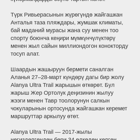
Түрк Ривьерасынын жүрөгүндө жайгашкан
Анталья таза пляждары, жумшак климаты,
бай маданий мурасы жана суу менен тоо
спорту боюнча кеңири мүмкүнчүлүктөрү
менен жыл сайын миллиондогон конокторду
тосуп алат.
Шаардын жашыруун бермети саналган
Аланья 27–28-март күндөрү дагы бир жолу
Alanya Ultra Trail жарышын өткөрөт. Бул
жарыш Жер Ортолук деңизинин жылуу
жээги менен Тавр тоолорунун салкын
чокуларынын ортосунда жайгашкан керемет
маршруттар аркылуу өтөт.
Alanya Ultra Trail — 2017-жылы
негизделгенден бери 34 өлкөдөн келген