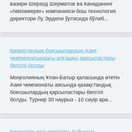
вазири Шерзод Шерматов ва Канаданинг
«Netsweeper» компанияси бош технология
директори Лу Эрдели ўртасида бўлиб...
Қазақстандық боксшылардың Азия
чемпионатындағы алғашқы қарсыластары
белгілі болды
Моңғолияның Ұлан-Батыр қаласында өтетін
Азия чемпионаты аясында қазақстандық
боксшылардың қарсыластары белгілі
болды. Турнир 30 наурыз - 10 сәуір ара...
Қазақстан жол апаттары бойынша