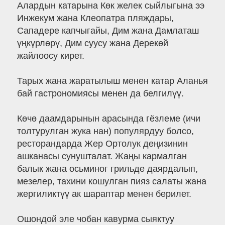
Алардын катарына Көк желек сыйлыгына ээ
Инжекум жана Клеопатра пляждары,
Сападере капчыгайы, Дим жана Дамлаташ
үңкүрлөрү, Дим суусу жана Дерекөй
жайлоосу кирет.
Тарых жана жаратылыш менен катар Аланья
бай гастрономиясы менен да белгилүү.
Көчө даамдарынын арасында гёзлеме (ичи
толтурулган жука нан) популярдуу болсо,
ресторандарда Жер Ортолук деңизинин
ашканасы сунушталат. Жаңы кармалган
балык жана осьминог грильде даярдалып,
мезелер, тахини кошулган пияз салаты жана
жергиликтүү ак шараптар менен берилет.
Ошондой эле чобан кавурма сыяктуу