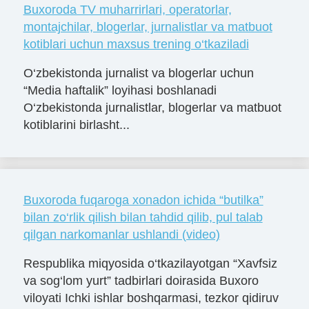
Buxoroda TV muharrirlari, operatorlar,
montajchilar, blogerlar, jurnalistlar va matbuot
kotiblari uchun maxsus trening o‘tkaziladi
O‘zbekistonda jurnalist va blogerlar uchun
“Media haftalik” loyihasi boshlanadi
O‘zbekistonda jurnalistlar, blogerlar va matbuot
kotiblarini birlasht...
Buxoroda fuqaroga xonadon ichida “butilka”
bilan zo‘rlik qilish bilan tahdid qilib, pul talab
qilgan narkomanlar ushlandi (video)
Respublika miqyosida o‘tkazilayotgan “Xavfsiz
va sog‘lom yurt” tadbirlari doirasida Buxoro
viloyati Ichki ishlar boshqarmasi, tezkor qidiruv