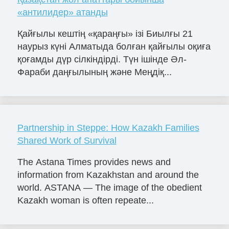
«антилидер» атанды
Қайғылы кештің «қараңғы» ізі Биылғы 21
наурыз күні Алматыда болған қайғылы оқиға
қоғамды дүр сілкіндірді. Түн ішінде Әл-
Фараби даңғылының және Меңдіқ...
Partnership in Steppe: How Kazakh Families
Shared Work of Survival
The Astana Times provides news and
information from Kazakhstan and around the
world. ASTANA — The image of the obedient
Kazakh woman is often repeate...