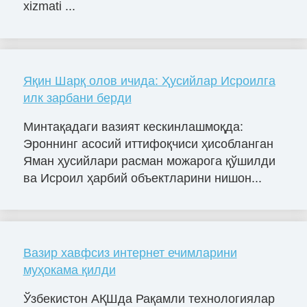
xizmati ...
Яқин Шарқ олов ичида: Ҳусийлар Исроилга
илк зарбани берди
Минтақадаги вазият кескинлашмоқда:
Эроннинг асосий иттифоқчиси ҳисобланган
Яман ҳусийлари расман можарога қўшилди
ва Исроил ҳарбий объектларини нишон...
Вазир хавфсиз интернет ечимларини
муҳокама қилди
Ўзбекистон АҚШда Рақамли технологиялар