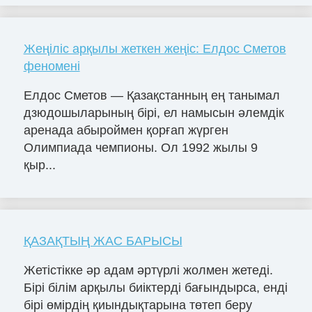
Жеңіліс арқылы жеткен жеңіс: Елдос Сметов
феномені
Елдос Сметов — Қазақстанның ең танымал
дзюдошыларының бірі, ел намысын әлемдік
аренада абыроймен қорғап жүрген
Олимпиада чемпионы. Ол 1992 жылы 9
қыр...
ҚАЗАҚТЫҢ ЖАС БАРЫСЫ
Жетістікке әр адам әртүрлі жолмен жетеді.
Бірі білім арқылы биіктерді бағындырса, енді
бірі өмірдің қиындықтарына төтеп беру