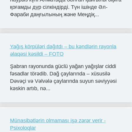
қоғамды дүр сілкіндірді. Түн ішінде Әл-
Фараби даңғылының және Меңдіқ...
Yağış körpüləri dağıtdı – bu kəndlərin rayonla
əlaqəsi kəsildi – FOTO
Şabran rayonunda güclü yağan yağışlar ciddi
fəsadlar törədib. Dağ çaylarında – xüsusilə
Dəvəçi və Vəlvələ çaylarında suyun səviyyəsi
kəskin artıb, nə...
Münasibətlərin olmaması işə zərər verir -
Psixoloqlar