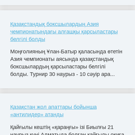
Қазақстандық боксшылардың Азия
чемпионатындағы алғашқы қарсыластары
белгілі болды
Моңғолияның Ұлан-Батыр қаласында өтетін
Азия чемпионаты аясында қазақстандық
боксшылардың қарсыластары белгілі
болды. Турнир 30 наурыз - 10 сәуір ара...
Қазақстан жол апаттары бойынша
«антилидер» атанды
Қайғылы кештің «қараңғы» ізі Биылғы 21
наурыз күні Алматыда болған қайғылы оқиға