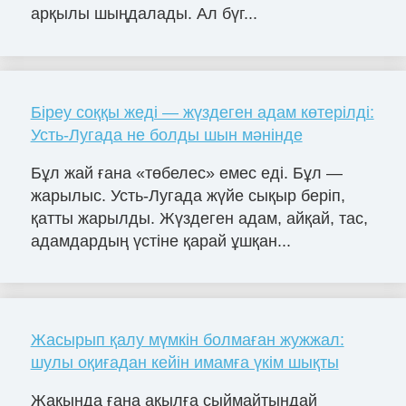
арқылы шыңдалады. Ал бүг...
Біреу соққы жеді — жүздеген адам көтерілді:
Усть-Лугада не болды шын мәнінде
Бұл жай ғана «төбелес» емес еді. Бұл —
жарылыс. Усть-Лугада жүйе сықыр беріп,
қатты жарылды. Жүздеген адам, айқай, тас,
адамдардың үстіне қарай ұшқан...
Жасырып қалу мүмкін болмаған жужжал:
шулы оқиғадан кейін имамға үкім шықты
Жақында ғана ақылға сыймайтындай