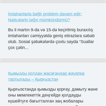
İmtahanlarla bağlı problem davam edir:
Nəticələrin ləğvi mümkündürmü?
Bu il martın 9-da və 15-də keçirilmiş buraxılış
imtahanları cəmiyyətdə geniş etirazlara səbəb
olub. Sosial şəbəkələrdə çoxlu sayda “Suallar
çox çətin...
Қымызды қолдан жасағандар жауапқа
тартылады – Қырғызстан
Қырғызстанда қымызды қорғау, дамыту және
оны мемлекеттік деңгейде қолдауды
күшейтуге бағытталған заң жобалары