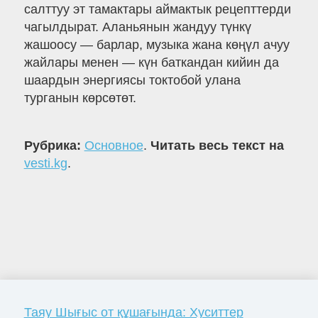
салттуу эт тамактары аймактык рецепттерди
чагылдырат. Аланьянын жандуу түнкү
жашоосу — барлар, музыка жана көңүл ачуу
жайлары менен — күн баткандан кийин да
шаардын энергиясы токтобой улана
турганын көрсөтөт.
Рубрика:
Основное
.
Читать весь текст на
vesti.kg
.
Таяу Шығыс от құшағында: Хуситтер