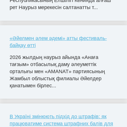
Республикасының Елшілігі Кенияда алғаш
рет Наурыз мерекесін салтанатты т...
«Әйелмен әлем әдемі» атты фестиваль-
байқау өтті
2026 жылдың наурыз айында «Анаға
тағзым» отбасылық даму әлеуметтік
орталығы мен «AMANAT» партиясының
Жамбыл облыстық филиалы Әйелдер
қанатымен бірлес...
В Україні змінюють підхід до штрафів: як
працюватиме система штрафних балів для