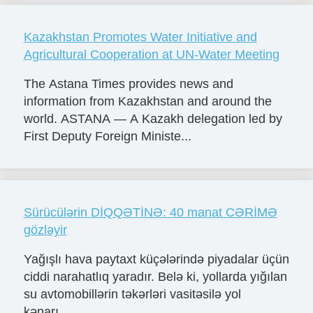
Kazakhstan Promotes Water Initiative and
Agricultural Cooperation at UN-Water Meeting
The Astana Times provides news and
information from Kazakhstan and around the
world. ASTANA — A Kazakh delegation led by
First Deputy Foreign Ministe...
Sürücülərin DİQQƏTİNƏ: 40 manat CƏRİMƏ
gözləyir
Yağışlı hava paytaxt küçələrində piyadalar üçün
ciddi narahatlıq yaradır. Belə ki, yollarda yığılan
su avtomobillərin təkərləri vasitəsilə yol
kənarı...