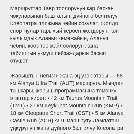
Маршруттар Тавр тоолорунун кар баскан
чокуларынан башталып, дүйнөгө белгилүү
Клеопатра пляжына чейин созулат. Жолдо
спортчулар тарыхый кербен жолдорун, көп
кылымдык Аланья кемежайын, Аланья
чебин, кооз тоо жайлоолорун жана
табияттын укмуш пейзаждарын басып
өтүшөт.
Жарыштын негизги жана эң узак этабы — 68
км Alanya Ultra Trail (AUT) маршруту. Мындан
тышкары, жарыш программасына төмөнкү
этаптар кирет: • 42 км Taurus Mountain Trail
(TMT) • 27 км Keykubat Mountain Run (KMR) •
18 км Cleopatra Short Trail (CST) • 5 км Alanya
Castle Run (ACR) AUT маршруту Дамлаташ
үңкүрүнүн жана дүйнөгө белгилүү Клеопатра