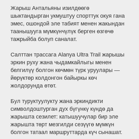
Жарыш Антальяны изилдөөгө
шыктандырган укмуштуу спорттук окуя гана
эмес, ошондой эле табият менен жакындан
таанышууга мүмкүнчүлүк берген өзгөчө
тажрыйба болуп саналат.
Салттан трассага Alanya Ultra Trail жарышы
эркин руху жана чыдамкайлыгы менен
белгилүү болгон көчмөн түрк уруулары —
йөрүктөр колдонгон байыркы көч
жолдорунда өтөт.
Бул туруктуулукту жана эркиндикти
символдоштурган дух бүгүнкү күндө да
жарышта сезилет: катышуучулар бир эле
жарышта төрт мезгилди сезүүгө мүмкүн
болгон татаал маршруттарда күч сынашат.