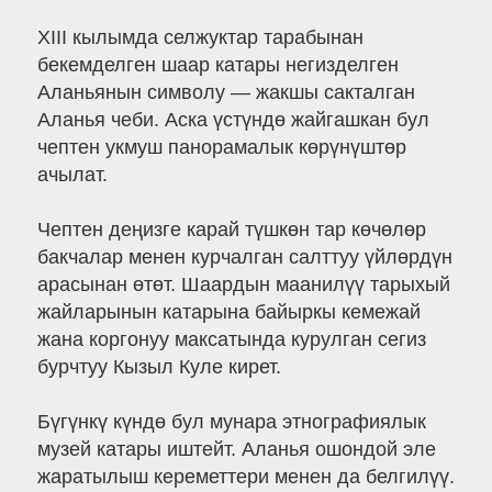
XIII кылымда селжуктар тарабынан
бекемделген шаар катары негизделген
Аланьянын символу — жакшы сакталган
Аланья чеби. Аска үстүндө жайгашкан бул
чептен укмуш панорамалык көрүнүштөр
ачылат.
Чептен деңизге карай түшкөн тар көчөлөр
бакчалар менен курчалган салттуу үйлөрдүн
арасынан өтөт. Шаардын маанилүү тарыхый
жайларынын катарына байыркы кемежай
жана коргонуу максатында курулган сегиз
бурчтуу Кызыл Куле кирет.
Бүгүнкү күндө бул мунара этнографиялык
музей катары иштейт. Аланья ошондой эле
жаратылыш кереметтери менен да белгилүү.