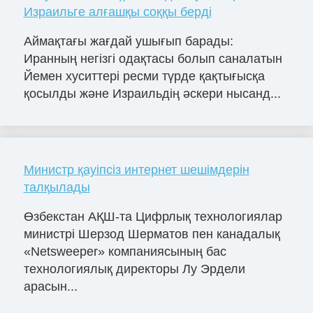
Израильге алғашқы соққы берді
Аймақтағы жағдай ушығып барады:
Иранның негізгі одақтасы болып саналатын
Йемен хуситтері ресми түрде қақтығысқа
қосылды және Израильдің әскери нысанд...
Министр қауіпсіз интернет шешімдерін
талқылады
Өзбекстан АҚШ-та Цифрлық технологиялар
министрі Шерзод Шерматов пен канадалық
«Netsweeper» компаниясының бас
технологиялық директоры Лу Эрдели
арасын...