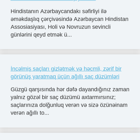
Hindistanın Azərbaycandakı səfirliyi ilə
əməkdaşlıq çərçivəsində Azərbaycan Hindistan
Assosiasiyası, Holi və Novruzun sevincli
günlərini qeyd etmək ü...
İncəlmiş saçları gizlətmək və həcmli, zərif bir
görünüş yaratmaq üçün ağıllı saç düzümləri
Güzgü qarşısında hər dəfə dayandığınız zaman
yalnız gözəl bir saç düzümü axtarmırsınız;
saçlarınıza dolğunluq verən və sizə özünəinam
verən ağıllı to...