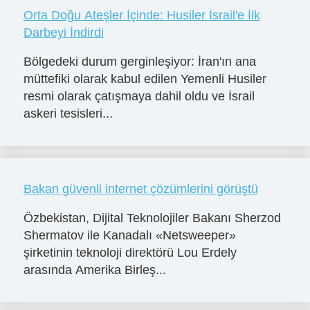
Orta Doğu Ateşler İçinde: Husiler İsrail'e İlk
Darbeyi İndirdi
Bölgedeki durum gerginleşiyor: İran'ın ana
müttefiki olarak kabul edilen Yemenli Husiler
resmi olarak çatışmaya dahil oldu ve İsrail
askeri tesisleri...
Bakan güvenli internet çözümlerini görüştü
Özbekistan, Dijital Teknolojiler Bakanı Sherzod
Shermatov ile Kanadalı «Netsweeper»
şirketinin teknoloji direktörü Lou Erdely
arasında Amerika Birleş...