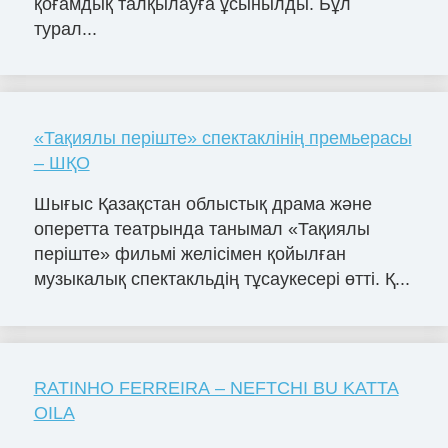
қоғамдық талқылауға ұсынылды. Бұл
турал...
«Тақиялы періште» спектаклінің премьерасы
– ШҚО
Шығыс Қазақстан облыстық драма және
оперетта театрында танымал «Тақиялы
періште» фильмі желісімен қойылған
музыкалық спектакльдің тұсаукесері өтті. Қ...
RATINHO FERREIRA – NEFTCHI BU KATTA
OILA