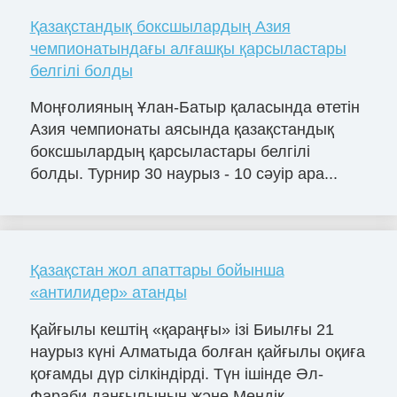
Қазақстандық боксшылардың Азия
чемпионатындағы алғашқы қарсыластары
белгілі болды
Моңғолияның Ұлан-Батыр қаласында өтетін
Азия чемпионаты аясында қазақстандық
боксшылардың қарсыластары белгілі
болды. Турнир 30 наурыз - 10 сәуір ара...
Қазақстан жол апаттары бойынша
«антилидер» атанды
Қайғылы кештің «қараңғы» ізі Биылғы 21
наурыз күні Алматыда болған қайғылы оқиға
қоғамды дүр сілкіндірді. Түн ішінде Әл-
Фараби даңғылының және Меңдіқ...