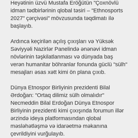
Heyətinin üzvü Mustafa Eröğütün "Çoxnövlü
idman tədbirlərinin qlobal təsiri – "Ethnosports
2027" çərçivəsi" mövzusunda təqdimatı ilə
başlayıb.
Ardınca keçirilən açılış çıxışları və Yüksək
Səviyyəli Nazirlər Panelində ənənəvi idman
növlərinin təşkilatlanması və dünyada baş
verən humanitar böhranlar fonunda güclü "sülh"
mesajları əsas xətt kimi ön plana çıxıb.
Dünya Etnospor Birliyinin prezidenti Bilal
Ərdoğan: "Ortaq dilimiz sülh olmalıdır"
Necmeddin Bilal Erdoğan Dünya Etnospor
Birliyinin prezidenti kimi çıxışında forumun illər
ərzində ideya platformasından qlobal
məsləhətləşmə və idarəetmə məkanına
çevrildiyini vurğulayıb.