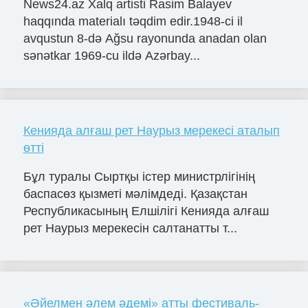
News24.az Xalq artisti Rasim Balayev
haqqında materialı təqdim edir.1948-ci il
avqustun 8-də Ağsu rayonunda anadan olan
sənətkar 1969-cu ildə Azərbay...
Кенияда алғаш рет Наурыз мерекесі аталып
өтті
Бұл туралы Сыртқы істер министрлігінің
баспасөз қызметі мәлімдеді. Қазақстан
Республикасының Елшілігі Кенияда алғаш
рет Наурыз мерекесін салтанатты т...
«Әйелмен әлем әдемі» атты фестиваль-