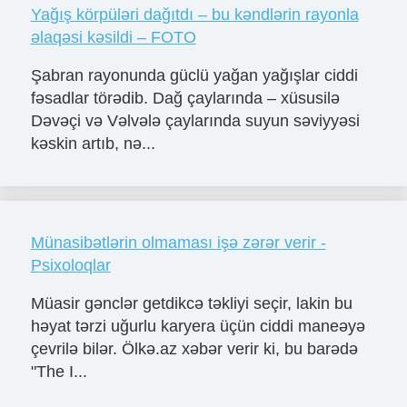
Yağış körpüləri dağıtdı – bu kəndlərin rayonla
əlaqəsi kəsildi – FOTO
Şabran rayonunda güclü yağan yağışlar ciddi
fəsadlar törədib. Dağ çaylarında – xüsusilə
Dəvəçi və Vəlvələ çaylarında suyun səviyyəsi
kəskin artıb, nə...
Münasibətlərin olmaması işə zərər verir -
Psixoloqlar
Müasir gənclər getdikcə təkliyi seçir, lakin bu
həyat tərzi uğurlu karyera üçün ciddi maneəyə
çevrilə bilər. Ölkə.az xəbər verir ki, bu barədə
"The I...