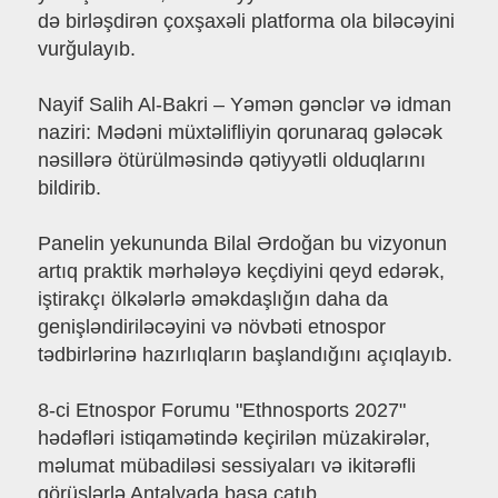
də birləşdirən çoxşaxəli platforma ola biləcəyini
vurğulayıb.
Nayif Salih Al-Bakri – Yəmən gənclər və idman
naziri: Mədəni müxtəlifliyin qorunaraq gələcək
nəsillərə ötürülməsində qətiyyətli olduqlarını
bildirib.
Panelin yekununda Bilal Ərdoğan bu vizyonun
artıq praktik mərhələyə keçdiyini qeyd edərək,
iştirakçı ölkələrlə əməkdaşlığın daha da
genişləndiriləcəyini və növbəti etnospor
tədbirlərinə hazırlıqların başlandığını açıqlayıb.
8-ci Etnospor Forumu "Ethnosports 2027"
hədəfləri istiqamətində keçirilən müzakirələr,
məlumat mübadiləsi sessiyaları və ikitərəfli
görüşlərlə Antalyada başa çatıb.