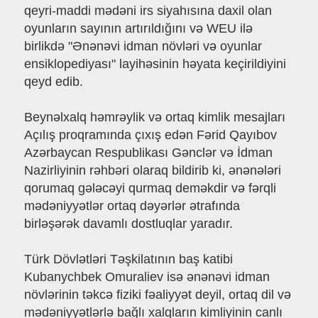
qeyri-maddi mədəni irs siyahısına daxil olan
oyunların sayının artırıldığını və WEU ilə
birlikdə "Ənənəvi idman növləri və oyunlar
ensiklopediyası" layihəsinin həyata keçirildiyini
qeyd edib.
Beynəlxalq həmrəylik və ortaq kimlik mesajları
Açılış proqramında çıxış edən Fərid Qayıbov
Azərbaycan Respublikası Gənclər və İdman
Nazirliyinin rəhbəri olaraq bildirib ki, ənənələri
qorumaq gələcəyi qurmaq deməkdir və fərqli
mədəniyyətlər ortaq dəyərlər ətrafında
birləşərək davamlı dostluqlar yaradır.
Türk Dövlətləri Təşkilatının baş katibi
Kubanychbek Omuraliev isə ənənəvi idman
növlərinin təkcə fiziki fəaliyyət deyil, ortaq dil və
mədəniyyətlərlə bağlı xalqların kimliyinin canlı