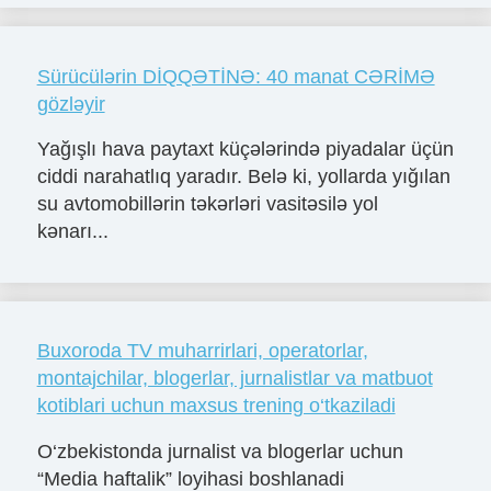
Sürücülərin DİQQƏTİNƏ: 40 manat CƏRİMƏ
gözləyir
Yağışlı hava paytaxt küçələrində piyadalar üçün
ciddi narahatlıq yaradır. Belə ki, yollarda yığılan
su avtomobillərin təkərləri vasitəsilə yol
kənarı...
Buxoroda TV muharrirlari, operatorlar,
montajchilar, blogerlar, jurnalistlar va matbuot
kotiblari uchun maxsus trening o‘tkaziladi
O‘zbekistonda jurnalist va blogerlar uchun
“Media haftalik” loyihasi boshlanadi