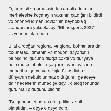
O, artıq söz mərhələsindən əməli addımlar
mərhələsinə keçməyin vaxtının çatdığını bildirdi
və ənənəvi idman növlərinin beynəlxalq
standartlara yüksələcəyi "Ethnosports 2027"
vizyonunu elan edib.
Bilal Ərdoğan regional və qlobal böhranlara da
toxunaraq, idmanın və mədəni dəyərlərin
birləşdirici gücünə diqqət çəkdi və dünyaya
belə müraciət etdi: uşaqların oyun əvəzinə
müharibə, qorxu və aclıqla üzləşdiyi bir
dünyanın qəbulolunmaz olduğunu, gələcəyə
dair hədəflərin münaqişə deyil, dialoq fonunda
qurulmalı olduğunu bildirib.
"Bu gündən etibarən ortaq dilimiz sülh
olmalıdır", – deyə o qeyd edib.