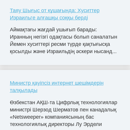
Таяу Шығыс от құшағында: Хуситтер
Израильге алғашқы соққы берді
Аймақтағы жағдай ушығып барады:
Иранның негізгі одақтасы болып саналатын
Йемен хуситтері ресми түрде қақтығысқа
қосылды және Израильдің әскери нысанд...
Министр қауіпсіз интернет шешімдерін
талқылады
Өзбекстан АҚШ-та Цифрлық технологиялар
министрі Шерзод Шерматов пен канадалық
«Netsweeper» компаниясының бас
технологиялық директоры Лу Эрдели