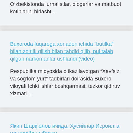
O‘zbekistonda jurnalistlar, blogerlar va matbuot
kotiblarini birlasht...
Buxoroda fuqaroga xonadon ichida “butilka”
bilan zo‘rlik qilish bilan tahdid qilib, pul talab
qilgan narkomanlar ushlandi (video)
Respublika miqyosida o‘tkazilayotgan “Xavfsiz
va sog‘lom yurt” tadbirlari doirasida Buxoro
viloyati Ichki ishlar boshqarmasi, tezkor qidiruv
xizmati ...
Яқин Шарқ олов ичида: Ҳусийлар Исроилга