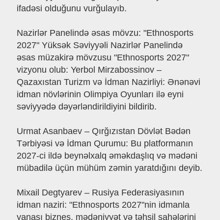
ifadəsi olduğunu vurğulayıb.
Nazirlər Panelində əsas mövzu: "Ethnosports
2027" Yüksək Səviyyəli Nazirlər Panelində
əsas müzakirə mövzusu "Ethnosports 2027"
vizyonu olub: Yerbol Mirzabossinov –
Qazaxıstan Turizm və İdman Nazirliyi: Ənənəvi
idman növlərinin Olimpiya Oyunları ilə eyni
səviyyədə dəyərləndirildiyini bildirib.
Urmat Asanbaev – Qırğızıstan Dövlət Bədən
Tərbiyəsi və İdman Qurumu: Bu platformanın
2027-ci ildə beynəlxalq əməkdaşlıq və mədəni
mübadilə üçün mühüm zəmin yaratdığını deyib.
Mixail Degtyarev – Rusiya Federasiyasının
idman naziri: "Ethnosports 2027"nin idmanla
yanaşı biznes, mədəniyyət və təhsil sahələrini