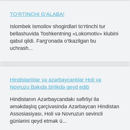
TO‘RTINCHI G‘ALABA!
Islombek Ismoilov shogirdlari to‘rtinchi tur
bellashuvida Toshkentning «Lokomotiv» klubini
qabul qildi. Farg‘onada o‘tkazilgan bu
uchrash...
Hindistanlılar və azərbaycanlılar Holi və
Novruzu Bakıda birlikdə qeyd edib
Hindistanın Azərbaycandakı səfirliyi ilə
əməkdaşlıq çərçivəsində Azərbaycan Hindistan
Assosiasiyası, Holi və Novruzun sevincli
günlərini qeyd etmək ü...