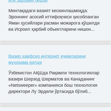
илк зарбани берди
Минтақадаги вазият кескинлашмоқда:
Эроннинг асосий иттифоқчиси ҳисобланган
Яман ҳусийлари расман можарога қўшилди
ва Исроил ҳарбий объектларини нишон...
Вазир хавфсиз интернет ечимларини
муҳокама қилди
Ўзбекистон АҚШда Рақамли технологиялар
вазири Шерзод Шерматов ва Канаданинг
«Netsweeper» компанияси бош технология
директори Лу Эрдели ўртасида бўлиб...