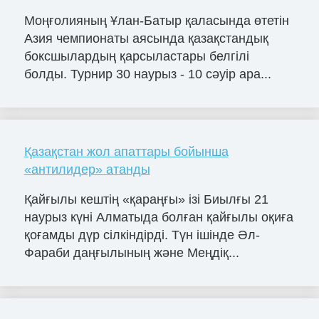
Моңғолияның Ұлан-Батыр қаласында өтетін
Азия чемпионаты аясында қазақстандық
боксшылардың қарсыластары белгілі
болды. Турнир 30 наурыз - 10 сәуір ара...
Қазақстан жол апаттары бойынша
«антилидер» атанды
Қайғылы кештің «қараңғы» ізі Биылғы 21
наурыз күні Алматыда болған қайғылы оқиға
қоғамды дүр сілкіндірді. Түн ішінде Әл-
Фараби даңғылының және Меңдіқ...