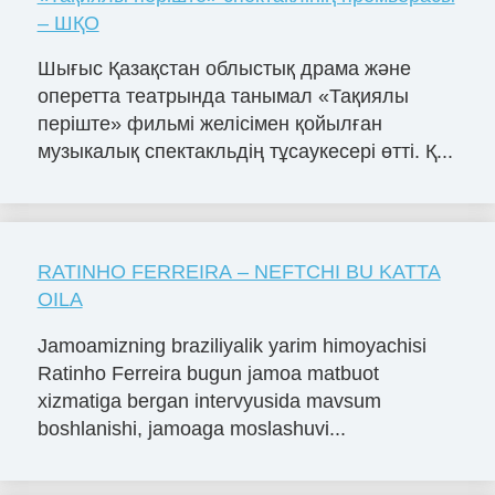
– ШҚО
Шығыс Қазақстан облыстық драма және
оперетта театрында танымал «Тақиялы
періште» фильмі желісімен қойылған
музыкалық спектакльдің тұсаукесері өтті. Қ...
RATINHO FERREIRA – NEFTCHI BU KATTA
OILA
Jamoamizning braziliyalik yarim himoyachisi
Ratinho Ferreira bugun jamoa matbuot
xizmatiga bergan intervyusida mavsum
boshlanishi, jamoaga moslashuvi...