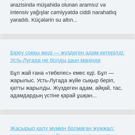
ərazisində müşahidə olunan aramsız və
intensiv yağışlar cəmiyyətdə ciddi narahatlıq
yaradıb. Küçələrin su altın...
Біреу соққы жеді — жүздеген адам көтерілді:
Усть-Лугада не болды шын мәнінде
Бұл жай ғана «төбелес» емес еді. Бұл —
жарылыс. Усть-Лугада жүйе сықыр беріп,
қатты жарылды. Жүздеген адам, айқай, тас,
адамдардың үстіне қарай ұшқан...
Жасырып қалу мүмкін болмаған жужжал: