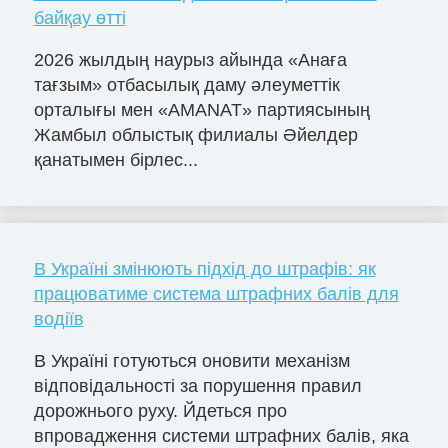
байқау өтті
2026 жылдың наурыз айында «Анаға
тағзым» отбасылық даму әлеуметтік
орталығы мен «AMANAT» партиясының
Жамбыл облыстық филиалы Әйелдер
қанатымен бірлес...
В Україні змінюють підхід до штрафів: як
працюватиме система штрафних балів для
водіїв
В Україні готуються оновити механізм
відповідальності за порушення правил
дорожнього руху. Йдеться про
впровадження системи штрафних балів, яка