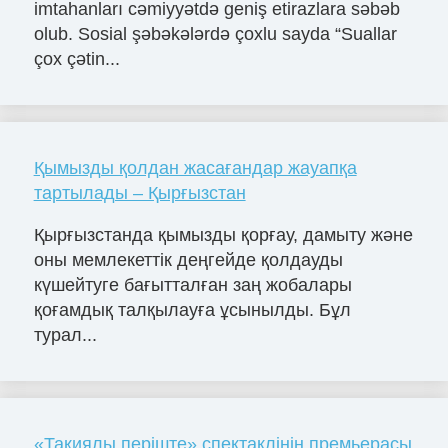
imtahanları cəmiyyətdə geniş etirazlara səbəb
olub. Sosial şəbəkələrdə çoxlu sayda “Suallar
çox çətin...
Қымызды қолдан жасағандар жауапқа
тартылады – Қырғызстан
Қырғызстанда қымызды қорғау, дамыту және
оны мемлекеттік деңгейде қолдауды
күшейтуге бағытталған заң жобалары
қоғамдық талқылауға ұсынылды. Бұл
турал...
«Тақиялы періште» спектаклінің премьерасы