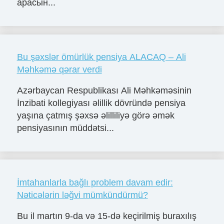
арасын...
Bu şəxslər ömürlük pensiya ALACAQ – Ali
Məhkəmə qərar verdi
Azərbaycan Respublikası Ali Məhkəməsinin
İnzibati kollegiyası əlillik dövründə pensiya
yaşına çatmış şəxsə əlilliliyə görə əmək
pensiyasının müddətsi...
İmtahanlarla bağlı problem davam edir:
Nəticələrin ləğvi mümkündürmü?
Bu il martın 9-da və 15-də keçirilmiş buraxılış