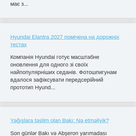
має з...
Hyundai Elantra 2027 помічена на дорожніх
тестах
Компанія Hyundai готує масштабне
оновлення для одного зі своїх
найпопулярніших седанів. Фотошпигунам
вдалося зафіксувати передсерійний
прототип Hyund...
Yağışlara təslim olan Bakı: Nə etməliyik?
Son günlər Bakı və Abşeron yarımadası