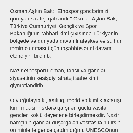
Osman Aşkın Bak: "Etnospor gənclərimizi
qoruyan strateji qalxandır" Osman Aşkın Bak,
Türkiye Cumhuriyeti Gençlik ve Spor
Bakanlığının rəhbəri kimi çıxışında Türkiyənin
bölgədə və dünyada davamlı atəşkəs və sülhün
təmin olunması üçün təşəbbüslərini davam
etdirdiyini bildirib.
Nazir etnosporu idman, təhsil və gənclər
siyasətinin kəsişdiyi strateji sahə kimi
qiymətləndirib.
O vurğulayıb ki, asılılıq, təcrid və kimlik axtarışı
kimi müasir risklərə qarşı ən güclü vasitə
gəncləri köklü dəyərlərlə birləşdirməkdir. Nazir
həmçinin gənclər düşərgələri vasitəsilə bu irsin
on minlərlə gəncə çatdırıldığını, UNESCOnun