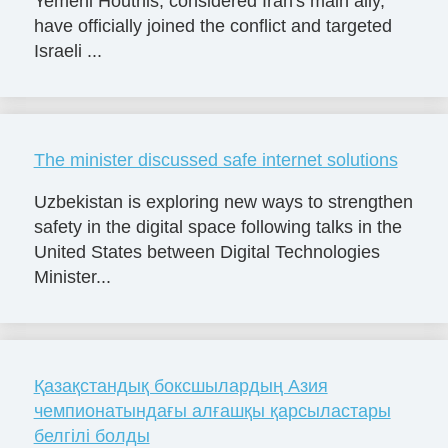
Yemeni Houthis, considered Iran's main ally,
have officially joined the conflict and targeted
Israeli ...
The minister discussed safe internet solutions
Uzbekistan is exploring new ways to strengthen
safety in the digital space following talks in the
United States between Digital Technologies
Minister...
Қазақстандық боксшылардың Азия
чемпионатындағы алғашқы қарсыластары
белгілі болды