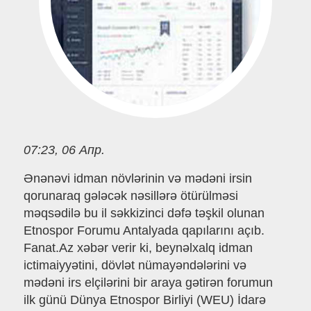
07:23, 06 Апр.
Ənənəvi idman növlərinin və mədəni irsin
qorunaraq gələcək nəsillərə ötürülməsi
məqsədilə bu il səkkizinci dəfə təşkil olunan
Etnospor Forumu Antalyada qapılarını açıb.
Fanat.Az xəbər verir ki, beynəlxalq idman
ictimaiyyətini, dövlət nümayəndələrini və
mədəni irs elçilərini bir araya gətirən forumun
ilk günü Dünya Etnospor Birliyi (WEU) İdarə