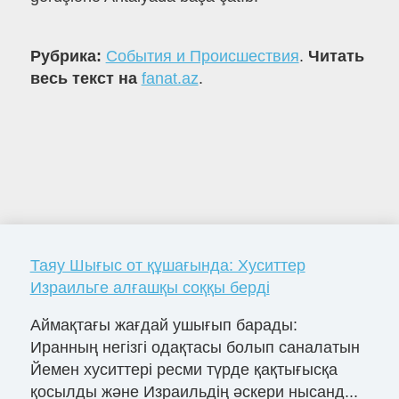
Рубрика:
События и Происшествия
.
Читать
весь текст на
fanat.az
.
Таяу Шығыс от құшағында: Хуситтер
Израильге алғашқы соққы берді
Аймақтағы жағдай ушығып барады:
Иранның негізгі одақтасы болып саналатын
Йемен хуситтері ресми түрде қақтығысқа
қосылды және Израильдің әскери нысанд...