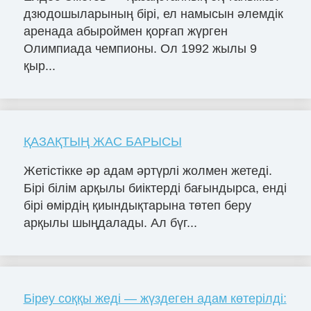
дзюдошыларының бірі, ел намысын әлемдік
аренада абыроймен қорғап жүрген
Олимпиада чемпионы. Ол 1992 жылы 9
қыр...
ҚАЗАҚТЫҢ ЖАС БАРЫСЫ
Жетістікке әр адам әртүрлі жолмен жетеді.
Бірі білім арқылы биіктерді бағындырса, енді
бірі өмірдің қиындықтарына төтеп беру
арқылы шыңдалады. Ал бүг...
Біреу соққы жеді — жүздеген адам көтерілді: