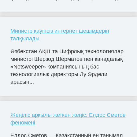
Министр қауіпсіз интернет шешімдерін
талқылады
Өзбекстан АҚШ-та Цифрлық технологиялар
министрі Шерзод Шерматов пен канадалық
«Netsweeper» компаниясының бас
технологиялық директоры Лу Эрдели
арасын...
Жеңіліс арқылы жеткен жеңіс: Елдос Сметов
феномені
Елдос Сметов — Қазақстанның ең танымал