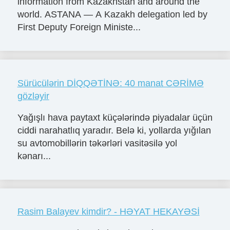
information from Kazakhstan and around the
world. ASTANA — A Kazakh delegation led by
First Deputy Foreign Ministe...
Sürücülərin DİQQƏTİNƏ: 40 manat CƏRİMƏ
gözləyir
Yağışlı hava paytaxt küçələrində piyadalar üçün
ciddi narahatlıq yaradır. Belə ki, yollarda yığılan
su avtomobillərin təkərləri vasitəsilə yol
kənarı...
Rasim Balayev kimdir? - HƏYAT HEKAYƏSİ