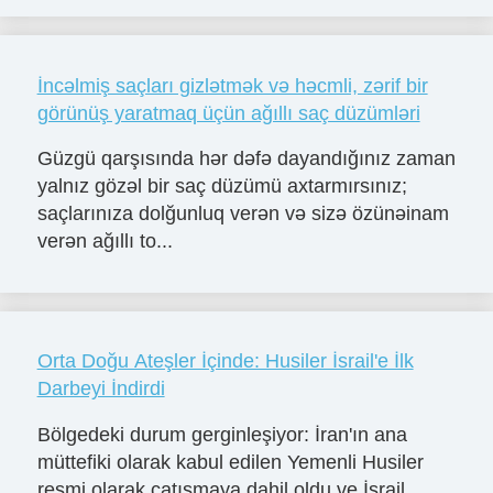
İncəlmiş saçları gizlətmək və həcmli, zərif bir
görünüş yaratmaq üçün ağıllı saç düzümləri
Güzgü qarşısında hər dəfə dayandığınız zaman
yalnız gözəl bir saç düzümü axtarmırsınız;
saçlarınıza dolğunluq verən və sizə özünəinam
verən ağıllı to...
Orta Doğu Ateşler İçinde: Husiler İsrail'e İlk
Darbeyi İndirdi
Bölgedeki durum gerginleşiyor: İran'ın ana
müttefiki olarak kabul edilen Yemenli Husiler
resmi olarak çatışmaya dahil oldu ve İsrail