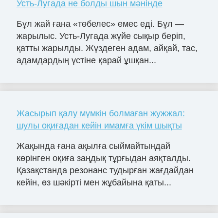
Усть-Лугада не болды шын мәнінде
Бұл жай ғана «төбелес» емес еді. Бұл —
жарылыс. Усть-Лугада жүйе сықыр беріп,
қатты жарылды. Жүздеген адам, айқай, тас,
адамдардың үстіне қарай ұшқан...
Жасырып қалу мүмкін болмаған жужжал:
шулы оқиғадан кейін имамға үкім шықты
Жақында ғана ақылға сыймайтындай
көрінген оқиға заңдық тұрғыдан аяқталды.
Қазақстанда резонанс тудырған жағдайдан
кейін, өз шәкірті мен жұбайына қаты...