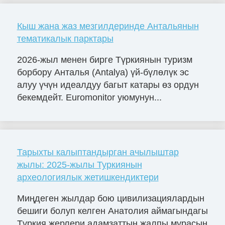
Кыш жана жаз мезгилдеринде Антальянын
тематикалык парктары
2026-жыл менен бирге Түркиянын туризм
борбору Анталья (Antalya) үй-бүлөлүк эс
алуу үчүн идеалдуу багыт катары өз ордун
бекемдейт. Euromonitor уюмунун...
Тарыхты калыптандырган ачылыштар
жылы: 2025-жылы Туркиянын
археологиялык жетишкендиктери
Миңдеген жылдар бою цивилизациялардын
бешиги болуп келген Анатолия аймагындагы
Түркия жерлери адамзаттын жалпы мурасын