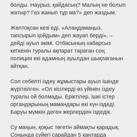
болды. Наурыз, қайдасың? Малың не болып
жатыр? Газ жанып тұр ма?» деп жаздым.
Желтоқсан кезі еді. «Алаңдамаңыз,
тапсырып қойдым» деп жауап берді», –
дейді ауыл әкімі. Отбасының хабарсыз
кеткенін туралы ақпарат тараған соң
полиция екі адамның ауылдан шықпағанын
айтқан.
Сол себепті іздеу жұмыстары ауыл ішінде
жүргізілген. «Ол кісілерді өз үйінен іздеу
туралы ой болмады. Еріктілер, ішкі істер
органдарының мамандары екі күн іздеді.
Баруы мүмкін деген жерлерден іздедік.
Су маңын, қоқыс төгетін аймақты қарадық.
Соңында сүйегі сарайдан 5 қаңтарда