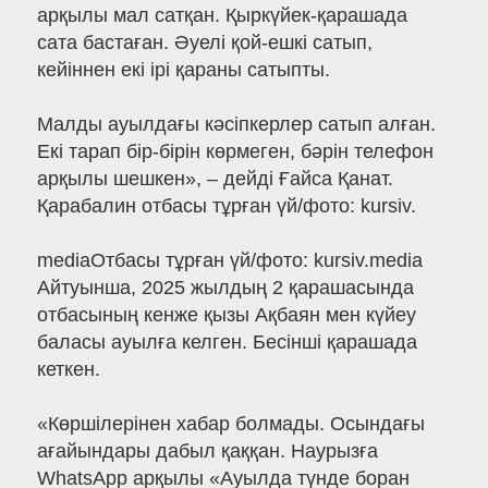
арқылы мал сатқан. Қыркүйек-қарашада
сата бастаған. Әуелі қой-ешкі сатып,
кейіннен екі ірі қараны сатыпты.
Малды ауылдағы кәсіпкерлер сатып алған.
Екі тарап бір-бірін көрмеген, бәрін телефон
арқылы шешкен», – дейді Ғайса Қанат.
Қарабалин отбасы тұрған үй/фото: kursiv.
mediaОтбасы тұрған үй/фото: kursiv.media
Айтуынша, 2025 жылдың 2 қарашасында
отбасының кенже қызы Ақбаян мен күйеу
баласы ауылға келген. Бесінші қарашада
кеткен.
«Көршілерінен хабар болмады. Осындағы
ағайындары дабыл қаққан. Наурызға
WhatsApp арқылы «Ауылда түнде боран