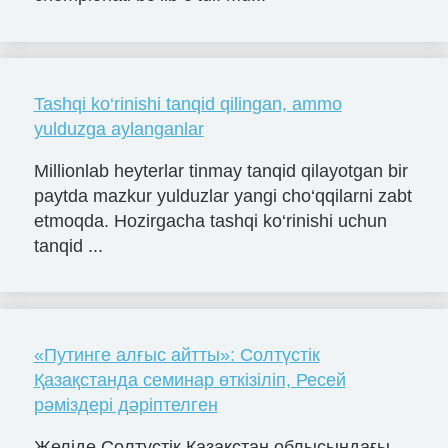
Tashqi ko‘rinishi tanqid qilingan, ammo
yulduzga aylanganlar
Millionlab heyterlar tinmay tanqid qilayotgan bir
paytda mazkur yulduzlar yangi cho‘qqilarni zabt
etmoqda. Hozirgacha tashqi ko‘rinishi uchun
tanqid ...
«Путинге алғыс айтты»: Солтүстік
Қазақстанда семинар өткізіліп, Ресей
рәміздері дәріптелген
Желіде Солтүстік Қазақстан облысындағы