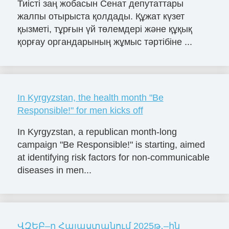
Тиісті заң жобасын Сенат депутаттары
жалпы отырыста қолдады. Құжат күзет
қызметі, тұрғын үй төлемдері және құқық
қорғау органдарының жұмыс тәртібіне ...
In Kyrgyzstan, the health month "Be
Responsible!" for men kicks off
In Kyrgyzstan, a republican month-long
campaign "Be Responsible!" is starting, aimed
at identifying risk factors for non-communicable
diseases in men...
ՎԶԵԲ–ը Հայաստանում 2025թ․–ին