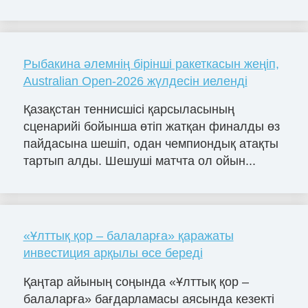
Рыбакина әлемнің бірінші ракеткасын жеңіп,
Australian Open-2026 жүлдесін иеленді
Қазақстан теннисшісі қарсыласының
сценарийі бойынша өтіп жатқан финалды өз
пайдасына шешіп, одан чемпиондық атақты
тартып алды. Шешуші матчта ол ойын...
«Ұлттық қор – балаларға» қаражаты
инвестиция арқылы өсе береді
Қаңтар айының соңында «Ұлттық қор –
балаларға» бағдарламасы аясында кезекті