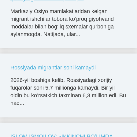
Markaziy Osiyo mamlakatlaridan kelgan
migrant ishchilar tobora ko‘proq giyohvand
moddalar bilan bog‘liq sxemalar qurboniga
aylanmoqda. Natijada, ular...
Rossiyada migrantlar soni kamaydi
2026-yil boshiga kelib, Rossiyadagi xorijiy
fuqarolar soni 5,7 millionga kamaydi. Bir yil
oldin bu ko’rsatkich taxminan 6,3 million edi. Bu
haq...
ISLOM ISMOILOV: «IKKINCHI BOʻLIMDA