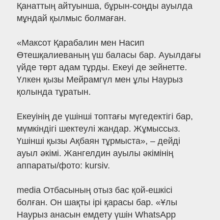
Қанаттың айтуынша, бұрын-соңды ауылда
мұндай қылмыс болмаған.
«Максот Қарабалин мен Насип
Өтешқалиеваның үш баласы бар. Ауылдағы
үйде төрт адам тұрды. Екеуі де зейнетте.
Үлкен қызы Мейрамгүл мен ұлы Наурыз
қолында тұратын.
Екеуінің де үшінші топтағы мүгедектігі бар,
мүмкіндігі шектеулі жандар. Жұмыссыз.
Үшінші қызы Ақбаян тұрмыста», – дейді
ауыл әкімі. Жангелдин ауылы әкімінің
аппараты/фото: kursiv.
media Отбасының отыз бас қой-ешкісі
болған. Он шақты ірі қарасы бар. «Ұлы
Наурыз анасын емдету үшін WhatsApp