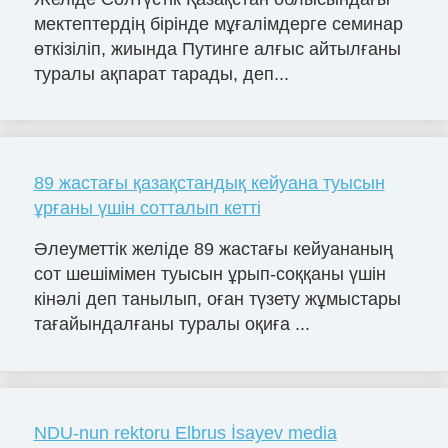
мектептердің бірінде мұғалімдерге семинар
өткізіліп, жиында Путинге алғыс айтылғаны
туралы ақпарат тарады, деп...
89 жастағы қазақстандық кейуана туысын
ұрғаны үшін сотталып кетті
Әлеуметтік желіде 89 жастағы кейуананың
сот шешімімен туысын ұрып-соққаны үшін
кінәлі деп танылып, оған түзету жұмыстары
тағайындалғаны туралы оқиға ...
NDU-nun rektoru Elbrus İsayev media