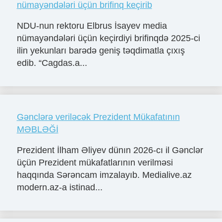
nümayəndələri üçün brifinq keçirib
NDU-nun rektoru Elbrus İsayev media
nümayəndələri üçün keçirdiyi brifinqdə 2025-ci
ilin yekunları barədə geniş təqdimatla çıxış
edib. “Cagdas.a...
Gənclərə veriləcək Prezident Mükafatının
MƏBLƏĞİ
Prezident İlham Əliyev dünın 2026-cı il Gənclər
üçün Prezident mükafatlarının verilməsi
haqqında Sərəncam imzalayıb. Medialive.az
modern.az-a istinad...