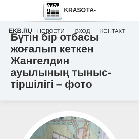
KRASOTA-
EKB.RU
НОВОСТИ
ВХОД
КОНТАКТ
Бүтін бір отбасы
жоғалып кеткен
Жангелдин
ауылының тыныс-
тіршілігі – фото