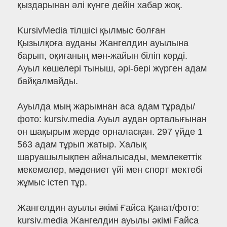
қыздарынан әлі күнге дейін хабар жоқ.
KursivMedia тілшісі қылмыс болған
Қызылқоға ауданы Жангелдин ауылына
барып, оқиғаның мән-жайын біліп көрді.
Ауыл көшелері тыныш, әрі-бері жүрген адам
байқалмайды.
Ауылда мың жарымнан аса адам тұрады/
фото: kursiv.media Ауыл аудан орталығынан
он шақырым жерде орналасқан. 297 үйде 1
563 адам тұрып жатыр. Халық
шаруашылықпен айналысады, мемлекеттік
мекемелер, мәдениет үйі мен спорт мектебі
жұмыс істеп тұр.
Жангелдин ауылы әкімі Ғайса Қанат/фото:
kursiv.media Жангелдин ауылы әкімі Ғайса