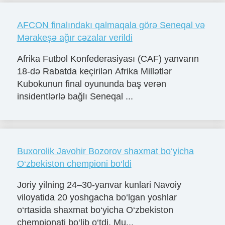
AFCON finalındakı qalmaqala görə Seneqal və
Mərakeşə ağır cəzalar verildi
Afrika Futbol Konfederasiyası (CAF) yanvarın
18-də Rabatda keçirilən Afrika Millətlər
Kubokunun final oyununda baş verən
insidentlərlə bağlı Seneqal ...
Buxorolik Javohir Bozorov shaxmat bo‘yicha
O‘zbekiston chempioni bo‘ldi
Joriy yilning 24–30-yanvar kunlari Navoiy
viloyatida 20 yoshgacha bo‘lgan yoshlar
o‘rtasida shaxmat bo‘yicha O‘zbekiston
chempionati bo‘lib o‘tdi. Mu...