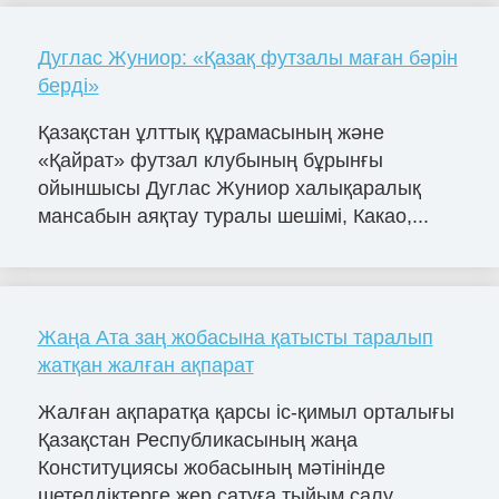
Дуглас Жуниор: «Қазақ футзалы маған бәрін
берді»
Қазақстан ұлттық құрамасының және
«Қайрат» футзал клубының бұрынғы
ойыншысы Дуглас Жуниор халықаралық
мансабын аяқтау туралы шешімі, Какао,...
Жаңа Ата заң жобасына қатысты таралып
жатқан жалған ақпарат
Жалған ақпаратқа қарсы іс-қимыл орталығы
Қазақстан Республикасының жаңа
Конституциясы жобасының мәтінінде
шетелдіктерге жер сатуға тыйым салу