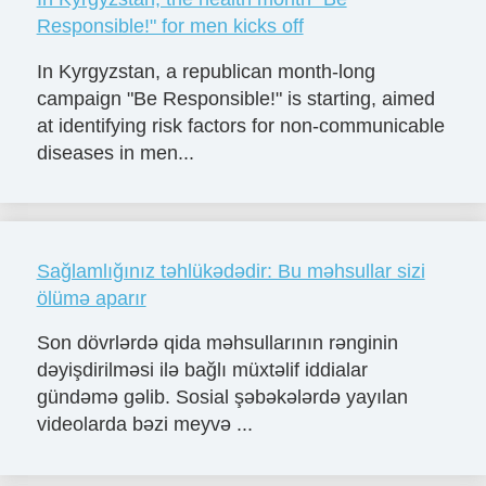
Responsible!" for men kicks off
In Kyrgyzstan, a republican month-long
campaign "Be Responsible!" is starting, aimed
at identifying risk factors for non-communicable
diseases in men...
Sağlamlığınız təhlükədədir: Bu məhsullar sizi
ölümə aparır
Son dövrlərdə qida məhsullarının rənginin
dəyişdirilməsi ilə bağlı müxtəlif iddialar
gündəmə gəlib. Sosial şəbəkələrdə yayılan
videolarda bəzi meyvə ...