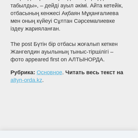
табылды», – дейді ауыл әкімі. Айта кетейік,
отбасының кенжесі Ақбаян Мұқанғалиева
мен оның күйеуі Сұлтан Сәрсемалиевке
іздеу жарияланған.
The post Бүтін бір отбасы жоғалып кеткен
Жангелдин ауылының тыныс-тіршілігі –
фото appeared first on АЛТЫНОРДА.
Рубрика:
Основное
.
Читать весь текст на
altyn-orda.kz
.