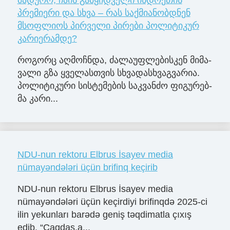
მადურო, ჩაის გამყიდველი ინდოეთის
პრემიერი და სხვა – რას საქმიანობდნენ
მსოფლიოს პირველი პირები პოლიტიკურ
კარიერამდე?
რო­გორც აღ­მოჩ­ნდა, ძა­ლა­უფ­ლე­ბის­კენ მი­მა­
ვა­ლი გზა ყვე­ლას­თვის სხვა­დას­ხვაგ­ვა­რია.
პო­ლი­ტი­კუ­რი სის­ტე­მე­ბის საკ­ვან­ძო ფი­გუ­რებ­
მა კა­რი...
NDU-nun rektoru Elbrus İsayev media
nümayəndələri üçün brifinq keçirib
NDU-nun rektoru Elbrus İsayev media
nümayəndələri üçün keçirdiyi brifinqdə 2025-ci
ilin yekunları barədə geniş təqdimatla çıxış
edib. “Cagdas.a...