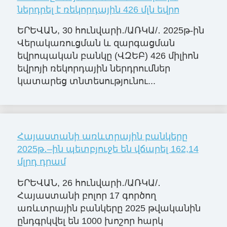
ներդրել է ռեկորդային 426 մլն եվրո
ԵՐԵՎԱՆ, 30 հունվարի․/ԱՌԿԱ/․ 2025թ-ին
Վերակառուցման և զարգացման
եվրոպական բանկը (ՎԶԵԲ) 426 միլիոն
եվրոյի ռեկորդային ներդրումներ
կատարեց տնտեսությունու...
Հայաստանի առևտրային բանկերը
2025թ․–ին պետբյուջե են վճարել 162,14
մլրդ դրամ
ԵՐԵՎԱՆ, 26 հունվարի․/ԱՌԿԱ/․
Հայաստանի բոլոր 17 գործող
առևտրային բանկերը 2025 թվականին
ընդգրկվել են 1000 խոշոր հարկ