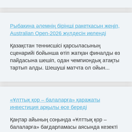
Рыбакина әлемнің бірінші ракеткасын жеңіп,
Australian Open-2026 жүлдесін иеленді
Қазақстан теннисшісі қарсыласының
сценарийі бойынша өтіп жатқан финалды өз
пайдасына шешіп, одан чемпиондық атақты
тартып алды. Шешуші матчта ол ойын...
«Ұлттық қор – балаларға» қаражаты
инвестиция арқылы өсе береді
Қаңтар айының соңында «Ұлттық қор –
балаларға» бағдарламасы аясында кезекті