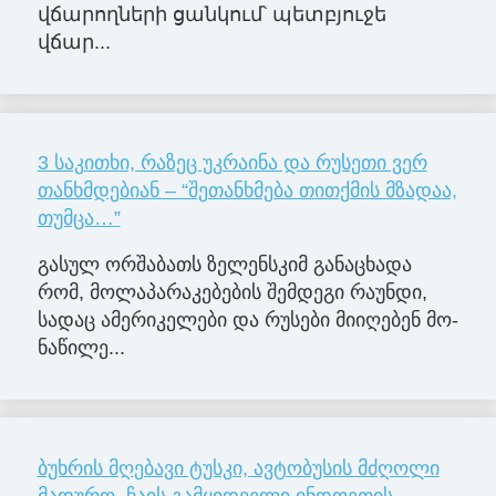
վճարողների ցանկում՝ պետբյուջե
վճար...
3 საკითხი, რაზეც უკრაინა და რუსეთი ვერ
თანხმდებიან – “შეთანხმება თითქმის მზადაა,
თუმცა…”
გა­სულ ორ­შა­ბათს ზე­ლენ­სკიმ გა­ნა­ცხა­და
რომ, მო­ლა­პა­რა­კე­ბე­ბის შემ­დე­გი რა­უნ­დი,
სა­დაც ამე­რი­კე­ლე­ბი და რუ­სე­ბი მი­ი­ღე­ბენ მო­
ნა­წი­ლე­...
ბუხრის მღებავი ტუსკი, ავტობუსის მძღოლი