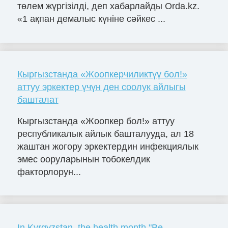
төлем жүргізілді, деп хабарлайды Orda.kz.
«1 ақпан демалыс күніне сәйкес ...
Кыргызстанда «Жоопкерчиликтүү бол!»
аттуу эркектер үчүн ден соолук айлыгы
башталат
Кыргызстанда «Жоопкер бол!» аттуу
республикалык айлык башталууда, ал 18
жаштан жогору эркектердин инфекциялык
эмес ооруларынын тобокелдик
факторлорун...
In Kyrgyzstan, the health month "Be