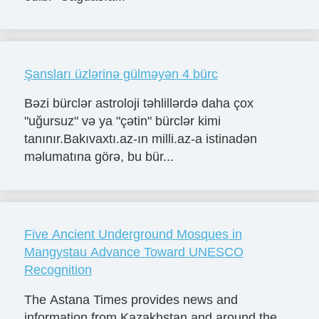
Şansları üzlərinə gülməyən 4 bürc
Bəzi bürclər astroloji təhlillərdə daha çox
"uğursuz" və ya "çətin" bürclər kimi
tanınır.Bakıvaxtı.az-ın milli.az-a istinadən
məlumatına görə, bu bür...
Five Ancient Underground Mosques in
Mangystau Advance Toward UNESCO
Recognition
The Astana Times provides news and
information from Kazakhstan and around the