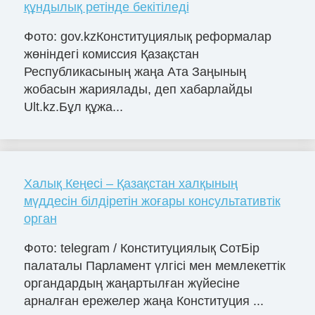
құндылық ретінде бекітіледі
Фото: gov.kzКонституциялық реформалар
жөніндегі комиссия Қазақстан
Республикасының жаңа Ата Заңының
жобасын жариялады, деп хабарлайды
Ult.kz.Бұл құжа...
Халық Кеңесі – Қазақстан халқының
мүддесін білдіретін жоғары консультативтік
орган
Фото: telegram / Конституциялық СотБір
палаталы Парламент үлгісі мен мемлекеттік
органдардың жаңартылған жүйесіне
арналған ережелер жаңа Конституция ...