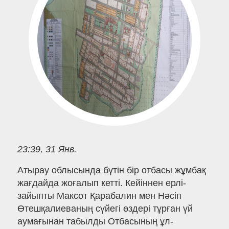
23:39, 31 Янв.
Атырау облысында бүтін бір отбасы жұмбақ
жағдайда жоғалып кетті. Кейіннен ерлі-
зайыпты Максот Қарабалин мен Нәсіп
Өтешқалиеваның сүйегі өздері тұрған үй
аумағынан табылды Отбасының ұл-