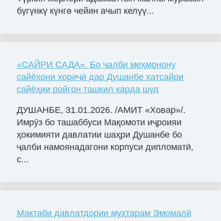
бүгүнкү күнгө чейин ачып келүү...
«САЙРИ САДА». Бо ҷалби меҳмонону
сайёҳони хориҷӣ дар Душанбе хатсайри
сайёҳии ройгон ташкил карда шуд
ДУШАНБЕ, 31.01.2026. /АМИТ «Ховар»/.
Имрӯз бо ташаббуси Мақомоти иҷроияи
ҳокимияти давлатии шаҳри Душанбе бо
ҷалби намоянадагони корпуси дипломатӣ,
с...
Мактаби давлатдории муҳтарам Эмомалӣ