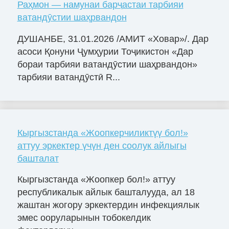
Раҳмон — намунаи барҷастаи тарбияи
ватандӯстии шаҳрвандон
ДУШАНБЕ, 31.01.2026 /АМИТ «Ховар»/. Дар
асоси Қонуни Ҷумҳурии Тоҷикистон «Дар
бораи тарбияи ватандӯстии шаҳрвандон»
тарбияи ватандӯстӣ R...
Кыргызстанда «Жоопкерчиликтүү бол!»
аттуу эркектер үчүн ден соолук айлыгы
башталат
Кыргызстанда «Жоопкер бол!» аттуу
республикалык айлык башталууда, ал 18
жаштан жогору эркектердин инфекциялык
эмес ооруларынын тобокелдик