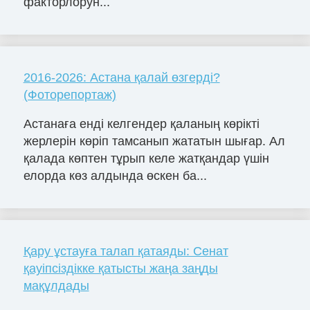
факторлорун...
2016-2026: Астана қалай өзгерді?
(Фоторепортаж)
Астанаға енді келгендер қаланың көрікті
жерлерін көріп тамсанып жататын шығар. Ал
қалада көптен тұрып келе жатқандар үшін
елорда көз алдында өскен ба...
Қару ұстауға талап қатаяды: Сенат
қауіпсіздікке қатысты жаңа заңды
мақұлдады