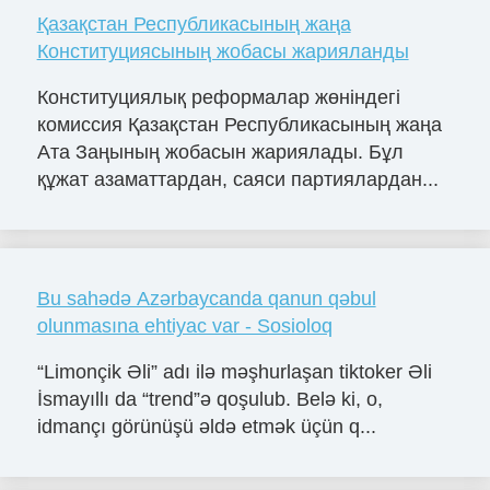
Қазақстан Республикасының жаңа
Конституциясының жобасы жарияланды
Конституциялық реформалар жөніндегі
комиссия Қазақстан Республикасының жаңа
Ата Заңының жобасын жариялады. Бұл
құжат азаматтардан, саяси партиялардан...
Bu sahədə Azərbaycanda qanun qəbul
olunmasına ehtiyac var - Sosioloq
“Limonçik Əli” adı ilə məşhurlaşan tiktoker Əli
İsmayıllı da “trend”ə qoşulub. Belə ki, o,
idmançı görünüşü əldə etmək üçün q...