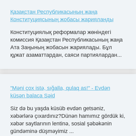
Қазақстан Республикасының жаңа
Конституциясының жобасы жарияланды
Конституциялық реформалар жөніндегі
комиссия Қазақстан Республикасының жаңа
Ата Заңының жобасын жариялады. Бұл
құжат азаматтардан, саяси партиялардан...
"Məni çox istə, sığalla, qulaq as!" - Evdən
küsən balaca Səid
Siz də bu yaşda küsüb evdən getsəniz,
xəbərlərə çıxardınız?Dünən hamımız gördük ki,
xəbər saytlarının lentinə, sosial şəbəkənin
gündəminə düşməyimiz ...