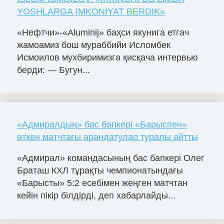
YOSHLARGA IMKONIYAT BERDIK»
«Нефтчи»-«Aluminij» баҳси якунига етгач
жамоамиз бош мураббийи Исломбек
Исмоилов мухбиримизга қисқача интервью
берди: — Бугун...
«Адмиралдың» бас бапкері «Барыспен»
өткен матчтағы арандатулар туралы айтты
«Адмирал» командасының бас бапкері Олег
Браташ КХЛ тұрақты чемпионатындағы
«Барысты» 5:2 есебімен жеңген матчтан
кейін пікір білдірді, деп хабарлайды...