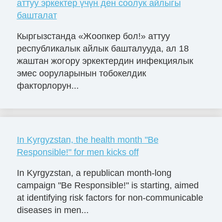
аттуу эркектер үчүн ден соолук айлыгы
башталат
Кыргызстанда «Жоопкер бол!» аттуу
республикалык айлык башталууда, ал 18
жаштан жогору эркектердин инфекциялык
эмес ооруларынын тобокелдик
факторлорун...
In Kyrgyzstan, the health month "Be
Responsible!" for men kicks off
In Kyrgyzstan, a republican month-long
campaign "Be Responsible!" is starting, aimed
at identifying risk factors for non-communicable
diseases in men...