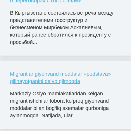
о переговорах с госорганами
В Кыргызстане состоялась встреча между
представителями госструктур и
бизнесменом Мирбеком Аскалиевым,
который ранее обратился к президенту с
просьбой...
Migrantlar giyohvand moddalar «podstava»
qilinayotganini da’vo qilmoqda
Markaziy Osiyo mamlakatlaridan kelgan
migrant ishchilar tobora ko‘proq giyohvand
moddalar bilan bog‘liq sxemalar qurboniga
aylanmoqda. Natijada, ular...