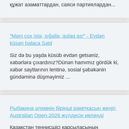
құжат азаматтардан, саяси партиялардан...
"Məni çox istə, sığalla, qulaq as!" - Evdən
küsən balaca Səid
Siz də bu yaşda küsüb evdən getsəniz,
xəbərlərə çıxardınız?Dünən hamımız gördük ki,
xəbər saytlarının lentinə, sosial şəbəkənin
gündəminə düşməyimiz ...
Рыбакина әлемнің бірінші ракеткасын жеңіп,
Australian Open-2026 жүлдесін иеленді
Қазақстан теннисшісі қарсыласының