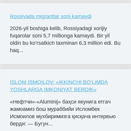
Rossiyada migrantlar soni kamaydi
2026-yil boshiga kelib, Rossiyadagi xorijiy
fuqarolar soni 5,7 millionga kamaydi. Bir yil
oldin bu ko’rsatkich taxminan 6,3 million edi. Bu
haq...
ISLOM ISMOILOV: «IKKINCHI BOʻLIMDA
YOSHLARGA IMKONIYAT BERDIK»
«Нефтчи»-«Aluminij» баҳси якунига етгач
жамоамиз бош мураббийи Исломбек
Исмоилов мухбиримизга қисқача интервью
берди: — Бугун...