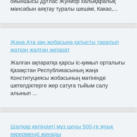
ойыншысы Дуглас Жуниор халықаралық
мансабын аяқтау туралы шешімі, Какао,...
Жаңа Ата заң жобасына қатысты таралып
жатқан жалған ақпарат
Жалған ақпаратқа қарсы іс-қимыл орталығы
Қазақстан Республикасының жаңа
Конституциясы жобасының мәтінінде
шетелдіктерге жер сатуға тыйым салу
алынып ...
Шалқар көліндегі мұз шоуы 500-ге жуық
көрерменді жинады