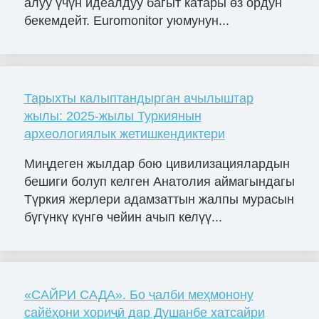
алуу үчүн идеалдуу багыт катары өз ордун
бекемдейт. Euromonitor уюмунун...
Тарыхты калыптандырган ачылыштар
жылы: 2025-жылы Туркиянын
археологиялык жетишкендиктери
Миңдеген жылдар бою цивилизациялардын
бешиги болуп келген Анатолия аймагындагы
Түркия жерлери адамзаттын жалпы мурасын
бүгүнкү күнгө чейин ачып келүү...
«САЙРИ САДА». Бо ҷалби меҳмонону
сайёҳони хориҷӣ дар Душанбе хатсайри