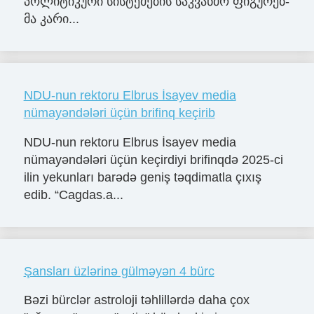
პო­ლი­ტი­კუ­რი სის­ტე­მე­ბის საკ­ვან­ძო ფი­გუ­რებ­
მა კა­რი...
NDU-nun rektoru Elbrus İsayev media
nümayəndələri üçün brifinq keçirib
NDU-nun rektoru Elbrus İsayev media
nümayəndələri üçün keçirdiyi brifinqdə 2025-ci
ilin yekunları barədə geniş təqdimatla çıxış
edib. “Cagdas.a...
Şansları üzlərinə gülməyən 4 bürc
Bəzi bürclər astroloji təhlillərdə daha çox