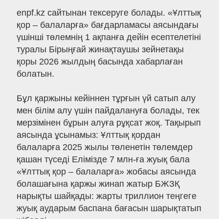
enpf.kz сайтынан тексеруге болады. «Ұлттық
қор – балаларға» бағдарламасы аясындағы
үшінші төлемнің 1 ақпанға дейін есептелетіні
туралы Бірыңғай жинақтаушы зейнетақы
қоры 2026 жылдың басында хабарлаған
болатын.
Бұл қаржыны кейіннен тұрғын үй сатып алу
мен білім алу үшін пайдалануға болады, тек
мерзімінен бұрын алуға рұқсат жоқ. Тақырып
аясында ұсынамыз: Ұлттық қордан
балаларға 2025 жылы төленетін төлемдер
қашан түседі Елімізде 7 млн-ға жуық бала
«Ұлттық қор – балаларға» жобасы аясында
болашағына қаржы жинап жатыр БЖЗҚ
нарықты шайқады: жарты триллион теңгеге
жуық аударым баспана бағасын шарықтатып