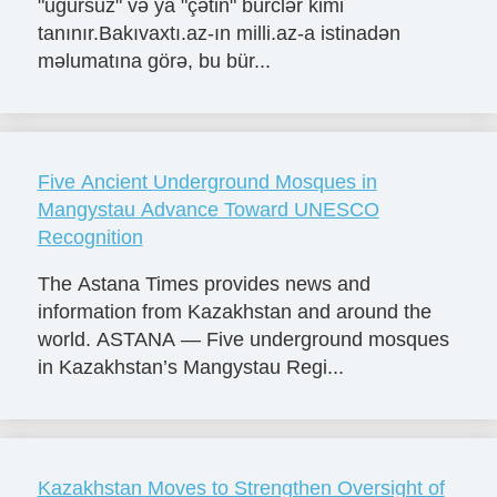
"uğursuz" və ya "çətin" bürclər kimi
tanınır.Bakıvaxtı.az-ın milli.az-a istinadən
məlumatına görə, bu bür...
Five Ancient Underground Mosques in
Mangystau Advance Toward UNESCO
Recognition
The Astana Times provides news and
information from Kazakhstan and around the
world. ASTANA — Five underground mosques
in Kazakhstan’s Mangystau Regi...
Kazakhstan Moves to Strengthen Oversight of