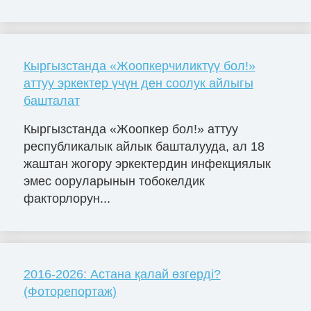
Кыргызстанда «Жоопкерчиликтүү бол!»
аттуу эркектер үчүн ден соолук айлыгы
башталат
Кыргызстанда «Жоопкер бол!» аттуу
республикалык айлык башталууда, ал 18
жаштан жогору эркектердин инфекциялык
эмес ооруларынын тобокелдик
факторлорун...
2016-2026: Астана қалай өзгерді?
(Фоторепортаж)