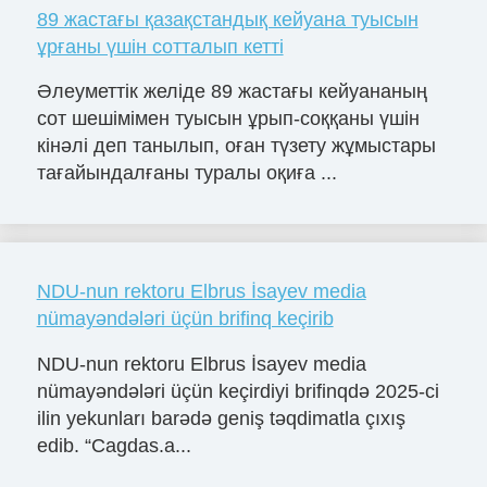
89 жастағы қазақстандық кейуана туысын
ұрғаны үшін сотталып кетті
Әлеуметтік желіде 89 жастағы кейуананың
сот шешімімен туысын ұрып-соққаны үшін
кінәлі деп танылып, оған түзету жұмыстары
тағайындалғаны туралы оқиға ...
NDU-nun rektoru Elbrus İsayev media
nümayəndələri üçün brifinq keçirib
NDU-nun rektoru Elbrus İsayev media
nümayəndələri üçün keçirdiyi brifinqdə 2025-ci
ilin yekunları barədə geniş təqdimatla çıxış
edib. “Cagdas.a...