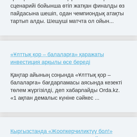
сценарийі бойынша өтіп жатқан финалды өз
пайдасына шешіп, одан чемпиондық атақты
тартып алды. Шешуші матчта ол ойын...
«Ұлттық қор – балаларға» қаражаты
инвестиция арқылы өсе береді
Қаңтар айының соңында «Ұлттық қор –
балаларға» бағдарламасы аясында кезекті
төлем жүргізілді, деп хабарлайды Orda.kz.
«1 ақпан демалыс күніне сәйкес ...
Кыргызстанда «Жоопкерчиликтүү бол!»