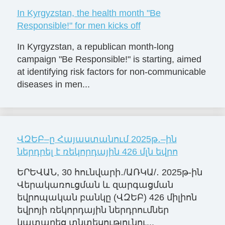
In Kyrgyzstan, the health month "Be
Responsible!" for men kicks off
In Kyrgyzstan, a republican month-long
campaign "Be Responsible!" is starting, aimed
at identifying risk factors for non-communicable
diseases in men...
ՎԶԵԲ–ը Հայաստանում 2025թ․–ին
ներդրել է ռեկորդային 426 մլն եվրո
ԵՐԵՎԱՆ, 30 հունվարի․/ԱՌԿԱ/․ 2025թ-ին
Վերակառուցման և զարգացման
եվրոպական բանկը (ՎԶԵԲ) 426 միլիոն
եվրոյի ռեկորդային ներդրումներ
կատարեց տնտեսությունու...