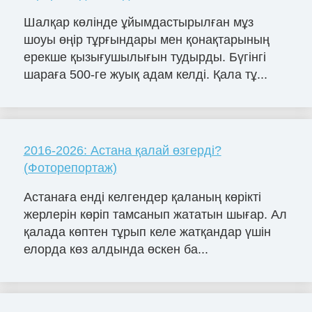
Шалқар көлінде ұйымдастырылған мұз
шоуы өңір тұрғындары мен қонақтарының
ерекше қызығушылығын тудырды. Бүгінгі
шараға 500-ге жуық адам келді. Қала тұ...
2016-2026: Астана қалай өзгерді?
(Фоторепортаж)
Астанаға енді келгендер қаланың көрікті
жерлерін көріп тамсанып жататын шығар. Ал
қалада көптен тұрып келе жатқандар үшін
елорда көз алдында өскен ба...