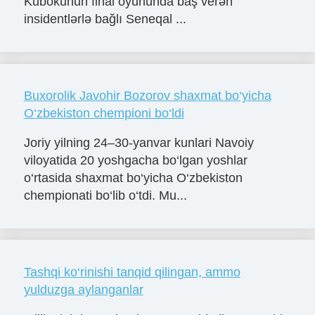
Kubokunun final oyununda baş verən
insidentlərlə bağlı Seneqal ...
Buxorolik Javohir Bozorov shaxmat bo‘yicha
O‘zbekiston chempioni bo‘ldi
Joriy yilning 24–30-yanvar kunlari Navoiy
viloyatida 20 yoshgacha bo‘lgan yoshlar
o‘rtasida shaxmat bo‘yicha O‘zbekiston
chempionati bo‘lib o‘tdi. Mu...
Tashqi ko‘rinishi tanqid qilingan, ammo
yulduzga aylanganlar