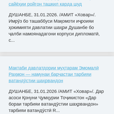
сайёҳии ройгон ташкил карда шуд
ДУШАНБЕ, 31.01.2026. /АМИТ «Ховар»/.
Имрӯз бо ташаббуси Мақомоти иҷроияи
ҳокимияти давлатии шаҳри Душанбе бо
ҷалби намоянадагони корпуси дипломатӣ,
с...
Мактаби давлатдории муҳтарам Эмомалӣ
Раҳмон — намунаи барҷастаи тарбияи
ватандӯстии шаҳрвандон
ДУШАНБЕ, 31.01.2026 /АМИТ «Ховар»/. Дар
асоси Қонуни Ҷумҳурии Тоҷикистон «Дар
бораи тарбияи ватандӯстии шаҳрвандон»
тарбияи ватандӯстӣ R...