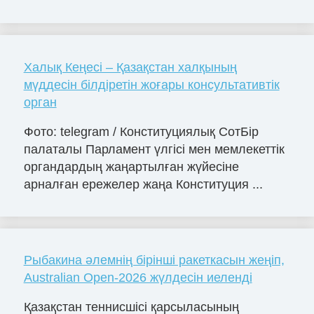
Халық Кеңесі – Қазақстан халқының
мүддесін білдіретін жоғары консультативтік
орган
Фото: telegram / Конституциялық СотБір
палаталы Парламент үлгісі мен мемлекеттік
органдардың жаңартылған жүйесіне
арналған ережелер жаңа Конституция ...
Рыбакина әлемнің бірінші ракеткасын жеңіп,
Australian Open-2026 жүлдесін иеленді
Қазақстан теннисшісі қарсыласының