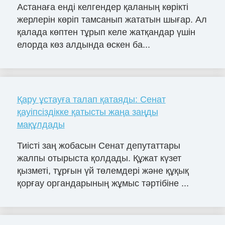
Астанаға енді келгендер қаланың көрікті
жерлерін көріп тамсанып жататын шығар. Ал
қалада көптен тұрып келе жатқандар үшін
елорда көз алдында өскен ба...
Қару ұстауға талап қатаяды: Сенат
қауіпсіздікке қатысты жаңа заңды
мақұлдады
Тиісті заң жобасын Сенат депутаттары
жалпы отырыста қолдады. Құжат күзет
қызметі, тұрғын үй төлемдері және құқық
қорғау органдарының жұмыс тәртібіне ...