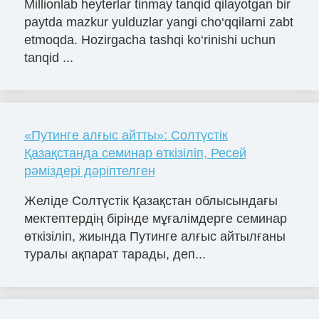
Millionlab heyterlar tinmay tanqid qilayotgan bir
paytda mazkur yulduzlar yangi cho‘qqilarni zabt
etmoqda. Hozirgacha tashqi ko‘rinishi uchun
tanqid ...
«Путинге алғыс айтты»: Солтүстік
Қазақстанда семинар өткізіліп, Ресей
рәміздері дәріптелген
Желіде Солтүстік Қазақстан облысындағы
мектептердің бірінде мұғалімдерге семинар
өткізіліп, жиында Путинге алғыс айтылғаны
туралы ақпарат тарады, деп...