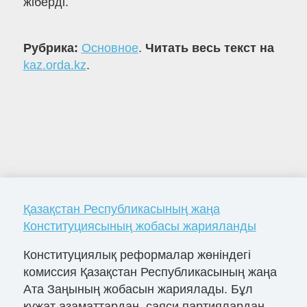
жіберді.
Рубрика:
Основное
.
Читать весь текст на
kaz.orda.kz
.
Қазақстан Республикасының жаңа
Конституциясының жобасы жарияланды
Конституциялық реформалар жөніндегі
комиссия Қазақстан Республикасының жаңа
Ата Заңының жобасын жариялады. Бұл
құжат азаматтардан, саяси партиялардан...