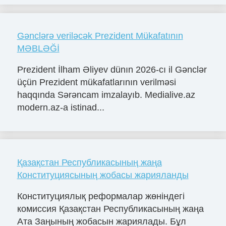
Gənclərə veriləcək Prezident Mükafatının
MƏBLƏĞİ
Prezident İlham Əliyev dünın 2026-cı il Gənclər
üçün Prezident mükafatlarının verilməsi
haqqında Sərəncam imzalayıb. Medialive.az
modern.az-a istinad...
Қазақстан Республикасының жаңа
Конституциясының жобасы жарияланды
Конституциялық реформалар жөніндегі
комиссия Қазақстан Республикасының жаңа
Ата Заңының жобасын жариялады. Бұл