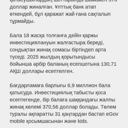
доллар жиналған. Ұлттық банк атап
өткендей, бұл қаражат жай ғана сақталып
тұрмайды.
Бала 18 жасқа толғанға дейін қаржы
инвестициялануын жалғастыра береді,
сондықтан жинақ сомасы біртіндеп арта
түседі. 2025 жылдың қорытындысы
бойынша әрбір баланың есепшотына 130,71
АҚШ доллары есептелген.
Бағдарламаға барлығы 6,9 миллион бала
қатысуда. Инвестициялық табысты қоса
есептегенде, бір балаға шаққандағы жалпы
жинақ көлемі 370,56 доллар болады. Төлем
туралы ақпаратты 31 қаңтардан бастап eGov
mobile қосымшасынан және kids.