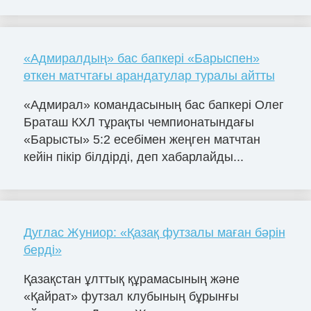
«Адмиралдың» бас бапкері «Барыспен»
өткен матчтағы арандатулар туралы айтты
«Адмирал» командасының бас бапкері Олег
Браташ КХЛ тұрақты чемпионатындағы
«Барысты» 5:2 есебімен жеңген матчтан
кейін пікір білдірді, деп хабарлайды...
Дуглас Жуниор: «Қазақ футзалы маған бәрін
берді»
Қазақстан ұлттық құрамасының және
«Қайрат» футзал клубының бұрынғы