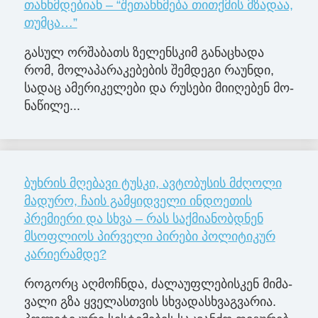
თანხმდებიან – “შეთანხმება თითქმის მზადაა,
თუმცა…”
გა­სულ ორ­შა­ბათს ზე­ლენ­სკიმ გა­ნა­ცხა­და
რომ, მო­ლა­პა­რა­კე­ბე­ბის შემ­დე­გი რა­უნ­დი,
სა­დაც ამე­რი­კე­ლე­ბი და რუ­სე­ბი მი­ი­ღე­ბენ მო­
ნა­წი­ლე­...
ბუხრის მღებავი ტუსკი, ავტობუსის მძღოლი
მადურო, ჩაის გამყიდველი ინდოეთის
პრემიერი და სხვა – რას საქმიანობდნენ
მსოფლიოს პირველი პირები პოლიტიკურ
კარიერამდე?
რო­გორც აღ­მოჩ­ნდა, ძა­ლა­უფ­ლე­ბის­კენ მი­მა­
ვა­ლი გზა ყვე­ლას­თვის სხვა­დას­ხვაგ­ვა­რია.