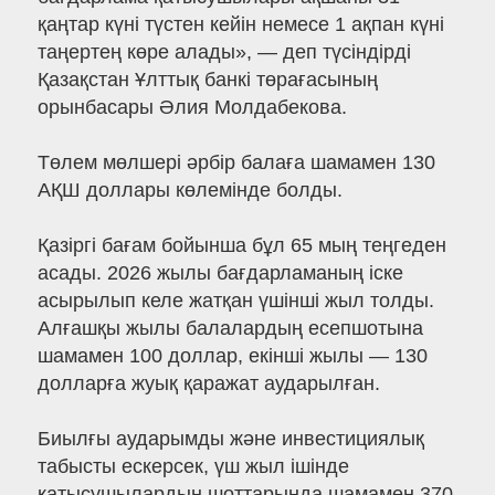
қаңтар күні түстен кейін немесе 1 ақпан күні
таңертең көре алады», — деп түсіндірді
Қазақстан Ұлттық банкі төрағасының
орынбасары Әлия Молдабекова.
Төлем мөлшері әрбір балаға шамамен 130
АҚШ доллары көлемінде болды.
Қазіргі бағам бойынша бұл 65 мың теңгеден
асады. 2026 жылы бағдарламаның іске
асырылып келе жатқан үшінші жыл толды.
Алғашқы жылы балалардың есепшотына
шамамен 100 доллар, екінші жылы — 130
долларға жуық қаражат аударылған.
Биылғы аударымды және инвестициялық
табысты ескерсек, үш жыл ішінде
қатысушылардың шоттарында шамамен 370