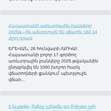
Հայաստանի առևտրային բանկերը
2025թ․–ին պետբյուջե են վճարել 162,14
մլրդ դրամ
ԵՐԵՎԱՆ, 26 հունվարի․/ԱՌԿԱ/․
Հայաստանի բոլոր 17 գործող
առևտրային բանկերը 2025 թվականին
ընդգրկվել են 1000 խոշոր հարկ
վճարողների ցանկում՝ պետբյուջե
վճար...
3 საკითხი, რაზეც უკრაინა და რუსეთი ვერ