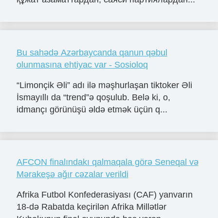
Bu sahədə Azərbaycanda qanun qəbul
olunmasına ehtiyac var - Sosioloq
“Limonçik Əli” adı ilə məşhurlaşan tiktoker Əli
İsmayıllı da “trend”ə qoşulub. Belə ki, o,
idmançı görünüşü əldə etmək üçün q...
AFCON finalındakı qalmaqala görə Seneqal və
Mərakeşə ağır cəzalar verildi
Afrika Futbol Konfederasiyası (CAF) yanvarın
18-də Rabatda keçirilən Afrika Millətlər