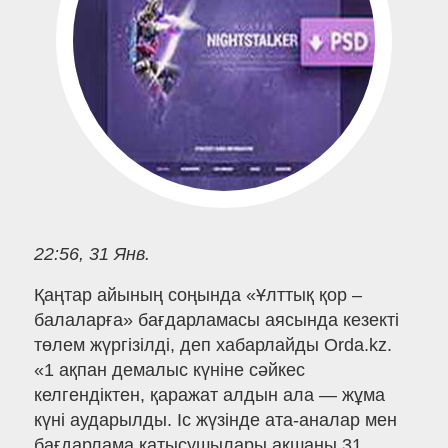
22:56, 31 Янв.
Қаңтар айының соңында «Ұлттық қор –
балаларға» бағдарламасы аясында кезекті
төлем жүргізілді, деп хабарлайды Orda.kz.
«1 ақпан демалыс күніне сәйкес
келгендіктен, қаражат алдын ала — жұма
күні аударылды. Іс жүзінде ата-аналар мен
бағдарлама қатысушылары ақшаны 31