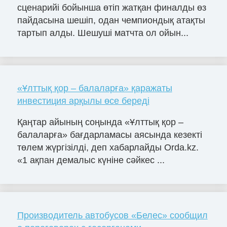
сценарийі бойынша өтіп жатқан финалды өз
пайдасына шешіп, одан чемпиондық атақты
тартып алды. Шешуші матчта ол ойын...
«Ұлттық қор – балаларға» қаражаты
инвестиция арқылы өсе береді
Қаңтар айының соңында «Ұлттық қор –
балаларға» бағдарламасы аясында кезекті
төлем жүргізілді, деп хабарлайды Orda.kz.
«1 ақпан демалыс күніне сәйкес ...
Производитель автобусов «Белес» сообщил