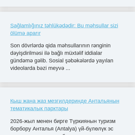
Sağlamlığınız təhlükədədir: Bu məhsullar sizi
ölümə aparır
Son dövrlərdə qida məhsullarının rənginin
dəyişdirilməsi ilə bağlı müxtəlif iddialar
gündəmə gəlib. Sosial şəbəkələrdə yayılan
videolarda bəzi meyvə ...
Кыш жана жаз мезгилдеринде Антальянын
тематикалык парктары
2026-жыл менен бирге Түркиянын туризм
борбору Анталья (Antalya) үй-бүлөлүк эс