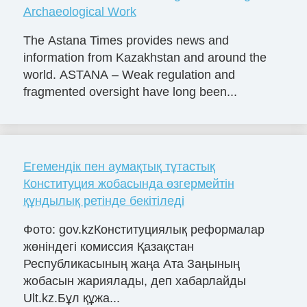
Archaeological Work
The Astana Times provides news and
information from Kazakhstan and around the
world. ASTANA – Weak regulation and
fragmented oversight have long been...
Егемендік пен аумақтық тұтастық
Конституция жобасында өзгермейтін
құндылық ретінде бекітіледі
Фото: gov.kzКонституциялық реформалар
жөніндегі комиссия Қазақстан
Республикасының жаңа Ата Заңының
жобасын жариялады, деп хабарлайды
Ult.kz.Бұл құжа...