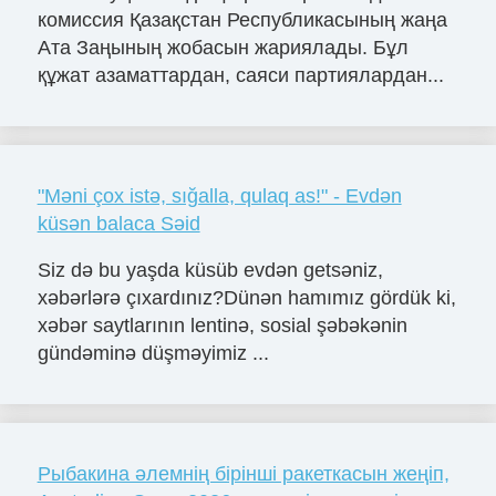
комиссия Қазақстан Республикасының жаңа
Ата Заңының жобасын жариялады. Бұл
құжат азаматтардан, саяси партиялардан...
"Məni çox istə, sığalla, qulaq as!" - Evdən
küsən balaca Səid
Siz də bu yaşda küsüb evdən getsəniz,
xəbərlərə çıxardınız?Dünən hamımız gördük ki,
xəbər saytlarının lentinə, sosial şəbəkənin
gündəminə düşməyimiz ...
Рыбакина әлемнің бірінші ракеткасын жеңіп,