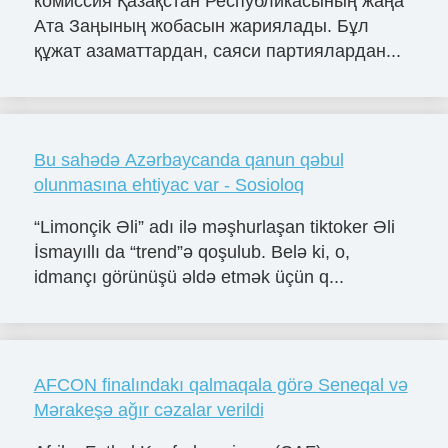
комиссия Қазақстан Республикасының жаңа
Ата Заңының жобасын жариялады. Бұл
құжат азаматтардан, саяси партиялардан...
Bu sahədə Azərbaycanda qanun qəbul
olunmasına ehtiyac var - Sosioloq
“Limonçik Əli” adı ilə məşhurlaşan tiktoker Əli
İsmayıllı da “trend”ə qoşulub. Belə ki, o,
idmançı görünüşü əldə etmək üçün q...
AFCON finalındakı qalmaqala görə Seneqal və
Mərakeşə ağır cəzalar verildi