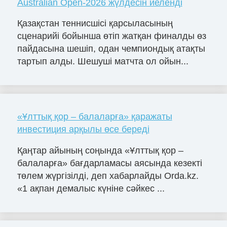
Australian Open-2026 жүлдесін иеленді
Қазақстан теннисшісі қарсыласының
сценарийі бойынша өтіп жатқан финалды өз
пайдасына шешіп, одан чемпиондық атақты
тартып алды. Шешуші матчта ол ойын...
«Ұлттық қор – балаларға» қаражаты
инвестиция арқылы өсе береді
Қаңтар айының соңында «Ұлттық қор –
балаларға» бағдарламасы аясында кезекті
төлем жүргізілді, деп хабарлайды Orda.kz.
«1 ақпан демалыс күніне сәйкес ...