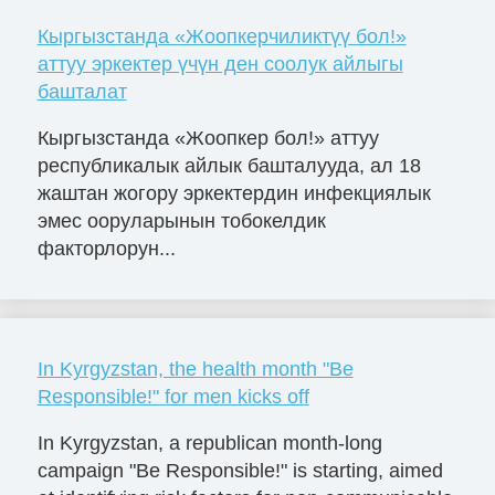
Кыргызстанда «Жоопкерчиликтүү бол!»
аттуу эркектер үчүн ден соолук айлыгы
башталат
Кыргызстанда «Жоопкер бол!» аттуу
республикалык айлык башталууда, ал 18
жаштан жогору эркектердин инфекциялык
эмес ооруларынын тобокелдик
факторлорун...
In Kyrgyzstan, the health month "Be
Responsible!" for men kicks off
In Kyrgyzstan, a republican month-long
campaign "Be Responsible!" is starting, aimed