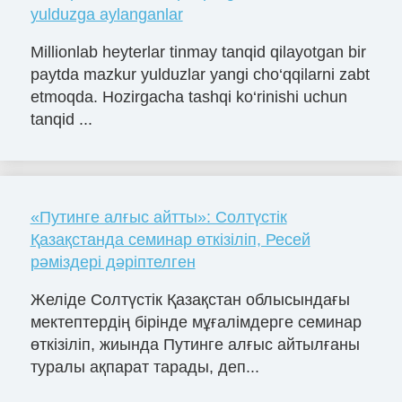
yulduzga aylanganlar
Millionlab heyterlar tinmay tanqid qilayotgan bir
paytda mazkur yulduzlar yangi cho‘qqilarni zabt
etmoqda. Hozirgacha tashqi ko‘rinishi uchun
tanqid ...
«Путинге алғыс айтты»: Солтүстік
Қазақстанда семинар өткізіліп, Ресей
рәміздері дәріптелген
Желіде Солтүстік Қазақстан облысындағы
мектептердің бірінде мұғалімдерге семинар
өткізіліп, жиында Путинге алғыс айтылғаны
туралы ақпарат тарады, деп...