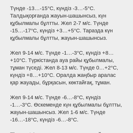
Түнде -13…-15°C, күндіз -3…-5°C.
Талдықорғанда жауын-шашынсыз, күн
құбылмалы бұлтты. Жел 2-7 м/с. Түнде
-15…-17°C, күндіз +3…+5°C. Таразда күн
құбылмалы бұлтты, жауын-шашынсыз.
Жел 9-14 м/с. Түнде -1…-3°C, күндіз +8…
+10°C. Түркістанда ауа райы құбылмалы,
тұман түседі. Жел 8-13 м/с. Түнде 0…+2°C,
күндіз +8…+10°C. Оралда жаңбыр аралас
қар жауады, бұрқасын, көктайғақ, тұман.
Жел 9-14 м/с. Түнде -6…-8°C, күндіз
-1…-3°C. Өскеменде күн құбылмалы бұлтты,
жауын-шашынсыз. Жел 1-6 м/с. Түнде
-16…-18°C, күндіз -6…-8°C.