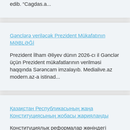
edib. “Cagdas.a...
Gənclərə veriləcək Prezident Mükafatının
MƏBLƏĞİ
Prezident İlham Əliyev dünın 2026-cı il Gənclər
üçün Prezident mükafatlarının verilməsi
haqqında Sərəncam imzalayıb. Medialive.az
modern.az-a istinad...
Қазақстан Республикасының жаңа
Конституциясының жобасы жарияланды
Конституциялық реформалар жөніндегі