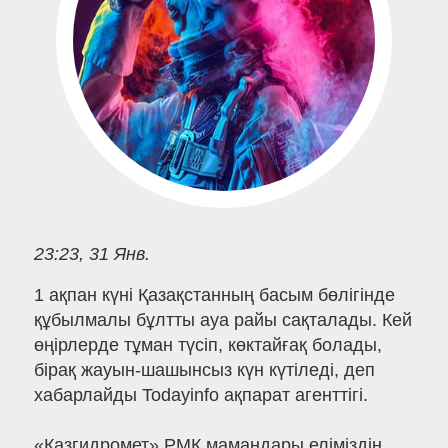
23:23, 31 Янв.
1 ақпан күні Қазақстанның басым бөлігінде
құбылмалы бұлтты ауа райы сақталады. Кей
өңірлерде тұман түсіп, көктайғақ болады,
бірақ жауын-шашынсыз күн күтіледі, деп
хабарлайды Todayinfo ақпарат агенттігі.
«Қазгидромет» РМК мамандары еліміздің