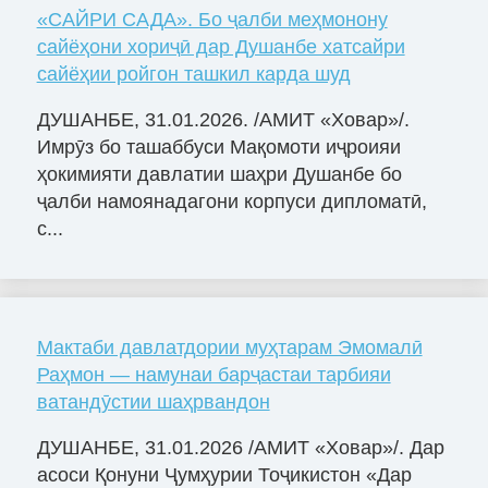
«САЙРИ САДА». Бо ҷалби меҳмонону
сайёҳони хориҷӣ дар Душанбе хатсайри
сайёҳии ройгон ташкил карда шуд
ДУШАНБЕ, 31.01.2026. /АМИТ «Ховар»/.
Имрӯз бо ташаббуси Мақомоти иҷроияи
ҳокимияти давлатии шаҳри Душанбе бо
ҷалби намоянадагони корпуси дипломатӣ,
с...
Мактаби давлатдории муҳтарам Эмомалӣ
Раҳмон — намунаи барҷастаи тарбияи
ватандӯстии шаҳрвандон
ДУШАНБЕ, 31.01.2026 /АМИТ «Ховар»/. Дар
асоси Қонуни Ҷумҳурии Тоҷикистон «Дар