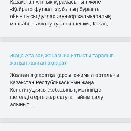
Қазақстан ұлттық құрамасының және
«Қайрат» футзал клубының бұрынғы
ойыншысы Дуглас Жуниор халықаралық
мансабын аяқтау туралы шешімі, Какао,...
Жаңа Ата заң жобасына қатысты таралып
жатқан жалған ақпарат
Жалған ақпаратқа қарсы іс-қимыл орталығы
Қазақстан Республикасының жаңа
Конституциясы жобасының мәтінінде
шетелдіктерге жер сатуға тыйым салу
алынып ...