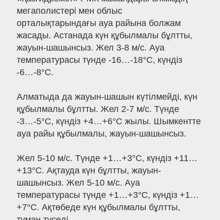
мегаполистері мен облыс
орталықтарындағы ауа райына болжам
жасады. Астанада күн құбылмалы бұлтты,
жауын-шашынсыз. Жел 3-8 м/с. Ауа
температурасы түнде -16…-18°C, күндіз
-6…-8°C.
Алматыда да жауын-шашын күтілмейді, күн
құбылмалы бұлтты. Жел 2-7 м/с. Түнде
-3…-5°C, күндіз +4…+6°C жылы. Шымкентте
ауа райы құбылмалы, жауын-шашынсыз.
Жел 5-10 м/с. Түнде +1…+3°C, күндіз +11…
+13°C. Ақтауда күн бұлтты, жауын-
шашынсыз. Жел 5-10 м/с. Ауа
температурасы түнде +1…+3°C, күндіз +1…
+7°C. Ақтөбеде күн құбылмалы бұлтты,
тұман түседі.