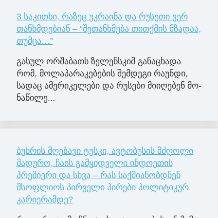
3 საკითხი, რაზეც უკრაინა და რუსეთი ვერ
თანხმდებიან – “შეთანხმება თითქმის მზადაა,
თუმცა…”
გა­სულ ორ­შა­ბათს ზე­ლენ­სკიმ გა­ნა­ცხა­და
რომ, მო­ლა­პა­რა­კე­ბე­ბის შემ­დე­გი რა­უნ­დი,
სა­დაც ამე­რი­კე­ლე­ბი და რუ­სე­ბი მი­ი­ღე­ბენ მო­
ნა­წი­ლე­...
ბუხრის მღებავი ტუსკი, ავტობუსის მძღოლი
მადურო, ჩაის გამყიდველი ინდოეთის
პრემიერი და სხვა – რას საქმიანობდნენ
მსოფლიოს პირველი პირები პოლიტიკურ
კარიერამდე?