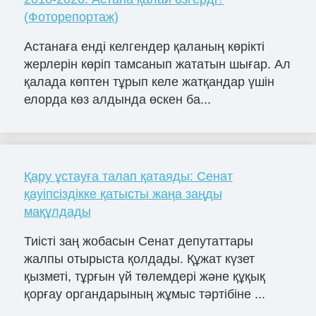
(Фоторепортаж)
Астанаға енді келгендер қаланың көрікті
жерлерін көріп тамсанып жататын шығар. Ал
қалада көптен тұрып келе жатқандар үшін
елорда көз алдында өскен ба...
Қару ұстауға талап қатаяды: Сенат
қауіпсіздікке қатысты жаңа заңды
мақұлдады
Тиісті заң жобасын Сенат депутаттары
жалпы отырыста қолдады. Құжат күзет
қызметі, тұрғын үй төлемдері және құқық
қорғау органдарының жұмыс тәртібіне ...