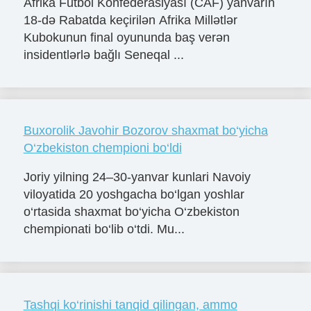
Afrika Futbol Konfederasiyası (CAF) yanvarın
18-də Rabatda keçirilən Afrika Millətlər
Kubokunun final oyununda baş verən
insidentlərlə bağlı Seneqal ...
Buxorolik Javohir Bozorov shaxmat bo‘yicha
O‘zbekiston chempioni bo‘ldi
Joriy yilning 24–30-yanvar kunlari Navoiy
viloyatida 20 yoshgacha bo‘lgan yoshlar
o‘rtasida shaxmat bo‘yicha O‘zbekiston
chempionati bo‘lib o‘tdi. Mu...
Tashqi ko‘rinishi tanqid qilingan, ammo