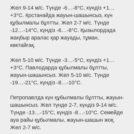
Жел 9-14 м/с. Түнде -6…-8°C, күндіз +1…
+3°C. Қостанайда жауын-шашынсыз, күн
құбылмалы бұлтты. Жел 2-7 м/с. Түнде
-12…-14°C, күндіз -6…-8°C. Қызылордада
жаңбыр аралас қар жауады, тұман,
көктайғақ.
Жел 5-10 м/с. Түнде -3…-5°C, күндіз +1…
+3°C. Павлодарда құбылмалы бұлтты,
жауын-шашынсыз. Жел 5-10 м/с. Түнде
-19…-21°C, күндіз -8…-10°C.
Петропавлда күн құбылмалы бұлтты, жауын-
шашынсыз. Жел түнде 2-7, күндіз 9-14 м/с.
Түнде -13…-15°C, күндіз -8…-10°C. Семейде
ауа райы құбылмалы, жауын-шашын жоқ.
Жел 2-7 м/с.