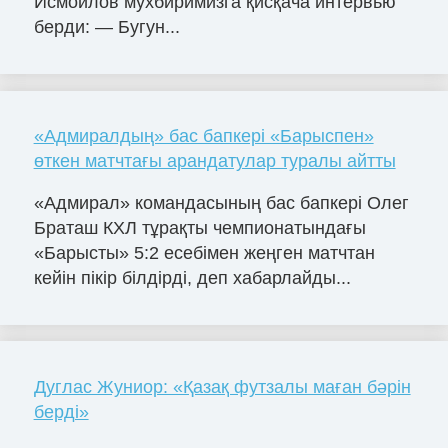
Исмоилов мухбиримизга қисқача интервью
берди: — Бугун...
«Адмиралдың» бас бапкері «Барыспен»
өткен матчтағы арандатулар туралы айтты
«Адмирал» командасының бас бапкері Олег
Браташ КХЛ тұрақты чемпионатындағы
«Барысты» 5:2 есебімен жеңген матчтан
кейін пікір білдірді, деп хабарлайды...
Дуглас Жуниор: «Қазақ футзалы маған бәрін
берді»