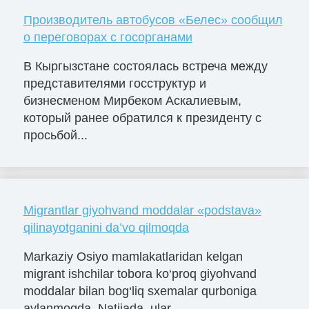
Производитель автобусов «Белес» сообщил
о переговорах с госорганами
В Кыргызстане состоялась встреча между
представителями госструктур и
бизнесменом Мирбеком Аскалиевым,
который ранее обратился к президенту с
просьбой...
Migrantlar giyohvand moddalar «podstava»
qilinayotganini da’vo qilmoqda
Markaziy Osiyo mamlakatlaridan kelgan
migrant ishchilar tobora ko‘proq giyohvand
moddalar bilan bog‘liq sxemalar qurboniga
aylanmoqda. Natijada, ular...