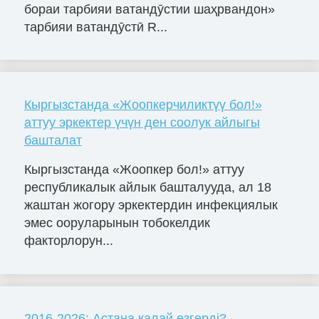
бораи тарбияи ватандӯстии шаҳрвандон»
тарбияи ватандӯстӣ R...
Кыргызстанда «Жоопкерчиликтүү бол!»
аттуу эркектер үчүн ден соолук айлыгы
башталат
Кыргызстанда «Жоопкер бол!» аттуу
республикалык айлык башталууда, ал 18
жаштан жогору эркектердин инфекциялык
эмес ооруларынын тобокелдик
факторлорун...
2016-2026: Астана қалай өзгерді?