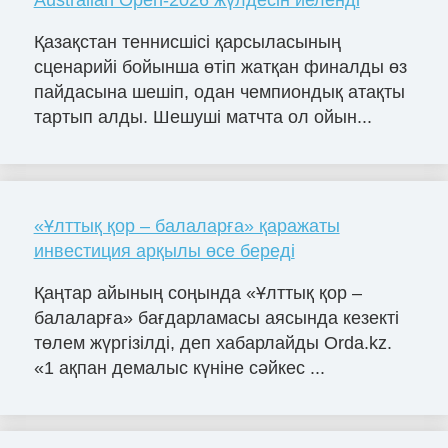
Australian Open-2026 жүлдесін иеленді
Қазақстан теннисшісі қарсыласының
сценарийі бойынша өтіп жатқан финалды өз
пайдасына шешіп, одан чемпиондық атақты
тартып алды. Шешуші матчта ол ойын...
«Ұлттық қор – балаларға» қаражаты
инвестиция арқылы өсе береді
Қаңтар айының соңында «Ұлттық қор –
балаларға» бағдарламасы аясында кезекті
төлем жүргізілді, деп хабарлайды Orda.kz.
«1 ақпан демалыс күніне сәйкес ...