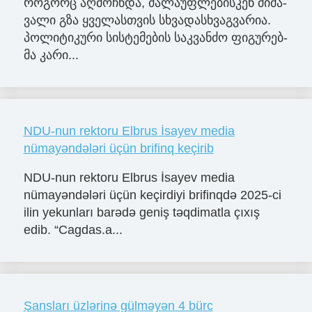
რო­გორც აღ­მოჩ­ნდა, ძა­ლა­უფ­ლე­ბის­კენ მი­მა­
ვა­ლი გზა ყვე­ლას­თვის სხვა­დას­ხვაგ­ვა­რია.
პო­ლი­ტი­კუ­რი სის­ტე­მე­ბის საკ­ვან­ძო ფი­გუ­რებ­
მა კა­რი...
NDU-nun rektoru Elbrus İsayev media
nümayəndələri üçün brifinq keçirib
NDU-nun rektoru Elbrus İsayev media
nümayəndələri üçün keçirdiyi brifinqdə 2025-ci
ilin yekunları barədə geniş təqdimatla çıxış
edib. “Cagdas.a...
Şansları üzlərinə gülməyən 4 bürc