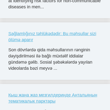
at identifying risk factors for non-communicable
diseases in men...
Sağlamlığınız təhlükədədir: Bu məhsullar sizi
ölümə aparır
Son dövrlərdə qida məhsullarının rənginin
dəyişdirilməsi ilə bağlı müxtəlif iddialar
gündəmə gəlib. Sosial şəbəkələrdə yayılan
videolarda bəzi meyvə ...
Кыш жана жаз мезгилдеринде Антальянын
тематикалык парктары