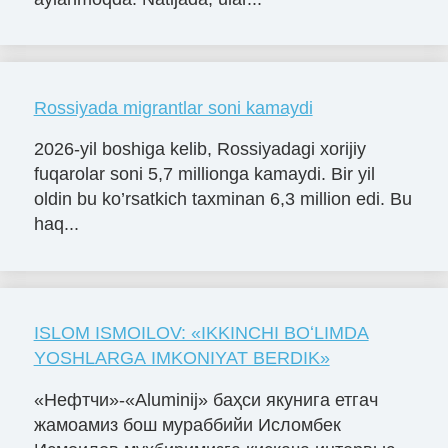
Rossiyada migrantlar soni kamaydi
2026-yil boshiga kelib, Rossiyadagi xorijiy
fuqarolar soni 5,7 millionga kamaydi. Bir yil
oldin bu ko’rsatkich taxminan 6,3 million edi. Bu
haq...
ISLOM ISMOILOV: «IKKINCHI BOʻLIMDA
YOSHLARGA IMKONIYAT BERDIK»
«Нефтчи»-«Aluminij» баҳси якунига етгач
жамоамиз бош мураббийи Исломбек