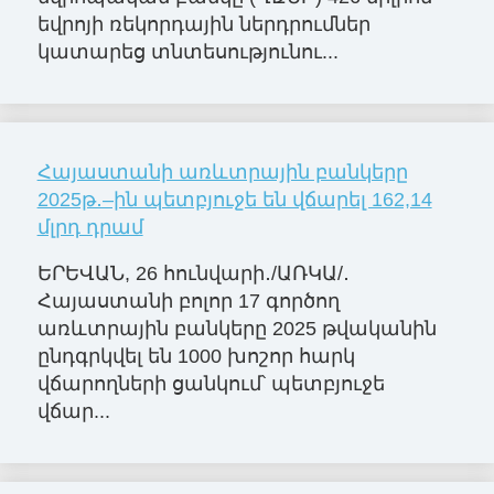
եվրոյի ռեկորդային ներդրումներ
կատարեց տնտեսությունու...
Հայաստանի առևտրային բանկերը
2025թ․–ին պետբյուջե են վճարել 162,14
մլրդ դրամ
ԵՐԵՎԱՆ, 26 հունվարի․/ԱՌԿԱ/․
Հայաստանի բոլոր 17 գործող
առևտրային բանկերը 2025 թվականին
ընդգրկվել են 1000 խոշոր հարկ
վճարողների ցանկում՝ պետբյուջե
վճար...