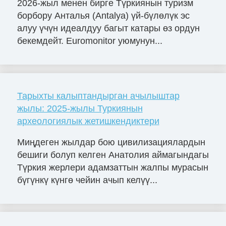
2026-жыл менен бирге Түркиянын туризм
борбору Анталья (Antalya) үй-бүлөлүк эс
алуу үчүн идеалдуу багыт катары өз ордун
бекемдейт. Euromonitor уюмунун...
Тарыхты калыптандырган ачылыштар
жылы: 2025-жылы Туркиянын
археологиялык жетишкендиктери
Миңдеген жылдар бою цивилизациялардын
бешиги болуп келген Анатолия аймагындагы
Түркия жерлери адамзаттын жалпы мурасын
бүгүнкү күнгө чейин ачып келүү...