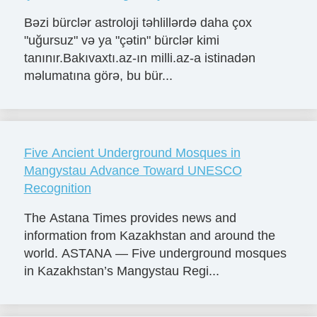
Bəzi bürclər astroloji təhlillərdə daha çox
"uğursuz" və ya "çətin" bürclər kimi
tanınır.Bakıvaxtı.az-ın milli.az-a istinadən
məlumatına görə, bu bür...
Five Ancient Underground Mosques in
Mangystau Advance Toward UNESCO
Recognition
The Astana Times provides news and
information from Kazakhstan and around the
world. ASTANA — Five underground mosques
in Kazakhstan’s Mangystau Regi...