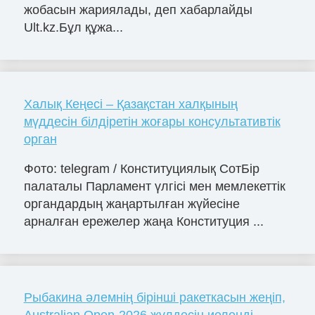
жобасын жариялады, деп хабарлайды
Ult.kz.Бұл құжа...
Халық Кеңесі – Қазақстан халқының
мүддесін білдіретін жоғары консультативтік
орган
Фото: telegram / Конституциялық СотБір
палаталы Парламент үлгісі мен мемлекеттік
органдардың жаңартылған жүйесіне
арналған ережелер жаңа Конституция ...
Рыбакина әлемнің бірінші ракеткасын жеңіп,