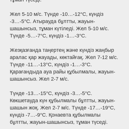
Жел 5-10 м/с. Түнде -10…-12°C, күндіз
-3…-5°C. Атырауда бұлтты, жауын-
шашынсыз, тұман күтіледі. Жел 5-10 м/с.
Түнде -5…-7°C, күндіз -1…-3°C.
Жезқазғанда таңертең және күндіз жаңбыр
аралас қар жауады, көктайғақ. Жел 7-12 м/с.
Түнде -11…-13°C, күндіз -1…-3°C.
Қарағандыда ауа райы құбылмалы, жауын-
шашынсыз. Жел 2-7 м/с.
Түнде -13…-15°C, күндіз -3…-5°C.
Көкшетауда күн құбылмалы бұлтты, жауын-
шашын жоқ. Жел 2-7 м/с. Түнде -17…-19°C,
күндіз -7…-9°C. Қонаевта құбылмалы
бұлтты, жауын-шашынсыз, тұман түседі.