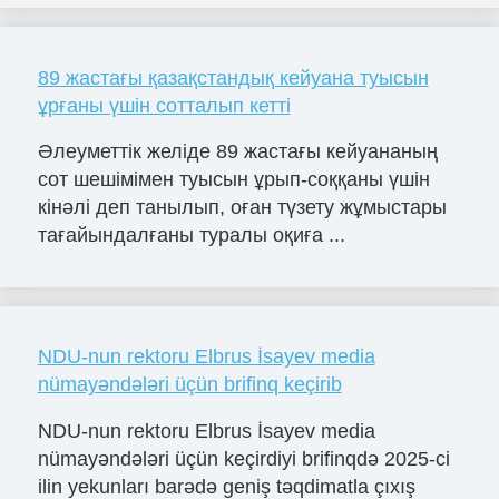
89 жастағы қазақстандық кейуана туысын
ұрғаны үшін сотталып кетті
Әлеуметтік желіде 89 жастағы кейуананың
сот шешімімен туысын ұрып-соққаны үшін
кінәлі деп танылып, оған түзету жұмыстары
тағайындалғаны туралы оқиға ...
NDU-nun rektoru Elbrus İsayev media
nümayəndələri üçün brifinq keçirib
NDU-nun rektoru Elbrus İsayev media
nümayəndələri üçün keçirdiyi brifinqdə 2025-ci
ilin yekunları barədə geniş təqdimatla çıxış