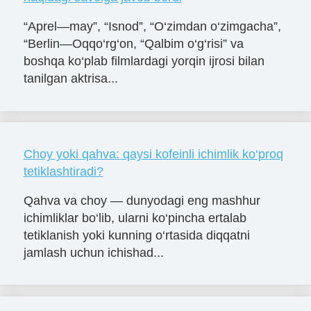
“Aprel—may”, “Isnod”, “O‘zimdan o‘zimgacha”,
“Berlin—Oqqo‘rg‘on, “Qalbim o‘g‘risi” va
boshqa ko‘plab filmlardagi yorqin ijrosi bilan
tanilgan aktrisa...
Choy yoki qahva: qaysi kofeinli ichimlik ko‘proq
tetiklashtiradi?
Qahva va choy — dunyodagi eng mashhur
ichimliklar bo‘lib, ularni ko‘pincha ertalab
tetiklanish yoki kunning o‘rtasida diqqatni
jamlash uchun ichishad...