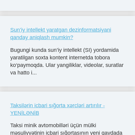
Sun’iy intellekt yaratgan dezinformatsiyani
qanday aniqlash mumkin?
Bugungi kunda sun’iy intellekt (SI) yordamida
yaratilgan soxta kontent internetda tobora
ko‘paymoqda. Ular yangiliklar, videolar, suratlar
va hatto i...
Taksilərin icbari sığorta xərcləri artırılır -
YENİLƏNİB
Taksi minik avtomobilləri üçün mülki
məsuliyyətinin icbari sığortasının yeni qaydada