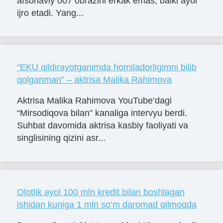
afsonaviy 007 obrazini erkak emas, balki ayol
ijro etadi. Yang...
“EKU qildirayotganimda homiladorligimni bilib
qolganman” – aktrisa Malika Rahimova
Aktrisa Malika Rahimova YouTube’dagi
“Mirsodiqova bilan” kanaliga intervyu berdi.
Suhbat davomida aktrisa kasbiy faoliyati va
singlisining qizini asr...
Olotlik ayol 100 mln kredit bilan boshlagan
ishidan kuniga 1 mln so‘m daromad qilmoqda