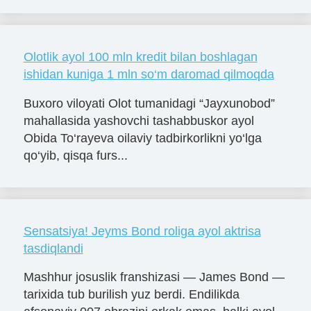
Olotlik ayol 100 mln kredit bilan boshlagan
ishidan kuniga 1 mln so‘m daromad qilmoqda
Buxoro viloyati Olot tumanidagi “Jayxunobod”
mahallasida yashovchi tashabbuskor ayol
Obida To‘rayeva oilaviy tadbirkorlikni yo‘lga
qo‘yib, qisqa furs...
Sensatsiya! Jeyms Bond roliga ayol aktrisa
tasdiqlandi
Mashhur josuslik franshizasi — James Bond —
tarixida tub burilish yuz berdi. Endilikda