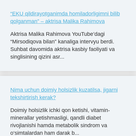
“EKU qildirayotganimda homiladorligimni bilib
qolganman” – aktrisa Malika Rahimova
Aktrisa Malika Rahimova YouTube’dagi
“Mirsodiqova bilan” kanaliga intervyu berdi.
Suhbat davomida aktrisa kasbiy faoliyati va
singlisining qizini asr...
Nima uchun doimiy holsizlik kuzatilsa, jigarni
tekshirtirish kerak?
Doimiy holsizlik ichki qon ketishi, vitamin-
minerallar yetishmasligi, qandli diabet
rivojlanishi hamda metabolik sindrom va
o‘simtalardan ham darak b...