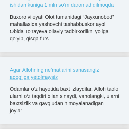
ishidan kuniga 1 mln so‘m daromad qilmoqda
Buxoro viloyati Olot tumanidagi “Jayxunobod”
mahallasida yashovchi tashabbuskor ayol
Obida To‘rayeva oilaviy tadbirkorlikni yo‘lga
qo‘yib, qisqa furs...
Agar Allohning ne’matlarini sanasangiz
adog‘iga yetolmaysiz
Odamlar o‘z hayotida baxt izlaydilar, Alloh taolo
ularni o‘z taqdiri bilan sinaydi, vaholangki, ularni
baxtsizlik va qayg‘udan himoyalanadigan
joylar...