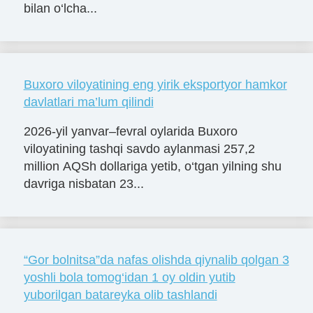
bilan o‘lcha...
Buxoro viloyatining eng yirik eksportyor hamkor
davlatlari ma’lum qilindi
2026-yil yanvar–fevral oylarida Buxoro
viloyatining tashqi savdo aylanmasi 257,2
million AQSh dollariga yetib, o‘tgan yilning shu
davriga nisbatan 23...
“Gor bolnitsa”da nafas olishda qiynalib qolgan 3
yoshli bola tomog‘idan 1 oy oldin yutib
yuborilgan batareyka olib tashlandi