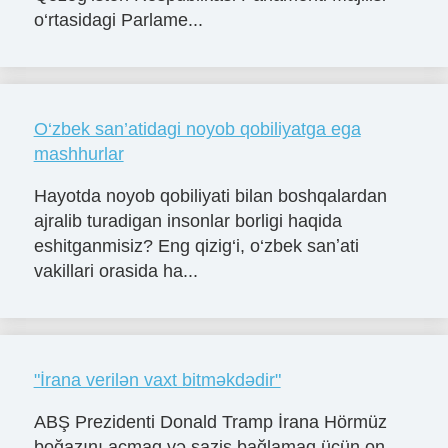
o‘rtasidagi Parlame...
O‘zbek san’atidagi noyob qobiliyatga ega
mashhurlar
Hayotda noyob qobiliyati bilan boshqalardan
ajralib turadigan insonlar borligi haqida
eshitganmisiz? Eng qizig‘i, o‘zbek sanʼati
vakillari orasida ha...
"İrana verilən vaxt bitməkdədir"
ABŞ Prezidenti Donald Tramp İrana Hörmüz
boğazını açmaq və saziş bağlamaq üçün on