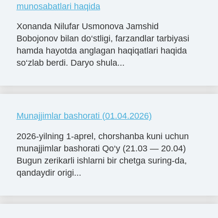
munosabatlari haqida
Xonanda Nilufar Usmonova Jamshid
Bobojonov bilan do‘stligi, farzandlar tarbiyasi
hamda hayotda anglagan haqiqatlari haqida
so‘zlab berdi. Daryo shula...
Munajjimlar bashorati (01.04.2026)
2026-yilning 1-aprel, chorshanba kuni uchun
munajjimlar bashorati Qo‘y (21.03 — 20.04)
Bugun zerikarli ishlarni bir chetga suring-da,
qandaydir origi...