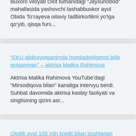
Buxoro viloyati Olot tumanidagi “Jayxunobod”
mahallasida yashovchi tashabbuskor ayol
Obida To‘rayeva oilaviy tadbirkorlikni yo‘lga
qo‘yib, qisqa furs...
“EKU qildirayotganimda homiladorligimni bilib
qolganman” – aktrisa Malika Rahimova
Aktrisa Malika Rahimova YouTube’dagi
“Mirsodiqova bilan” kanaliga intervyu berdi.
Suhbat davomida aktrisa kasbiy faoliyati va
singlisining qizini asr...
Olotlik ayol 100 mln kredit bilan boshlagan