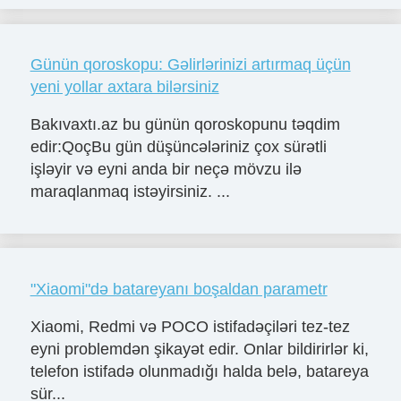
Günün qoroskopu: Gəlirlərinizi artırmaq üçün
yeni yollar axtara bilərsiniz
Bakıvaxtı.az bu günün qoroskopunu təqdim
edir:QoçBu gün düşüncələriniz çox sürətli
işləyir və eyni anda bir neçə mövzu ilə
maraqlanmaq istəyirsiniz. ...
"Xiaomi"də batareyanı boşaldan parametr
Xiaomi, Redmi və POCO istifadəçiləri tez-tez
eyni problemdən şikayət edir. Onlar bildirirlər ki,
telefon istifadə olunmadığı halda belə, batareya
sür...