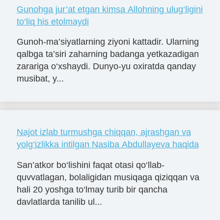
Gunohga jur’at etgan kimsa Allohning ulug‘ligini
to‘liq his etolmaydi
Gunoh-ma’siyatlarning ziyoni kattadir. Ularning
qalbga ta’siri zaharning badanga yetkazadigan
zarariga o‘xshaydi. Dunyo-yu oxiratda qanday
musibat, y...
Najot izlab turmushga chiqqan, ajrashgan va
yolg‘izlikka intilgan Nasiba Abdullayeva haqida
San’atkor bo‘lishini faqat otasi qo‘llab-
quvvatlagan, bolaligidan musiqaga qiziqqan va
hali 20 yoshga to‘lmay turib bir qancha
davlatlarda tanilib ul...