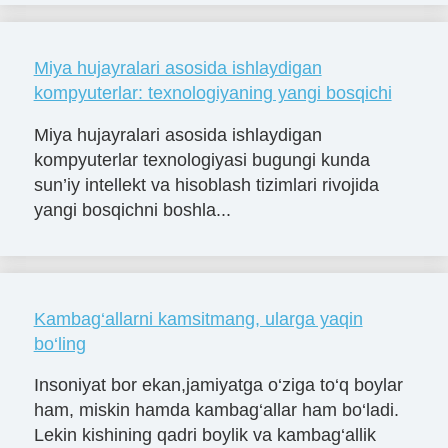
Miya hujayralari asosida ishlaydigan
kompyuterlar: texnologiyaning yangi bosqichi
Miya hujayralari asosida ishlaydigan
kompyuterlar texnologiyasi bugungi kunda
sun’iy intellekt va hisoblash tizimlari rivojida
yangi bosqichni boshla...
Kambag‘allarni kamsitmang, ularga yaqin
bo‘ling
Insoniyat bor ekan,jamiyatga o‘ziga to‘q boylar
ham, miskin hamda kambag‘allar ham bo‘ladi.
Lekin kishining qadri boylik va kambag‘allik