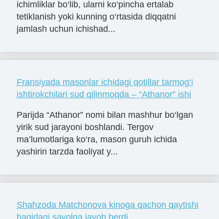
ichimliklar bo‘lib, ularni ko‘pincha ertalab
tetiklanish yoki kunning o‘rtasida diqqatni
jamlash uchun ichishad...
Fransiyada masonlar ichidagi qotillar tarmog‘i
ishtirokchilari sud qilinmoqda – “Athanor” ishi
Parijda “Athanor” nomi bilan mashhur bo‘lgan
yirik sud jarayoni boshlandi. Tergov
ma’lumotlariga ko‘ra, mason guruh ichida
yashirin tarzda faoliyat y...
Shahzoda Matchonova kinoga qachon qaytishi
haqidagi savolga javob berdi