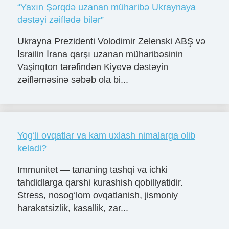
“Yaxın Şərqdə uzanan müharibə Ukraynaya
dəstəyi zəiflədə bilər”
Ukrayna Prezidenti Volodimir Zelenski ABŞ və
İsrailin İrana qarşı uzanan müharibəsinin
Vaşinqton tərəfindən Kiyevə dəstəyin
zəifləməsinə səbəb ola bi...
Yog‘li ovqatlar va kam uxlash nimalarga olib
keladi?
Immunitet — tananing tashqi va ichki
tahdidlarga qarshi kurashish qobiliyatidir.
Stress, nosog‘lom ovqatlanish, jismoniy
harakatsizlik, kasallik, zar...