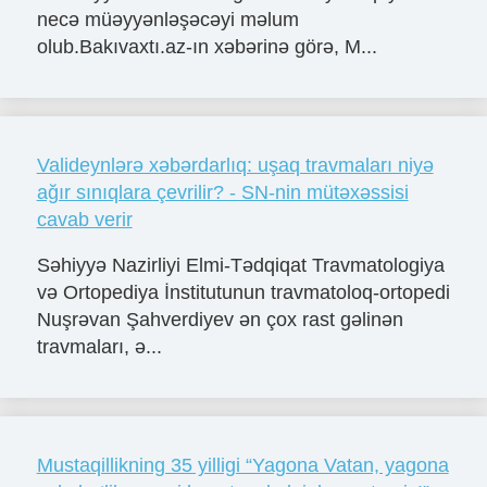
necə müəyyənləşəcəyi məlum
olub.Bakıvaxtı.az-ın xəbərinə görə, M...
Valideynlərə xəbərdarlıq: uşaq travmaları niyə
ağır sınıqlara çevrilir? - SN-nin mütəxəssisi
cavab verir
Səhiyyə Nazirliyi Elmi-Tədqiqat Travmatologiya
və Ortopediya İnstitutunun travmatoloq-ortopedi
Nuşrəvan Şahverdiyev ən çox rast gəlinən
travmaları, ə...
Mustaqillikning 35 yilligi “Yagona Vatan, yagona