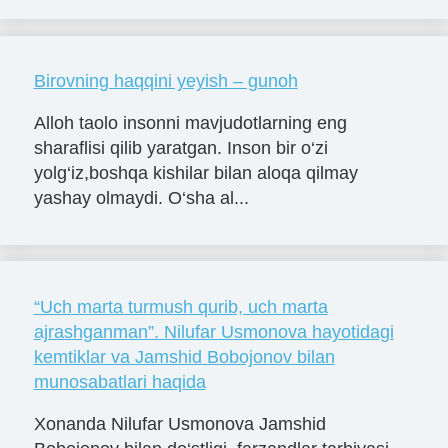
Birovning haqqini yeyish – gunoh
Alloh taolo insonni mavjudotlarning eng
sharaflisi qilib yaratgan. Inson bir o‘zi
yolg‘iz,boshqa kishilar bilan aloqa qilmay
yashay olmaydi. O‘sha al...
“Uch marta turmush qurib, uch marta
ajrashganman”. Nilufar Usmonova hayotidagi
kemtiklar va Jamshid Bobojonov bilan
munosabatlari haqida
Xonanda Nilufar Usmonova Jamshid