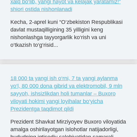
xalq bo‘lib, yangi hayot va kelajak yaratamiz!”
shiori ostida nishonlanadi
Kecha, 2-aprel kuni “O‘zbekiston Respublikasi
davlat mustaqilligining 35 yilligini keng
nishonlashga tayyorgarlik ko‘rish va uni
o‘tkazish to‘g‘risid...
18 000 ta yangi ish o‘rni, 7 ta yangi aylanma
yo‘l, 80 000 dona gibrid va elektromobil, 9 mln
sayyoh, ishsizlikdan holi tumanlar – Buxoro
viloyati hokimi yangi loyihalar bo‘yicha
Prezidentga taqdimot qildi
Prezident Shavkat Mirziyoyev Buxoro viloyatida
amalga oshirilayotgan islohotlar natijadorligi,
hududning iqtisodiy salohiyatidan samarali