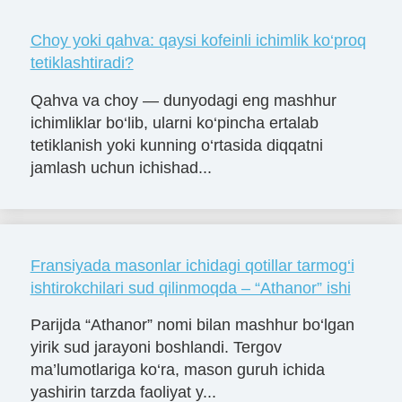
Choy yoki qahva: qaysi kofeinli ichimlik ko‘proq
tetiklashtiradi?
Qahva va choy — dunyodagi eng mashhur
ichimliklar bo‘lib, ularni ko‘pincha ertalab
tetiklanish yoki kunning o‘rtasida diqqatni
jamlash uchun ichishad...
Fransiyada masonlar ichidagi qotillar tarmog‘i
ishtirokchilari sud qilinmoqda – “Athanor” ishi
Parijda “Athanor” nomi bilan mashhur bo‘lgan
yirik sud jarayoni boshlandi. Tergov
ma’lumotlariga ko‘ra, mason guruh ichida
yashirin tarzda faoliyat y...