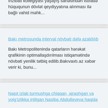
İnzibati kollegiyası yaşayış sahəsindən istifadə
hüququnun dövlət qeydiyyatına alınması ilə
bağlı vahid məhk...
Bakı metrosunda interval növbəti dəfə azaldılıb
Bakı Metropolitenində qatarların hərəkət
qrafikinin optimallaşdırılması istiqamətində
növbəti yenilik tətbiq edilib.Bakıvaxtı.az xəbər
verir ki, bunu...
Najot izlab turmushga chiqqan, ajrashgan va
yolg‘izlikka intilgan Nasiba Abdullayeva haqida