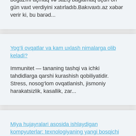
gün vaxt verdiyini xatırladıb.Bakıvaxtı.az xəbər
verir ki, bu barəd...
Yog‘li ovqatlar va kam uxlash nimalarga olib
keladi?
Immunitet — tananing tashqi va ichki
tahdidlarga qarshi kurashish qobiliyatidir.
Stress, nosog‘lom ovqatlanish, jismoniy
harakatsizlik, kasallik, zar...
Miya hujayralari asosida ishlaydigan
kompyuterlar: texnologiyaning yangi bosqichi