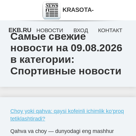
KRASOTA-
EKB.RU
НОВОСТИ
ВХОД
КОНТАКТ
Самые свежие
новости на 09.08.2026
в категории:
Спортивные новости
Choy yoki qahva: qaysi kofeinli ichimlik ko‘proq
tetiklashtiradi?
Qahva va choy — dunyodagi eng mashhur