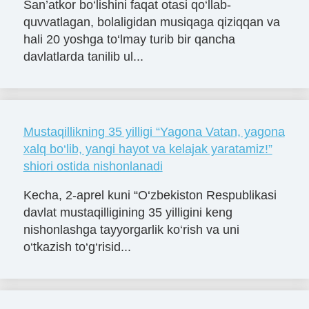
San’atkor bo‘lishini faqat otasi qo‘llab-
quvvatlagan, bolaligidan musiqaga qiziqqan va
hali 20 yoshga to‘lmay turib bir qancha
davlatlarda tanilib ul...
Mustaqillikning 35 yilligi “Yagona Vatan, yagona
xalq bo‘lib, yangi hayot va kelajak yaratamiz!”
shiori ostida nishonlanadi
Kecha, 2-aprel kuni “O‘zbekiston Respublikasi
davlat mustaqilligining 35 yilligini keng
nishonlashga tayyorgarlik ko‘rish va uni
o‘tkazish to‘g‘risid...