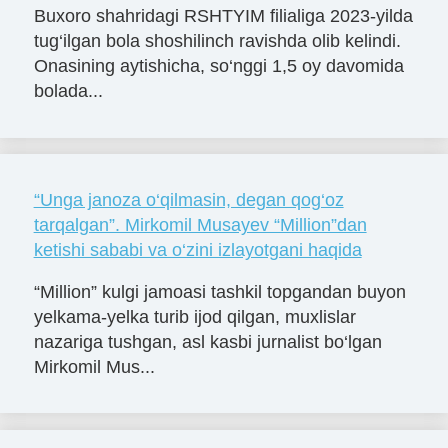
Buxoro shahridagi RSHTYIM filialiga 2023-yilda
tug‘ilgan bola shoshilinch ravishda olib kelindi.
Onasining aytishicha, so‘nggi 1,5 oy davomida
bolada...
“Unga janoza o‘qilmasin, degan qog‘oz
tarqalgan”. Mirkomil Musayev “Million”dan
ketishi sababi va o‘zini izlayotgani haqida
“Million” kulgi jamoasi tashkil topgandan buyon
yelkama-yelka turib ijod qilgan, muxlislar
nazariga tushgan, asl kasbi jurnalist bo‘lgan
Mirkomil Mus...