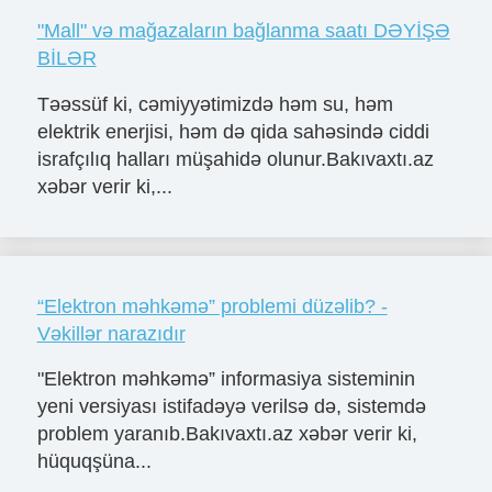
"Mall" və mağazaların bağlanma saatı DƏYİŞƏ
BİLƏR
Təəssüf ki, cəmiyyətimizdə həm su, həm
elektrik enerjisi, həm də qida sahəsində ciddi
israfçılıq halları müşahidə olunur.Bakıvaxtı.az
xəbər verir ki,...
“Elektron məhkəmə” problemi düzəlib? -
Vəkillər narazıdır
"Elektron məhkəmə” informasiya sisteminin
yeni versiyası istifadəyə verilsə də, sistemdə
problem yaranıb.Bakıvaxtı.az xəbər verir ki,
hüquqşüna...