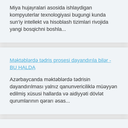
Miya hujayralari asosida ishlaydigan
kompyuterlar texnologiyasi bugungi kunda
sun’iy intellekt va hisoblash tizimlari rivojida
yangi bosqichni boshla...
Məktəblərdə tədris prosesi dayandırıla bilər -
BU HALDA
Azərbaycanda məktəblərdə tədrisin
dayandırılması yalnız qanunvericiliklə müəyyən
edilmiş xüsusi hallarda və aidiyyəti dövlət
qurumlarının qərarı əsas...