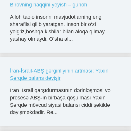
Birovning haqqini yeyish – gunoh
Alloh taolo insonni mavjudotlarning eng
sharaflisi qilib yaratgan. Inson bir o‘zi
yolg‘iz,boshqa kishilar bilan aloqa qilmay
yashay olmaydi. O‘sha al...
İran-İsrail-ABŞ gərginliyinin artması: Yaxın
Şərqdə balans dəyişir
İran–İsrail qarşıdurmasının dərinləşməsi və
prosesə ABŞ-ın birbaşa qoşulması Yaxın
Şərqdə mövcud siyasi balansı ciddi şəkildə
dəyişməkdədir. Re...