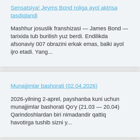
Sensatsiya! Jeyms Bond roliga ayol aktrisa
tasdiqlandi
Mashhur josuslik franshizasi — James Bond —
tarixida tub burilish yuz berdi. Endilikda
afsonaviy 007 obrazini erkak emas, balki ayol
ijro etadi. Yang...
Munajjimlar bashorati (02.04.2026)
2026-yilning 2-aprel, payshanba kuni uchun
munajjimlar bashorati Qo‘y (21.03 — 20.04)
Qarindoshlardan biri nimadandir qattiq
havotirga tushib sizni y...