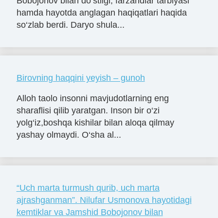
Bobojonov bilan do‘stligi, farzandlar tarbiyasi
hamda hayotda anglagan haqiqatlari haqida
so‘zlab berdi. Daryo shula...
Birovning haqqini yeyish – gunoh
Alloh taolo insonni mavjudotlarning eng
sharaflisi qilib yaratgan. Inson bir o‘zi
yolg‘iz,boshqa kishilar bilan aloqa qilmay
yashay olmaydi. O‘sha al...
“Uch marta turmush qurib, uch marta
ajrashganman”. Nilufar Usmonova hayotidagi
kemtiklar va Jamshid Bobojonov bilan