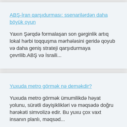
ABŞ-İran qarşıdurması: ssenarilərdən daha
böyük oyun
Yaxın Şərqdə formalaşan son gərginlik artıq
lokal hərbi toqquşma mərhələsini geridə qoyub
və daha geniş strateji qarşıdurmaya
çevrilib.ABŞ və İsraili...
Yuxuda metro görmək nə deməkdir?
Yuxuda metro görmək ümumilikdə həyat
yolunu, sürətli dəyişiklikləri və məqsədə doğru
hərəkəti simvolizə edir. Bu yuxu çox vaxt
insanın planlı, məqsəd...